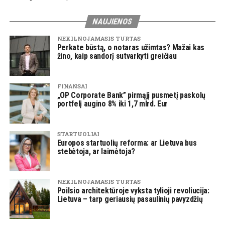
NAUJIENOS
NEKILNOJAMASIS TURTAS
Perkate būstą, o notaras užimtas? Mažai kas
žino, kaip sandorį sutvarkyti greičiau
FINANSAI
„OP Corporate Bank” pirmąjį pusmetį paskolų
portfelį augino 8% iki 1,7 mlrd. Eur
STARTUOLIAI
Europos startuolių reforma: ar Lietuva bus
stebėtoja, ar laimėtoja?
NEKILNOJAMASIS TURTAS
Poilsio architektūroje vyksta tylioji revoliucija:
Lietuva – tarp geriausių pasaulinių pavyzdžių