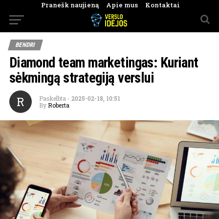
Pranešk naujieną
Apie mus
Kontaktai
BENDRI
Diamond team marketingas: Kuriant
sėkmingą strategiją verslui
R
Paskelbta
-
2025-02-18, 10:51
By
Roberta