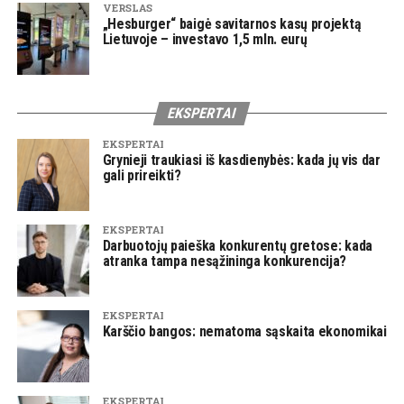
VERSLAS
„Hesburger“ baigė savitarnos kasų projektą
Lietuvoje – investavo 1,5 mln. eurų
EKSPERTAI
EKSPERTAI
Grynieji traukiasi iš kasdienybės: kada jų vis dar
gali prireikti?
EKSPERTAI
Darbuotojų paieška konkurentų gretose: kada
atranka tampa nesąžininga konkurencija?
EKSPERTAI
Karščio bangos: nematoma sąskaita ekonomikai
EKSPERTAI