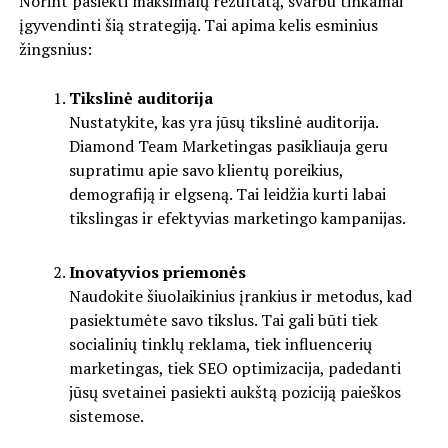
Norint pasiekti maksimalų rezultatą, svarbu tinkamai
įgyvendinti šią strategiją. Tai apima kelis esminius
žingsnius:
Tikslinė auditorija
Nustatykite, kas yra jūsų tikslinė auditorija.
Diamond Team Marketingas pasikliauja geru
supratimu apie savo klientų poreikius,
demografiją ir elgseną. Tai leidžia kurti labai
tikslingas ir efektyvias marketingo kampanijas.
Inovatyvios priemonės
Naudokite šiuolaikinius įrankius ir metodus, kad
pasiektumėte savo tikslus. Tai gali būti tiek
socialinių tinklų reklama, tiek influencerių
marketingas, tiek SEO optimizacija, padedanti
jūsų svetainei pasiekti aukštą poziciją paieškos
sistemose.