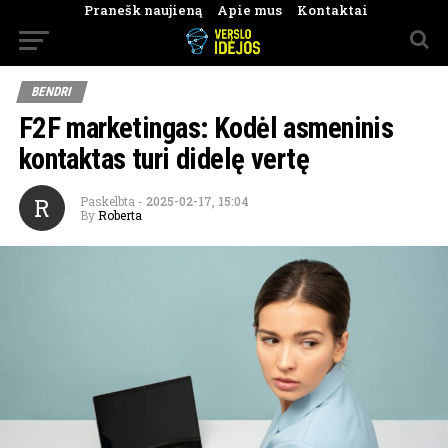
Pranešk naujieną
Apie mus
Kontaktai
BENDRI
F2F marketingas: Kodėl asmeninis
kontaktas turi didelę vertę
R
Paskelbta
-
2025-02-17, 15:04
By
Roberta