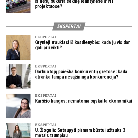
iš tiesų sukuria sėkmę lenktynėse ir NT
projektuose?
EKSPERTAI
EKSPERTAI
Grynieji traukiasi iš kasdienybės: kada jų vis dar
gali prireikti?
EKSPERTAI
Darbuotojų paieška konkurentų gretose: kada
atranka tampa nesąžininga konkurencija?
EKSPERTAI
Karščio bangos: nematoma sąskaita ekonomikai
EKSPERTAI
U. Žiogelė: Sutaupyti pirmam būstui užtruks 3
metais trumpiau