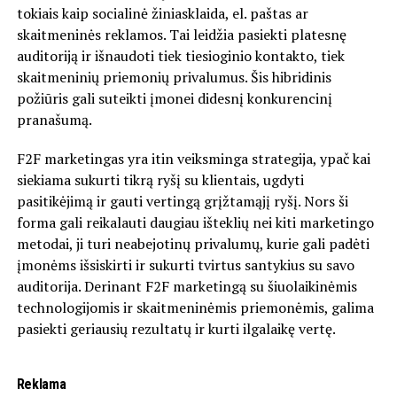
tokiais kaip socialinė žiniasklaida, el. paštas ar
skaitmeninės reklamos. Tai leidžia pasiekti platesnę
auditoriją ir išnaudoti tiek tiesioginio kontakto, tiek
skaitmeninių priemonių privalumus. Šis hibridinis
požiūris gali suteikti įmonei didesnį konkurencinį
pranašumą.
F2F marketingas yra itin veiksminga strategija, ypač kai
siekiama sukurti tikrą ryšį su klientais, ugdyti
pasitikėjimą ir gauti vertingą grįžtamąjį ryšį. Nors ši
forma gali reikalauti daugiau išteklių nei kiti marketingo
metodai, ji turi neabejotinų privalumų, kurie gali padėti
įmonėms išsiskirti ir sukurti tvirtus santykius su savo
auditorija. Derinant F2F marketingą su šiuolaikinėmis
technologijomis ir skaitmeninėmis priemonėmis, galima
pasiekti geriausių rezultatų ir kurti ilgalaikę vertę.
Reklama