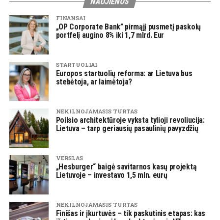
NAUJIENOS
FINANSAI
„OP Corporate Bank” pirmąjį pusmetį paskolų
portfelį augino 8% iki 1,7 mlrd. Eur
STARTUOLIAI
Europos startuolių reforma: ar Lietuva bus
stebėtoja, ar laimėtoja?
NEKILNOJAMASIS TURTAS
Poilsio architektūroje vyksta tylioji revoliucija:
Lietuva – tarp geriausių pasaulinių pavyzdžių
VERSLAS
„Hesburger“ baigė savitarnos kasų projektą
Lietuvoje – investavo 1,5 mln. eurų
NEKILNOJAMASIS TURTAS
Finišas ir įkurtuvės – tik paskutinis etapas: kas