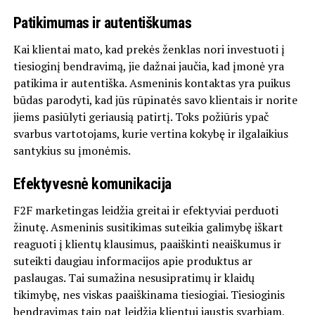
Patikimumas ir autentiškumas
Kai klientai mato, kad prekės ženklas nori investuoti į
tiesioginį bendravimą, jie dažnai jaučia, kad įmonė yra
patikima ir autentiška. Asmeninis kontaktas yra puikus
būdas parodyti, kad jūs rūpinatės savo klientais ir norite
jiems pasiūlyti geriausią patirtį. Toks požiūris ypač
svarbus vartotojams, kurie vertina kokybę ir ilgalaikius
santykius su įmonėmis.
Efektyvesnė komunikacija
F2F marketingas leidžia greitai ir efektyviai perduoti
žinutę. Asmeninis susitikimas suteikia galimybę iškart
reaguoti į klientų klausimus, paaiškinti neaiškumus ir
suteikti daugiau informacijos apie produktus ar
paslaugas. Tai sumažina nesusipratimų ir klaidų
tikimybę, nes viskas paaiškinama tiesiogiai. Tiesioginis
bendravimas taip pat leidžia klientui jaustis svarbiam,