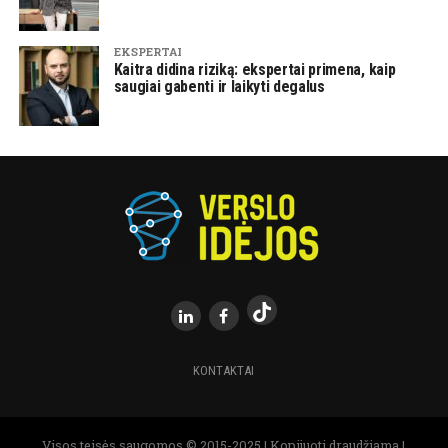
EKSPERTAI
Kaitra didina riziką: ekspertai primena, kaip
saugiai gabenti ir laikyti degalus
KONTAKTAI
Visos teisės saugomos.© 2015-2025 | Kopijuoti draudžiama |