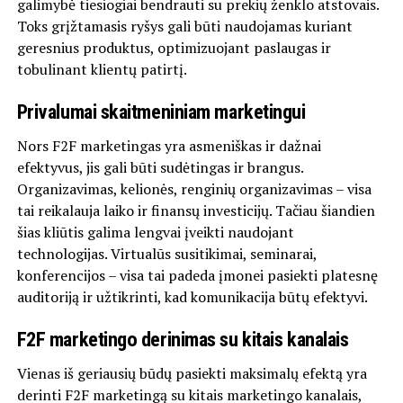
galimybė tiesiogiai bendrauti su prekių ženklo atstovais.
Toks grįžtamasis ryšys gali būti naudojamas kuriant
geresnius produktus, optimizuojant paslaugas ir
tobulinant klientų patirtį.
Privalumai skaitmeniniam marketingui
Nors F2F marketingas yra asmeniškas ir dažnai
efektyvus, jis gali būti sudėtingas ir brangus.
Organizavimas, kelionės, renginių organizavimas – visa
tai reikalauja laiko ir finansų investicijų. Tačiau šiandien
šias kliūtis galima lengvai įveikti naudojant
technologijas. Virtualūs susitikimai, seminarai,
konferencijos – visa tai padeda įmonei pasiekti platesnę
auditoriją ir užtikrinti, kad komunikacija būtų efektyvi.
F2F marketingo derinimas su kitais kanalais
Vienas iš geriausių būdų pasiekti maksimalų efektą yra
derinti F2F marketingą su kitais marketingo kanalais,