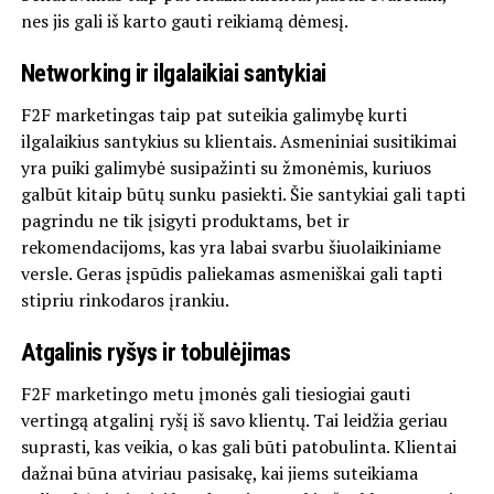
nes jis gali iš karto gauti reikiamą dėmesį.
Networking ir ilgalaikiai santykiai
F2F marketingas taip pat suteikia galimybę kurti
ilgalaikius santykius su klientais. Asmeniniai susitikimai
yra puiki galimybė susipažinti su žmonėmis, kuriuos
galbūt kitaip būtų sunku pasiekti. Šie santykiai gali tapti
pagrindu ne tik įsigyti produktams, bet ir
rekomendacijoms, kas yra labai svarbu šiuolaikiniame
versle. Geras įspūdis paliekamas asmeniškai gali tapti
stipriu rinkodaros įrankiu.
Atgalinis ryšys ir tobulėjimas
F2F marketingo metu įmonės gali tiesiogiai gauti
vertingą atgalinį ryšį iš savo klientų. Tai leidžia geriau
suprasti, kas veikia, o kas gali būti patobulinta. Klientai
dažnai būna atviriau pasisakę, kai jiems suteikiama