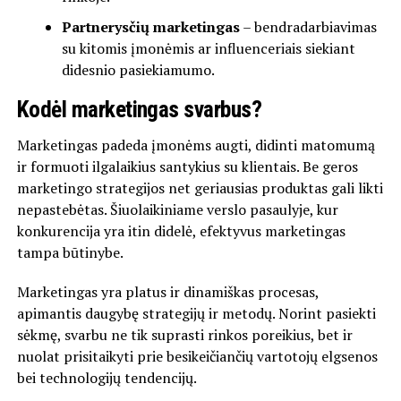
Partnerysčių marketingas
– bendradarbiavimas
su kitomis įmonėmis ar influenceriais siekiant
didesnio pasiekiamumo.
Kodėl marketingas svarbus?
Marketingas padeda įmonėms augti, didinti matomumą
ir formuoti ilgalaikius santykius su klientais. Be geros
marketingo strategijos net geriausias produktas gali likti
nepastebėtas. Šiuolaikiniame verslo pasaulyje, kur
konkurencija yra itin didelė, efektyvus marketingas
tampa būtinybe.
Marketingas yra platus ir dinamiškas procesas,
apimantis daugybę strategijų ir metodų. Norint pasiekti
sėkmę, svarbu ne tik suprasti rinkos poreikius, bet ir
nuolat prisitaikyti prie besikeičiančių vartotojų elgsenos
bei technologijų tendencijų.