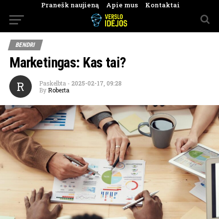
Pranešk naujieną
Apie mus
Kontaktai
BENDRI
Marketingas: Kas tai?
R
Paskelbta
-
2025-02-17, 09:28
By
Roberta