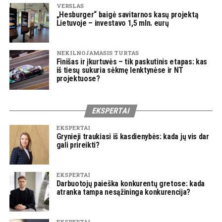
VERSLAS
„Hesburger“ baigė savitarnos kasų projektą
Lietuvoje – investavo 1,5 mln. eurų
NEKILNOJAMASIS TURTAS
Finišas ir įkurtuvės – tik paskutinis etapas: kas
iš tiesų sukuria sėkmę lenktynėse ir NT
projektuose?
EKSPERTAI
EKSPERTAI
Grynieji traukiasi iš kasdienybės: kada jų vis dar
gali prireikti?
EKSPERTAI
Darbuotojų paieška konkurentų gretose: kada
atranka tampa nesąžininga konkurencija?
EKSPERTAI