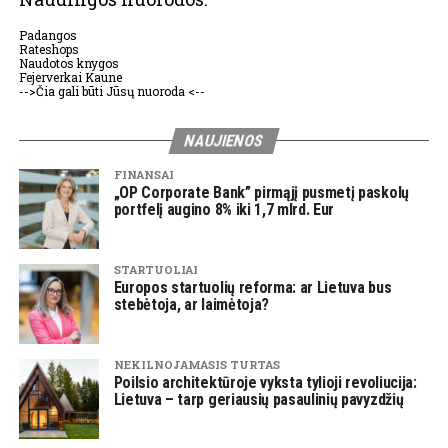
Padangos
Rateshops
Naudotos knygos
Fejerverkai Kaune
-->Čia gali būti Jūsų nuoroda <--
NAUJIENOS
FINANSAI
„OP Corporate Bank” pirmąjį pusmetį paskolų
portfelį augino 8% iki 1,7 mlrd. Eur
STARTUOLIAI
Europos startuolių reforma: ar Lietuva bus
stebėtoja, ar laimėtoja?
NEKILNOJAMASIS TURTAS
Poilsio architektūroje vyksta tylioji revoliucija:
Lietuva – tarp geriausių pasaulinių pavyzdžių