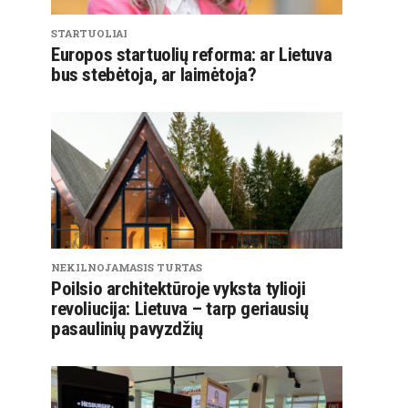
STARTUOLIAI
Europos startuolių reforma: ar Lietuva
bus stebėtoja, ar laimėtoja?
NEKILNOJAMASIS TURTAS
Poilsio architektūroje vyksta tylioji
revoliucija: Lietuva – tarp geriausių
pasaulinių pavyzdžių