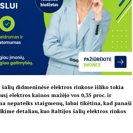
s šalių didmeninėse elektros rinkose išliko tokia
usį elektros kainos mažėjo vos 0,35 proc. ir
ema nepateiks staigmenų, labai tikėtina, kad panaši
lkime detaliau, kuo Baltijos šalių elektros rinkos