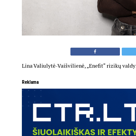
Lina Valiulytė-Vaišvilienė, „Enefit“ rizikų val
Reklama