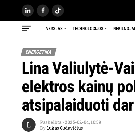
VERSLAS
TECHNOLOGIJOS
NEKILNOJA
ENERGETIKA
Lina Valiulytė-Vai
elektros kainų po
atsipalaiduoti da
Paskelbta
-
2025-02-04, 10:59
L
By
Lukas Gudavičius