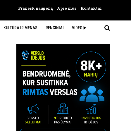
Pranešk naujieną
Apie mus
Kontaktai
KULTŪRA IR MENAS
RENGINIAI
VIDEO ▶️