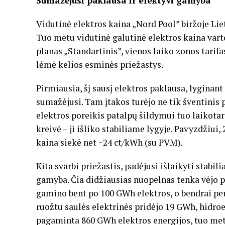
Sumažėjusi paklausa ir efektyvi gamyba
Vidutinė elektros kaina „Nord Pool” biržoje Li
Tuo metu vidutinė galutinė elektros kaina vart
planas „Standartinis”, vienos laiko zonos tarif
lėmė kelios esminės priežastys.
Pirmiausia, šį sausį elektros paklausa, lyginan
sumažėjusi. Tam įtakos turėjo ne tik šventinis pe
elektros poreikis patalpų šildymui tuo laikota
kreivė – ji išliko stabiliame lygyje. Pavyzdžiui,
kaina siekė net ~24 ct/kWh (su PVM).
Kita svarbi priežastis, padėjusi išlaikyti stabil
gamyba. Čia didžiausias nuopelnas tenka vėjo 
gamino bent po 100 GWh elektros, o bendrai pe
ruožtu saulės elektrinės pridėjo 19 GWh, hidro
pagaminta 860 GWh elektros energijos, tuo met