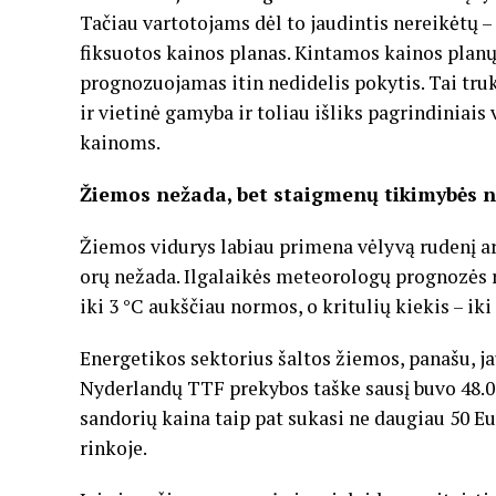
Tačiau vartotojams dėl to jaudintis nereikėtų –
fiksuotos kainos planas. Kintamos kainos plan
prognozuojamas itin nedidelis pokytis. Tai truks
ir vietinė gamyba ir toliau išliks pagrindiniais
kainoms.
Žiemos nežada, bet staigmenų tikimybės
Žiemos vidurys labiau primena vėlyvą rudenį ar 
orų nežada. Ilgalaikės meteorologų prognozės 
iki 3 °C aukščiau normos, o kritulių kiekis – ik
Energetikos sektorius šaltos žiemos, panašu, jau
Nyderlandų TTF prekybos taške sausį buvo 48.
sandorių kaina taip pat sukasi ne daugiau 50 Eu
rinkoje.