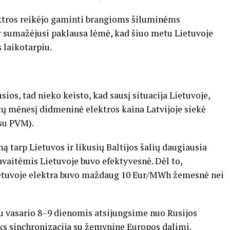
ektros reikėjo gaminti brangioms šiluminėms
ir sumažėjusi paklausa lėmė, kad šiuo metu Lietuvoje
 laikotarpiu.
usios, tad nieko keisto, kad sausį situacija Lietuvoje,
metų mėnesį didmeninė elektros kaina Latvijoje siekė
(su PVM).
tarp Lietuvos ir likusių Baltijos šalių daugiausia
vaitėmis Lietuvoje buvo efektyvesnė. Dėl to,
Lietuvoje elektra buvo maždaug 10 Eur/MWh žemesnė nei
au vasario 8–9 dienomis atsijungsime nuo Rusijos
ks sinchronizacija su žemynine Europos dalimi.