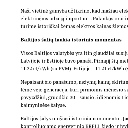
Naši vietinė gamyba užtikrino, kad mažiau el
elektrinėms arba ją importuoti. Palankūs orai 
turime istoriškai žemas elektros kainas žiemos
Baltijos šalių laukia istorinis momentas
Visos Baltijos valstybės yra itin glaudžiai susij
Latvijoje ir Estijoje buvo panaši. Pirmąjį šių 
11.22 ct/kWh (su PVM), Estijoje – 11.21 ct/kWh 
Nepaisant šio panašumo, nežymų kainų skirtumą 
lėmė vėjo generacija, kuri pirmomis mėnesio sa
pavyzdžiui, gruodžio 30 – sausio 5 dienomis 
kaimyninėse šalyse.
Baltijos šalys ruošiasi istoriniam momentui. J
kontroliuojamo energetinio BRELL žiedo ir įvy