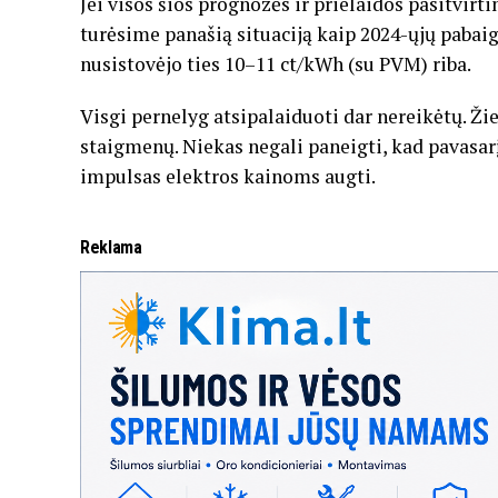
Jei visos šios prognozės ir prielaidos pasitvirti
turėsime panašią situaciją kaip 2024-ųjų pabaig
nusistovėjo ties 10–11 ct/kWh (su PVM) riba.
Visgi pernelyg atsipalaiduoti dar nereikėtų. Ž
staigmenų. Niekas negali paneigti, kad pavasarį
impulsas elektros kainoms augti.
Reklama