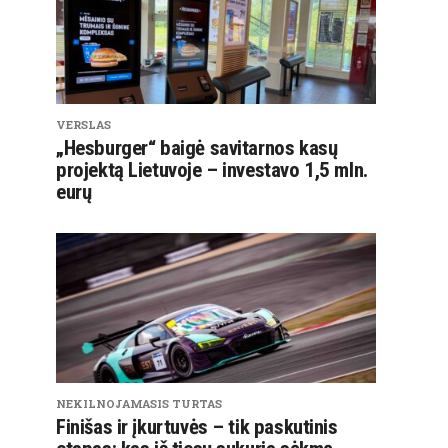
VERSLAS
„Hesburger“ baigė savitarnos kasų
projektą Lietuvoje – investavo 1,5 mln.
eurų
NEKILNOJAMASIS TURTAS
Finišas ir įkurtuvės – tik paskutinis