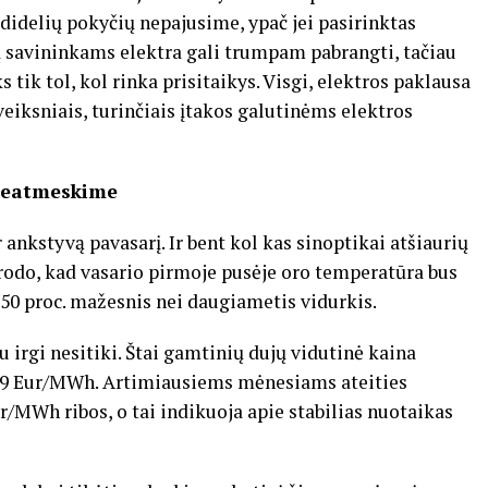
 didelių pokyčių nepajusime, ypač jei pasirinktas
ų savininkams elektra gali trumpam pabrangti, tačiau
 tik tol, kol rinka prisitaikys. Visgi, elektros paklausa
 veiksniais, turinčiais įtakos galutinėms elektros
 neatmeskime
ankstyvą pavasarį. Ir bent kol kas sinoptikai atšiaurių
rodo, kad vasario pirmoje pusėje oro temperatūra bus
i 50 proc. mažesnis nei daugiametis vidurkis.
 irgi nesitiki. Štai gamtinių dujų vidutinė kaina
09 Eur/MWh. Artimiausiems mėnesiams ateities
r/MWh ribos, o tai indikuoja apie stabilias nuotaikas