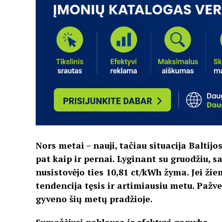
Nors metai – nauji, tačiau situacija Baltijo
pat kaip ir pernai. Lyginant su gruodžiu, sa
nusistovėjo ties 10,81 ct/kWh žyma. Jei ži
tendencija tęsis ir artimiausiu metu. Pažve
gyveno šių metų pradžioje.