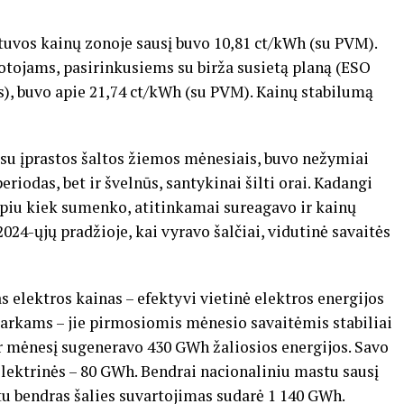
etuvos kainų zonoje sausį buvo 10,81 ct/kWh (su PVM).
otojams, pasirinkusiems su birža susietą planą (ESO
as), buvo apie 21,74 ct/kWh (su PVM). Kainų stabilumą
t su įprastos šaltos žiemos mėnesiais, buvo nežymiai
riodas, bet ir švelnūs, santykinai šilti orai. Kadangi
rpiu kiek sumenko, atitinkamai sureagavo ir kainų
 2024-ųjų pradžioje, kai vyravo šalčiai, vidutinė savaitės
ias elektros kainas – efektyvi vietinė elektros energijos
parkams – jie pirmosiomis mėnesio savaitėmis stabiliai
r mėnesį sugeneravo 430 GWh žaliosios energijos. Savo
elektrinės – 80 GWh. Bendrai nacionaliniu mastu sausį
u bendras šalies suvartojimas sudarė 1 140 GWh.