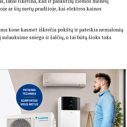
ns, labai tikėtina, kad ir paskutinį žiemos mėnesį
oje ar šių metų pradžioje, kai elektros kainos
iema kone kasmet iškrečia pokštų ir pateikia nemalonių
 sulauksime sniego ir šalčių, o tai būtų šioks toks