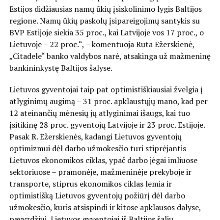
Estijos didžiausias namų ūkių įsiskolinimo lygis Baltijos
regione. Namų ūkių paskolų įsipareigojimų santykis su
BVP Estijoje siekia 35 proc., kai Latvijoje vos 17 proc., o
Lietuvoje – 22 proc.“, – komentuoja Rūta Ežerskienė,
„Citadele“ banko valdybos narė, atsakinga už mažmeninę
bankininkystę Baltijos šalyse.
Lietuvos gyventojai taip pat optimistiškiausiai žvelgia į
atlyginimų augimą – 31 proc. apklaustųjų mano, kad per
12 ateinančių mėnesių jų atlyginimai išaugs, kai tuo
įsitikinę 28 proc. gyventojų Latvijoje ir 23 proc. Estijoje.
Pasak R. Ežerskienės, kadangi Lietuvos gyventojų
optimizmui dėl darbo užmokesčio turi stiprėjantis
Lietuvos ekonomikos ciklas, ypač darbo jėgai imliuose
sektoriuose – pramonėje, mažmeninėje prekyboje ir
transporte, stiprus ekonomikos ciklas lemia ir
optimistišką Lietuvos gyventojų požiūrį dėl darbo
užmokesčio, kuris atsispindi ir kitose apklausos dalyse,
pavyzdžiui, Lietuvos gyventojai iš Baltijos šalių