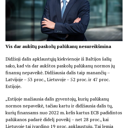
Vis dar aukštų paskolų palūkanų nesureikšmina
Didžioji dalis apklaustųjų kiekvienoje iš Baltijos šalių
sako, kad vis dar aukštos paskolų palūkanų normos jų
finansų nepaveikė. Didžiausia dalis taip manančių –
Latvijoje – 53 proc., Lietuvoje – 52 proc. ir 47 proc.
Estijoje.
„Estijoje mažiausia dalis gyventojų, kurių palūkanų
normos nepaveikė, tačiau kartu ir didžiausia dalis tų,
kurių finansams nuo 2022 m. kelis kartus ECB padidintos
palūkanos padarė didelį poveikį – net 28 proc., kai
Lietuvoje tai įvardino 19 proc. apklaustųjų. Tai lemia