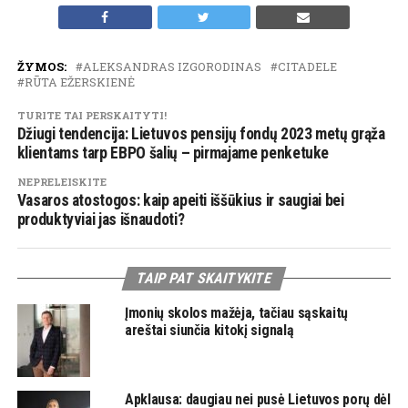
ŽYMOS:
ALEKSANDRAS IZGORODINAS
CITADELE
RŪTA EŽERSKIENĖ
TURITE TAI PERSKAITYTI!
Džiugi tendencija: Lietuvos pensijų fondų 2023 metų grąža
klientams tarp EBPO šalių – pirmajame penketuke
NEPRELEISKITE
Vasaros atostogos: kaip apeiti iššūkius ir saugiai bei
produktyviai jas išnaudoti?
TAIP PAT SKAITYKITE
Įmonių skolos mažėja, tačiau sąskaitų
areštai siunčia kitokį signalą
Apklausa: daugiau nei pusė Lietuvos porų dėl