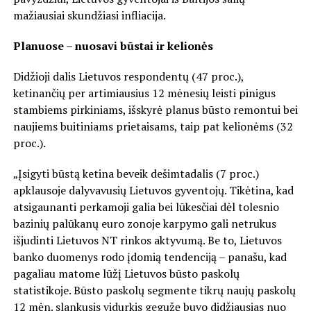
mažiausiai skundžiasi infliacija.
Planuose – nuosavi būstai ir kelionės
Didžioji dalis Lietuvos respondentų (47 proc.),
ketinančių per artimiausius 12 mėnesių leisti pinigus
stambiems pirkiniams, išskyrė planus būsto remontui bei
naujiems buitiniams prietaisams, taip pat kelionėms (32
proc.).
„Įsigyti būstą ketina beveik dešimtadalis (7 proc.)
apklausoje dalyvavusių Lietuvos gyventojų. Tikėtina, kad
atsigaunanti perkamoji galia bei lūkesčiai dėl tolesnio
bazinių palūkanų euro zonoje karpymo gali netrukus
išjudinti Lietuvos NT rinkos aktyvumą. Be to, Lietuvos
banko duomenys rodo įdomią tendenciją – panašu, kad
pagaliau matome lūžį Lietuvos būsto paskolų
statistikoje. Būsto paskolų segmente tikrų naujų paskolų
12 mėn. slankusis vidurkis gegužę buvo didžiausias nuo