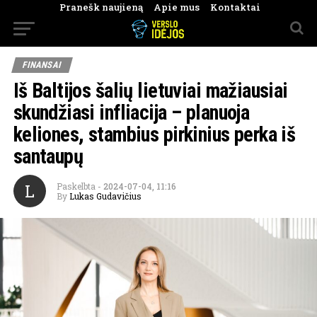
Pranešk naujieną
Apie mus
Kontaktai
FINANSAI
Iš Baltijos šalių lietuviai mažiausiai
skundžiasi infliacija – planuoja
keliones, stambius pirkinius perka iš
santaupų
L
Paskelbta
-
2024-07-04, 11:16
By
Lukas Gudavičius