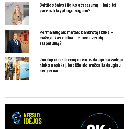
Baltijos šalys išlaiko atsparumą – kaip tai
paversti kryptingu augimu?
Permainingais metais bankrotų rizika –
mažėja: kas didina Lietuvos verslų
atsparumą?
Juodoji išpardavimų savaitė: dauguma žadėjo
nieko nepirkti, bet išleido trečdaliu daugiau
nei pernai