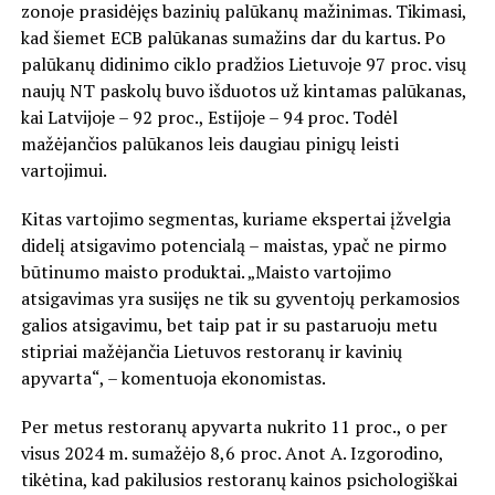
zonoje prasidėjęs bazinių palūkanų mažinimas. Tikimasi,
kad šiemet ECB palūkanas sumažins dar du kartus. Po
palūkanų didinimo ciklo pradžios Lietuvoje 97 proc. visų
naujų NT paskolų buvo išduotos už kintamas palūkanas,
kai Latvijoje – 92 proc., Estijoje – 94 proc. Todėl
mažėjančios palūkanos leis daugiau pinigų leisti
vartojimui.
Kitas vartojimo segmentas, kuriame ekspertai įžvelgia
didelį atsigavimo potencialą – maistas, ypač ne pirmo
būtinumo maisto produktai. „Maisto vartojimo
atsigavimas yra susijęs ne tik su gyventojų perkamosios
galios atsigavimu, bet taip pat ir su pastaruoju metu
stipriai mažėjančia Lietuvos restoranų ir kavinių
apyvarta“, – komentuoja ekonomistas.
Per metus restoranų apyvarta nukrito 11 proc., o per
visus 2024 m. sumažėjo 8,6 proc. Anot A. Izgorodino,
tikėtina, kad pakilusios restoranų kainos psichologiškai