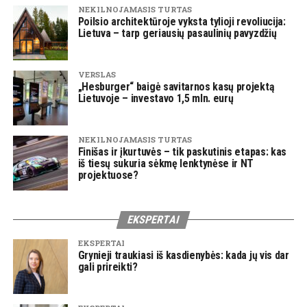
NEKILNOJAMASIS TURTAS
Poilsio architektūroje vyksta tylioji revoliucija:
Lietuva – tarp geriausių pasaulinių pavyzdžių
VERSLAS
„Hesburger“ baigė savitarnos kasų projektą
Lietuvoje – investavo 1,5 mln. eurų
NEKILNOJAMASIS TURTAS
Finišas ir įkurtuvės – tik paskutinis etapas: kas
iš tiesų sukuria sėkmę lenktynėse ir NT
projektuose?
EKSPERTAI
EKSPERTAI
Grynieji traukiasi iš kasdienybės: kada jų vis dar
gali prireikti?