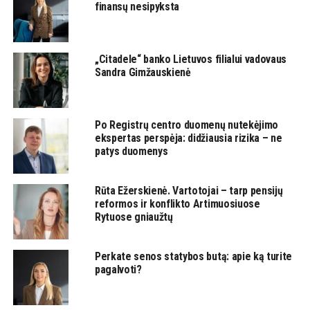
finansų nesipyksta
„Citadele“ banko Lietuvos filialui vadovaus
Sandra Gimžauskienė
Po Registrų centro duomenų nutekėjimo
ekspertas perspėja: didžiausia rizika – ne
patys duomenys
Rūta Ežerskienė. Vartotojai – tarp pensijų
reformos ir konflikto Artimuosiuose
Rytuose gniaužtų
Perkate senos statybos butą: apie ką turite
pagalvoti?