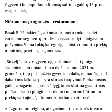
išgyventi be papildomų finansų šaltinių galėtų 15 proc.
estų ir latvių.
Niūriausios prognozės – restoranams
Pasak R. Ežerskienės, artimiausiu metu rinkoje keletas
vartojimo segmentų pradės aktyviau rodyti atsigavimo
požymius. Viena tokių kategorijų – būsto remonto prekių
ir buitinių prietaisų segmentas.
„Birželį Lietuvos gyventojų ketinimai leisti pinigus
stambiems pirkiniams buvo didžiausi nuo 2021 m.
gruodžio, taip pat mažėja gyventojų dalis, manančių, kad
dabartinis laikotarpis yra skirtas taupymui. Perkamosios
galios atsigavimas pasiekė lygį, kuris skatina gyventojus
plačiau atverti pinigines ir didinti ne pirmo būtinumo
prekių vartojimą“, – komentuoja banko atstovė.
A. Izgorodino teigimu, atsigavimui įtakos turės ir euro