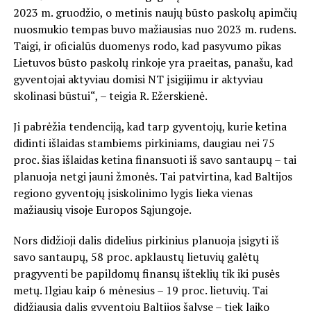
2023 m. gruodžio, o metinis naujų būsto paskolų apimčių
nuosmukio tempas buvo mažiausias nuo 2023 m. rudens.
Taigi, ir oficialūs duomenys rodo, kad pasyvumo pikas
Lietuvos būsto paskolų rinkoje yra praeitas, panašu, kad
gyventojai aktyviau domisi NT įsigijimu ir aktyviau
skolinasi būstui“, – teigia R. Ežerskienė.
Ji pabrėžia tendenciją, kad tarp gyventojų, kurie ketina
didinti išlaidas stambiems pirkiniams, daugiau nei 75
proc. šias išlaidas ketina finansuoti iš savo santaupų – tai
planuoja netgi jauni žmonės. Tai patvirtina, kad Baltijos
regiono gyventojų įsiskolinimo lygis lieka vienas
mažiausių visoje Europos Sąjungoje.
Nors didžioji dalis didelius pirkinius planuoja įsigyti iš
savo santaupų, 58 proc. apklaustų lietuvių galėtų
pragyventi be papildomų finansų išteklių tik iki pusės
metų. Ilgiau kaip 6 mėnesius – 19 proc. lietuvių. Tai
didžiausia dalis gyventojų Baltijos šalyse – tiek laiko