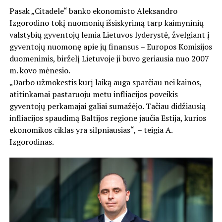
Pasak „Citadele“ banko ekonomisto Aleksandro
Izgorodino tokį nuomonių išsiskyrimą tarp kaimyninių
valstybių gyventojų lemia Lietuvos lyderystė, žvelgiant į
gyventojų nuomonę apie jų finansus – Europos Komisijos
duomenimis, birželį Lietuvoje ji buvo geriausia nuo 2007
m. kovo mėnesio.
„Darbo užmokestis kurį laiką auga sparčiau nei kainos,
atitinkamai pastaruoju metu infliacijos poveikis
gyventojų perkamajai galiai sumažėjo. Tačiau didžiausią
infliacijos spaudimą Baltijos regione jaučia Estija, kurios
ekonomikos ciklas yra silpniausias“, – teigia A.
Izgorodinas.