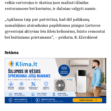
veikia vartotojus ir skatina juos mažinti išlaidas
restoranuose bei kavinėse, ir dažniau valgyti namie.
„Apklausa taip pat patvirtina, kad dėl palūkanų
sumažėjimo atsiradusius papildomus pinigus Lietuvos
gyventojai aktyviau leis išleis kelionėms, būsto remontui
bei buitiniams prietaisams“, – priduria. R. Ežerskienė
Reklama