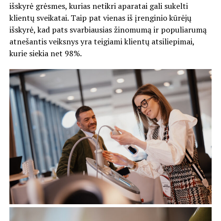
išskyrė grėsmes, kurias netikri aparatai gali sukelti
klientų sveikatai. Taip pat vienas iš įrenginio kūrėjų
išskyrė, kad pats svarbiausias žinomumą ir populiarumą
atnešantis veiksnys yra teigiami klientų atsiliepimai,
kurie siekia net 98%.