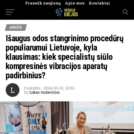
Pranešk naujieną
Apie mus
Kontaktai
GROŽIS
Išaugus odos stangrinimo procedūrų
populiarumui Lietuvoje, kyla
klausimas: kiek specialistų siūlo
kompresinės vibracijos aparatų
padirbinius?
L
Paskelbta
-
2024-03-01, 12:54
By
Lukas Gudavičius