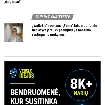
jūsų odai?
TAIP PAT SKAITYKITE
„Walletto“ remiama „Fenix“ labdaros fondo
iniciatyva įtrauks paauglius į finansinio
raštingumo mokymus