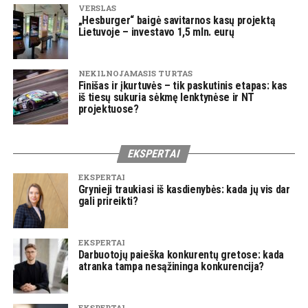
VERSLAS
„Hesburger“ baigė savitarnos kasų projektą
Lietuvoje – investavo 1,5 mln. eurų
NEKILNOJAMASIS TURTAS
Finišas ir įkurtuvės – tik paskutinis etapas: kas
iš tiesų sukuria sėkmę lenktynėse ir NT
projektuose?
EKSPERTAI
EKSPERTAI
Grynieji traukiasi iš kasdienybės: kada jų vis dar
gali prireikti?
EKSPERTAI
Darbuotojų paieška konkurentų gretose: kada
atranka tampa nesąžininga konkurencija?
EKSPERTAI