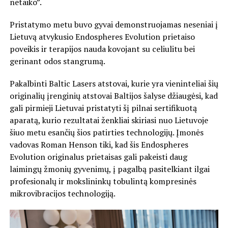
netaiko”.
Pristatymo metu buvo gyvai demonstruojamas neseniai į
Lietuvą atvykusio Endospheres Evolution prietaiso
poveikis ir terapijos nauda kovojant su celiulitu bei
gerinant odos stangrumą.
Pakalbinti Baltic Lasers atstovai, kurie yra vieninteliai šių
originalių įrenginių atstovai Baltijos šalyse džiaugėsi, kad
gali pirmieji Lietuvai pristatyti šį pilnai sertifikuotą
aparatą, kurio rezultatai ženkliai skiriasi nuo Lietuvoje
šiuo metu esančių šios patirties technologijų. Įmonės
vadovas Roman Henson tiki, kad šis Endospheres
Evolution originalus prietaisas gali pakeisti daug
laimingų žmonių gyvenimų, į pagalbą pasitelkiant ilgai
profesionalų ir mokslininkų tobulintą kompresinės
mikrovibracijos technologiją.