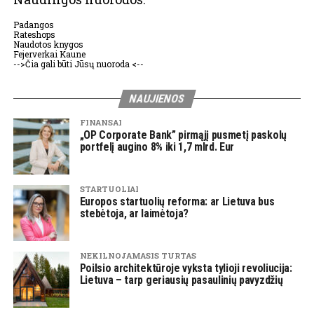
Padangos
Rateshops
Naudotos knygos
Fejerverkai Kaune
-->Čia gali būti Jūsų nuoroda <--
NAUJIENOS
FINANSAI
„OP Corporate Bank” pirmąjį pusmetį paskolų
portfelį augino 8% iki 1,7 mlrd. Eur
STARTUOLIAI
Europos startuolių reforma: ar Lietuva bus
stebėtoja, ar laimėtoja?
NEKILNOJAMASIS TURTAS
Poilsio architektūroje vyksta tylioji revoliucija:
Lietuva – tarp geriausių pasaulinių pavyzdžių