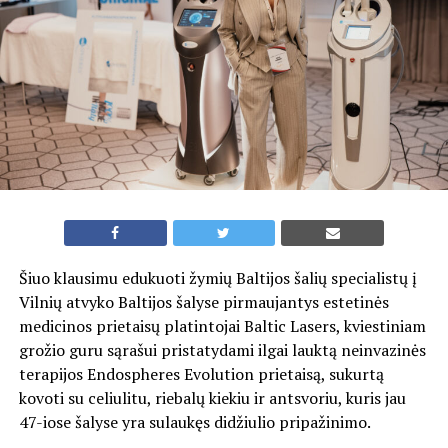
Šiuo klausimu edukuoti žymių Baltijos šalių specialistų į
Vilnių atvyko Baltijos šalyse pirmaujantys estetinės
medicinos prietaisų platintojai Baltic Lasers, kviestiniam
grožio guru sąrašui pristatydami ilgai lauktą neinvazinės
terapijos Endospheres Evolution prietaisą, sukurtą
kovoti su celiulitu, riebalų kiekiu ir antsvoriu, kuris jau
47-iose šalyse yra sulaukęs didžiulio pripažinimo.