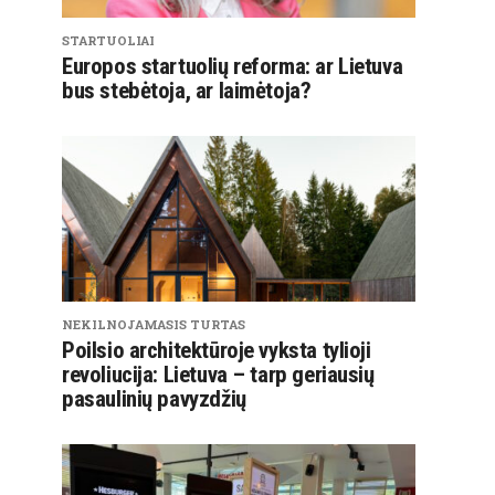
STARTUOLIAI
Europos startuolių reforma: ar Lietuva
bus stebėtoja, ar laimėtoja?
NEKILNOJAMASIS TURTAS
Poilsio architektūroje vyksta tylioji
revoliucija: Lietuva – tarp geriausių
pasaulinių pavyzdžių