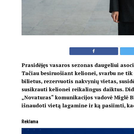
Prasidėjęs vasaros sezonas daugeliui asoci
Tačiau besiruošiant kelionei, svarbu ne tik
bilietus, rezervuotis nakvynių vietas, susid
susikrauti kelionei reikalingus daiktus. Di
„Novaturas“ komunikacijos vadovė Miglė Bie
išnaudoti vietą lagamine ir ką pasiimti, k
Reklama