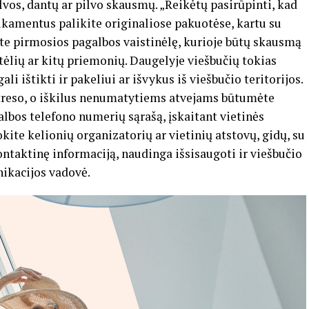
os, dantų ar pilvo skausmų. „Reikėtų pasirūpinti, kad
amentus palikite originaliose pakuotėse, kartu su
kite pirmosios pagalbos vaistinėlę, kurioje būtų skausmą
etėlių ar kitų priemonių. Daugelyje viešbučių tokias
i ištikti ir pakeliui ar išvykus iš viešbučio teritorijos.
streso, o iškilus nenumatytiems atvejams būtumėte
bos telefono numerių sąrašą, įskaitant vietinės
ite kelionių organizatorių ar vietinių atstovų, gidų, su
ntaktinę informaciją, naudinga išsisaugoti ir viešbučio
nikacijos vadovė.