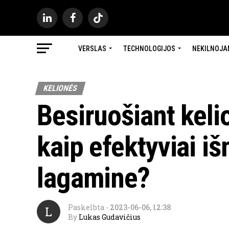
VERSLAS
TECHNOLOGIJOS
NEKILNOJA
KELIONĖS
Besiruošiant keli
kaip efektyviai iš
lagamine?
Paskelbta
-
2023-06-06, 12:38
L
By
Lukas Gudavičius