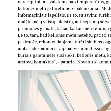
nereceptiniams vaistams nuo temperatūros, galv
kelionės metu jų turėtumėte pakankamai. Medik
informaciniais lapeliais. Be to, su savimi turė
malšinančių vaistų, pleistrų, antiseptinių serv
priemones gausite, tačiau kartais netikėtumai gal
Be to, tam, kad kelionės metu netektų patirti 
pasiruošę, rekomenduojama turėti skubios pagal
ambasados numerį. Taip pat visuomet išsisaugok
kuriais galėtumėte susisiekti kelionės metu, ko
atstovų kontaktus“, – pataria „Novaturo“ komu