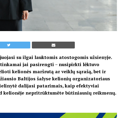
juojasi su ilgai lauktomis atostogomis užsienyje.
 tinkamai jai pasirengti – nusipirkti lėktuvo
ėlioti kelionės maršrutą ar veiklų sąrašą, bet ir
džiausio Baltijos šalyse kelionių organizatoriaus
linytė dalijasi patarimais, kaip efektyviai
ad kelionėje nepritrūktumėte būtiniausių reikmenų.