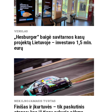
VERSLAS
„Hesburger“ baigė savitarnos kasų
projektą Lietuvoje – investavo 1,5 mln.
eurų
NEKILNOJAMASIS TURTAS
Finišas ir įkurtuvės – tik paskutinis