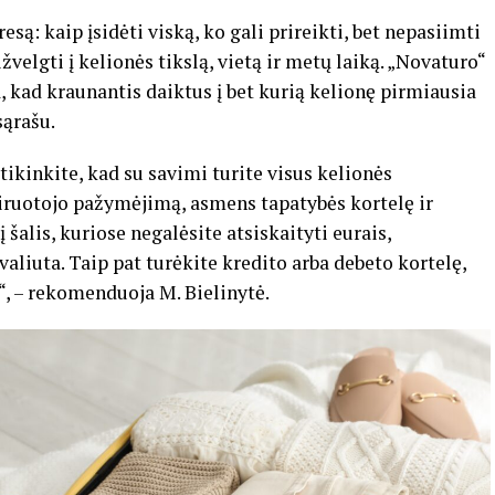
są: kaip įsidėti viską, ko gali prireikti, bet nepasiimti
velgti į kelionės tikslą, vietą ir metų laiką. „Novaturo“
kad kraunantis daiktus į bet kurią kelionę pirmiausia
sąrašu.
tikinkite, kad su savimi turite visus kelionės
vairuotojo pažymėjimą, asmens tapatybės kortelę ir
 šalis, kuriose negalėsite atsiskaityti eurais,
liuta. Taip pat turėkite kredito arba debeto kortelę,
, – rekomenduoja M. Bielinytė.