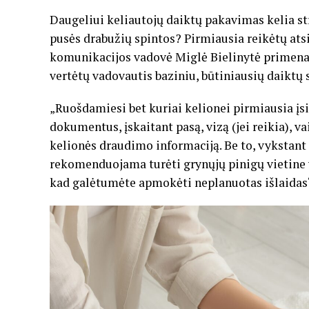
Daugeliui keliautojų daiktų pakavimas kelia stre
pusės drabužių spintos? Pirmiausia reikėtų atsiž
komunikacijos vadovė Miglė Bielinytė primena, 
vertėtų vadovautis baziniu, būtiniausių daiktų 
„Ruošdamiesi bet kuriai kelionei pirmiausia įsi
dokumentus, įskaitant pasą, vizą (jei reikia), 
kelionės draudimo informaciją. Be to, vykstant į
rekomenduojama turėti grynųjų pinigų vietine va
kad galėtumėte apmokėti neplanuotas išlaidas“