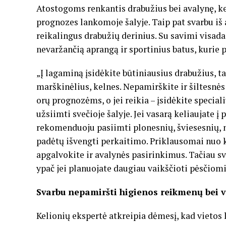
Atostogoms renkantis drabužius bei avalynę, kel
prognozes lankomoje šalyje. Taip pat svarbu iš a
reikalingus drabužių derinius. Su savimi visa
nevaržančią aprangą ir sportinius batus, kurie p
„Į lagaminą įsidėkite būtiniausius drabužius, t
marškinėlius, kelnes. Nepamirškite ir šiltesnės
orų prognozėms, o jei reikia – įsidėkite special
užsiimti svečioje šalyje. Jei vasarą keliaujate į
rekomenduoju pasiimti plonesnių, šviesesnių, n
padėtų išvengti perkaitimo. Priklausomai nuo k
apgalvokite ir avalynės pasirinkimus. Tačiau sv
ypač jei planuojate daugiau vaikščioti pėsčiomis
Svarbu nepamiršti higienos reikmenų bei v
Kelionių ekspertė atkreipia dėmesį, kad vietos 