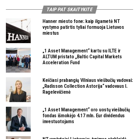
TAIP PAT SKAITYKITE
Hanner miesto fone: kaip ilgametė NT
vystymo patirtis tyliai formuoja Lietuvos
miestus
„1 Asset Management“ kartu su ILTE ir
ALTUM pristato „Baltic Capital Markets
Acceleration Fund
Keičiasi prabangių Vilniaus viešbučių vadovai:
„Radisson Collection Astorija“ vadovaus I.
Ragelevičienė
„1 Asset Management“ oro uostų viešbučių
fondas išmokėjo 4.17 mln. Eur dividendus
investuotojams