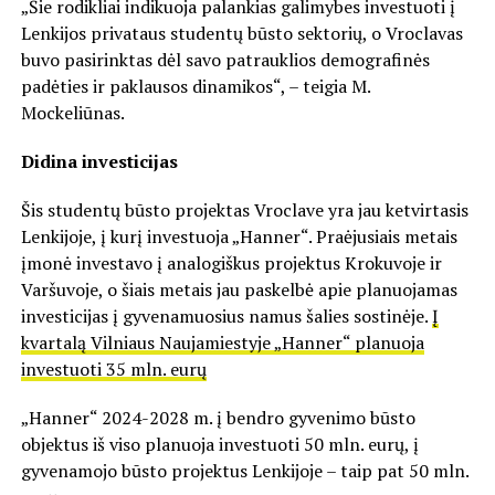
„Šie rodikliai indikuoja palankias galimybes investuoti į
Lenkijos privataus studentų būsto sektorių, o Vroclavas
buvo pasirinktas dėl savo patrauklios demografinės
padėties ir paklausos dinamikos“, – teigia M.
Mockeliūnas.
Didina investicijas
Šis studentų būsto projektas Vroclave yra jau ketvirtasis
Lenkijoje, į kurį investuoja „Hanner“. Praėjusiais metais
įmonė investavo į analogiškus projektus Krokuvoje ir
Varšuvoje, o šiais metais jau paskelbė apie planuojamas
investicijas į gyvenamuosius namus šalies sostinėje.
Į
kvartalą Vilniaus Naujamiestyje „Hanner“ planuoja
investuoti 35 mln. eurų
„Hanner“ 2024-2028 m. į bendro gyvenimo būsto
objektus iš viso planuoja investuoti 50 mln. eurų, į
gyvenamojo būsto projektus Lenkijoje – taip pat 50 mln.