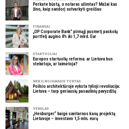
Perkate būstą, o notaras užimtas? Mažai kas
žino, kaip sandorį sutvarkyti greičiau
FINANSAI
„OP Corporate Bank” pirmąjį pusmetį paskolų
portfelį augino 8% iki 1,7 mlrd. Eur
STARTUOLIAI
Europos startuolių reforma: ar Lietuva bus
stebėtoja, ar laimėtoja?
NEKILNOJAMASIS TURTAS
Poilsio architektūroje vyksta tylioji revoliucija:
Lietuva – tarp geriausių pasaulinių pavyzdžių
VERSLAS
„Hesburger“ baigė savitarnos kasų projektą
Lietuvoje – investavo 1,5 mln. eurų