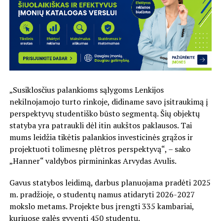
„Susiklosčius palankioms sąlygoms Lenkijos
nekilnojamojo turto rinkoje, didiname savo įsitraukimą į
perspektyvų studentiško būsto segmentą. Šių objektų
statyba yra patraukli dėl itin aukštos paklausos. Tai
mums leidžia tikėtis palankios investicinės grąžos ir
projektuoti tolimesnę plėtros perspektyvą“, – sako
„Hanner“ valdybos pirmininkas Arvydas Avulis.
Gavus statybos leidimą, darbus planuojama pradėti 2025
m. pradžioje, o studentų namus atidaryti 2026-2027
mokslo metams. Projekte bus įrengti 335 kambariai,
kuriuose galės gyventi 450 studentų.