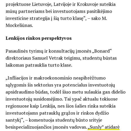
projektuose Lietuvoje, Latvijoje ir Krokuvoje suteikia
mūsų partneriams bei investuotojams pasitikėjimo
investicine strategija į šią turto klasę“, – sako M.
Mockeliūnas.
Lenkijos rinkos perspektyvos
Pasaulinės tyrimų ir konsultacijų įmonės „Bonard“
direktoriaus Samuel Vetrak teigimu, studentų būstas
laikomas patrauklia turto klase.
„Infliacijos ir makroekonominio neapibrėžtumo
sąlygomis šis sektorius yra potencialus investuotojų
apsidraudimo būdas, todėl šiuo metu sulaukia gan didelio
investuotojų susidomėjimo. Tai ypač aktualu tokiuose
regionuose kaip Lenkija, nes šios šalies rinka suteikia
investuotojams patrauklų grąžos ir rinkos dydžio
santykį“, – komentuoja studentų būsto srityje
besispecializuojančios įmonės vadovas.
„Sunly” atidarė