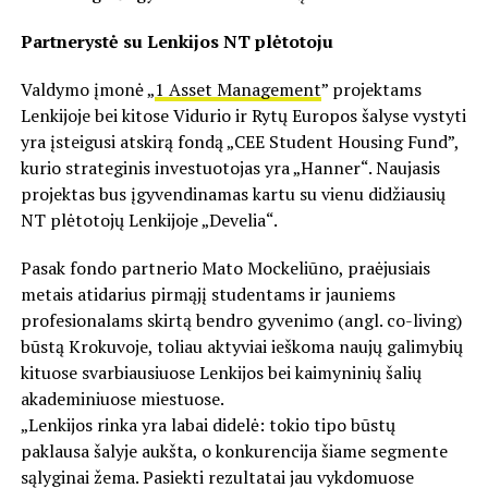
Partnerystė su Lenkijos NT plėtotoju
Valdymo įmonė „
1 Asset Management
” projektams
Lenkijoje bei kitose Vidurio ir Rytų Europos šalyse vystyti
yra įsteigusi atskirą fondą „CEE Student Housing Fund”,
kurio strateginis investuotojas yra „Hanner“. Naujasis
projektas bus įgyvendinamas kartu su vienu didžiausių
NT plėtotojų Lenkijoje „Develia“.
Pasak fondo partnerio Mato Mockeliūno, praėjusiais
metais atidarius pirmąjį studentams ir jauniems
profesionalams skirtą bendro gyvenimo (angl. co-living)
būstą Krokuvoje, toliau aktyviai ieškoma naujų galimybių
kituose svarbiausiuose Lenkijos bei kaimyninių šalių
akademiniuose miestuose.
„Lenkijos rinka yra labai didelė: tokio tipo būstų
paklausa šalyje aukšta, o konkurencija šiame segmente
sąlyginai žema. Pasiekti rezultatai jau vykdomuose