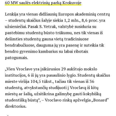
60 MW saulės elektrinių parką Krokuvoje
Lenkija yra vienas didžiausių Europos akademinių centrų
– studentų skaičius šalyje siekia 1,2 mln., 8,6 proc. yra
užsieniečiai. Pasak S. Vetrak, valstybė susiduria su
pastebimu studentų būsto trūkumu, nes tik vienas iš
dešimties studentų gauna vietą tradiciniuose
bendrabučiuose, dauguma jų yra pasenę ir suteikia tik
bendro gyvenimo kambarius su labai ribotais
patogumais.
„Vien Vroclave yra įsikūrusios 29 aukštojo mokslo
institucijos, 6 iš jų yra pasaulinio lygio. Studentų skaičius
mieste viršija 104,5 tūkst., tačiau tik vienas iš 36
studentų, atvykstančių studijuoti į Vroclavą iš kitų
miestų ar šalių, užsitikrina galimybę gauti kokybišką
studentišką būstą”, – Vroclavo rinką apžvelgia „Bonard“
direktorius.