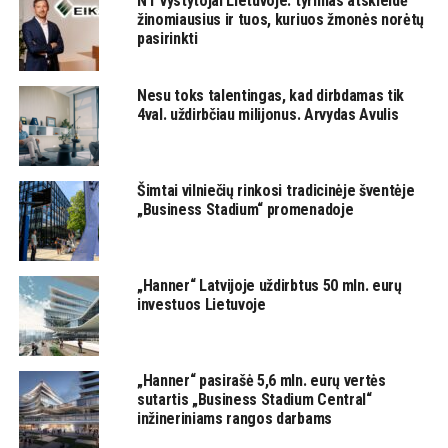
NT vystytojai Lietuvoje: tyrimas atskleidė
žinomiausius ir tuos, kuriuos žmonės norėtų
pasirinkti
Nesu toks talentingas, kad dirbdamas tik
4val. uždirbčiau milijonus. Arvydas Avulis
Šimtai vilniečių rinkosi tradicinėje šventėje
„Business Stadium“ promenadoje
„Hanner“ Latvijoje uždirbtus 50 mln. eurų
investuos Lietuvoje
„Hanner“ pasirašė 5,6 mln. eurų vertės
sutartis „Business Stadium Central“
inžineriniams rangos darbams