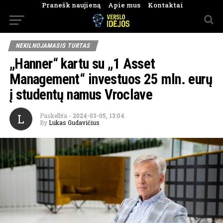
Pranešk naujieną
Apie mus
Kontaktai
NEKILNOJAMASIS TURTAS
„Hanner“ kartu su „1 Asset
Management“ investuos 25 mln. eurų
į studentų namus Vroclave
L
Paskelbta
-
2024-03-05, 13:04
By
Lukas Gudavičius