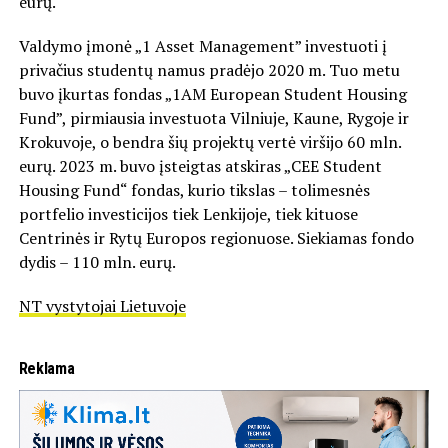
eurų.
Valdymo įmonė „1 Asset Management” investuoti į
privačius studentų namus pradėjo 2020 m. Tuo metu
buvo įkurtas fondas „1AM European Student Housing
Fund”, pirmiausia investuota Vilniuje, Kaune, Rygoje ir
Krokuvoje, o bendra šių projektų vertė viršijo 60 mln.
eurų. 2023 m. buvo įsteigtas atskiras „CEE Student
Housing Fund“ fondas, kurio tikslas – tolimesnės
portfelio investicijos tiek Lenkijoje, tiek kituose
Centrinės ir Rytų Europos regionuose. Siekiamas fondo
dydis – 110 mln. eurų.
NT vystytojai Lietuvoje
Reklama