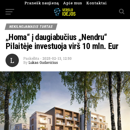
Pranešk naujieną
Apie mus
Kontaktai
NEKILNOJAMASIS TURTAS
„Homa“ į daugiabučius „Nendru“
Pilaitėje investuoja virš 10 mln. Eur
L
Paskelbta
-
2025-02-13, 12:50
By
Lukas Gudavičius