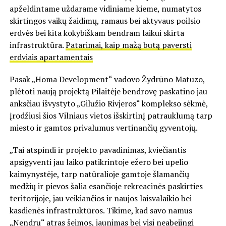
apželdintame uždarame vidiniame kieme, numatytos
skirtingos vaikų žaidimų, ramaus bei aktyvaus poilsio
erdvės bei kita kokybiškam bendram laikui skirta
infrastruktūra.
Patarimai, kaip mažą butą paversti
erdviais apartamentais
Pasak „Homa Development“ vadovo Žydrūno Matuzo,
plėtoti naują projektą Pilaitėje bendrovę paskatino jau
anksčiau išvystyto „Gilužio Rivjeros“ komplekso sėkmė,
įrodžiusi šios Vilniaus vietos išskirtinį patrauklumą tarp
miesto ir gamtos privalumus vertinančių gyventojų.
„Tai atspindi ir projekto pavadinimas, kviečiantis
apsigyventi jau laiko patikrintoje ežero bei upelio
kaimynystėje, tarp natūralioje gamtoje šlamančių
medžių ir pievos šalia esančioje rekreacinės paskirties
teritorijoje, jau veikiančios ir naujos laisvalaikio bei
kasdienės infrastruktūros. Tikime, kad savo namus
„Nendru“ atras šeimos, jaunimas bei visi neabejingi