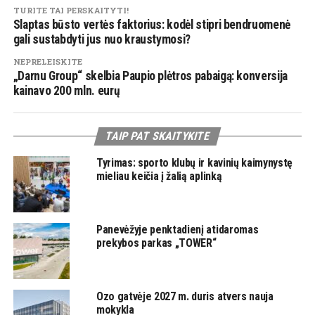
TURITE TAI PERSKAITYTI!
Slaptas būsto vertės faktorius: kodėl stipri bendruomenė
gali sustabdyti jus nuo kraustymosi?
NEPRELEISKITE
„Darnu Group“ skelbia Paupio plėtros pabaigą: konversija
kainavo 200 mln. eurų
TAIP PAT SKAITYKITE
Tyrimas: sporto klubų ir kavinių kaimynystę
mieliau keičia į žalią aplinką
Panevėžyje penktadienį atidaromas
prekybos parkas „TOWER“
Ozo gatvėje 2027 m. duris atvers nauja
mokykla