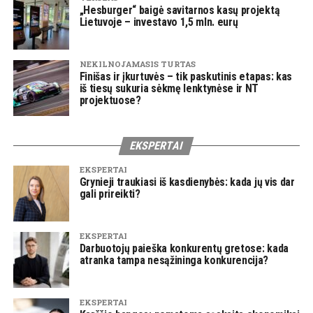
„Hesburger“ baigė savitarnos kasų projektą
Lietuvoje – investavo 1,5 mln. eurų
NEKILNOJAMASIS TURTAS
Finišas ir įkurtuvės – tik paskutinis etapas: kas
iš tiesų sukuria sėkmę lenktynėse ir NT
projektuose?
EKSPERTAI
EKSPERTAI
Grynieji traukiasi iš kasdienybės: kada jų vis dar
gali prireikti?
EKSPERTAI
Darbuotojų paieška konkurentų gretose: kada
atranka tampa nesąžininga konkurencija?
EKSPERTAI