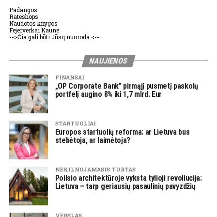
Padangos
Rateshops
Naudotos knygos
Fejerverkai Kaune
-->Čia gali būti Jūsų nuoroda <--
NAUJIENOS
FINANSAI
„OP Corporate Bank” pirmąjį pusmetį paskolų
portfelį augino 8% iki 1,7 mlrd. Eur
STARTUOLIAI
Europos startuolių reforma: ar Lietuva bus
stebėtoja, ar laimėtoja?
NEKILNOJAMASIS TURTAS
Poilsio architektūroje vyksta tylioji revoliucija:
Lietuva – tarp geriausių pasaulinių pavyzdžių
VERSLAS