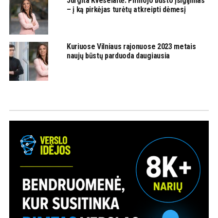
Jurgita Kveselaitė. Pirmojo būsto įsigijimas
– į ką pirkėjas turėtų atkreipti dėmesį
Kuriuose Vilniaus rajonuose 2023 metais
naujų būstų parduoda daugiausia