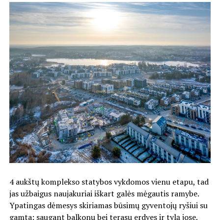
4 aukštų komplekso statybos vykdomos vienu etapu, tad
jas užbaigus naujakuriai iškart galės mėgautis ramybe.
Ypatingas dėmesys skiriamas būsimų gyventojų ryšiui su
gamta: saugant balkonų bei terasų erdves ir tylą jose,