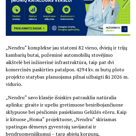
„Nendru“ komplekse jau statomi 82 vieno, dviejų ir trijų
kambarių butai, požeminė automobilių stovėjimo
aikštelė bei inžinerinė infrastruktūra, taip pat dvi
komercinės paskirties patalpos. 4294 kv. m butų ploto
projekto statybas planuojama pilnai užbaigti iki 2026 m.
vidurio.
„Nendru“ savo klasėje išsiskirs patrauklia natūralia
aplinka: giraite ir upeliu gretimuose besiribojančiuose
sklypuose bei pėsčiomis pasiekiamu Gelūžės ežeru. Kaip
ir kituose „Homa“ projektuose, „Nendru“ skiriamas
ypatingas dėmesys gyventojų savijautai ir
bendruomeniškumui – tarp abiejų korpusų,