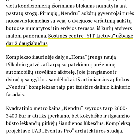
vieta kondicionierių išoriniams blokams numatyta ant
pastatų stogų. Pirmųjų „Nendru“ aukštų gyventojai turės
nuosavus kiemelius su veja, o dviejuose viršutinių aukštų
butuose numatytos itin erdvios terasos, iš kurių atsivers
maloni panorama.
Sostinės centre „YIT Lietuva” užbaigė
dar 2 daugiabučius
Komplekso šiaurinėje dalyje „Homa“ įrengs naują
Pilkalnio gatvės atkarpą su patekimu į požeminę
automobilių stovėjimo aikštelę. Joje įrengiamos ir
dviračių saugyklos-sandėliukai. Iš artimiausios aplinkos
„Nendru“ kompleksas taip pat išsiskirs dalinio klinkerio
fasadais.
Kvadratinio metro kaina „Nendru“ svyruos tarp 2600-
3400 Eur ir atitiks įperkamo, bet kokybiško ir ilgaamžio
būsto ieškančių pirkėjų šiandienos lūkesčius. Kompleksą
projektavo UAB „Eventus Pro“ architektūros studija.