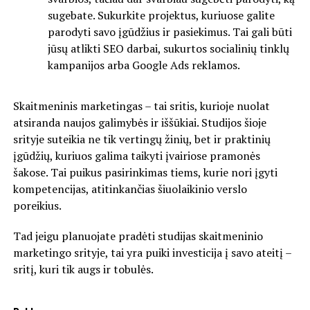
sugebate. Sukurkite projektus, kuriuose galite
parodyti savo įgūdžius ir pasiekimus. Tai gali būti
jūsų atlikti SEO darbai, sukurtos socialinių tinklų
kampanijos arba Google Ads reklamos.
Skaitmeninis marketingas – tai sritis, kurioje nuolat
atsiranda naujos galimybės ir iššūkiai. Studijos šioje
srityje suteikia ne tik vertingų žinių, bet ir praktinių
įgūdžių, kuriuos galima taikyti įvairiose pramonės
šakose. Tai puikus pasirinkimas tiems, kurie nori įgyti
kompetencijas, atitinkančias šiuolaikinio verslo
poreikius.
Tad jeigu planuojate pradėti studijas skaitmeninio
marketingo srityje, tai yra puiki investicija į savo ateitį –
sritį, kuri tik augs ir tobulės.