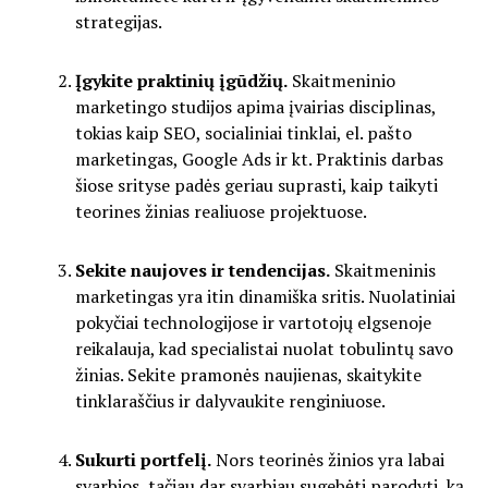
strategijas.
Įgykite praktinių įgūdžių.
Skaitmeninio
marketingo studijos apima įvairias disciplinas,
tokias kaip SEO, socialiniai tinklai, el. pašto
marketingas, Google Ads ir kt. Praktinis darbas
šiose srityse padės geriau suprasti, kaip taikyti
teorines žinias realiuose projektuose.
Sekite naujoves ir tendencijas.
Skaitmeninis
marketingas yra itin dinamiška sritis. Nuolatiniai
pokyčiai technologijose ir vartotojų elgsenoje
reikalauja, kad specialistai nuolat tobulintų savo
žinias. Sekite pramonės naujienas, skaitykite
tinklaraščius ir dalyvaukite renginiuose.
Sukurti portfelį.
Nors teorinės žinios yra labai
svarbios, tačiau dar svarbiau sugebėti parodyti, ką