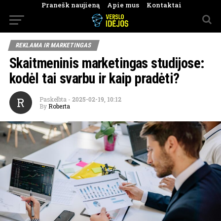
Pranešk naujieną
Apie mus
Kontaktai
REKLAMA IR MARKETINGAS
Skaitmeninis marketingas studijose:
kodėl tai svarbu ir kaip pradėti?
R
Paskelbta
-
2025-02-19, 10:12
By
Roberta