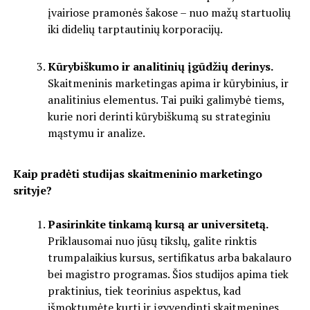
įvairiose pramonės šakose – nuo mažų startuolių
iki didelių tarptautinių korporacijų.
Kūrybiškumo ir analitinių įgūdžių derinys.
Skaitmeninis marketingas apima ir kūrybinius, ir
analitinius elementus. Tai puiki galimybė tiems,
kurie nori derinti kūrybiškumą su strateginiu
mąstymu ir analize.
Kaip pradėti studijas skaitmeninio marketingo
srityje?
Pasirinkite tinkamą kursą ar universitetą.
Priklausomai nuo jūsų tikslų, galite rinktis
trumpalaikius kursus, sertifikatus arba bakalauro
bei magistro programas. Šios studijos apima tiek
praktinius, tiek teorinius aspektus, kad
išmoktumėte kurti ir įgyvendinti skaitmenines