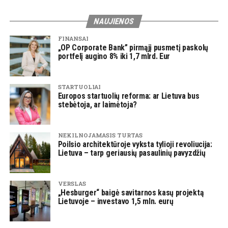
NAUJIENOS
FINANSAI
„OP Corporate Bank” pirmąjį pusmetį paskolų
portfelį augino 8% iki 1,7 mlrd. Eur
STARTUOLIAI
Europos startuolių reforma: ar Lietuva bus
stebėtoja, ar laimėtoja?
NEKILNOJAMASIS TURTAS
Poilsio architektūroje vyksta tylioji revoliucija:
Lietuva – tarp geriausių pasaulinių pavyzdžių
VERSLAS
„Hesburger“ baigė savitarnos kasų projektą
Lietuvoje – investavo 1,5 mln. eurų