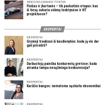
NEKILNOJAMASIS TURTAS
Finišas ir įkurtuvės – tik paskutinis etapas: kas
iš tiesų sukuria sėkmę lenktynėse ir NT
projektuose?
EKSPERTAI
EKSPERTAI
Grynieji traukiasi iš kasdienybės: kada jų vis dar
gali prireikti?
EKSPERTAI
Darbuotojų paieška konkurentų gretose: kada
atranka tampa nesąžininga konkurencija?
EKSPERTAI
Karščio bangos: nematoma sąskaita ekonomikai
EKSPERTAI