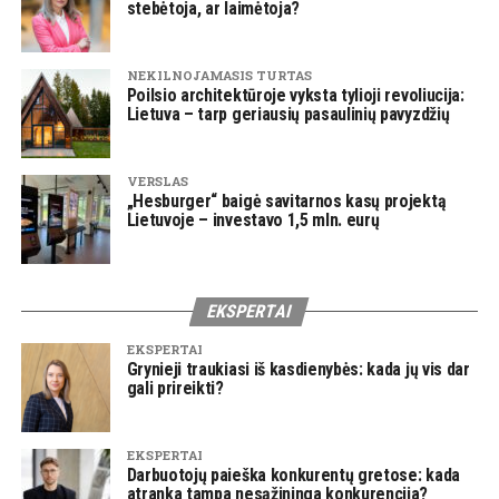
stebėtoja, ar laimėtoja?
NEKILNOJAMASIS TURTAS
Poilsio architektūroje vyksta tylioji revoliucija:
Lietuva – tarp geriausių pasaulinių pavyzdžių
VERSLAS
„Hesburger“ baigė savitarnos kasų projektą
Lietuvoje – investavo 1,5 mln. eurų
EKSPERTAI
EKSPERTAI
Grynieji traukiasi iš kasdienybės: kada jų vis dar
gali prireikti?
EKSPERTAI
Darbuotojų paieška konkurentų gretose: kada
atranka tampa nesąžininga konkurencija?