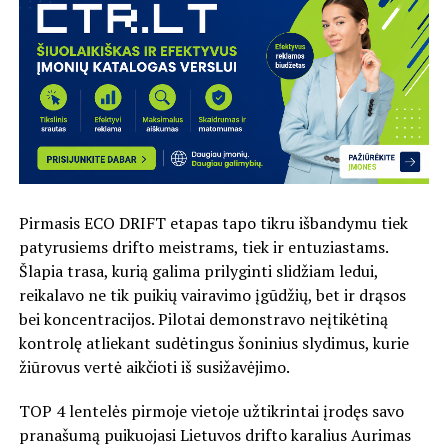
Pirmasis ECO DRIFT etapas tapo tikru išbandymu tiek
patyrusiems drifto meistrams, tiek ir entuziastams.
Šlapia trasa, kurią galima prilyginti slidžiam ledui,
reikalavo ne tik puikių vairavimo įgūdžių, bet ir drąsos
bei koncentracijos. Pilotai demonstravo neįtikėtiną
kontrolę atliekant sudėtingus šoninius slydimus, kurie
žiūrovus vertė aikčioti iš susižavėjimo.
TOP 4 lentelės pirmoje vietoje užtikrintai įrodęs savo
pranašumą puikuojasi Lietuvos drifto karalius Aurimas