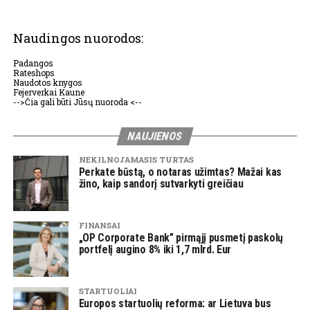
Naudingos nuorodos:
Padangos
Rateshops
Naudotos knygos
Fejerverkai Kaune
-->Čia gali būti Jūsų nuoroda <--
NAUJIENOS
NEKILNOJAMASIS TURTAS
Perkate būstą, o notaras užimtas? Mažai kas
žino, kaip sandorį sutvarkyti greičiau
FINANSAI
„OP Corporate Bank” pirmąjį pusmetį paskolų
portfelį augino 8% iki 1,7 mlrd. Eur
STARTUOLIAI
Europos startuolių reforma: ar Lietuva bus