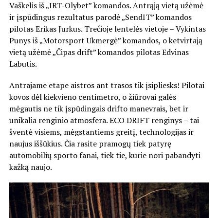
Vaškelis iš „IRT-Olybet” komandos. Antrąją vietą užėmė
ir įspūdingus rezultatus parodė „SendIT” komandos
pilotas Erikas Jurkus. Trečioje lentelės vietoje – Vykintas
Punys iš „Motorsport Ukmergė” komandos, o ketvirtają
vietą užėmė „Čipas drift” komandos pilotas Edvinas
Labutis.
Antrajame etape aistros ant trasos tik įsipliesks! Pilotai
kovos dėl kiekvieno centimetro, o žiūrovai galės
mėgautis ne tik įspūdingais drifto manevrais, bet ir
unikalia renginio atmosfera. ECO DRIFT renginys – tai
šventė visiems, mėgstantiems greitį, technologijas ir
naujus iššūkius. Čia rasite pramogų tiek patyrę
automobilių sporto fanai, tiek tie, kurie nori pabandyti
kažką naujo.