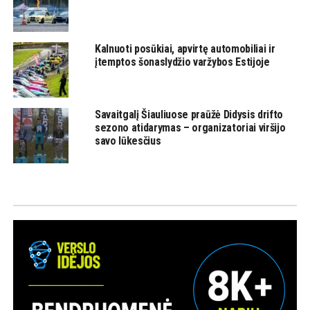
Kalnuoti posūkiai, apvirtę automobiliai ir
įtemptos šonaslydžio varžybos Estijoje
Savaitgalį Šiauliuose praūžė Didysis drifto
sezono atidarymas – organizatoriai viršijo
savo lūkesčius