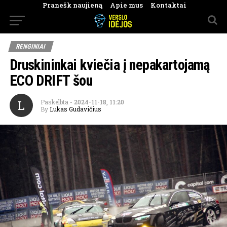
Pranešk naujieną
Apie mus
Kontaktai
RENGINIAI
Druskininkai kviečia į nepakartojamą
ECO DRIFT šou
L
Paskelbta
-
2024-11-18, 11:20
By
Lukas Gudavičius