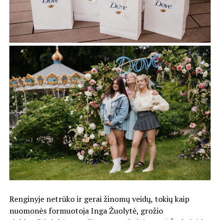
Renginyje netrūko ir gerai žinomų veidų, tokių kaip
nuomonės formuotoja Inga Žuolytė, grožio