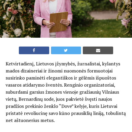
Ketvirtadienį, Lietuvos įžymybės, žurnalistai, kylantys
mados dizaineriai ir žinomi nuomonės formuotojai
susirinko paminėti elegantiškos ir gėlėmis išpuoštos
vasaros atidarymo šventės. Renginio organizatoriai,
suburdami garsius žmones vienoje gražiausių Vilniaus
vietų, Bernardinų sode, juos pakvietė švęsti naujos
pradžios prekinio ženklo “Dove” kelyje, kuris Lietuvai
pristatė revoliucinę savo kūno prausiklių liniją, tobulintą
net aštuonerius metus.