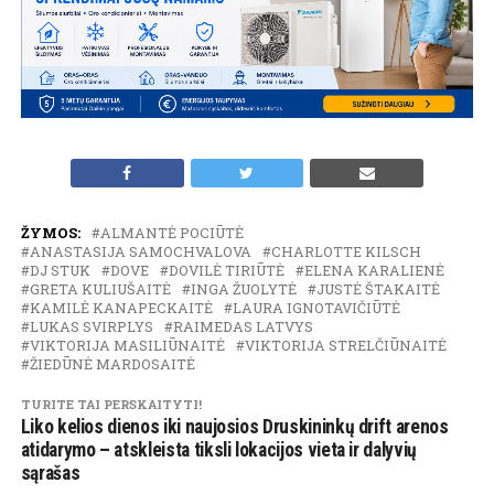
ŽYMOS:
ALMANTĖ POCIŪTĖ
ANASTASIJA SAMOCHVALOVA
CHARLOTTE KILSCH
DJ STUK
DOVE
DOVILĖ TIRIŪTĖ
ELENA KARALIENĖ
GRETA KULIUŠAITĖ
INGA ŽUOLYTĖ
JUSTĖ ŠTAKAITĖ
KAMILĖ KANAPECKAITĖ
LAURA IGNOTAVIČIŪTĖ
LUKAS SVIRPLYS
RAIMEDAS LATVYS
VIKTORIJA MASILIŪNAITĖ
VIKTORIJA STRELČIŪNAITĖ
ŽIEDŪNĖ MARDOSAITĖ
TURITE TAI PERSKAITYTI!
Liko kelios dienos iki naujosios Druskininkų drift arenos
atidarymo – atskleista tiksli lokacijos vieta ir dalyvių
sąrašas