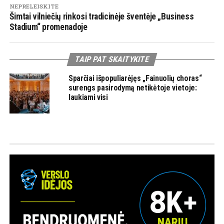
NEPRELEISKITE
Šimtai vilniečių rinkosi tradicinėje šventėje „Business
Stadium“ promenadoje
TAIP PAT SKAITYKITE
Sparčiai išpopuliarėjęs „Fainuolių choras“
surengs pasirodymą netikėtoje vietoje:
laukiami visi