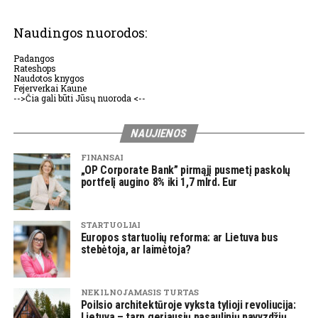
Naudingos nuorodos:
Padangos
Rateshops
Naudotos knygos
Fejerverkai Kaune
-->Čia gali būti Jūsų nuoroda <--
NAUJIENOS
FINANSAI
„OP Corporate Bank” pirmąjį pusmetį paskolų
portfelį augino 8% iki 1,7 mlrd. Eur
STARTUOLIAI
Europos startuolių reforma: ar Lietuva bus
stebėtoja, ar laimėtoja?
NEKILNOJAMASIS TURTAS
Poilsio architektūroje vyksta tylioji revoliucija:
Lietuva – tarp geriausių pasaulinių pavyzdžių