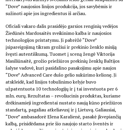
“Dove” naujosios linijos produkcija, jos savybėmis ir
sužinoti apie jos ingredientus iš arčiau.
Oficiali vakaro dalis prasidėjo garsios renginių vedėjos
Žiedūnės Mardosaitės sveikinimo kalba ir naujosios
technologijos pristatymu. Ji pabrėžė “Dove”
įsipareigojimą tikram grožiui ir prekinio ženklo misiją
švęsti autentiškumą. Tuomet į sceną žengė Viktorija
Masiliūnaitė, grožio priežiūros prekinių ženklų Baltijos
šalyse vadovė, kuri pasidalino pasakojimu apie naujos
“Dove” Advanced Care dušo gelio sukūrimo kelionę. Ji
atskleidė, kad linijos tobulinimo kelyje buvo
užpatentuota 10 technologijų ir į tai investuota per 6
mln. eurų. Rezultatas – revoliucinis produktas, kuriame
drėkinamieji ingredientai nustato naują kūno priežiūros
standartą, pagaliau atkeliavusį ir į Lietuvą. Galiausiai,
“Dove” ambasadorė Elena Karalienė, pasakė įkvepiančią
kalbą, prisidėdama prie šio naujojo starto šventės ir