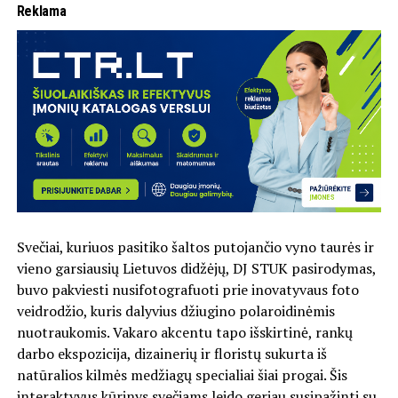
Reklama
Svečiai, kuriuos pasitiko šaltos putojančio vyno taurės ir
vieno garsiausių Lietuvos didžėjų, DJ STUK pasirodymas,
buvo pakviesti nusifotografuoti prie inovatyvaus foto
veidrodžio, kuris dalyvius džiugino polaroidinėmis
nuotraukomis. Vakaro akcentu tapo išskirtinė, rankų
darbo ekspozicija, dizainerių ir floristų sukurta iš
natūralios kilmės medžiagų specialiai šiai progai. Šis
interaktyvus kūrinys svečiams leido geriau susipažinti su