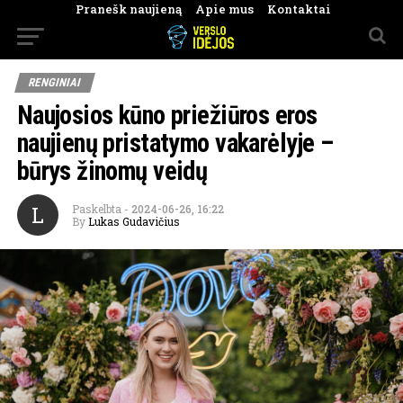
Pranešk naujieną
Apie mus
Kontaktai
RENGINIAI
Naujosios kūno priežiūros eros
naujienų pristatymo vakarėlyje –
būrys žinomų veidų
L
Paskelbta
-
2024-06-26, 16:22
By
Lukas Gudavičius