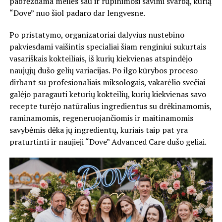
pabrėždama meilės sau ir rūpinimosi savimi svarbą, kurią
“Dove” nuo šiol padaro dar lengvesne.
Po pristatymo, organizatoriai dalyvius nustebino
pakviesdami vaišintis specialiai šiam renginiui sukurtais
vasariškais kokteiliais, iš kurių kiekvienas atspindėjo
naujųjų dušo gelių variacijas. Po ilgo kūrybos proceso
dirbant su profesionaliais miksologais, vakarėlio svečiai
galėjo paragauti keturių kokteilių, kurių kiekvienas savo
recepte turėjo natūralius ingredientus su drėkinamomis,
raminamomis, regeneruojančiomis ir maitinamomis
savybėmis dėka jų ingredientų, kuriais taip pat yra
praturtinti ir naujieji “Dove” Advanced Care dušo geliai.