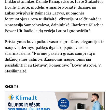
tinklaraštininkės Kamilė Kanapeckaitė, Justė Štakaitė ir
Dovilė Tiriūtė, modelis Almantė Pociūtė, dizaineriai
Lukas Svirplys ir Raimedas Latvys, nuomonės
formuotojos Greta Kuliušaitė, Viktorija Strelčiūnaitė ir
Anastasija Samochvalova, dainininkė Charlotte Kilsch ir
Power Hit Radio laidų vedėja Laura Ignotavičiūtė.
Pristatymas buvo puikus vasaros pradžios, elegancijos ir
naujovių derinys, palikęs ilgalaikį įspūdį visiems
susirinkusiems. “Norime pakeisti grožio sampratą ir
didžiuojamės galintys džiugiomis naujienomis jau
pasidalinti ir su Lietuva”, komentavo “Dove” atstovė, V.
Masiliūnaitė.
Reklama