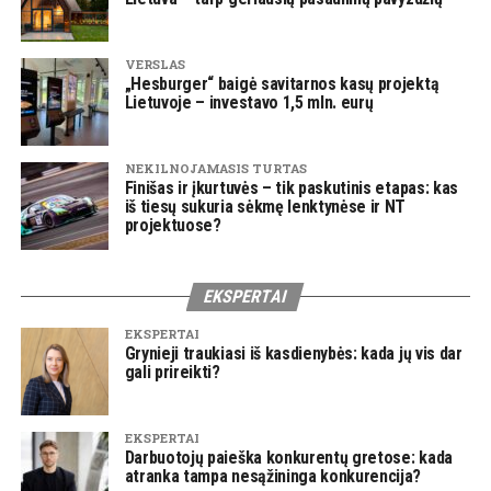
VERSLAS
„Hesburger“ baigė savitarnos kasų projektą
Lietuvoje – investavo 1,5 mln. eurų
NEKILNOJAMASIS TURTAS
Finišas ir įkurtuvės – tik paskutinis etapas: kas
iš tiesų sukuria sėkmę lenktynėse ir NT
projektuose?
EKSPERTAI
EKSPERTAI
Grynieji traukiasi iš kasdienybės: kada jų vis dar
gali prireikti?
EKSPERTAI
Darbuotojų paieška konkurentų gretose: kada
atranka tampa nesąžininga konkurencija?