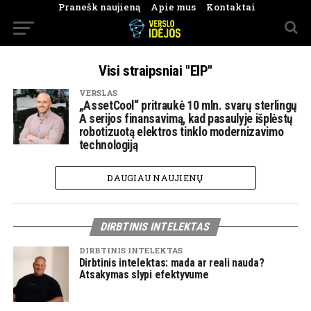
Pranešk naujieną
Apie mus
Kontaktai
Visi straipsniai "EIP"
VERSLAS
„AssetCool“ pritraukė 10 mln. svarų sterlingų
A serijos finansavimą, kad pasaulyje išplėstų
robotizuotą elektros tinklo modernizavimo
technologiją
DAUGIAU NAUJIENŲ
DIRBTINIS INTELEKTAS
DIRBTINIS INTELEKTAS
Dirbtinis intelektas: mada ar reali nauda?
Atsakymas slypi efektyvume