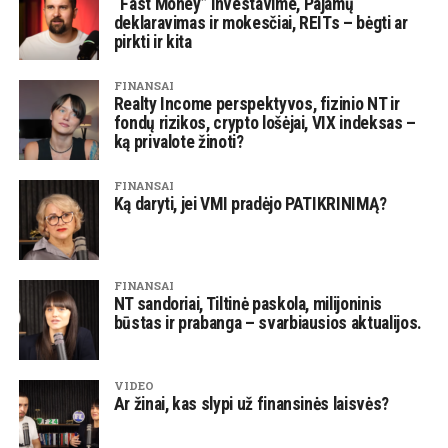
“Fast Money” investavime, Pajamų
deklaravimas ir mokesčiai, REITs – bėgti ar
pirkti ir kita
FINANSAI
Realty Income perspektyvos, fizinio NT ir
fondų rizikos, crypto lošėjai, VIX indeksas –
ką privalote žinoti?
FINANSAI
Ką daryti, jei VMI pradėjo PATIKRINIMĄ?
FINANSAI
NT sandoriai, Tiltinė paskola, milijoninis
būstas ir prabanga – svarbiausios aktualijos.
VIDEO
Ar žinai, kas slypi už finansinės laisvės?