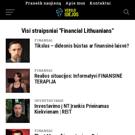
Pranešk naujieną
Apie mus
Kontaktai
Visi straipsniai "Financial Lithuanians"
FINANSAI
Tikslas – didesnis būstas ar finansinė laisvė?
FINANSAI
Realios situacijos: Informatyvi FINANSINĖ
TERAPIJA
INVESTAVIMAS
Investavimo į NT Įrankis Prieinamas
Kiekvienam | REIT
FINANSAI