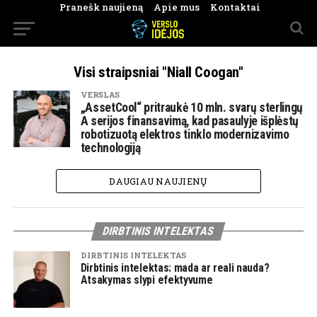
Pranešk naujieną
Apie mus
Kontaktai
Visi straipsniai "Niall Coogan"
VERSLAS
„AssetCool“ pritraukė 10 mln. svarų sterlingų
A serijos finansavimą, kad pasaulyje išplėstų
robotizuotą elektros tinklo modernizavimo
technologiją
DAUGIAU NAUJIENŲ
DIRBTINIS INTELEKTAS
DIRBTINIS INTELEKTAS
Dirbtinis intelektas: mada ar reali nauda?
Atsakymas slypi efektyvume