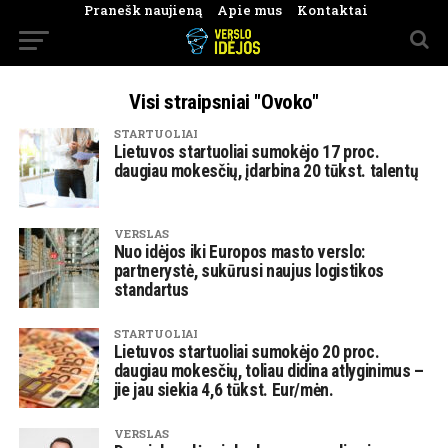
Pranešk naujieną
Apie mus
Kontaktai
Visi straipsniai "Ovoko"
STARTUOLIAI
Lietuvos startuoliai sumokėjo 17 proc.
daugiau mokesčių, įdarbina 20 tūkst. talentų
VERSLAS
Nuo idėjos iki Europos masto verslo:
partnerystė, sukūrusi naujus logistikos
standartus
STARTUOLIAI
Lietuvos startuoliai sumokėjo 20 proc.
daugiau mokesčių, toliau didina atlyginimus –
jie jau siekia 4,6 tūkst. Eur/mėn.
VERSLAS