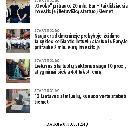
STARTUOLIAI
„Ovoko“ pritraukė 20 mln. Eur – tai didžiausia
investicija į lietuvišką startuolį šiemet
STARTUOLIAI
Nauja era didmeninėje prekyboje: žaidimo
taisykles keičiantis lietuvių startuolis Eany.io
pritraukė 2 mln. eurų investiciją
STARTUOLIAI
Lietuvos startuolių sektorius augo 10 proc.,
atlyginimai siekia 4,4 tūkst. eurų
STARTUOLIAI
12 Lietuvos startuolių, kuriuos verta stebėti
šiemet
DAUGIAU NAUJIENŲ