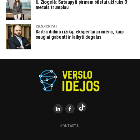
U. Žiogelė: Sutaupyti pirmam būstui užtruks 3
metais trumpiau
EKSPERTAI
Kaitra didina riziką: ekspertai primena, kaip
saugiai gabenti ir laikyti degalus
KONTAKTAI