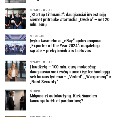
STARTUOLIAI
„Startup Lithuania“: daugiausiai investicijų
šiemet pritraukė startuolis „Ovoko“ – net 20
mln. eurų
VERSLAS
Įvyko kasmetiniai „eBay“ apdovanojimai
„Exporter of the Year 2024“: nugalėtojų
sąraše – prekybininkai iš Lietuvos
STARTUOLIAI
Į biudžetą – 100 mln. eurų mokesčių:
daugiausiai mokesčių sumokėję technologijų
sektoriaus lyderiai – „Vinted“, „Wargaming“ ir
„Nord Security“
VIDEO
Milijonai iš autolaužynų. Kiek šiandien
kainuoja turėti el.parduotuvę?