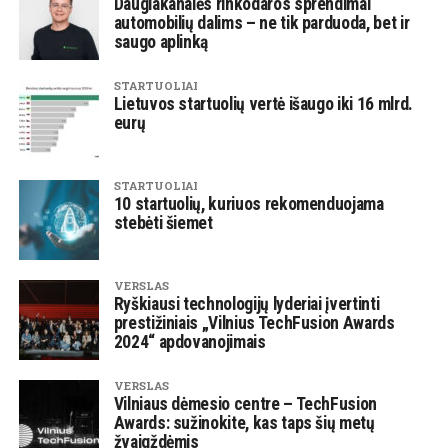
Daugiakanalės rinkodaros sprendimai
automobilių dalims – ne tik parduoda, bet ir
saugo aplinką
STARTUOLIAI
Lietuvos startuolių vertė išaugo iki 16 mlrd.
eurų
STARTUOLIAI
10 startuolių, kuriuos rekomenduojama
stebėti šiemet
VERSLAS
Ryškiausi technologijų lyderiai įvertinti
prestižiniais „Vilnius TechFusion Awards
2024“ apdovanojimais
VERSLAS
Vilniaus dėmesio centre – TechFusion
Awards: sužinokite, kas taps šių metų
žvaigždėmis