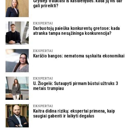
Grynieji traukiasi iš kasdienybės: kada jų vis dar
gali prireikti?
EKSPERTAI
Darbuotojų paieška konkurentų gretose: kada
atranka tampa nesąžininga konkurencija?
EKSPERTAI
Karščio bangos: nematoma sąskaita ekonomikai
EKSPERTAI
U. Žiogelė: Sutaupyti pirmam būstui užtruks 3
metais trumpiau
EKSPERTAI
Kaitra didina riziką: ekspertai primena, kaip
saugiai gabenti ir laikyti degalus