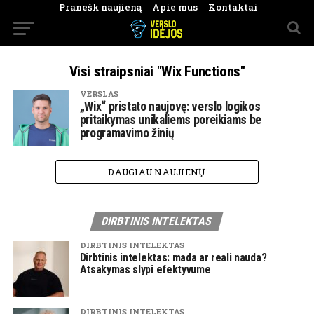
Pranešk naujieną
Apie mus
Kontaktai
Visi straipsniai "Wix Functions"
VERSLAS
„Wix“ pristato naujovę: verslo logikos
pritaikymas unikaliems poreikiams be
programavimo žinių
DAUGIAU NAUJIENŲ
DIRBTINIS INTELEKTAS
DIRBTINIS INTELEKTAS
Dirbtinis intelektas: mada ar reali nauda?
Atsakymas slypi efektyvume
DIRBTINIS INTELEKTAS