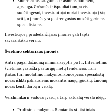
Kibernetinis saugumas ir asmens duomenų
apsauga. Grėsmės ir išpuoliai tampa vis
sudėtingesni, investuotojai noriai investuoja į šią
sritį, o įmonės yra pasirengusios mokėti geriems
specialistams.
Investicijos į pradedančiąsias įmones gali tapti
savarankišku verslu.
Švietimo sektoriaus įmonės
Antra pagal dažnumą minima kryptis po IT. Internetinis
švietimas yra aiški pastarųjų metų tendencija. Tam
įtakos turi nuolatinio mokymosi koncepcija, specialistų
noras išlikti paklausiems mokantis naujų įgūdžių, žmonių
noras keisti darbą ir veiklą.
Verslininkai ir vadovai įvardija tarp aktualių verslo idėjų:
Profesinis mokymas. Remiantis statistiniais