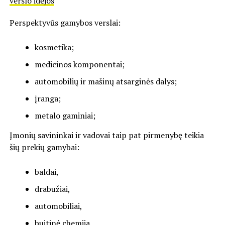
verslo idėjos
Perspektyvūs gamybos verslai:
kosmetika;
medicinos komponentai;
automobilių ir mašinų atsarginės dalys;
įranga;
metalo gaminiai;
Įmonių savininkai ir vadovai taip pat pirmenybę teikia
šių prekių gamybai:
baldai,
drabužiai,
automobiliai,
buitinė chemija.