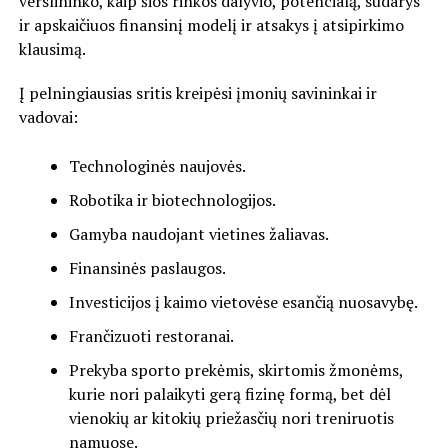
verslininko, kaip šios rinkos dalyvio, potencialą, sudarys
ir apskaičiuos finansinį modelį ir atsakys į atsipirkimo
klausimą.
Į pelningiausias sritis kreipėsi įmonių savininkai ir
vadovai:
Technologinės naujovės.
Robotika ir biotechnologijos.
Gamyba naudojant vietines žaliavas.
Finansinės paslaugos.
Investicijos į kaimo vietovėse esančią nuosavybę.
Frančizuoti restoranai.
Prekyba sporto prekėmis, skirtomis žmonėms,
kurie nori palaikyti gerą fizinę formą, bet dėl
vienokių ar kitokių priežasčių nori treniruotis
namuose.