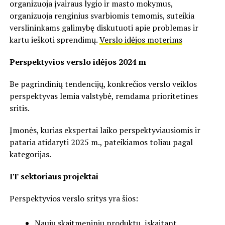
organizuoja įvairaus lygio ir masto mokymus,
organizuoja renginius svarbiomis temomis, suteikia
verslininkams galimybę diskutuoti apie problemas ir
kartu ieškoti sprendimų.
Verslo idėjos moterims
Perspektyvios verslo idėjos 2024 m
Be pagrindinių tendencijų, konkrečios verslo veiklos
perspektyvas lemia valstybė, remdama prioritetines
sritis.
Įmonės, kurias ekspertai laiko perspektyviausiomis ir
pataria atidaryti 2025 m., pateikiamos toliau pagal
kategorijas.
IT sektoriaus projektai
Perspektyvios verslo sritys yra šios:
Naujų skaitmeninių produktų, įskaitant