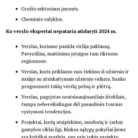
Grožio sektoriaus įmonės.
Cheminės valyklos.
Ko verslo ekspertai nepataria atidaryti 2024 m.
Verslas, kuriame pasiūla viršija paklausą.
Pavyzdžiui, maitinimo įstaigos tam tikruose
regionuose.
Verslas, kuris priklauso nuo tiekimo iš užsienio ir
susijęs su atsiskaitymais užsienio valiuta. Sunku
prognozuoti tokių verslų pelną ir plėtrą.
Verslas, pagrįstas neatsinaujinančiais ištekliais ,
tampa nebereikalingas dėl pasaulinės tvaraus
vystymosi tendencijos.
Projektai, kurių atsipirkimo, sandorių ir (arba)
gamybos ciklai ilgi. Rinkos sąlygų pokyčiai jiems
yra kritiškai svarbūs, nes prie tokių projektų