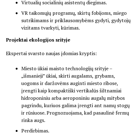
Virtualių socialinių asistentų diegimas.
VR taikomųjų programų, skirtų fobijoms, miego
sutrikimams ir priklausomybėms gydyti, gydytojų
vizitams tvarkyti, kūrimas.
Projektai ekologijos srityje
Ekspertai svarsto naujas įdomias kryptis:
Miesto ūkiai maisto technologijų srityje –
„išmanieji” ūkiai, skirti augalams, grybams,
uogoms ir daržovėms auginti miesto ribose,
įrengti kaip kompaktiški vertikalūs šiltnamiai
hidroponiniu arba aeroponiniu augalų mitybos
pagrindu, kuriuos galima įrengti ant namų stogų
ir rūsiuose. Prognozuojama, kad pasaulinė fermų
rinka augs.
Perdirbimas.