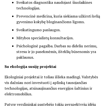
Sveikatos diagnostika naudojant šiuolaikines
technologijas.
Prevencinė medicina, kuria siekiama užkirsti kelią
gyvenimo kokybę bloginančioms ligoms.
Sveikatingumo paslaugos.
Mitybos specialistų konsultacijos.
Psichologinė pagalba. Darbas su dideliu nerimu,
stresu ir jo pasekmėmis, išteklių būsenomis yra
paklausus.
Su ekologija susiję projektai
Ekologiniai projektai ir toliau išlieka madingi. Valstybės
vis dažniau nori investuoti į aplinką tausojančias
technologijas, atsinaujinančius energijos šaltinius ir
elektromobilius.
Patyrę verslininkai pastebėjo tokių perspektyvių idėjų