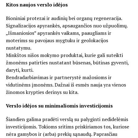
Kitos naujos verslo idėjos
Bioniniai protezai ir audinių bei organų regeneracija.
Signalizacijos apyrankės, apsaugančios nuo užpuolimų.
„Išmaniosios” apyrankės vaikams, paaugliams ir
moterims su pavojaus mygtuku ir geolokacijos
nustatymu.
Minkštos nišos mokymo produktai, kurie gali suteikti
žmonėms patirties nustatant būsenas, būtinas gyventi,
daryti, kurti.
Bendradarbiavimas ir partnerystė mažosioms ir
vidutinėms įmonėms. Dažnai iš esmės nauja yra vienos
žinomos krypties derinys su kita.
Verslo idėjos su minimaliomis investicijomis
Šiandien galima pradėti verslą su palyginti nedidelėmis
investicijomis. Tokioms sritims priskiriamos tos, kuriose
nėra gamybos ir (arba) prekių sąnaudų. Paprasčiau