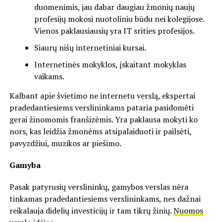
duomenimis, jau dabar daugiau žmonių naujų
profesijų mokosi nuotoliniu būdu nei kolegijose.
Vienos paklausiausių yra IT srities profesijos.
Siaurų nišų internetiniai kursai.
Internetinės mokyklos, įskaitant mokyklas
vaikams.
Kalbant apie švietimo ne internetu verslą, ekspertai
pradedantiesiems verslininkams pataria pasidomėti
gerai žinomomis franšizėmis. Yra paklausa mokyti ko
nors, kas leidžia žmonėms atsipalaiduoti ir pailsėti,
pavyzdžiui, muzikos ar piešimo.
Gamyba
Pasak patyrusių verslininkų, gamybos verslas nėra
tinkamas pradedantiesiems verslininkams, nes dažnai
reikalauja didelių investicijų ir tam tikrų žinių.
Nuomos