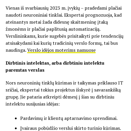
Vienas iš svarbiausių 2023 m. įvykių – pradedami plačiai
naudoti neuroniniai tinklai. Ekspertai prognozuoja, kad
ateinantys metai žada didesnę skaitmeninę įtaką
žmonėms ir plačiai paplitusią automatizaciją.
Verslininkams, kurie sugebės prisitaikyti prie tendencijų
atsisakydami kai kurių tradicinių verslo formų, tai bus
naudinga.
Verslo idėjos moterims namuose
Dirbtinis intelektas, arba dirbtiniu intelektu
paremtas verslas
Nors neuroninių tinklų kūrimas ir taikymas priklauso IT
sričiai, ekspertai tokius projektus išskyrė į savarankišką
grupę. Jie pataria atkreipti dėmesį į šias su dirbtiniu
intelektu susijusias idėjas:
Pardavimų ir klientų aptarnavimo sprendimai.
Įvairaus pobūdžio verslui skirto turinio kūrimas.