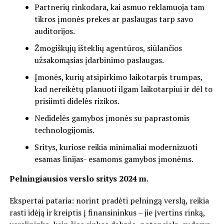
Partnerių rinkodara, kai asmuo reklamuoja tam
tikros įmonės prekes ar paslaugas tarp savo
auditorijos.
Žmogiškųjų išteklių agentūros, siūlančios
užsakomąsias įdarbinimo paslaugas.
Įmonės, kurių atsipirkimo laikotarpis trumpas,
kad nereikėtų planuoti ilgam laikotarpiui ir dėl to
prisiimti didelės rizikos.
Nedidelės gamybos įmonės su paprastomis
technologijomis.
Sritys, kuriose reikia minimaliai modernizuoti
esamas linijas- esamoms gamybos įmonėms.
Pelningiausios verslo sritys 2024 m.
Ekspertai pataria: norint pradėti pelningą verslą, reikia
rasti idėją ir kreiptis į finansininkus – jie įvertins rinką,