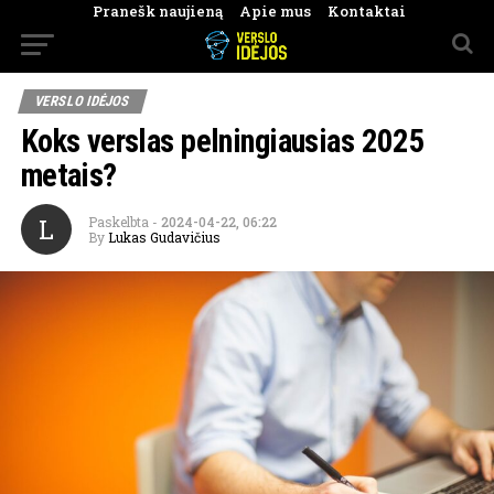
Pranešk naujieną
Apie mus
Kontaktai
VERSLO IDĖJOS
Koks verslas pelningiausias 2025
metais?
L
Paskelbta
-
2024-04-22, 06:22
By
Lukas Gudavičius