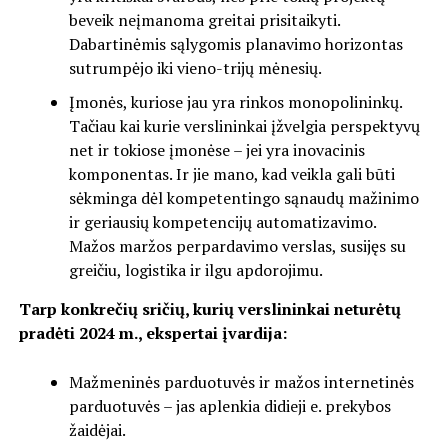
beveik neįmanoma greitai prisitaikyti.
Dabartinėmis sąlygomis planavimo horizontas
sutrumpėjo iki vieno-trijų mėnesių.
Įmonės, kuriose jau yra rinkos monopolininkų.
Tačiau kai kurie verslininkai įžvelgia perspektyvų
net ir tokiose įmonėse – jei yra inovacinis
komponentas. Ir jie mano, kad veikla gali būti
sėkminga dėl kompetentingo sąnaudų mažinimo
ir geriausių kompetencijų automatizavimo.
Mažos maržos perpardavimo verslas, susijęs su
greičiu, logistika ir ilgu apdorojimu.
Tarp konkrečių sričių, kurių verslininkai neturėtų
pradėti 2024 m., ekspertai įvardija:
Mažmeninės parduotuvės ir mažos internetinės
parduotuvės – jas aplenkia didieji e. prekybos
žaidėjai.