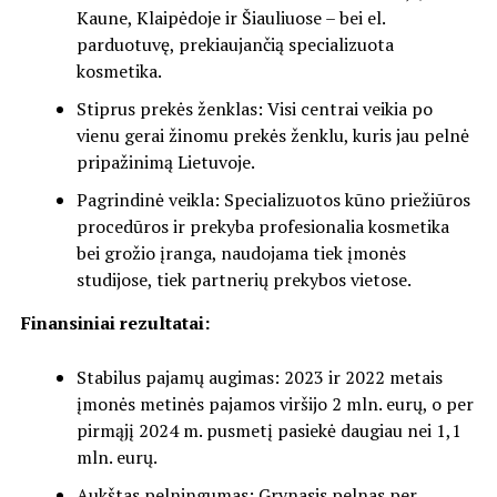
Kaune, Klaipėdoje ir Šiauliuose – bei el.
parduotuvę, prekiaujančią specializuota
kosmetika.
Stiprus prekės ženklas: Visi centrai veikia po
vienu gerai žinomu prekės ženklu, kuris jau pelnė
pripažinimą Lietuvoje.
Pagrindinė veikla: Specializuotos kūno priežiūros
procedūros ir prekyba profesionalia kosmetika
bei grožio įranga, naudojama tiek įmonės
studijose, tiek partnerių prekybos vietose.
Finansiniai rezultatai:
Stabilus pajamų augimas: 2023 ir 2022 metais
įmonės metinės pajamos viršijo 2 mln. eurų, o per
pirmąjį 2024 m. pusmetį pasiekė daugiau nei 1,1
mln. eurų.
Aukštas pelningumas: Grynasis pelnas per