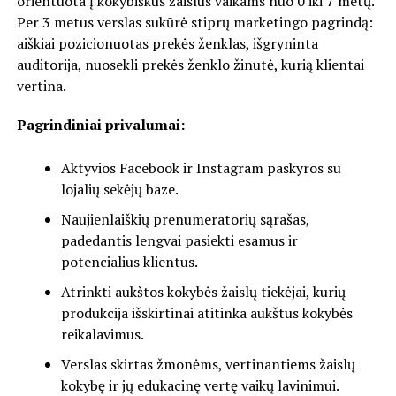
orientuota į kokybiškus žaislus vaikams nuo 0 iki 7 metų.
Per 3 metus verslas sukūrė stiprų marketingo pagrindą:
aiškiai pozicionuotas prekės ženklas, išgryninta
auditorija, nuosekli prekės ženklo žinutė, kurią klientai
vertina.
Pagrindiniai privalumai:
Aktyvios Facebook ir Instagram paskyros su
lojalių sekėjų baze.
Naujienlaiškių prenumeratorių sąrašas,
padedantis lengvai pasiekti esamus ir
potencialius klientus.
Atrinkti aukštos kokybės žaislų tiekėjai, kurių
produkcija išskirtinai atitinka aukštus kokybės
reikalavimus.
Verslas skirtas žmonėms, vertinantiems žaislų
kokybę ir jų edukacinę vertę vaikų lavinimui.