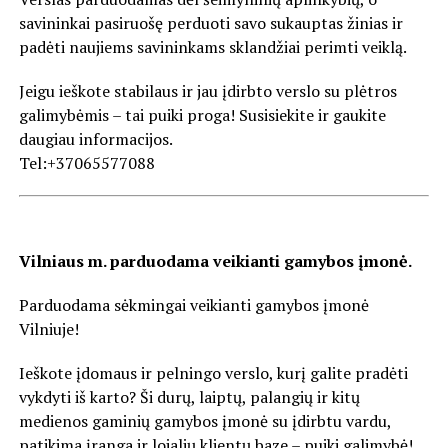
savininkai pasiruošę perduoti savo sukauptas žinias ir
padėti naujiems savininkams sklandžiai perimti veiklą.
Jeigu ieškote stabilaus ir jau įdirbto verslo su plėtros
galimybėmis – tai puiki proga! Susisiekite ir gaukite
daugiau informacijos.
Tel:+37065577088
Vilniaus m. parduodama veikianti gamybos įmonė.
Parduodama sėkmingai veikianti gamybos įmonė
Vilniuje!
Ieškote įdomaus ir pelningo verslo, kurį galite pradėti
vykdyti iš karto? Ši durų, laiptų, palangių ir kitų
medienos gaminių gamybos įmonė su įdirbtu vardu,
patikima įranga ir lojalių klientų baze – puiki galimybė!