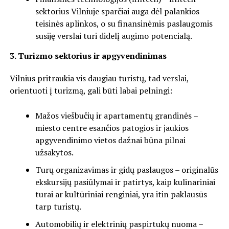
sektorius Vilniuje sparčiai auga dėl palankios
teisinės aplinkos, o su finansinėmis paslaugomis
susiję verslai turi didelį augimo potencialą.
3. Turizmo sektorius ir apgyvendinimas
Vilnius pritraukia vis daugiau turistų, tad verslai,
orientuoti į turizmą, gali būti labai pelningi:
Mažos viešbučių ir apartamentų grandinės –
miesto centre esančios patogios ir jaukios
apgyvendinimo vietos dažnai būna pilnai
užsakytos.
Turų organizavimas ir gidų paslaugos – originalūs
ekskursijų pasiūlymai ir patirtys, kaip kulinariniai
turai ar kultūriniai renginiai, yra itin paklausūs
tarp turistų.
Automobilių ir elektrinių paspirtukų nuoma –