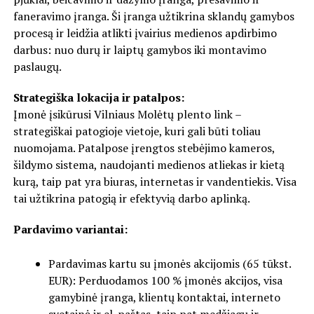
faneravimo įranga. Ši įranga užtikrina sklandų gamybos
procesą ir leidžia atlikti įvairius medienos apdirbimo
darbus: nuo durų ir laiptų gamybos iki montavimo
paslaugų.
Strategiška lokacija ir patalpos:
Įmonė įsikūrusi Vilniaus Molėtų plento link –
strategiškai patogioje vietoje, kuri gali būti toliau
nuomojama. Patalpose įrengtos stebėjimo kameros,
šildymo sistema, naudojanti medienos atliekas ir kietą
kurą, taip pat yra biuras, internetas ir vandentiekis. Visa
tai užtikrina patogią ir efektyvią darbo aplinką.
Pardavimo variantai:
Pardavimas kartu su įmonės akcijomis (65 tūkst.
EUR): Perduodamos 100 % įmonės akcijos, visa
gamybinė įranga, klientų kontaktai, interneto