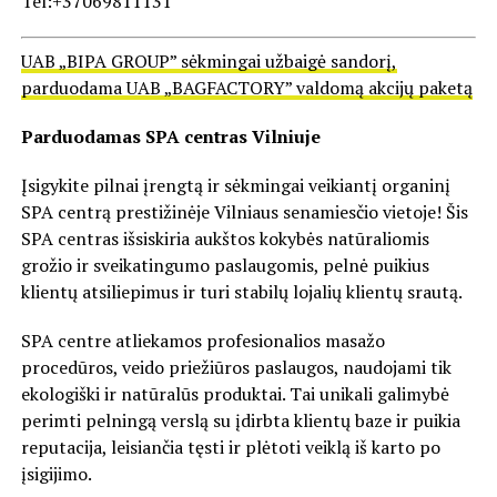
Tel:+37069811131
UAB „BIPA GROUP” sėkmingai užbaigė sandorį,
parduodama UAB „BAGFACTORY” valdomą akcijų paketą
Parduodamas SPA centras Vilniuje
Įsigykite pilnai įrengtą ir sėkmingai veikiantį organinį
SPA centrą prestižinėje Vilniaus senamiesčio vietoje! Šis
SPA centras išsiskiria aukštos kokybės natūraliomis
grožio ir sveikatingumo paslaugomis, pelnė puikius
klientų atsiliepimus ir turi stabilų lojalių klientų srautą.
SPA centre atliekamos profesionalios masažo
procedūros, veido priežiūros paslaugos, naudojami tik
ekologiški ir natūralūs produktai. Tai unikali galimybė
perimti pelningą verslą su įdirbta klientų baze ir puikia
reputacija, leisiančia tęsti ir plėtoti veiklą iš karto po
įsigijimo.