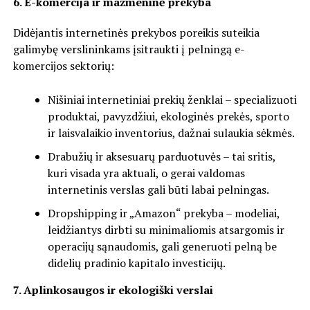
6. E-komercija ir mažmeninė prekyba
Didėjantis internetinės prekybos poreikis suteikia
galimybę verslininkams įsitraukti į pelningą e-
komercijos sektorių:
Nišiniai internetiniai prekių ženklai – specializuoti
produktai, pavyzdžiui, ekologinės prekės, sporto
ir laisvalaikio inventorius, dažnai sulaukia sėkmės.
Drabužių ir aksesuarų parduotuvės – tai sritis,
kuri visada yra aktuali, o gerai valdomas
internetinis verslas gali būti labai pelningas.
Dropshipping ir „Amazon“ prekyba – modeliai,
leidžiantys dirbti su minimaliomis atsargomis ir
operacijų sąnaudomis, gali generuoti pelną be
didelių pradinio kapitalo investicijų.
7. Aplinkosaugos ir ekologiški verslai