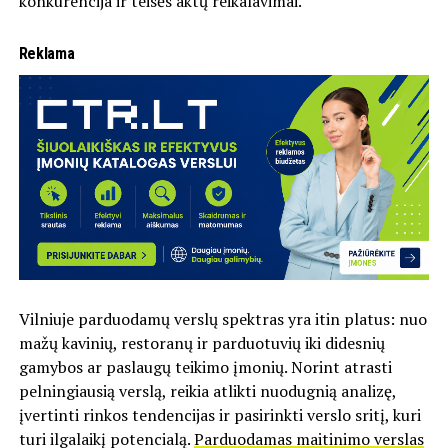
konkurencija ir teisės aktų reikalavimai.
Reklama
Vilniuje parduodamų verslų spektras yra itin platus: nuo
mažų kavinių, restoranų ir parduotuvių iki didesnių
gamybos ar paslaugų teikimo įmonių. Norint atrasti
pelningiausią verslą, reikia atlikti nuodugnią analizę,
įvertinti rinkos tendencijas ir pasirinkti verslo sritį, kuri
turi ilgalaikį potencialą.
Parduodamas maitinimo verslas