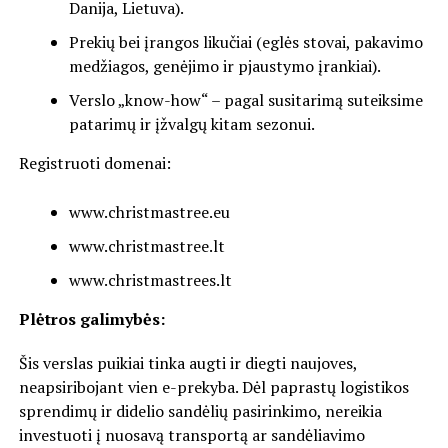
Danija, Lietuva).
Prekių bei įrangos likučiai (eglės stovai, pakavimo
medžiagos, genėjimo ir pjaustymo įrankiai).
Verslo „know-how“ – pagal susitarimą suteiksime
patarimų ir įžvalgų kitam sezonui.
Registruoti domenai:
www.christmastree.eu
www.christmastree.lt
www.christmastrees.lt
Plėtros galimybės:
Šis verslas puikiai tinka augti ir diegti naujoves,
neapsiribojant vien e-prekyba. Dėl paprastų logistikos
sprendimų ir didelio sandėlių pasirinkimo, nereikia
investuoti į nuosavą transportą ar sandėliavimo