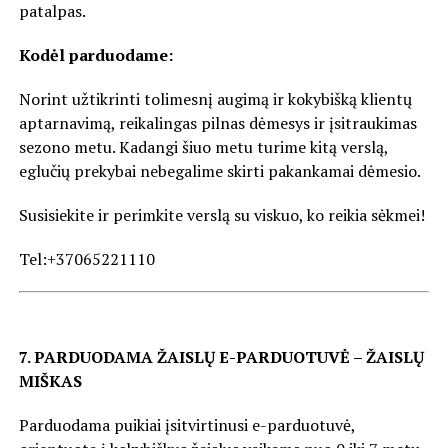
patalpas.
Kodėl parduodame:
Norint užtikrinti tolimesnį augimą ir kokybišką klientų
aptarnavimą, reikalingas pilnas dėmesys ir įsitraukimas
sezono metu. Kadangi šiuo metu turime kitą verslą,
eglučių prekybai nebegalime skirti pakankamai dėmesio.
Susisiekite ir perimkite verslą su viskuo, ko reikia sėkmei!
Tel:+37065221110
7. PARDUODAMA ŽAISLŲ E-PARDUOTUVĖ – ŽAISLŲ
MIŠKAS
Parduodama puikiai įsitvirtinusi e-parduotuvė,