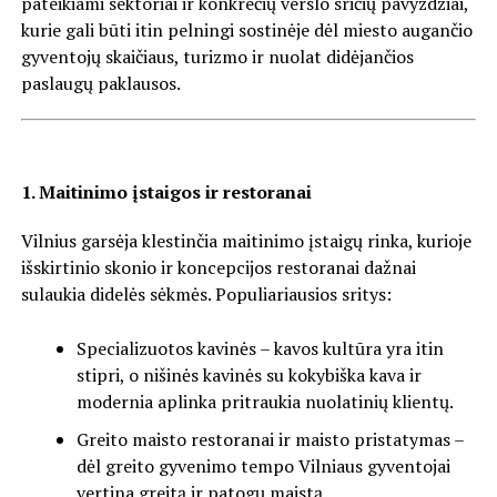
pateikiami sektoriai ir konkrečių verslo sričių pavyzdžiai,
kurie gali būti itin pelningi sostinėje dėl miesto augančio
gyventojų skaičiaus, turizmo ir nuolat didėjančios
paslaugų paklausos.
1. Maitinimo įstaigos ir restoranai
Vilnius garsėja klestinčia maitinimo įstaigų rinka, kurioje
išskirtinio skonio ir koncepcijos restoranai dažnai
sulaukia didelės sėkmės. Populiariausios sritys:
Specializuotos kavinės – kavos kultūra yra itin
stipri, o nišinės kavinės su kokybiška kava ir
modernia aplinka pritraukia nuolatinių klientų.
Greito maisto restoranai ir maisto pristatymas –
dėl greito gyvenimo tempo Vilniaus gyventojai
vertina greitą ir patogų maistą.