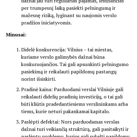
dažnai jau turi reguliarias pajamas, leidžiančias
per trumpesnį laiką pasiekti pelningumą ir
mažesnę riziką, lyginant su naujomis verslo
pradžios iniciatyvomis.
Minusai:
Didelė konkurencija: Vilnius – tai miestas,
kuriame verslo galimybės dažnai būna
konkuruojančios. Tai gali apsunkinti pelningumo
pasiekimą ir reikalauti papildomų pastangų
norint išsiskirti.
Pradinė kaina: Parduodami verslai Vilniuje gali
reikalauti didelių pradinių investicijų, o tai gali
būti kliūtis pradedantiesiems verslininkams arba
tiems, kurie neturi pakankamai kapitalo.
Paslėpti defektai: Nors parduodamas verslas
dažnai turi veikiančią struktūrą, gali pasitaikyti ir
paslėptų problemų, kurios gali sukelti papildomų