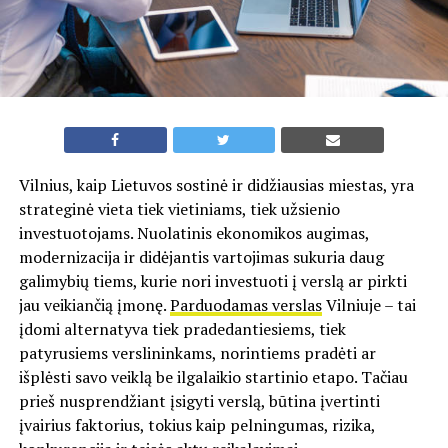
Vilnius, kaip Lietuvos sostinė ir didžiausias miestas, yra
strateginė vieta tiek vietiniams, tiek užsienio
investuotojams. Nuolatinis ekonomikos augimas,
modernizacija ir didėjantis vartojimas sukuria daug
galimybių tiems, kurie nori investuoti į verslą ar pirkti
jau veikiančią įmonę.
Parduodamas verslas
Vilniuje – tai
įdomi alternatyva tiek pradedantiesiems, tiek
patyrusiems verslininkams, norintiems pradėti ar
išplėsti savo veiklą be ilgalaikio startinio etapo. Tačiau
prieš nusprendžiant įsigyti verslą, būtina įvertinti
įvairius faktorius, tokius kaip pelningumas, rizika,