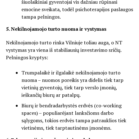
šiuolaikiniai gyventojai vis dažniau rūpinasi
emocine sveikata, todėl psichoterapijos paslaugos
tampa pelningos.
5. Nekilnojamojo turto nuoma ir vystymas
Nekilnojamojo turto rinka Vilniuje toliau auga, o NT
vystymas yra viena iš stabiliausių investavimo sričių.
Pelningos kryptys:
Trumpalaikė ir ilgalaikė nekilnojamojo turto
nuoma – nuomos poreikis yra didelis tiek tarp
vietinių gyventojų, tiek tarp verslo įmonių,
ieškančių biurų ar patalpų.
Biurų ir bendradarbystės erdvės (co-working
spaces) – populiarėjant lanksčioms darbo
sąlygoms, tokios erdvės tampa patrauklios tiek
vietinėms, tiek tarptautinėms įmonėms.