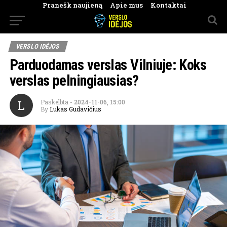
Pranešk naujieną
Apie mus
Kontaktai
VERSLO IDĖJOS
Parduodamas verslas Vilniuje: Koks
verslas pelningiausias?
L
Paskelbta
-
2024-11-06, 15:00
By
Lukas Gudavičius