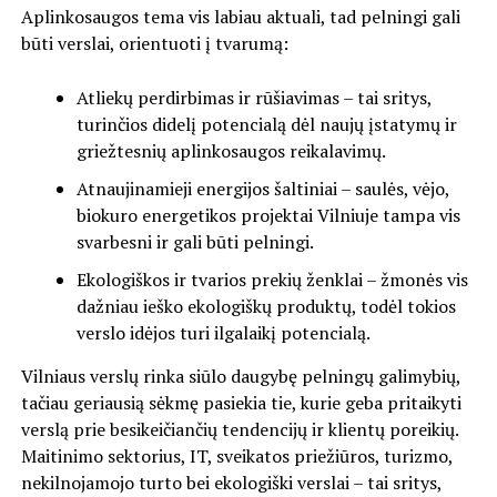
Aplinkosaugos tema vis labiau aktuali, tad pelningi gali
būti verslai, orientuoti į tvarumą:
Atliekų perdirbimas ir rūšiavimas – tai sritys,
turinčios didelį potencialą dėl naujų įstatymų ir
griežtesnių aplinkosaugos reikalavimų.
Atnaujinamieji energijos šaltiniai – saulės, vėjo,
biokuro energetikos projektai Vilniuje tampa vis
svarbesni ir gali būti pelningi.
Ekologiškos ir tvarios prekių ženklai – žmonės vis
dažniau ieško ekologiškų produktų, todėl tokios
verslo idėjos turi ilgalaikį potencialą.
Vilniaus verslų rinka siūlo daugybę pelningų galimybių,
tačiau geriausią sėkmę pasiekia tie, kurie geba pritaikyti
verslą prie besikeičiančių tendencijų ir klientų poreikių.
Maitinimo sektorius, IT, sveikatos priežiūros, turizmo,
nekilnojamojo turto bei ekologiški verslai – tai sritys,