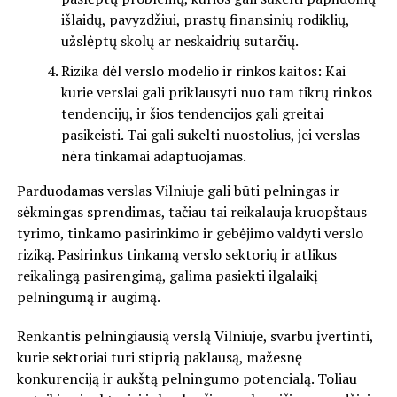
išlaidų, pavyzdžiui, prastų finansinių rodiklių,
užslėptų skolų ar neskaidrių sutarčių.
Rizika dėl verslo modelio ir rinkos kaitos: Kai
kurie verslai gali priklausyti nuo tam tikrų rinkos
tendencijų, ir šios tendencijos gali greitai
pasikeisti. Tai gali sukelti nuostolius, jei verslas
nėra tinkamai adaptuojamas.
Parduodamas verslas Vilniuje gali būti pelningas ir
sėkmingas sprendimas, tačiau tai reikalauja kruopštaus
tyrimo, tinkamo pasirinkimo ir gebėjimo valdyti verslo
riziką. Pasirinkus tinkamą verslo sektorių ir atlikus
reikalingą pasirengimą, galima pasiekti ilgalaikį
pelningumą ir augimą.
Renkantis pelningiausią verslą Vilniuje, svarbu įvertinti,
kurie sektoriai turi stiprią paklausą, mažesnę
konkurenciją ir aukštą pelningumo potencialą. Toliau