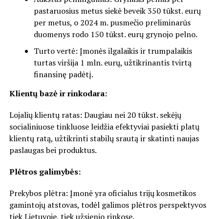
pastaruosius metus siekė beveik 350 tūkst. eurų
per metus, o 2024 m. pusmečio preliminarūs
duomenys rodo 150 tūkst. eurų grynojo pelno.
Turto vertė: Įmonės ilgalaikis ir trumpalaikis
turtas viršija 1 mln. eurų, užtikrinantis tvirtą
finansinę padėtį.
Klientų bazė ir rinkodara:
Lojalių klientų ratas: Daugiau nei 20 tūkst. sekėjų
socialiniuose tinkluose leidžia efektyviai pasiekti platų
klientų ratą, užtikrinti stabilų srautą ir skatinti naujas
paslaugas bei produktus.
Plėtros galimybės:
Prekybos plėtra: Įmonė yra oficialus trijų kosmetikos
gamintojų atstovas, todėl galimos plėtros perspektyvos
tiek Lietuvoje, tiek užsienio rinkose.