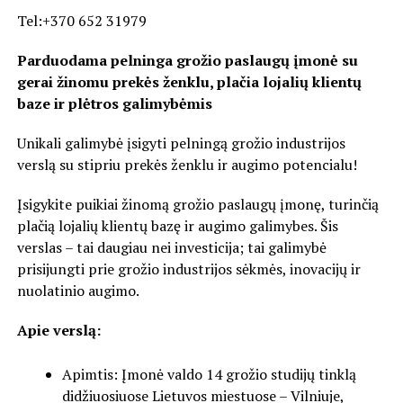
Tel:+370 652 31979
Parduodama pelninga grožio paslaugų įmonė su
gerai žinomu prekės ženklu, plačia lojalių klientų
baze ir plėtros galimybėmis
Unikali galimybė įsigyti pelningą grožio industrijos
verslą su stipriu prekės ženklu ir augimo potencialu!
Įsigykite puikiai žinomą grožio paslaugų įmonę, turinčią
plačią lojalių klientų bazę ir augimo galimybes. Šis
verslas – tai daugiau nei investicija; tai galimybė
prisijungti prie grožio industrijos sėkmės, inovacijų ir
nuolatinio augimo.
Apie verslą:
Apimtis: Įmonė valdo 14 grožio studijų tinklą
didžiuosiuose Lietuvos miestuose – Vilniuje,