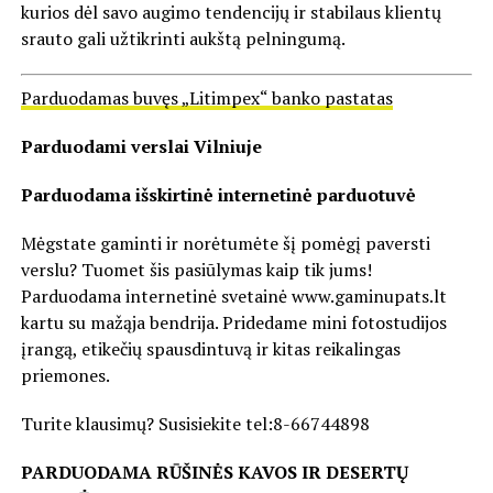
kurios dėl savo augimo tendencijų ir stabilaus klientų
srauto gali užtikrinti aukštą pelningumą.
Parduodamas buvęs „Litimpex“ banko pastatas
Parduodami verslai Vilniuje
Parduodama išskirtinė internetinė parduotuvė
Mėgstate gaminti ir norėtumėte šį pomėgį paversti
verslu? Tuomet šis pasiūlymas kaip tik jums!
Parduodama internetinė svetainė www.gaminupats.lt
kartu su mažąja bendrija. Pridedame mini fotostudijos
įrangą, etikečių spausdintuvą ir kitas reikalingas
priemones.
Turite klausimų? Susisiekite tel:8-66744898
PARDUODAMA RŪŠINĖS KAVOS IR DESERTŲ