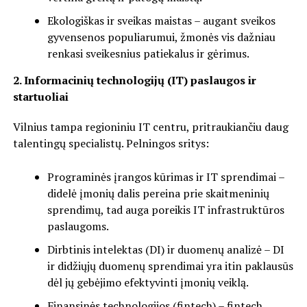
Ekologiškas ir sveikas maistas – augant sveikos
gyvensenos populiarumui, žmonės vis dažniau
renkasi sveikesnius patiekalus ir gėrimus.
2. Informacinių technologijų (IT) paslaugos ir
startuoliai
Vilnius tampa regioniniu IT centru, pritraukiančiu daug
talentingų specialistų. Pelningos sritys:
Programinės įrangos kūrimas ir IT sprendimai –
didelė įmonių dalis pereina prie skaitmeninių
sprendimų, tad auga poreikis IT infrastruktūros
paslaugoms.
Dirbtinis intelektas (DI) ir duomenų analizė – DI
ir didžiųjų duomenų sprendimai yra itin paklausūs
dėl jų gebėjimo efektyvinti įmonių veiklą.
Finansinės technologijos (fintech) – fintech