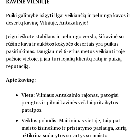
KAVINĖ VILNIUJE
Puiki galimybė įsigyti ilgai veikiančią ir pelningą kavos ir
desertų kavinę Vilniuje, Antakalnyje!
Jeigu ieškote stabilaus ir pelningo verslo, ši kavinė su
rūšine kava ir aukštos kokybės desertais yra puikus
pasirinkimas. Daugiau nei 6-erius metus veikianti toje
pačioje vietoje, ji jau turi lojalių klientų ratą ir puikią
reputaciją.
Apie kavinę:
Vieta: Vilniaus Antakalnio rajonas, patogiai
įrengtos ir pilnai kavinės veiklai pritaikytos
patalpos.
Veiklos pobūdis: Maitinimas vietoje, taip pat
maisto išsinešimo ir pristatymo paslauga, kurią
užtikrina sudarytos sutartys su maisto