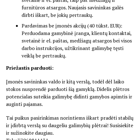
svetainė ir el. paštas, taip pat medžiagų ir
furnitūros atsargos. Naujasis savininkas galės
dirbti iškart, be jokių pertraukų.
Pardavimas be įmonės akcijų (40 tūkst. EUR):
Perduodama gamybinė įranga, klientų kontaktai,
svetainė ir el. paštas, medžiagų atsargos bei visos
darbo instrukcijos, užtikrinant galimybę tęsti
veiklą be pertraukų.
Priežastis parduoti:
Įmonės savininkas valdo ir kitą verslą, todėl dėl laiko
stokos nusprendė parduoti šią gamyklą. Didelis plėtros
potencialas suteikia galimybę didinti gamybos apimtis ir
auginti pajamas.
Tai puikus pasirinkimas norintiems iškart pradėti stabilų
ir įdirbtą verslą su daugeliu galimybių plėtrai! Susisiekite
ir sužinokite daugiau.