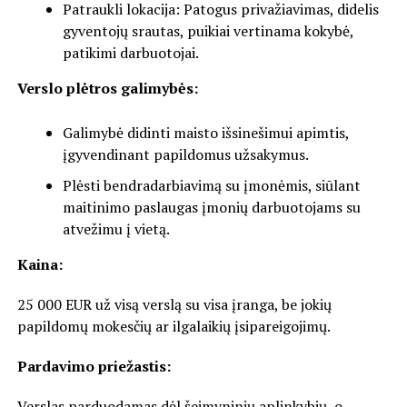
Patraukli lokacija: Patogus privažiavimas, didelis
gyventojų srautas, puikiai vertinama kokybė,
patikimi darbuotojai.
Verslo plėtros galimybės:
Galimybė didinti maisto išsinešimui apimtis,
įgyvendinant papildomus užsakymus.
Plėsti bendradarbiavimą su įmonėmis, siūlant
maitinimo paslaugas įmonių darbuotojams su
atvežimu į vietą.
Kaina:
25 000 EUR už visą verslą su visa įranga, be jokių
papildomų mokesčių ar ilgalaikių įsipareigojimų.
Pardavimo priežastis:
Verslas parduodamas dėl šeimyninių aplinkybių, o