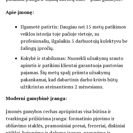
Apie įmonę:
Ilgametė patirtis: Daugiau nei 15 metų patikimos
veiklos istorija toje pačioje vietoje, su
profesionaliu, ilgalaikiu 5 darbuotojų kolektyvu be
žalingų įpročių.
Kokybė ir stabilumas: Nuosekli užsakymų srauto
apimtis ir patikimi klientai garantuoja pastovias
pajamas. Šių metų spalį priimta užsakymų
pakankamai, kad dabartinis darbo krūvis būtų
užtikrintas ateinantiems 2 mėnesiams.
Moderni gamybinė įranga:
Įmonės gamybos cechas aprūpintas visa būtina ir
tvarkingai prižiūrima įranga: formatinio pjovimo ir
obliavimo staklės, pramoniniai presai, frezeriai, diskiniai
pjūklai, beicavimo ir dažymo įranga, presavimo ir