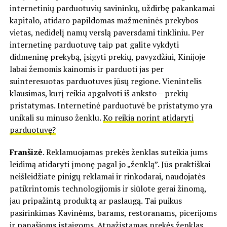
internetinių parduotuvių savininkų, uždirbę pakankamai
kapitalo, atidaro papildomas mažmeninės prekybos
vietas, nedidelį namų verslą paversdami tinkliniu. Per
internetinę parduotuvę taip pat galite vykdyti
didmeninę prekybą, įsigyti prekių, pavyzdžiui, Kinijoje
labai žemomis kainomis ir parduoti jas per
suinteresuotas parduotuves jūsų regione. Vienintelis
klausimas, kurį reikia apgalvoti iš anksto – prekių
pristatymas. Internetinė parduotuvė be pristatymo yra
unikali su minuso ženklu.
Ko reikia norint atidaryti
parduotuvę?
Franšizė
. Reklamuojamas prekės ženklas suteikia jums
leidimą atidaryti įmonę pagal jo „ženklą”. Jūs praktiškai
neišleidžiate pinigų reklamai ir rinkodarai, naudojatės
patikrintomis technologijomis ir siūlote gerai žinomą,
jau pripažintą produktą ar paslaugą. Tai puikus
pasirinkimas Kavinėms, barams, restoranams, picerijoms
ir panašioms įstaigoms. Atpažįstamas prekės ženklas