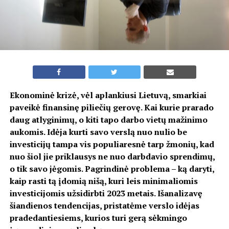
Ekonominė krizė, vėl aplankiusi Lietuvą, smarkiai
paveikė finansinę piliečių gerovę. Kai kurie prarado
daug atlyginimų, o kiti tapo darbo vietų mažinimo
aukomis. Idėja kurti savo verslą nuo nulio be
investicijų tampa vis populiaresnė tarp žmonių, kad
nuo šiol jie priklausys ne nuo darbdavio sprendimų,
o tik savo jėgomis. Pagrindinė problema – ką daryti,
kaip rasti tą įdomią nišą, kuri leis minimaliomis
investicijomis užsidirbti 2023 metais. Išanalizavę
šiandienos tendencijas, pristatėme verslo idėjas
pradedantiesiems, kurios turi gerą sėkmingo