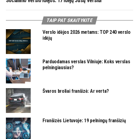
Socialinio verslo idėjos: 17 idėjų Jūsų verslui
TAIP PAT SKAITYKITE
Verslo idėjos 2026 metams: TOP 240 verslo
idėjų
Parduodamas verslas Vilniuje: Koks verslas
pelningiausias?
Švaros broliai franšizė: Ar verta?
Franšizės Lietuvoje: 19 pelningų franšizių