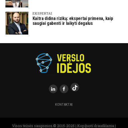
EKSPERTAI
Kaitra didina riziką: ekspertai primena, kaip
saugiai gabenti ir laikyti degalus
KONTAKTAI
Visos teisės saugomos.© 2015-2025 | Kopijuoti draudžiama |