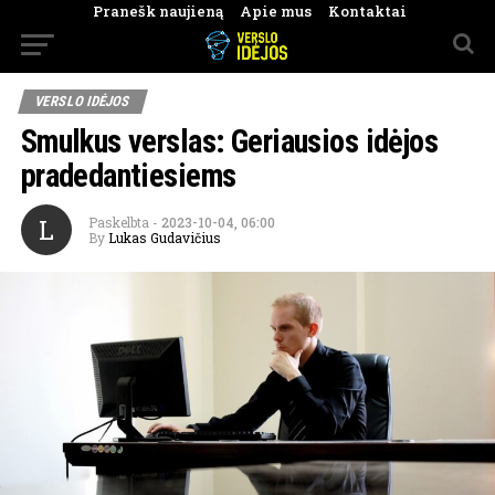
Pranešk naujieną
Apie mus
Kontaktai
VERSLO IDĖJOS
Smulkus verslas: Geriausios idėjos
pradedantiesiems
L
Paskelbta
-
2023-10-04, 06:00
By
Lukas Gudavičius