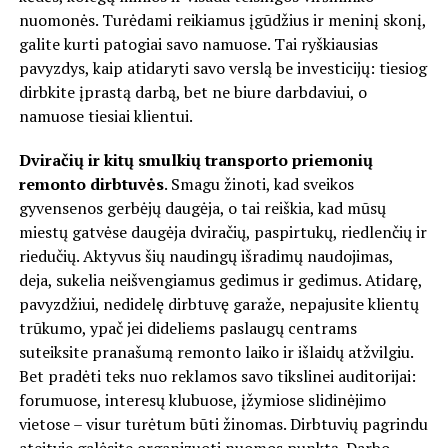
nuomonės. Turėdami reikiamus įgūdžius ir meninį skonį,
galite kurti patogiai savo namuose. Tai ryškiausias
pavyzdys, kaip atidaryti savo verslą be investicijų: tiesiog
dirbkite įprastą darbą, bet ne biure darbdaviui, o
namuose tiesiai klientui.
Dviračių ir kitų smulkių transporto priemonių
remonto dirbtuvės
. Smagu žinoti, kad sveikos
gyvensenos gerbėjų daugėja, o tai reiškia, kad mūsų
miestų gatvėse daugėja dviračių, paspirtukų, riedlenčių ir
riedučių. Aktyvus šių naudingų išradimų naudojimas,
deja, sukelia neišvengiamus gedimus ir gedimus. Atidarę,
pavyzdžiui, nedidelę dirbtuvę garaže, nepajusite klientų
trūkumo, ypač jei dideliems paslaugų centrams
suteiksite pranašumą remonto laiko ir išlaidų atžvilgiu.
Bet pradėti teks nuo reklamos savo tikslinei auditorijai:
forumuose, interesų klubuose, įžymiose slidinėjimo
vietose – visur turėtum būti žinomas. Dirbtuvių pagrindu