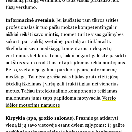
reikiamą įrangą vėsinimui, o tada viskas priklauso nuo
Jūsų verslumo.
Informacinė svetainė
. Jei jaučiatės tam tikros srities
profesionalas ir tuo pačiu mokate kompetentingai ir
aiškiai reikšti savo mintis, tuomet turite visas galimybes
sukurti patrauklią svetainę, portalą ar tinklaraštį.
Skelbdami savo medžiagą, komentarus ir ekspertų
vertinimus bet kuria tema, laikui bėgant galėsite pasiekti
aukštus srauto rodiklius ir tapti įdomūs reklamuotojams.
Be to, svetainėje galima parduoti įvairią informacinę
medžiagą. Tai nėra greičiausias būdas praturtėti; jūsų
išteklių iškėlimas į viršų gali trukti ilgiau nei vienerius
metus. Tačiau intelektualinio komponento teikiamas
malonumas jums taps papildoma motyvacija.
Verslo
idėjos moterims namuose
Kirpykla (spa, grožio salonas)
. Prasminga atidaryti
vieną iš jų savo vietovėje esant dviem sąlygoms: 1) galite