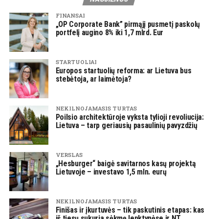
FINANSAI
„OP Corporate Bank” pirmąjį pusmetį paskolų
portfelį augino 8% iki 1,7 mlrd. Eur
STARTUOLIAI
Europos startuolių reforma: ar Lietuva bus
stebėtoja, ar laimėtoja?
NEKILNOJAMASIS TURTAS
Poilsio architektūroje vyksta tylioji revoliucija:
Lietuva – tarp geriausių pasaulinių pavyzdžių
VERSLAS
„Hesburger“ baigė savitarnos kasų projektą
Lietuvoje – investavo 1,5 mln. eurų
NEKILNOJAMASIS TURTAS
Finišas ir įkurtuvės – tik paskutinis etapas: kas
iš tiesų sukuria sėkmę lenktynėse ir NT