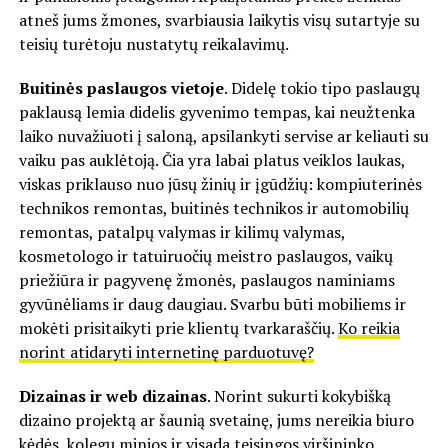
atneš jums žmones, svarbiausia laikytis visų sutartyje su
teisių turėtoju nustatytų reikalavimų.
Buitinės paslaugos vietoje
. Didelę tokio tipo paslaugų
paklausą lemia didelis gyvenimo tempas, kai neužtenka
laiko nuvažiuoti į saloną, apsilankyti servise ar keliauti su
vaiku pas auklėtoją. Čia yra labai platus veiklos laukas,
viskas priklauso nuo jūsų žinių ir įgūdžių: kompiuterinės
technikos remontas, buitinės technikos ir automobilių
remontas, patalpų valymas ir kilimų valymas,
kosmetologo ir tatuiruočių meistro paslaugos, vaikų
priežiūra ir pagyvenę žmonės, paslaugos naminiams
gyvūnėliams ir daug daugiau. Svarbu būti mobiliems ir
mokėti prisitaikyti prie klientų tvarkaraščių.
Ko reikia
norint atidaryti internetinę parduotuvę?
Dizainas ir web dizainas
. Norint sukurti kokybišką
dizaino projektą ar šaunią svetainę, jums nereikia biuro
kėdės, kolegų minios ir visada teisingos viršininko