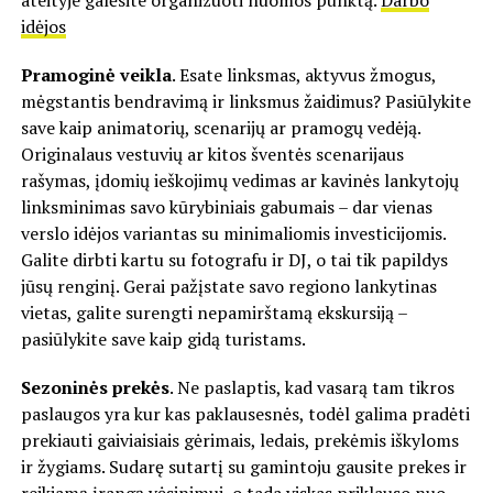
ateityje galėsite organizuoti nuomos punktą.
Darbo
idėjos
Pramoginė veikla
. Esate linksmas, aktyvus žmogus,
mėgstantis bendravimą ir linksmus žaidimus? Pasiūlykite
save kaip animatorių, scenarijų ar pramogų vedėją.
Originalaus vestuvių ar kitos šventės scenarijaus
rašymas, įdomių ieškojimų vedimas ar kavinės lankytojų
linksminimas savo kūrybiniais gabumais – dar vienas
verslo idėjos variantas su minimaliomis investicijomis.
Galite dirbti kartu su fotografu ir DJ, o tai tik papildys
jūsų renginį. Gerai pažįstate savo regiono lankytinas
vietas, galite surengti nepamirštamą ekskursiją –
pasiūlykite save kaip gidą turistams.
Sezoninės prekės
. Ne paslaptis, kad vasarą tam tikros
paslaugos yra kur kas paklausesnės, todėl galima pradėti
prekiauti gaiviaisiais gėrimais, ledais, prekėmis iškyloms
ir žygiams. Sudarę sutartį su gamintoju gausite prekes ir