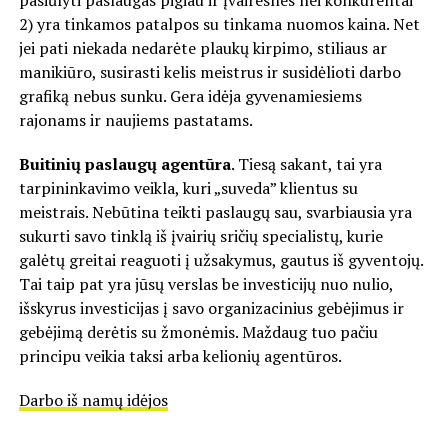
pasiūlyti paslaugas pigiau ir įvairesnes nei konkurentai
2) yra tinkamos patalpos su tinkama nuomos kaina. Net
jei pati niekada nedarėte plaukų kirpimo, stiliaus ar
manikiūro, susirasti kelis meistrus ir susidėlioti darbo
grafiką nebus sunku. Gera idėja gyvenamiesiems
rajonams ir naujiems pastatams.
Buitinių paslaugų agentūra
. Tiesą sakant, tai yra
tarpininkavimo veikla, kuri „suveda” klientus su
meistrais. Nebūtina teikti paslaugų sau, svarbiausia yra
sukurti savo tinklą iš įvairių sričių specialistų, kurie
galėtų greitai reaguoti į užsakymus, gautus iš gyventojų.
Tai taip pat yra jūsų verslas be investicijų nuo nulio,
išskyrus investicijas į savo organizacinius gebėjimus ir
gebėjimą derėtis su žmonėmis. Maždaug tuo pačiu
principu veikia taksi arba kelionių agentūros.
Darbo iš namų idėjos