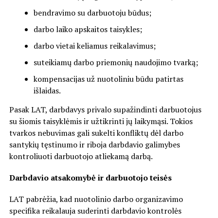
bendravimo su darbuotoju būdus;
darbo laiko apskaitos taisykles;
darbo vietai keliamus reikalavimus;
suteikiamų darbo priemonių naudojimo tvarką;
kompensacijas už nuotoliniu būdu patirtas
išlaidas.
Pasak LAT, darbdavys privalo supažindinti darbuotojus
su šiomis taisyklėmis ir užtikrinti jų laikymąsi. Tokios
tvarkos nebuvimas gali sukelti konfliktų dėl darbo
santykių tęstinumo ir riboja darbdavio galimybes
kontroliuoti darbuotojo atliekamą darbą.
Darbdavio atsakomybė ir darbuotojo teisės
LAT pabrėžia, kad nuotolinio darbo organizavimo
specifika reikalauja suderinti darbdavio kontrolės