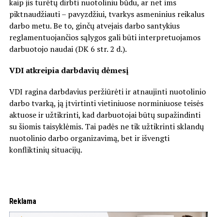
kaip jis turėtų dirbti nuotoliniu būdu, ar net ims
piktnaudžiauti – pavyzdžiui, tvarkys asmeninius reikalus
darbo metu. Be to, ginčų atvejais darbo santykius
reglamentuojančios sąlygos gali būti interpretuojamos
darbuotojo naudai (DK 6 str. 2 d.).
VDI atkreipia darbdavių dėmesį
VDI ragina darbdavius peržiūrėti ir atnaujinti nuotolinio
darbo tvarką, ją įtvirtinti vietiniuose norminiuose teisės
aktuose ir užtikrinti, kad darbuotojai būtų supažindinti
su šiomis taisyklėmis. Tai padės ne tik užtikrinti sklandų
nuotolinio darbo organizavimą, bet ir išvengti
konfliktinių situacijų.
Reklama