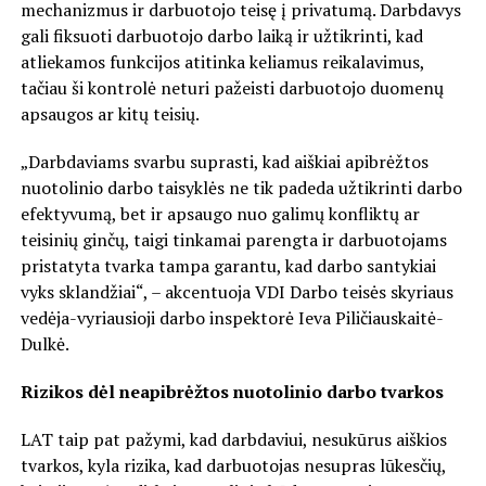
mechanizmus ir darbuotojo teisę į privatumą. Darbdavys
gali fiksuoti darbuotojo darbo laiką ir užtikrinti, kad
atliekamos funkcijos atitinka keliamus reikalavimus,
tačiau ši kontrolė neturi pažeisti darbuotojo duomenų
apsaugos ar kitų teisių.
„Darbdaviams svarbu suprasti, kad aiškiai apibrėžtos
nuotolinio darbo taisyklės ne tik padeda užtikrinti darbo
efektyvumą, bet ir apsaugo nuo galimų konfliktų ar
teisinių ginčų, taigi tinkamai parengta ir darbuotojams
pristatyta tvarka tampa garantu, kad darbo santykiai
vyks sklandžiai“, – akcentuoja VDI Darbo teisės skyriaus
vedėja-vyriausioji darbo inspektorė Ieva Piličiauskaitė-
Dulkė.
Rizikos dėl neapibrėžtos nuotolinio darbo tvarkos
LAT taip pat pažymi, kad darbdaviui, nesukūrus aiškios
tvarkos, kyla rizika, kad darbuotojas nesupras lūkesčių,