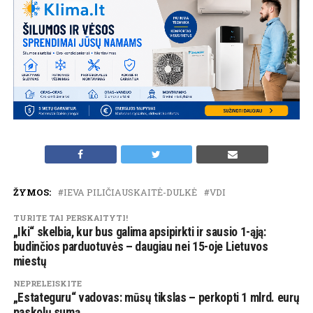
ŽYMOS:
IEVA PILIČIAUSKAITĖ-DULKĖ
VDI
TURITE TAI PERSKAITYTI!
„Iki“ skelbia, kur bus galima apsipirkti ir sausio 1-ąją:
budinčios parduotuvės – daugiau nei 15-oje Lietuvos
miestų
NEPRELEISKITE
„Estateguru“ vadovas: mūsų tikslas – perkopti 1 mlrd. eurų
paskolų sumą