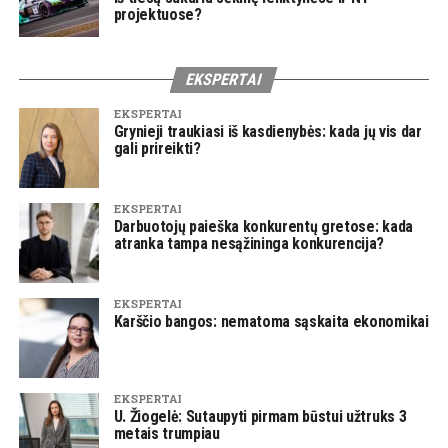
projektuose?
EKSPERTAI
EKSPERTAI
Grynieji traukiasi iš kasdienybės: kada jų vis dar
gali prireikti?
EKSPERTAI
Darbuotojų paieška konkurentų gretose: kada
atranka tampa nesąžininga konkurencija?
EKSPERTAI
Karščio bangos: nematoma sąskaita ekonomikai
EKSPERTAI
U. Žiogelė: Sutaupyti pirmam būstui užtruks 3
metais trumpiau