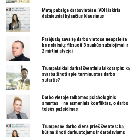
Metų pabaiga darbovietėse: VDI išskiria
dažniausiai kylančius klausimus
Praėjusią savaitę darbo vietose neapsieita
be nelaimių: fiksuoti 3 sunkūs sužalojimai ir
2 mirtini atvejai
Trumpalaikiai darbai šventiniu laikotarpiu: ką
svarbu žinoti apie terminuotas darbo
sutartis?
Darbo vietoje taikomas psichologinis
smurtas – ne asmeninis konfliktas, o darbo
teisės pažeidimas
Trumpesnė darbo diena prieš šventes: ką
būtina žinoti darbuotojams ir darbdaviams