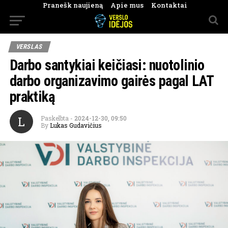
Pranešk naujieną
Apie mus
Kontaktai
VERSLAS
Darbo santykiai keičiasi: nuotolinio
darbo organizavimo gairės pagal LAT
praktiką
L
Paskelbta
-
2024-12-30, 09:50
By
Lukas Gudavičius