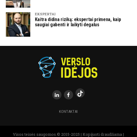
EKSPERTAI
Kaitra didina riziką: ekspertai primena, kaip
saugiai gabenti ir laikyti degalus
KONTAKTAI
Visos teisės saugomos.© 2015-2025 | Kopijuoti draudžiama |