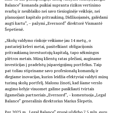
Balance“ komanda puikiai supranta rizikos vertinimo
svarbą ir nesiblaško nei savo tiesioginėje veikloje, nei
planuojant kapitalo pritraukimą. Didžiuojamės, galėdami
augti kartu“, – pažymi „Evernord“ direktorė Vismantė
Šepetienė.
„Skolų valdymo rinkoje veikiame jau 14 metų , o
pastarieji keleri metai, pasitelkiant obligacijomis
pritraukiamą investuotojų kapitalą, tapo sėkmingos
plėtros metais. Mūsų klientų ratas plečiasi, auginame
investicijas į pradelstų įsipareigojimų portfelius. Taip
pat toliau stipriname savo profesionalų komandą ir
diegiame inovacijas, kurios leidžia efektyviai valdyti mūsų
turimą skolų portfelį. Malonu žinoti, kad šiame verslo
augimo kelyje visuomet galime pasikliauti tvirtais
ilgamečiais partneriais „Evernord“, – komentuoja „Legal
Balance“ generalinis direktorius Marius Šlepetis.
Per 2023 m. „Legal Balance“ grupė uždirbo 7,5 mln. eurų