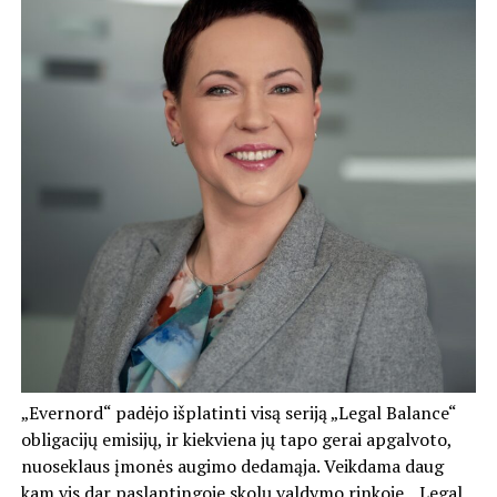
„Evernord“ padėjo išplatinti visą seriją „Legal Balance“
obligacijų emisijų, ir kiekviena jų tapo gerai apgalvoto,
nuoseklaus įmonės augimo dedamąja. Veikdama daug
kam vis dar paslaptingoje skolų valdymo rinkoje, „Legal