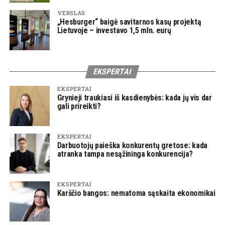
VERSLAS
„Hesburger“ baigė savitarnos kasų projektą
Lietuvoje – investavo 1,5 mln. eurų
EKSPERTAI
EKSPERTAI
Grynieji traukiasi iš kasdienybės: kada jų vis dar
gali prireikti?
EKSPERTAI
Darbuotojų paieška konkurentų gretose: kada
atranka tampa nesąžininga konkurencija?
EKSPERTAI
Karščio bangos: nematoma sąskaita ekonomikai