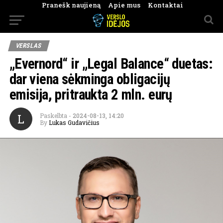
Pranešk naujieną
Apie mus
Kontaktai
VERSLAS
„Evernord“ ir „Legal Balance“ duetas:
dar viena sėkminga obligacijų
emisija, pritraukta 2 mln. eurų
L
Paskelbta
-
2024-08-13, 14:20
By
Lukas Gudavičius