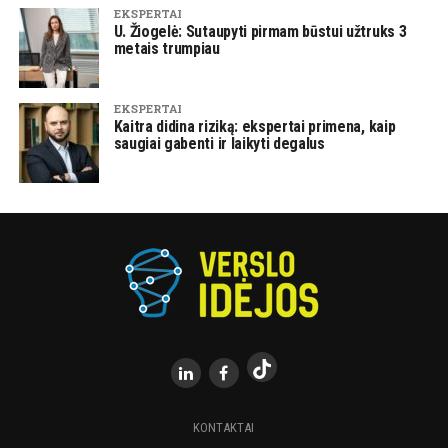
EKSPERTAI
U. Žiogelė: Sutaupyti pirmam būstui užtruks 3
metais trumpiau
EKSPERTAI
Kaitra didina riziką: ekspertai primena, kaip
saugiai gabenti ir laikyti degalus
KONTAKTAI