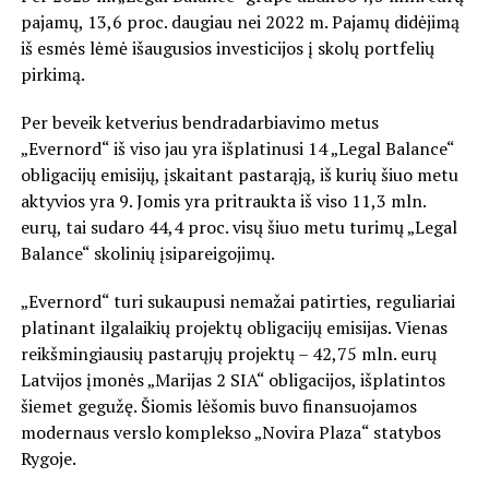
pajamų, 13,6 proc. daugiau nei 2022 m. Pajamų didėjimą
iš esmės lėmė išaugusios investicijos į skolų portfelių
pirkimą.
Per beveik ketverius bendradarbiavimo metus
„Evernord“ iš viso jau yra išplatinusi 14 „Legal Balance“
obligacijų emisijų, įskaitant pastarąją, iš kurių šiuo metu
aktyvios yra 9. Jomis yra pritraukta iš viso 11,3 mln.
eurų, tai sudaro 44,4 proc. visų šiuo metu turimų „Legal
Balance“ skolinių įsipareigojimų.
„Evernord“ turi sukaupusi nemažai patirties, reguliariai
platinant ilgalaikių projektų obligacijų emisijas. Vienas
reikšmingiausių pastarųjų projektų – 42,75 mln. eurų
Latvijos įmonės „Marijas 2 SIA“ obligacijos, išplatintos
šiemet gegužę. Šiomis lėšomis buvo finansuojamos
modernaus verslo komplekso „Novira Plaza“ statybos
Rygoje.