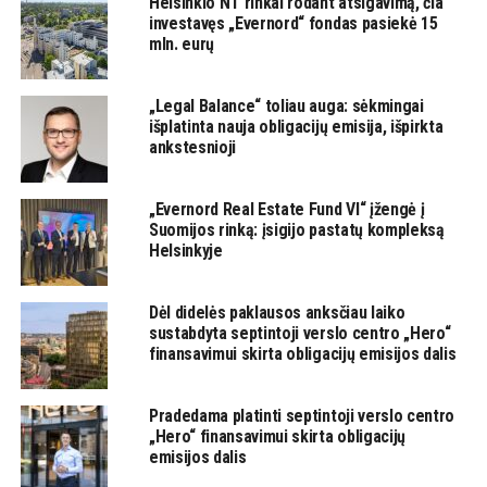
Helsinkio NT rinkai rodant atsigavimą, čia
investavęs „Evernord“ fondas pasiekė 15
mln. eurų
„Legal Balance“ toliau auga: sėkmingai
išplatinta nauja obligacijų emisija, išpirkta
ankstesnioji
„Evernord Real Estate Fund VI“ įžengė į
Suomijos rinką: įsigijo pastatų kompleksą
Helsinkyje
Dėl didelės paklausos anksčiau laiko
sustabdyta septintoji verslo centro „Hero“
finansavimui skirta obligacijų emisijos dalis
Pradedama platinti septintoji verslo centro
„Hero“ finansavimui skirta obligacijų
emisijos dalis