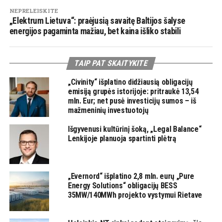
NEPRELEISKITE
„Elektrum Lietuva“: praėjusią savaitę Baltijos šalyse
energijos pagaminta mažiau, bet kaina išliko stabili
TAIP PAT SKAITYKITE
„Civinity“ išplatino didžiausią obligacijų
emisiją grupės istorijoje: pritraukė 13,54
mln. Eur; net pusė investicijų sumos – iš
mažmeninių investuotojų
Išgyvenusi kultūrinį šoką, „Legal Balance“
Lenkijoje planuoja spartinti plėtrą
„Evernord“ išplatino 2,8 mln. eurų „Pure
Energy Solutions“ obligacijų BESS
35MW/140MWh projekto vystymui Rietave