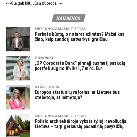
-->Čia gali būti Jūsų nuoroda <--
NAUJIENOS
NEKILNOJAMASIS TURTAS
Perkate būstą, o notaras užimtas? Mažai kas
žino, kaip sandorį sutvarkyti greičiau
FINANSAI
„OP Corporate Bank” pirmąjį pusmetį paskolų
portfelį augino 8% iki 1,7 mlrd. Eur
STARTUOLIAI
Europos startuolių reforma: ar Lietuva bus
stebėtoja, ar laimėtoja?
NEKILNOJAMASIS TURTAS
Poilsio architektūroje vyksta tylioji revoliucija:
Lietuva – tarp geriausių pasaulinių pavyzdžių