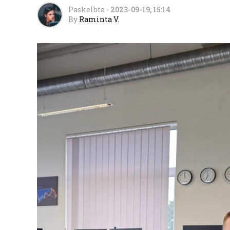
Paskelbta
-
2023-09-19, 15:14
By
Raminta V.