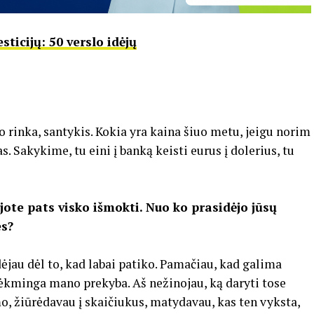
sticijų: 50 verslo idėjų
ro rinka, santykis. Kokia yra kaina šiuo metu, jeigu norim
s. Sakykime, tu eini į banką keisti eurus į dolerius, tu
ote pats visko išmokti. Nuo ko prasidėjo jūsų
es?
ėjau dėl to, kad labai patiko. Pamačiau, kad galima
esėkminga mano prekyba. Aš nežinojau, ką daryti tose
mo, žiūrėdavau į skaičiukus, matydavau, kas ten vyksta,