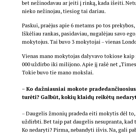
bet nežinodavau ar įeiti į rinką, kada išeiti. Ne
nieko nežinojau, tiesiog tai dariau.
Paskui, praėjus apie 6 metams po tos prekybos,
Iškėliau rankas, pasidaviau, nugalėjau savo ego,
mokytojus. Tai buvo 3 mokytojai – vienas Londo
Vienas mano mokytojas dalyvavo tokiose kaip ir
000 uždirbo iki milijono. Apie jį rašė net „Times“
Tokie buvo tie mano mokslai.
– Ko dažniausiai mokote pradedančiuosius?
turėti? Galbūt, kokių klaidų reikėtų nedaryt
– Daugelis žmonių pradeda eiti mokytis dėl to, 
uždirbti. Bet taip pat daugelis nesupranta, kad t
Ko nedaryti? Pirma, nebandyti išvis. Na, gali pab