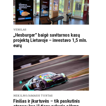
VERSLAS
„Hesburger“ baigė savitarnos kasų
projektą Lietuvoje – investavo 1,5 mln.
eurų
NEKILNOJAMASIS TURTAS
Finišas ir įkurtuvės – tik paskutinis