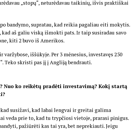
turėdavau „stopų“, neturėdavau taikinių, išvis praktiškai
 po bandymo, supratau, kad reikia pagaliau eiti mokytis.
 kad aš galiu viską išmokti pats. Ir taip susiradau savo
ne, kiti 2 buvo iš Amerikos.
 varžybose, iššūkyje. Per 3 mėnesius, investavęs 250
. Teko skristi pas jį į Angliją bendrauti.
 Nuo ko reikėtų pradėti investavimą? Kokį startą
i?
kad susižavi, kad labai lengvai ir greitai galima
ai veda prie to, kad tu trypčiosi vietoje, prarasi pinigus.
andyti, pažiūrėti kas tai yra, bet neprekiauti. Jeigu