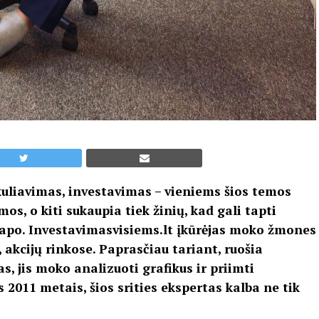
ekuliavimas, investavimas – vieniems šios temos
s, o kiti sukaupia tiek žinių, kad gali tapti
tapo. Investavimasvisiems.lt įkūrėjas moko žmones
, akcijų rinkose. Paprasčiau tariant, ruošia
, jis moko analizuoti grafikus ir priimti
 2011 metais, šios srities ekspertas kalba ne tik