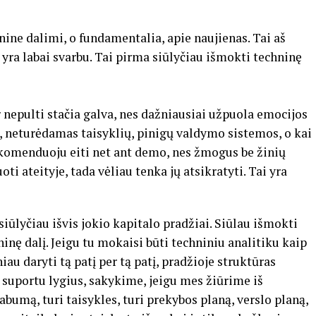
nine dalimi, o fundamentalia, apie naujienas. Tai aš
 yra labai svarbu. Tai pirma siūlyčiau išmokti techninę
 nepulti stačia galva, nes dažniausiai užpuola emocijos
, neturėdamas taisyklių, pinigų valdymo sistemos, o kai
ekomenduoju eiti net ant demo, nes žmogus be žinių
ti ateityje, tada vėliau tenka jų atsikratyti. Tai yra
siūlyčiau išvis jokio kapitalo pradžiai. Siūlau išmokti
inę dalį. Jeigu tu mokaisi būti techniniu analitiku kaip
au daryti tą patį per tą patį, pradžioje struktūras
 suportu lygius, sakykime, jeigu mes žiūrime iš
tabumą, turi taisykles, turi prekybos planą, verslo planą,