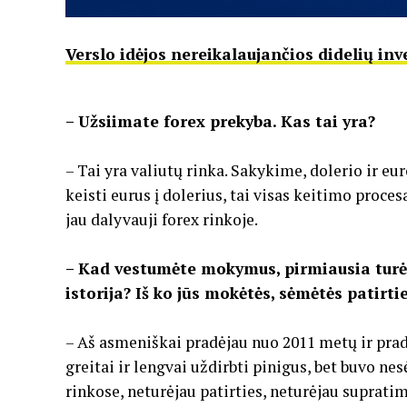
Verslo idėjos nereikalaujančios didelių inve
– Užsiimate forex prekyba. Kas tai yra?
– Tai yra valiutų rinka. Sakykime, dolerio ir eu
keisti eurus į dolerius, tai visas keitimo procesa
jau dalyvauji forex rinkoje.
– Kad vestumėte mokymus, pirmiausia turėj
istorija? Iš ko jūs mokėtės, sėmėtės patirti
– Aš asmeniškai pradėjau nuo 2011 metų ir prad
greitai ir lengvai uždirbti pinigus, bet buvo n
rinkose, neturėjau patirties, neturėjau suprati