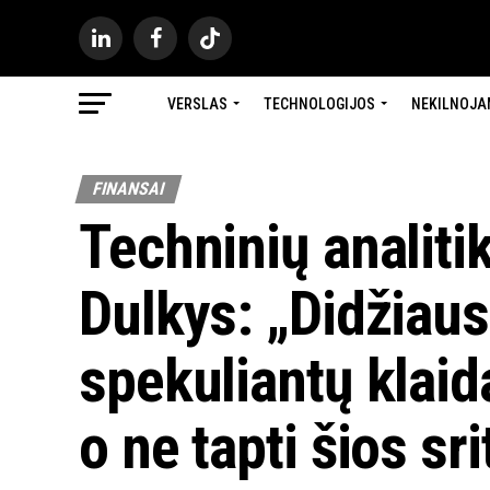
VERSLAS
TECHNOLOGIJOS
NEKILNOJA
FINANSAI
Techninių analit
Dulkys: „Didžiaus
spekuliantų klaida
o ne tapti šios sr