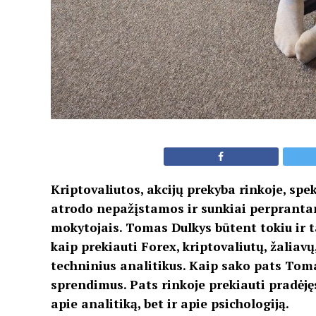
Kriptovaliutos, akcijų prekyba rinkoje, sp
atrodo nepažįstamos ir sunkiai perprantamo
mokytojais. Tomas Dulkys būtent tokiu ir 
kaip prekiauti Forex, kriptovaliutų, žaliavų
techninius analitikus. Kaip sako pats Tomas
sprendimus. Pats rinkoje prekiauti pradėjęs
apie analitiką, bet ir apie psichologiją.