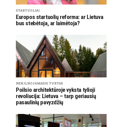
STARTUOLIAI
Europos startuolių reforma: ar Lietuva
bus stebėtoja, ar laimėtoja?
NEKILNOJAMASIS TURTAS
Poilsio architektūroje vyksta tylioji
revoliucija: Lietuva – tarp geriausių
pasaulinių pavyzdžių