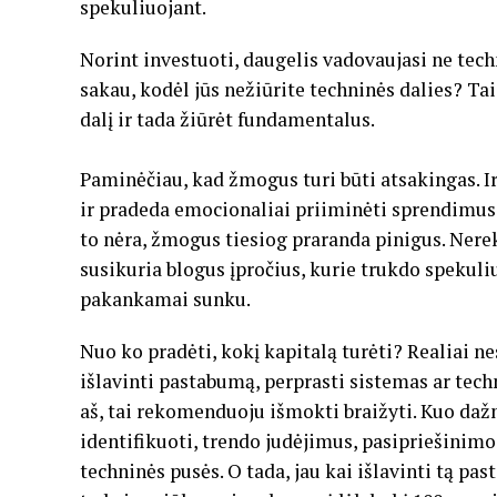
spekuliuojant.
Norint investuoti, daugelis vadovaujasi ne tech
sakau, kodėl jūs nežiūrite techninės dalies? Tai
dalį ir tada žiūrėt fundamentalus.
Paminėčiau, kad žmogus turi būti atsakingas. Ir
ir pradeda emocionaliai priiminėti sprendimus
to nėra, žmogus tiesiog praranda pinigus. Ner
susikuria blogus įpročius, kurie trukdo spekuliuo
pakankamai sunku.
Nuo ko pradėti, kokį kapitalą turėti? Realiai ne
išlavinti pastabumą, perprasti sistemas ar techn
aš, tai rekomenduoju išmokti braižyti. Kuo dažni
identifikuoti, trendo judėjimus, pasipriešinimo
techninės pusės. O tada, jau kai išlavinti tą pas