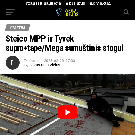
Pranešk naujieną
Apie mus
Kontaktai
STATYBA
Steico MPP ir Tyvek
supro+tape/Mega sumuštinis stogui
L
Paskelbta
-
2025-02-09, 17:33
By
Lukas Gudavičius