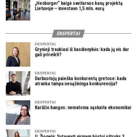
„Hesburger“ baigė savitarnos kasų projektą
Lietuvoje – investavo 1,5 mln. eurų
EKSPERTAI
EKSPERTAI
Grynieji traukiasi iš kasdienybės: kada jų vis dar
gali prireikti?
EKSPERTAI
Darbuotojų paieška konkurentų gretose: kada
atranka tampa nesąžininga konkurencija?
EKSPERTAI
Karščio bangos: nematoma sąskaita ekonomikai
EKSPERTAI
U. Žiogelė: Sutaupyti pirmam būstui užtruks 3