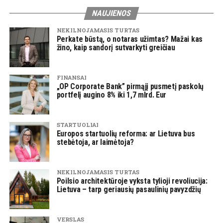
NAUJIENOS
NEKILNOJAMASIS TURTAS
Perkate būstą, o notaras užimtas? Mažai kas
žino, kaip sandorį sutvarkyti greičiau
FINANSAI
„OP Corporate Bank” pirmąjį pusmetį paskolų
portfelį augino 8% iki 1,7 mlrd. Eur
STARTUOLIAI
Europos startuolių reforma: ar Lietuva bus
stebėtoja, ar laimėtoja?
NEKILNOJAMASIS TURTAS
Poilsio architektūroje vyksta tylioji revoliucija:
Lietuva – tarp geriausių pasaulinių pavyzdžių
VERSLAS