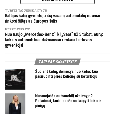
TURITE TAI PERSKAITYTI!
Baltijos šalių gyventojai šią vasarą automobilių nuomai
rinkosi šiltąsias Europos šalis
NEPRELEISKITE
Nuo naujo „Mercedes-Benz“ iki „Seat“ už 5 tūkst. eurų:
kokius automobilius dažniausiai renkasi Lietuvos
gyventojai
TAIP PAT SKAITYKITE
Šuo ant kelių, dėmesys nuo kelio: kuo
pasirūpinti prieš kelionę su keturkoju
Nuomojatės automobilį užsienyje?
Patarimai, kurie padės sutaupyti laiko ir
pinigų