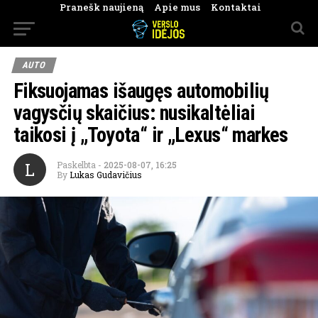
Pranešk naujieną
Apie mus
Kontaktai
AUTO
Fiksuojamas išaugęs automobilių
vagysčių skaičius: nusikaltėliai
taikosi į „Toyota“ ir „Lexus“ markes
L
Paskelbta
-
2025-08-07, 16:25
By
Lukas Gudavičius