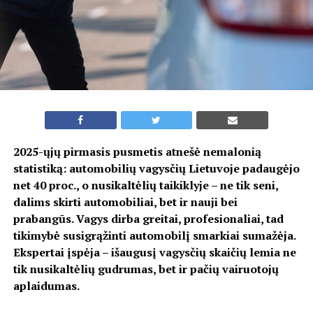
2025-ųjų pirmasis pusmetis atnešė nemalonią
statistiką: automobilių vagysčių Lietuvoje padaugėjo
net 40 proc., o nusikaltėlių taikiklyje – ne tik seni,
dalims skirti automobiliai, bet ir nauji bei
prabangūs. Vagys dirba greitai, profesionaliai, tad
tikimybė susigrąžinti automobilį smarkiai sumažėja.
Ekspertai įspėja – išaugusį vagysčių skaičių lemia ne
tik nusikaltėlių gudrumas, bet ir pačių vairuotojų
aplaidumas.