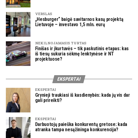
VERSLAS
„Hesburger“ baigė savitarnos kasų projektą
Lietuvoje – investavo 1,5 mln. eurų
NEKILNOJAMASIS TURTAS
Finišas ir įkurtuvės – tik paskutinis etapas: kas
iš tiesų sukuria sėkmę lenktynėse ir NT
projektuose?
EKSPERTAI
EKSPERTAI
Grynieji traukiasi iš kasdienybės: kada jų vis dar
gali prireikti?
EKSPERTAI
Darbuotojų paieška konkurentų gretose: kada
atranka tampa nesąžininga konkurencija?