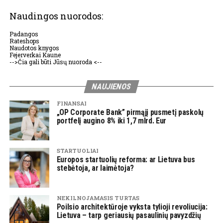
Naudingos nuorodos:
Padangos
Rateshops
Naudotos knygos
Fejerverkai Kaune
-->Čia gali būti Jūsų nuoroda <--
NAUJIENOS
FINANSAI
„OP Corporate Bank” pirmąjį pusmetį paskolų
portfelį augino 8% iki 1,7 mlrd. Eur
STARTUOLIAI
Europos startuolių reforma: ar Lietuva bus
stebėtoja, ar laimėtoja?
NEKILNOJAMASIS TURTAS
Poilsio architektūroje vyksta tylioji revoliucija:
Lietuva – tarp geriausių pasaulinių pavyzdžių