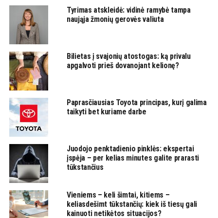
Tyrimas atskleidė: vidinė ramybė tampa
naująja žmonių gerovės valiuta
Bilietas į svajonių atostogas: ką privalu
apgalvoti prieš dovanojant kelionę?
Paprasčiausias Toyota principas, kurį galima
taikyti bet kuriame darbe
Juodojo penktadienio pinklės: ekspertai
įspėja – per kelias minutes galite prarasti
tūkstančius
Vieniems – keli šimtai, kitiems –
keliasdešimt tūkstančių: kiek iš tiesų gali
kainuoti netikėtos situacijos?