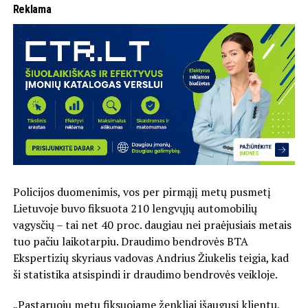
Reklama
Policijos duomenimis, vos per pirmąjį metų pusmetį
Lietuvoje buvo fiksuota 210 lengvųjų automobilių
vagysčių – tai net 40 proc. daugiau nei praėjusiais metais
tuo pačiu laikotarpiu. Draudimo bendrovės BTA
Ekspertizių skyriaus vadovas Andrius Žiukelis teigia, kad
ši statistika atsispindi ir draudimo bendrovės veikloje.
„Pastaruoju metu fiksuojame ženkliai išaugusį klientų,