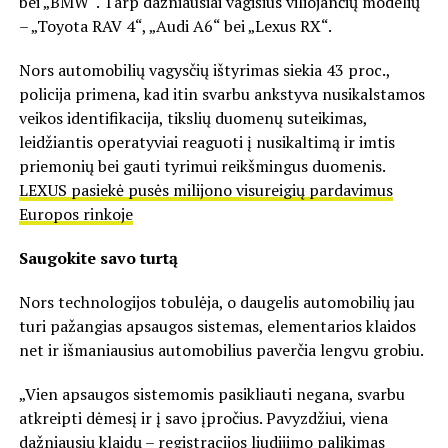
bei „BMW“. Tarp dažniausiai vagišius viliojančių modelių
– „Toyota RAV 4“, „Audi A6“ bei „Lexus RX“.
Nors automobilių vagysčių ištyrimas siekia 43 proc.,
policija primena, kad itin svarbu ankstyva nusikalstamos
veikos identifikacija, tikslių duomenų suteikimas,
leidžiantis operatyviai reaguoti į nusikaltimą ir imtis
priemonių bei gauti tyrimui reikšmingus duomenis.
LEXUS pasiekė pusės milijono visureigių pardavimus
Europos rinkoje
Saugokite savo turtą
Nors technologijos tobulėja, o daugelis automobilių jau
turi pažangias apsaugos sistemas, elementarios klaidos
net ir išmaniausius automobilius paverčia lengvu grobiu.
„Vien apsaugos sistemomis pasikliauti negana, svarbu
atkreipti dėmesį ir į savo įpročius. Pavyzdžiui, viena
dažniausių klaidų – registracijos liudijimo palikimas