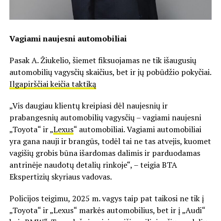
Vagiami naujesni automobiliai
Pasak A. Žiukelio, šiemet fiksuojamas ne tik išaugusių
automobilių vagysčių skaičius, bet ir jų pobūdžio pokyčiai.
Ilgapirščiai keičia taktiką
„Vis daugiau klientų kreipiasi dėl naujesnių ir
prabangesnių automobilių vagysčių – vagiami naujesni
„Toyota“ ir „
Lexus
“ automobiliai. Vagiami automobiliai
yra gana nauji ir brangūs, todėl tai ne tas atvejis, kuomet
vagišių grobis būna išardomas dalimis ir parduodamas
antrinėje naudotų detalių rinkoje“, – teigia BTA
Ekspertizių skyriaus vadovas.
Policijos teigimu, 2025 m. vagys taip pat taikosi ne tik į
„Toyota“ ir „Lexus“ markės automobilius, bet ir į „Audi“