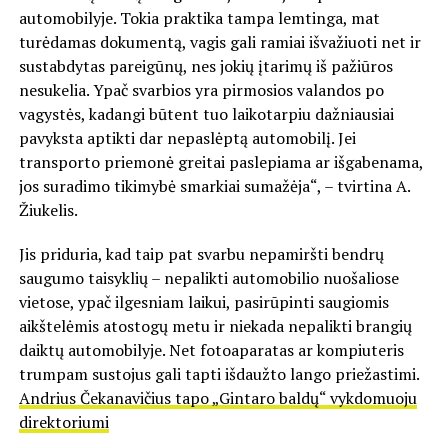
automobilyje. Tokia praktika tampa lemtinga, mat
turėdamas dokumentą, vagis gali ramiai išvažiuoti net ir
sustabdytas pareigūnų, nes jokių įtarimų iš pažiūros
nesukelia. Ypač svarbios yra pirmosios valandos po
vagystės, kadangi būtent tuo laikotarpiu dažniausiai
pavyksta aptikti dar nepaslėptą automobilį. Jei
transporto priemonė greitai paslepiama ar išgabenama,
jos suradimo tikimybė smarkiai sumažėja“, – tvirtina A.
Žiukelis.
Jis priduria, kad taip pat svarbu nepamiršti bendrų
saugumo taisyklių – nepalikti automobilio nuošaliose
vietose, ypač ilgesniam laikui, pasirūpinti saugiomis
aikštelėmis atostogų metu ir niekada nepalikti brangių
daiktų automobilyje. Net fotoaparatas ar kompiuteris
trumpam sustojus gali tapti išdaužto lango priežastimi.
Andrius Čekanavičius tapo „Gintaro baldų“ vykdomuoju
direktoriumi