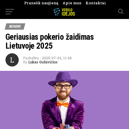
Pranešk naujieną
Apie mus
Kontaktai
BENDRI
Geriausias pokerio žaidimas
Lietuvoje 2025
L
Paskelbta
-
2025-07-03, 11:48
By
Lukas Gudavičius