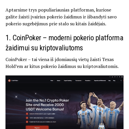
Aptarsime trys populiariausias platformas, kuriose
galite žaisti įvairius pokerio žaidimus ir išbandyti savo
pokerio sugebėjimus prie stalo su kitais žaidėjais.
1. CoinPoker – moderni pokerio platforma
žaidimui su kriptovaliutoms
CoinPoker – tai viena iš įdomiausių vietų žaisti Texas
Hold’em ar kitus pokerio žaidimus su kriptovaliutomis.