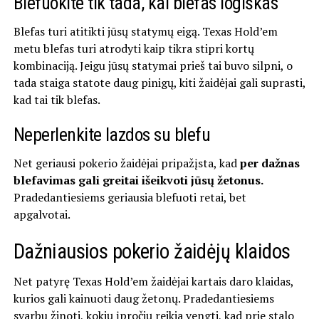
Blefuokite tik tada, kai blefas logiškas
Blefas turi atitikti jūsų statymų eigą. Texas Hold’em
metu blefas turi atrodyti kaip tikra stipri kortų
kombinaciją. Jeigu jūsų statymai prieš tai buvo silpni, o
tada staiga statote daug pinigų, kiti žaidėjai gali suprasti,
kad tai tik blefas.
Neperlenkite lazdos su blefu
Net geriausi pokerio žaidėjai pripažįsta, kad
per dažnas
blefavimas gali greitai išeikvoti jūsų žetonus.
Pradedantiesiems geriausia blefuoti retai, bet
apgalvotai.
Dažniausios pokerio žaidėjų klaidos
Net patyrę Texas Hold’em žaidėjai kartais daro klaidas,
kurios gali kainuoti daug žetonų. Pradedantiesiems
svarbu žinoti, kokių įpročių reikia vengti, kad prie stalo