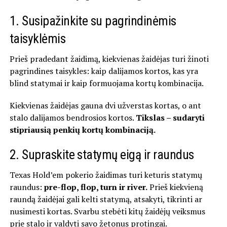
1. Susipažinkite su pagrindinėmis
taisyklėmis
Prieš pradedant žaidimą, kiekvienas žaidėjas turi žinoti
pagrindines taisykles: kaip dalijamos kortos, kas yra
blind statymai ir kaip formuojama kortų kombinacija.
Kiekvienas žaidėjas gauna dvi užverstas kortas, o ant
stalo dalijamos bendrosios kortos.
Tikslas – sudaryti
stipriausią penkių kortų kombinaciją.
2. Supraskite statymų eigą ir raundus
Texas Hold’em pokerio žaidimas turi keturis statymų
raundus:
pre-flop, flop, turn ir river.
Prieš kiekvieną
raundą žaidėjai gali kelti statymą, atsakyti, tikrinti ar
nusimesti kortas. Svarbu stebėti kitų žaidėjų veiksmus
prie stalo ir valdyti savo žetonus protingai.