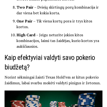
Two Pair
– Dviejų skirtingų porų kombinacija ir
dar viena bet kokia korta.
One Pair
– Tik viena kortų pora ir trys kitos
kortos.
High Card
– Jeigu neturite jokios kitos
kombinacijos, laimi tas žaidėjas, kurio kortos yra
aukščiausios.
Kaip efektyviai valdyti savo pokerio
biudžetą?
Norint sėkmingai žaisti Texas Hold’em ar kitus pokerio
žaidimus, labai svarbu mokėti valdyti pinigus ir žetonus.