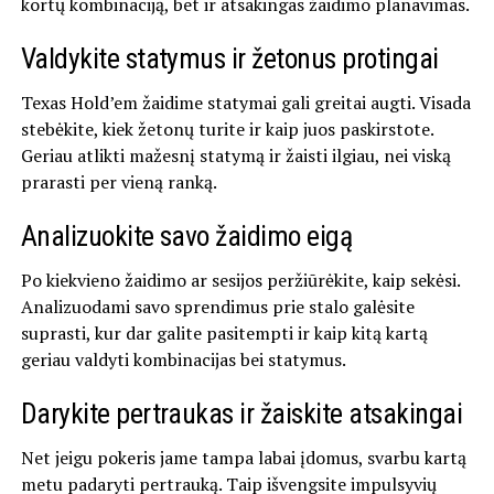
kortų kombinaciją, bet ir atsakingas žaidimo planavimas.
Valdykite statymus ir žetonus protingai
Texas Hold’em žaidime statymai gali greitai augti. Visada
stebėkite, kiek žetonų turite ir kaip juos paskirstote.
Geriau atlikti mažesnį statymą ir žaisti ilgiau, nei viską
prarasti per vieną ranką.
Analizuokite savo žaidimo eigą
Po kiekvieno žaidimo ar sesijos peržiūrėkite, kaip sekėsi.
Analizuodami savo sprendimus prie stalo galėsite
suprasti, kur dar galite pasitempti ir kaip kitą kartą
geriau valdyti kombinacijas bei statymus.
Darykite pertraukas ir žaiskite atsakingai
Net jeigu pokeris jame tampa labai įdomus, svarbu kartą
metu padaryti pertrauką. Taip išvengsite impulsyvių