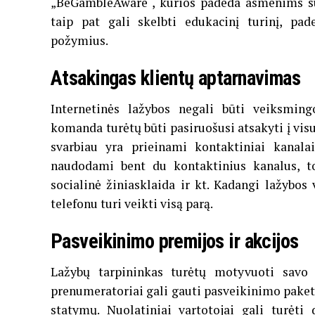
„BeGambleAware“, kurios padeda asmenims susi
taip pat gali skelbti edukacinį turinį, pa
požymius.
Atsakingas klientų aptarnavimas
Internetinės lažybos negali būti veiksming
komanda turėtų būti pasiruošusi atsakyti į visu
svarbiau yra prieinami kontaktiniai kanalai.
naudodami bent du kontaktinius kanalus, toki
socialinė žiniasklaida ir kt. Kadangi lažybos
telefonu turi veikti visą parą.
Pasveikinimo premijos ir akcijos
Lažybų tarpininkas turėtų motyvuoti savo 
prenumeratoriai gali gauti pasveikinimo pake
statymų. Nuolatiniai vartotojai gali turėti