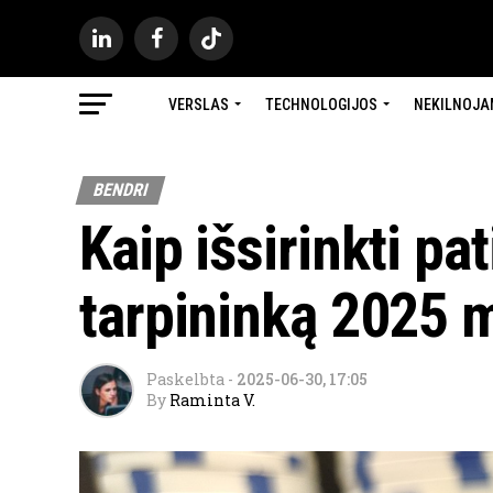
VERSLAS
TECHNOLOGIJOS
NEKILNOJA
BENDRI
Kaip išsirinkti pa
tarpininką 2025 
Paskelbta
-
2025-06-30, 17:05
By
Raminta V.