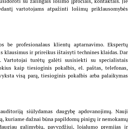
doroti su žalingais lošimo įpročiais, kontaktais. Jie
dedantį vartotojams atpažinti lošimų priklausomybės
os be profesionalaus klientų aptarnavimo. Ekspertų
s klausimus ir prireikus ištaisyti technines klaidas. Dar
 Vartotojai turėtų galėti susisiekti su specialistais
us kaip tiesioginis pokalbis, el. paštas, telefonas,
 vyksta visą parą, tiesioginis pokalbis arba palaikymas
auditoriją siūlydamas daugybę apdovanojimų. Nauji
tą, kuriame dažnai būna papildomų pinigų ir nemokamų
 daugiau galimybių, pavyzdžiui, lojalumo premijas ir