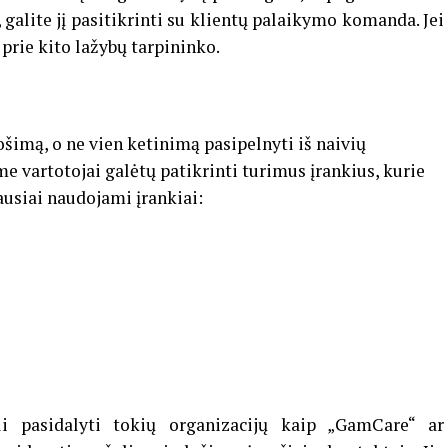
 galite jį pasitikrinti su klientų palaikymo komanda. Jei
 prie kito lažybų tarpininko.
šimą, o ne vien ketinimą pasipelnyti iš naivių
ame vartotojai galėtų patikrinti turimus įrankius, kurie
ausiai naudojami įrankiai:
li pasidalyti tokių organizacijų kaip „GamCare“ ar