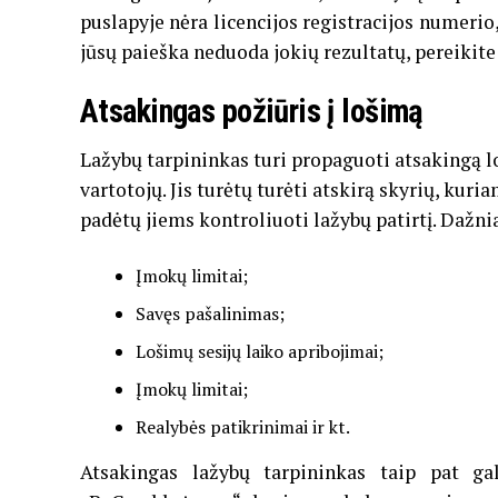
puslapyje nėra licencijos registracijos numerio,
jūsų paieška neduoda jokių rezultatų, pereikite
Atsakingas požiūris į lošimą
Lažybų tarpininkas turi propaguoti atsakingą lo
vartotojų. Jis turėtų turėti atskirą skyrių, kuri
padėtų jiems kontroliuoti lažybų patirtį. Dažni
Įmokų limitai;
Savęs pašalinimas;
Lošimų sesijų laiko apribojimai;
Įmokų limitai;
Realybės patikrinimai ir kt.
Atsakingas lažybų tarpininkas taip pat ga