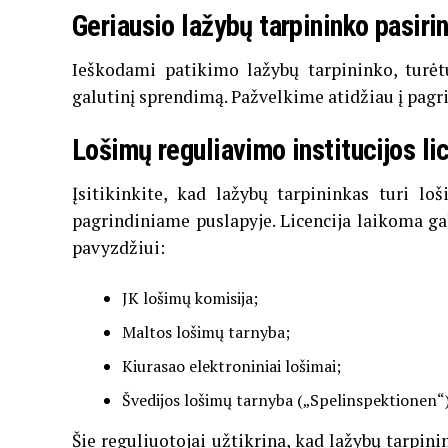
Geriausio lažybų tarpininko pasirin
Ieškodami patikimo lažybų tarpininko, turėt
galutinį sprendimą. Pažvelkime atidžiau į pagri
Lošimų reguliavimo institucijos li
Įsitikinkite, kad lažybų tarpininkas turi lo
pagrindiniame puslapyje. Licencija laikoma gal
pavyzdžiui:
JK lošimų komisija;
Maltos lošimų tarnyba;
Kiurasao elektroniniai lošimai;
Švedijos lošimų tarnyba („Spelinspektionen“) 
Šie reguliuotojai užtikrina, kad lažybų tarpin