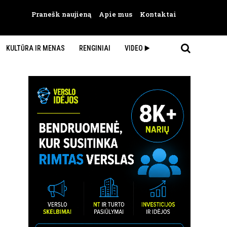
Pranešk naujieną
Apie mus
Kontaktai
KULTŪRA IR MENAS
RENGINIAI
VIDEO ▶️