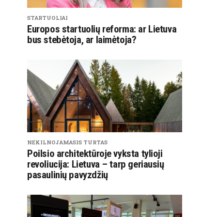
STARTUOLIAI
Europos startuolių reforma: ar Lietuva
bus stebėtoja, ar laimėtoja?
NEKILNOJAMASIS TURTAS
Poilsio architektūroje vyksta tylioji
revoliucija: Lietuva – tarp geriausių
pasaulinių pavyzdžių