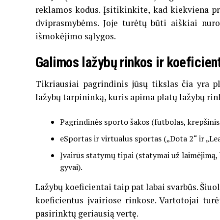
reklamos kodus. Įsitikinkite, kad kiekviena pr
dviprasmybėms. Joje turėtų būti aiškiai nur
išmokėjimo sąlygos.
Galimos lažybų rinkos ir koeficien
Tikriausiai pagrindinis jūsų tikslas čia yra p
lažybų tarpininką, kuris apima platų lažybų rin
Pagrindinės sporto šakos (futbolas, krepšinis, 
eSportas ir virtualus sportas („Dota 2“ ir „L
Įvairūs statymų tipai (statymai už laimėjimą,
gyvai).
Lažybų koeficientai taip pat labai svarbūs. Šiu
koeficientus įvairiose rinkose. Vartotojai tur
pasirinktų geriausią vertę.