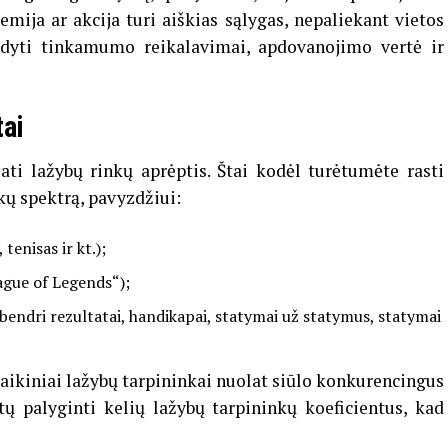
emija ar akcija turi aiškias sąlygas, nepaliekant vietos
odyti tinkamumo reikalavimai, apdovanojimo vertė ir
tai
lati lažybų rinkų aprėptis. Štai kodėl turėtumėte rasti
kų spektrą, pavyzdžiui:
tenisas ir kt.);
eague of Legends“);
 bendri rezultatai, handikapai, statymai už statymus, statymai
olaikiniai lažybų tarpininkai nuolat siūlo konkurencingus
ėtų palyginti kelių lažybų tarpininkų koeficientus, kad