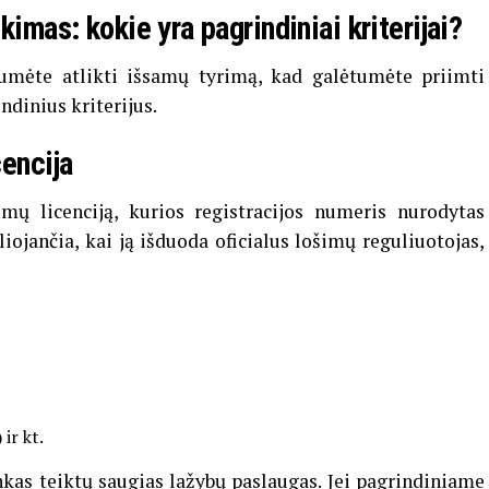
kimas: kokie yra pagrindiniai kriterijai?
umėte atlikti išsamų tyrimą, kad galėtumėte priimti
ndinius kriterijus.
cencija
šimų licenciją, kurios registracijos numeris nurodytas
iojančia, kai ją išduoda oficialus lošimų reguliuotojas,
ir kt.
inkas teiktų saugias lažybų paslaugas. Jei pagrindiniame