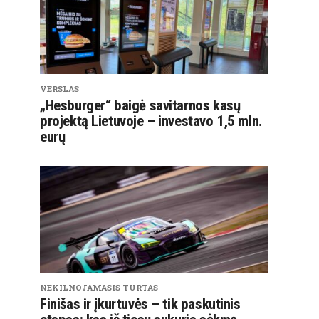
VERSLAS
„Hesburger“ baigė savitarnos kasų
projektą Lietuvoje – investavo 1,5 mln.
eurų
NEKILNOJAMASIS TURTAS
Finišas ir įkurtuvės – tik paskutinis