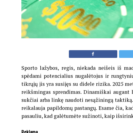
Sporto lažybos, regis, niekada neišeis iš m
spėdami potencialius nugalėtojus ir rungtyni
tikrųjų jis yra susijęs su didele rizika. 2025 
reikšmingas sprendimas. Dinamiškai augant l
sukčiai arba linkę naudoti nesąžiningą taktiką
reikalauja papildomų pastangų. Esame čia, ka
pasauliu, kad galėtumėte sužinoti, kaip išsirin
Reklama