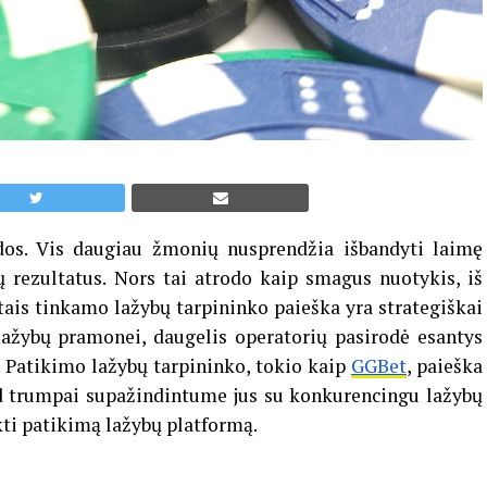
ados. Vis daugiau žmonių nusprendžia išbandyti laimę
ų rezultatus. Nors tai atrodo kaip smagus nuotykis, iš
metais tinkamo lažybų tarpininko paieška yra strategiškai
ažybų pramonei, daugelis operatorių pasirodė esantys
. Patikimo lažybų tarpininko, tokio kaip
GGBet
, paieška
d trumpai supažindintume jus su konkurencingu lažybų
kti patikimą lažybų platformą.