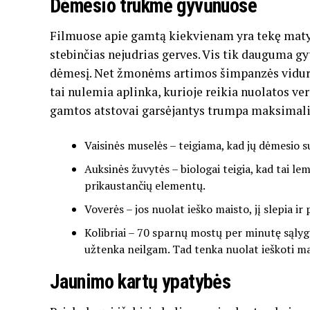
Dėmesio trukmė gyvūnuose
Filmuose apie gamtą kiekvienam yra tekę matyti
stebinčias nejudrias gerves. Vis tik dauguma g
dėmesį. Net žmonėms artimos šimpanzės vidury
tai nulemia aplinka, kurioje reikia nuolatos ver
gamtos atstovai garsėjantys trumpa maksimali
Vaisinės muselės – teigiama, kad jų dėmesio s
Auksinės žuvytės – biologai teigia, kad tai l
prikaustančių elementų.
Voverės – jos nuolat ieško maisto, jį slepia ir
Kolibriai – 70 sparnų mostų per minutę sąlyg
užtenka neilgam. Tad tenka nuolat ieškoti mais
Jaunimo kartų ypatybės