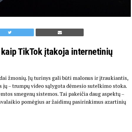
kaip TikTok įtakoja internetinių
dai žmonių. Jų turinys gali būti malonus ir įtraukiantis,
as jų – trumpų video sąlygota dėmesio sutelkimo stoka.
mtos smegenų sistemos. Tai pakeičia daug aspektų –
svalaikio pomėgius ar žaidimų pasirinkimus azartinių