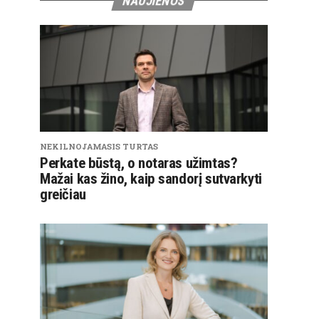
NAUJIENOS
NEKILNOJAMASIS TURTAS
Perkate būstą, o notaras užimtas?
Mažai kas žino, kaip sandorį sutvarkyti
greičiau