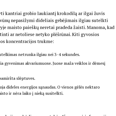
 kantriai grobio laukiantį krokodilą ar ilgai žuvis
yvūnų nepasižymi dideliais gebėjimais ilgiau sutelkti
je maisto paieškų neretai pradeda žaisti. Manoma, kad
tinti ar netoliese netyko plėšrūnai. Kiti gyvosios
os koncentracijos trukme:
utelkimas netrunka ilgiau nei 3-4 sekundes.
emia gyvenimas akvariumuose. Juose maža veiklos ir dėmesį
 pamiršta slėptuves.
oja dideles energijos sąnaudas. O vienos gėlės nektaro
to ir nėra laiko į nieką susitelkti.