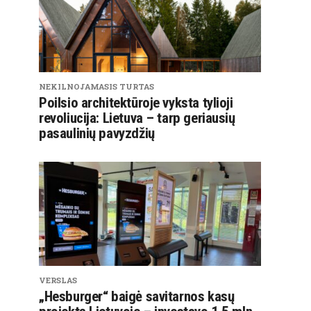
NEKILNOJAMASIS TURTAS
Poilsio architektūroje vyksta tylioji
revoliucija: Lietuva – tarp geriausių
pasaulinių pavyzdžių
VERSLAS
„Hesburger“ baigė savitarnos kasų