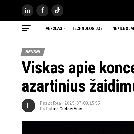
VERSLAS
TECHNOLOGIJOS
NEKILNOJA
BENDRI
Viskas apie konce
azartinius žaidim
Paskelbta
-
2025-07-09, 15:55
L
By
Lukas Gudavičius