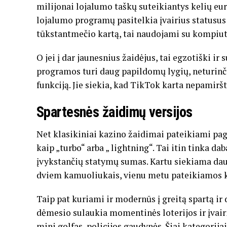
milijonai lojalumo taškų suteikiantys kelių e
lojalumo programų pasitelkia įvairius statusus
tūkstantmečio kartą, tai naudojami su kompiute
O jei į dar jaunesnius žaidėjus, tai egzotiški i
programos turi daug papildomų lygių, neturinči
funkciją. Jie siekia, kad TikTok karta nepamirš
Spartesnės žaidimų versijos
Net klasikiniai kazino žaidimai pateikiami pa
kaip „turbo“ arba „ lightning“. Tai itin tinka d
įvykstančių statymų sumas. Kartu siekiama daug
dviem kamuoliukais, vienu metu pateikiamos ke
Taip pat kuriami ir modernūs į greitą spartą i
dėmesio sulaukia momentinės loterijos ir įvair
mini golfas, policijos gaudynės. Šiai kategorija