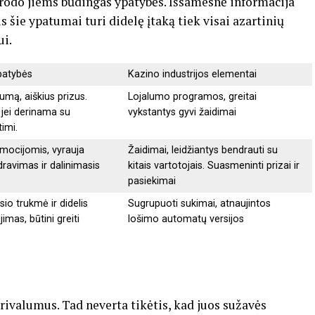
nurodo jiems būdingas ypatybės. Išsamesnė informacija
s šie ypatumai turi didelę įtaką tiek visai azartinių
ui.
patybės
Kazino industrijos elementai
umą, aiškius prizus.
Lojalumo programos, greitai
 jei derinama su
vykstantys gyvi žaidimai
timi.
mocijomis, vyrauja
Žaidimai, leidžiantys bendrauti su
dravimas ir dalinimasis
kitais vartotojais. Suasmeninti prizai ir
pasiekimai
o trukmė ir didelis
Sugrupuoti sukimai, atnaujintos
imas, būtini greiti
lošimo automatų versijos
rivalumus. Tad neverta tikėtis, kad juos sužavės