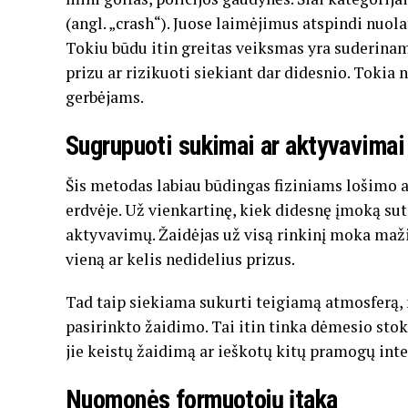
(angl. „crash“). Juose laimėjimus atspindi nuola
Tokiu būdu itin greitas veiksmas yra suderina
prizu ar rizikuoti siekiant dar didesnio. Tokia
gerbėjams.
Sugrupuoti sukimai ar aktyvavimai
Šis metodas labiau būdingas fiziniams lošimo a
erdvėje. Už vienkartinę, kiek didesnę įmoką su
aktyvavimų. Žaidėjas už visą rinkinį moka maži
vieną ar kelis nedidelius prizus.
Tad taip siekiama sukurti teigiamą atmosferą, nu
pasirinkto žaidimo. Tai itin tinka dėmesio st
jie keistų žaidimą ar ieškotų kitų pramogų inte
Nuomonės formuotojų įtaka