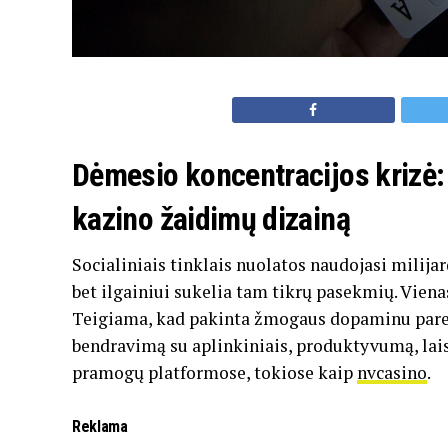
Dėmesio koncentracijos krizė: 
kazino žaidimų dizainą
Socialiniais tinklais nuolatos naudojasi milijar
bet ilgainiui sukelia tam tikrų pasekmių. Vien
Teigiama, kad pakinta žmogaus dopaminu pare
bendravimą su aplinkiniais, produktyvumą, lai
pramogų platformose, tokiose kaip
nvcasino
.
Reklama