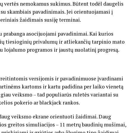
urų vertės nemokamus sukimus. Būtent todėl daugelis
 su skambiais pavadinimais. Jei orientuojamasi į
riniais žaidimais susiję terminai.
r su prabanga asocijuojami pavadinimai. Kai kurios
ų tiesioginių privalumų ir atliekančių tarpinio mato
tu lojalumo programos ir jaustų nuolatinį progresą.
greitintomis versijomis ir pavadinimuose įvardinami
abartinėms kartoms ir kartu padidina per laiko vienetą
iau veiksmo – tad populiarūs ruletės variantai su
lios pokerio ar blackjack rankos.
r daug veiksmo ekrane orientuoti žaidimai. Daug
ios greitos simuliacijos – 11 metrų baudinių mušimai,
i priskiriami ir griūties arba žlugimo tipo žaidimai