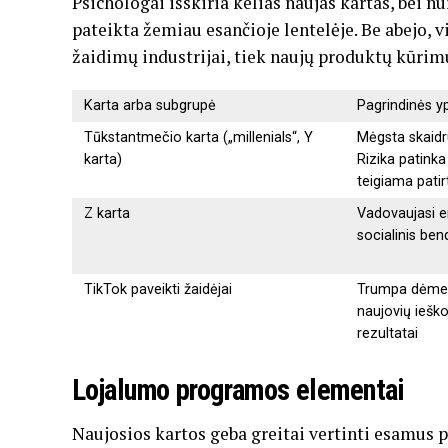
Psichologai išskiria kelias naujas kartas, bei 
pateikta žemiau esančioje lentelėje. Be abejo, vi
žaidimų industrijai, tiek naujų produktų kūrim
Karta arba subgrupė
Pagrindinės y
Tūkstantmečio karta („millenials“, Y
Mėgsta skaidr
karta)
Rizika patinka
teigiama patir
Z karta
Vadovaujasi e
socialinis ben
TikTok paveikti žaidėjai
Trumpa dėmesi
naujovių ieškoj
rezultatai
Lojalumo programos elementai
Naujosios kartos geba greitai vertinti esamus p