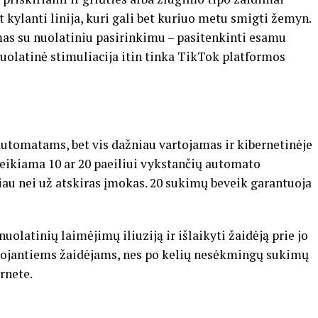
t kylanti linija, kuri gali bet kuriuo metu smigti žemyn.
mas su nuolatiniu pasirinkimu – pasitenkinti esamu
 nuolatinė stimuliacija itin tinka TikTok platformos
utomatams, bet vis dažniau vartojamas ir kibernetinėje
teikiama 10 ar 20 paeiliui vykstančių automato
au nei už atskiras įmokas. 20 sukimų beveik garantuoja
olatinių laimėjimų iliuziją ir išlaikyti žaidėją prie jo
okojantiems žaidėjams, nes po kelių nesėkmingų sukimų
rnete.