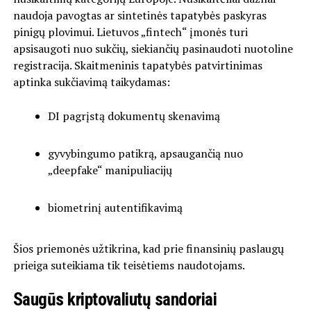
naudoja pavogtas ar sintetinės tapatybės paskyras
pinigų plovimui. Lietuvos „fintech“ įmonės turi
apsisaugoti nuo sukčių, siekiančių pasinaudoti nuotoline
registracija. Skaitmeninis tapatybės patvirtinimas
aptinka sukčiavimą taikydamas:
DI pagrįstą dokumentų skenavimą
gyvybingumo patikrą, apsaugančią nuo
„deepfake“ manipuliacijų
biometrinį autentifikavimą
Šios priemonės užtikrina, kad prie finansinių paslaugų
prieiga suteikiama tik teisėtiems naudotojams.
Saugūs kriptovaliutų sandoriai