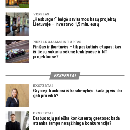
VERSLAS
„Hesburger“ baigė savitarnos kasų projektą
Lietuvoje – investavo 1,5 mln. eurų
NEKILNOJAMASIS TURTAS
Finišas ir įkurtuvės – tik paskutinis etapas: kas
iš tiesų sukuria sėkmę lenktynėse ir NT
projektuose?
EKSPERTAI
EKSPERTAI
Grynieji traukiasi iš kasdienybės: kada jų vis dar
gali prireikti?
EKSPERTAI
Darbuotojų paieška konkurentų gretose: kada
atranka tampa nesąžininga konkurencija?