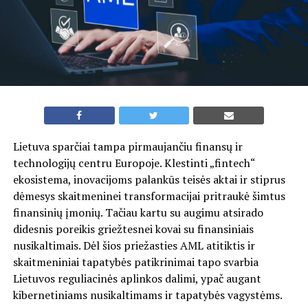
Lietuva sparčiai tampa pirmaujančiu finansų ir
technologijų centru Europoje. Klestinti „fintech“
ekosistema, inovacijoms palankūs teisės aktai ir stiprus
dėmesys skaitmeninei transformacijai pritraukė šimtus
finansinių įmonių. Tačiau kartu su augimu atsirado
didesnis poreikis griežtesnei kovai su finansiniais
nusikaltimais. Dėl šios priežasties AML atitiktis ir
skaitmeniniai tapatybės patikrinimai tapo svarbia
Lietuvos reguliacinės aplinkos dalimi, ypač augant
kibernetiniams nusikaltimams ir tapatybės vagystėms.