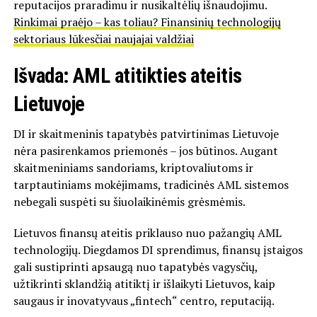
reputacijos praradimu ir nusikaltėlių išnaudojimu.
Rinkimai praėjo – kas toliau? Finansinių technologijų
sektoriaus lūkesčiai naujajai valdžiai
Išvada: AML atitikties ateitis
Lietuvoje
DI ir skaitmeninis tapatybės patvirtinimas Lietuvoje
nėra pasirenkamos priemonės – jos būtinos. Augant
skaitmeniniams sandoriams, kriptovaliutoms ir
tarptautiniams mokėjimams, tradicinės AML sistemos
nebegali suspėti su šiuolaikinėmis grėsmėmis.
Lietuvos finansų ateitis priklauso nuo pažangių AML
technologijų. Diegdamos DI sprendimus, finansų įstaigos
gali sustiprinti apsaugą nuo tapatybės vagysčių,
užtikrinti sklandžią atitiktį ir išlaikyti Lietuvos, kaip
saugaus ir inovatyvaus „fintech“ centro, reputaciją.