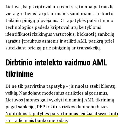
Lietuva, kaip kriptovaliutų centras, tampa patrauklia
vieta greitiems tarptautiniams sandoriams – ir kartu
taikiniu pinigų plovėjams. DI tapatybės patvirtinimo
technologijos padeda kriptovaliutų keitykloms
identifikuoti rizikingus vartotojus, blokuoti į sankcijų
sąrašus įtrauktus asmenis ir atlikti AML patikrą prieš
suteikiant prieigą prie piniginių ar transakcijų.
Dirbtinio intelekto vaidmuo AML
tikrinime
DI ne tik patvirtina tapatybę – jis nuolat stebi klientų
veiklą. Naudojant modernius atitikties algoritmus,
Lietuvos įmonės gali vykdyti dinaminį AML tikrinimą
pagal sankcijų, PEP ir kitus rizikos duomenų bazes.
Nuotolinis tapatybės patvirtinimas leidžia atsisveikinti
su tradiciniais banko metodais