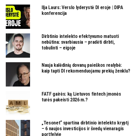
Ilja Laurs: Verslo lyderystė DI eroje | DIPA
konferencija
Dirbtinio intelekto efektyvumo matuoti
nebūtina: svarbiausia – pradėti dirbti,
tobulinti – eigoje
Nauja kalėdinių dovanų paieškos realybė:
kaip tapti DI rekomenduojamu prekių ženklu?
FATF gairės: ką Lietuvos fintech įmonės
turės pakeisti 2026 m.?
„Tesonet“ spartina dirbtinio intelekto kryptį
– 6 naujos investicijos ir švedų vienaragis
portfelyje