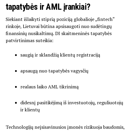
tapatybės ir AML įrankiai?
Siekiant išlaikyti stiprią poziciją globalioje „fintech“
rinkoje, Lietuvai būtina apsisaugoti nuo sudėtingų
finansinių nusikaltimų. DI skaitmeninės tapatybės
patvirtinimas suteikia:
saugią ir sklandžią klientų registraciją
apsaugą nuo tapatybės vagysčių
realaus laiko AML tikrinimą
didesnį pasitikėjimą iš investuotojų, reguliuotojų
ir klientų
Technologijų neįsisavinusios įmonės rizikuoja baudomis,