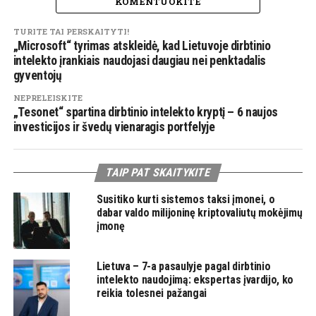
KOMENTUOKITE
TURITE TAI PERSKAITYTI!
„Microsoft“ tyrimas atskleidė, kad Lietuvoje dirbtinio
intelekto įrankiais naudojasi daugiau nei penktadalis
gyventojų
NEPRELEISKITE
„Tesonet“ spartina dirbtinio intelekto kryptį – 6 naujos
investicijos ir švedų vienaragis portfelyje
TAIP PAT SKAITYKITE
Susitiko kurti sistemos taksi įmonei, o
dabar valdo milijoninę kriptovaliutų mokėjimų
įmonę
Lietuva – 7-a pasaulyje pagal dirbtinio
intelekto naudojimą: ekspertas įvardijo, ko
reikia tolesnei pažangai