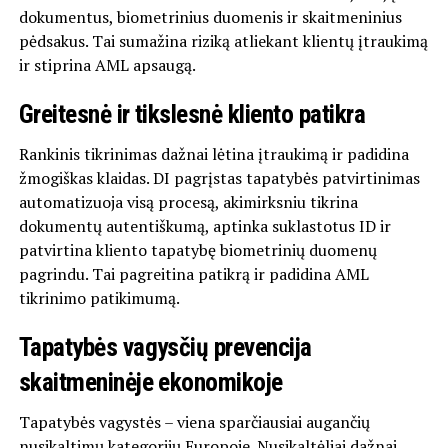
dokumentus, biometrinius duomenis ir skaitmeninius
pėdsakus. Tai sumažina riziką atliekant klientų įtraukimą
ir stiprina AML apsaugą.
Greitesnė ir tikslesnė kliento patikra
Rankinis tikrinimas dažnai lėtina įtraukimą ir padidina
žmogiškas klaidas. DI pagrįstas tapatybės patvirtinimas
automatizuoja visą procesą, akimirksniu tikrina
dokumentų autentiškumą, aptinka suklastotus ID ir
patvirtina kliento tapatybę biometrinių duomenų
pagrindu. Tai pagreitina patikrą ir padidina AML
tikrinimo patikimumą.
Tapatybės vagysčių prevencija
skaitmeninėje ekonomikoje
Tapatybės vagystės – viena sparčiausiai augančių
nusikaltimų kategorijų Europoje. Nusikaltėliai dažnai