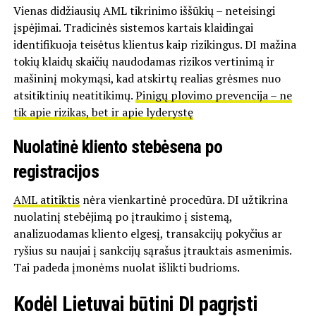
Vienas didžiausių AML tikrinimo iššūkių – neteisingi
įspėjimai. Tradicinės sistemos kartais klaidingai
identifikuoja teisėtus klientus kaip rizikingus. DI mažina
tokių klaidų skaičių naudodamas rizikos vertinimą ir
mašininį mokymąsi, kad atskirtų realias grėsmes nuo
atsitiktinių neatitikimų.
Pinigų plovimo prevencija – ne
tik apie rizikas, bet ir apie lyderystę
Nuolatinė kliento stebėsena po
registracijos
AML atitiktis
nėra vienkartinė procedūra. DI užtikrina
nuolatinį stebėjimą po įtraukimo į sistemą,
analizuodamas kliento elgesį, transakcijų pokyčius ar
ryšius su naujai į sankcijų sąrašus įtrauktais asmenimis.
Tai padeda įmonėms nuolat išlikti budrioms.
Kodėl Lietuvai būtini DI pagrįsti