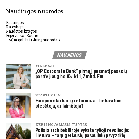
Naudingos nuorodos:
Padangos
Rateshops
Naudotos knygos
Fejerverkai Kaune
-->Čia gali būti Jūsų nuoroda <--
NAUJIENOS
FINANSAI
„OP Corporate Bank” pirmąjį pusmetį paskolų
portfelį augino 8% iki 1,7 mlrd. Eur
STARTUOLIAI
Europos startuolių reforma: ar Lietuva bus
stebėtoja, ar laimėtoja?
NEKILNOJAMASIS TURTAS
Poilsio architektūroje vyksta tylioji revoliucija:
Lietuva – tarp geriausių pasaulinių pavyzdžių