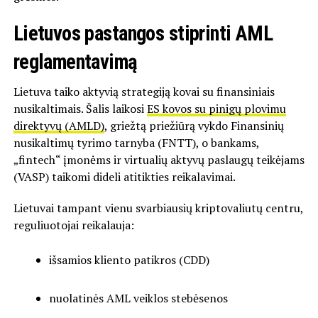
Lietuvos pastangos stiprinti AML
reglamentavimą
Lietuva taiko aktyvią strategiją kovai su finansiniais
nusikaltimais. Šalis laikosi
ES kovos su pinigų plovimu
direktyvų (AMLD)
, griežtą priežiūrą vykdo Finansinių
nusikaltimų tyrimo tarnyba (FNTT), o bankams,
„fintech“ įmonėms ir virtualių aktyvų paslaugų teikėjams
(VASP) taikomi dideli atitikties reikalavimai.
Lietuvai tampant vienu svarbiausių kriptovaliutų centru,
reguliuotojai reikalauja:
išsamios kliento patikros (CDD)
nuolatinės AML veiklos stebėsenos