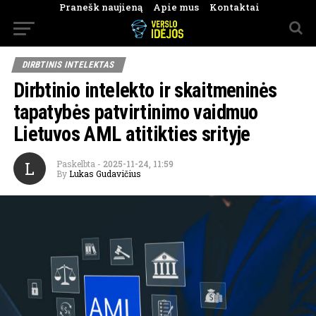
Pranešk naujieną
Apie mus
Kontaktai
DIRBTINIS INTELEKTAS
Dirbtinio intelekto ir skaitmeninės
tapatybės patvirtinimo vaidmuo
Lietuvos AML atitikties srityje
L
Paskelbta
-
2025-11-24, 11:59
By
Lukas Gudavičius