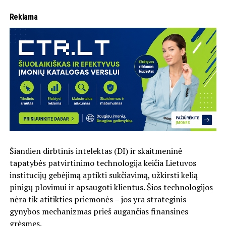
Reklama
Šiandien dirbtinis intelektas (DI) ir skaitmeninė
tapatybės patvirtinimo technologija keičia Lietuvos
institucijų gebėjimą aptikti sukčiavimą, užkirsti kelią
pinigų plovimui ir apsaugoti klientus. Šios technologijos
nėra tik atitikties priemonės – jos yra strateginis
gynybos mechanizmas prieš augančias finansines
grėsmes.