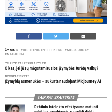
ŽYMOS:
DIRBTINIS INTELEKTAS
MIDJOURNEY
NAUJIENA
TURITE TAI PERSKAITYTI!
O kas, jei jūsų mėgstamiausios įžymybės turėtų vaikų?
NEPRELEISKITE
Įžymybių asmenukės – sukurta naudojant Midjourney AI
TAIP PAT SKAITYKITE
Dirbtinio intelekto efektyvumo matuoti
nebūtina: svarbiausia – pradėti dirbti,