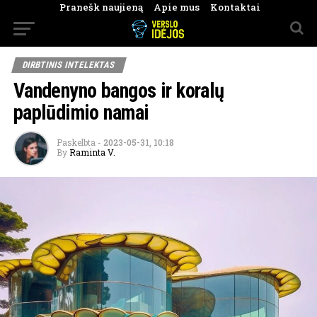
Pranešk naujieną
Apie mus
Kontaktai
DIRBTINIS INTELEKTAS
Vandenyno bangos ir koralų
paplūdimio namai
Paskelbta
-
2023-05-31, 10:18
By
Raminta V.