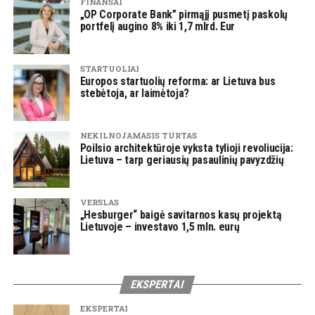
FINANSAI
„OP Corporate Bank” pirmąjį pusmetį paskolų
portfelį augino 8% iki 1,7 mlrd. Eur
STARTUOLIAI
Europos startuolių reforma: ar Lietuva bus
stebėtoja, ar laimėtoja?
NEKILNOJAMASIS TURTAS
Poilsio architektūroje vyksta tylioji revoliucija:
Lietuva – tarp geriausių pasaulinių pavyzdžių
VERSLAS
„Hesburger“ baigė savitarnos kasų projektą
Lietuvoje – investavo 1,5 mln. eurų
EKSPERTAI
EKSPERTAI