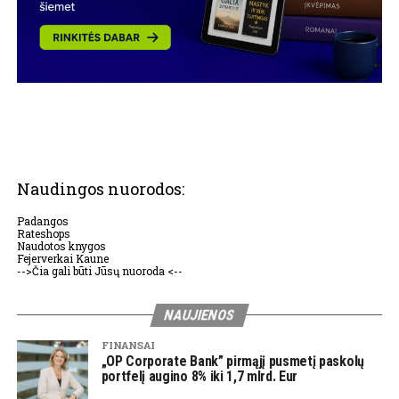
Naudingos nuorodos:
Padangos
Rateshops
Naudotos knygos
Fejerverkai Kaune
-->Čia gali būti Jūsų nuoroda <--
NAUJIENOS
FINANSAI
„OP Corporate Bank” pirmąjį pusmetį paskolų
portfelį augino 8% iki 1,7 mlrd. Eur