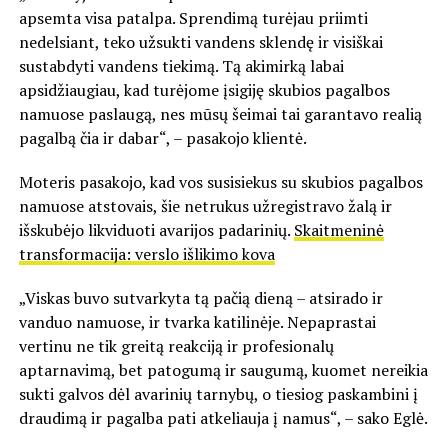
apsemta visa patalpa. Sprendimą turėjau priimti
nedelsiant, teko užsukti vandens sklendę ir visiškai
sustabdyti vandens tiekimą. Tą akimirką labai
apsidžiaugiau, kad turėjome įsigiję skubios pagalbos
namuose paslaugą, nes mūsų šeimai tai garantavo realią
pagalbą čia ir dabar“, – pasakojo klientė.
Moteris pasakojo, kad vos susisiekus su skubios pagalbos
namuose atstovais, šie netrukus užregistravo žalą ir
išskubėjo likviduoti avarijos padarinių.
Skaitmeninė
transformacija: verslo išlikimo kova
„Viskas buvo sutvarkyta tą pačią dieną – atsirado ir
vanduo namuose, ir tvarka katilinėje. Nepaprastai
vertinu ne tik greitą reakciją ir profesionalų
aptarnavimą, bet patogumą ir saugumą, kuomet nereikia
sukti galvos dėl avarinių tarnybų, o tiesiog paskambini į
draudimą ir pagalba pati atkeliauja į namus“, – sako Eglė.