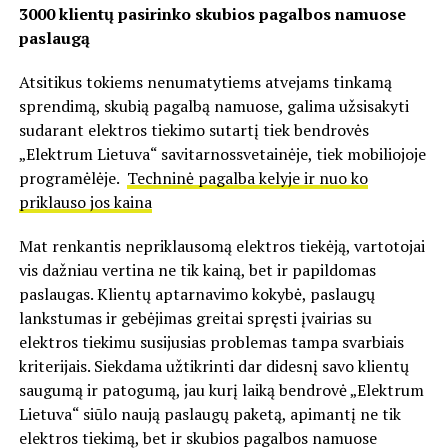
3
000 klientų pasirinko skubios pagalbos namuose
paslaugą
Atsitikus tokiems nenumatytiems atvejams tinkamą
sprendimą, skubią pagalbą namuose, galima užsisakyti
sudarant elektros tiekimo sutartį tiek bendrovės
„Elektrum Lietuva“ savitarnossvetainėje, tiek mobiliojoje
programėlėje.
Techninė pagalba kelyje ir nuo ko
priklauso jos kaina
Mat renkantis nepriklausomą elektros tiekėją, vartotojai
vis dažniau vertina ne tik kainą, bet ir papildomas
paslaugas. Klientų aptarnavimo kokybė, paslaugų
lankstumas ir gebėjimas greitai spręsti įvairias su
elektros tiekimu susijusias problemas tampa svarbiais
kriterijais. Siekdama užtikrinti dar didesnį savo klientų
saugumą ir patogumą, jau kurį laiką bendrovė „Elektrum
Lietuva“ siūlo naują paslaugų paketą, apimantį ne tik
elektros tiekimą, bet ir skubios pagalbos namuose