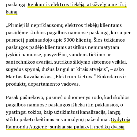
paslaugą.
Renkantis elektros tiekėją, atsižvelgia ne tik į
kainą
„Pirmieji iš nepriklausomų elektros tiekėjų klientams
pasiūlėme skubios pagalbos namuose paslaugą, kuria per
pusmetį pasinaudojo apie 3000 klientų. Šios teikiamos
paslaugos padėjo klientams atsitikus nenumatytam
įvykiui namuose, pavyzdžiui, vandens tiekimo ar
santechnikos avarijai, sutrikus šildymo sistemos veiklai,
sugedus spynai, dužus langui ar kitais atvejais“, – sako
Mantas Kavaliauskas, „Elektrum Lietuva“ Rinkodaros ir
produktų departamento vadovas.
Pasak pašnekovo, pusmečio duomenys rodo, kad skubios
pagalbos namuose paslaugos išlieka itin paklausios, o
ypatingai tokios, kaip užsikimšusi kanalizacija, langų
stiklo paketo keitimas ar vamzdynų pažeidimai.
Gydytoja
Raimonda Augienė: sunkiausia palaikyti medikų dvasią