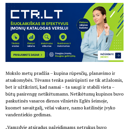
Mokslo metų pradžia – kupina rūpesčių, planavimo ir
atsakomybės. Tėvams tenka pasirūpinti ne tik atžalomis,
bet ir užtikrinti, kad namai – ta saugi ir stabili vieta –
būtų pasirengę netikėtumams. Netikėtumų kupinos buvo
paskutinės vasaros dienos vilnietės Eglės šeimoje,
kuomet savaitgalį, vėlai vakare, namo katilinėje įvyko
vandentiekio gedimas.
„Vamzdyje atsiradus pažeidimams netrukus buvo