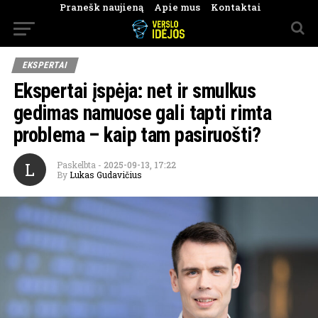
Pranešk naujieną
Apie mus
Kontaktai
EKSPERTAI
Ekspertai įspėja: net ir smulkus
gedimas namuose gali tapti rimta
problema – kaip tam pasiruošti?
L
Paskelbta
-
2025-09-13, 17:22
By
Lukas Gudavičius