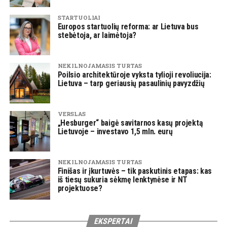
STARTUOLIAI
Europos startuolių reforma: ar Lietuva bus
stebėtoja, ar laimėtoja?
NEKILNOJAMASIS TURTAS
Poilsio architektūroje vyksta tylioji revoliucija:
Lietuva – tarp geriausių pasaulinių pavyzdžių
VERSLAS
„Hesburger“ baigė savitarnos kasų projektą
Lietuvoje – investavo 1,5 mln. eurų
NEKILNOJAMASIS TURTAS
Finišas ir įkurtuvės – tik paskutinis etapas: kas
iš tiesų sukuria sėkmę lenktynėse ir NT
projektuose?
EKSPERTAI