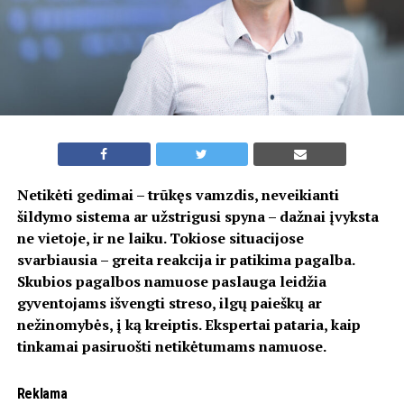
Netikėti gedimai – trūkęs vamzdis, neveikianti
šildymo sistema ar užstrigusi spyna – dažnai įvyksta
ne vietoje, ir ne laiku. Tokiose situacijose
svarbiausia – greita reakcija ir patikima pagalba.
Skubios pagalbos namuose paslauga leidžia
gyventojams išvengti streso, ilgų paieškų ar
nežinomybės, į ką kreiptis. Ekspertai pataria, kaip
tinkamai pasiruošti netikėtumams namuose.
Reklama