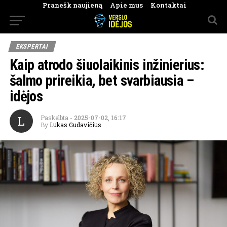
Pranešk naujieną
Apie mus
Kontaktai
EKSPERTAI
Kaip atrodo šiuolaikinis inžinierius:
šalmo prireikia, bet svarbiausia –
idėjos
L
Paskelbta
-
2025-07-02, 16:17
By
Lukas Gudavičius