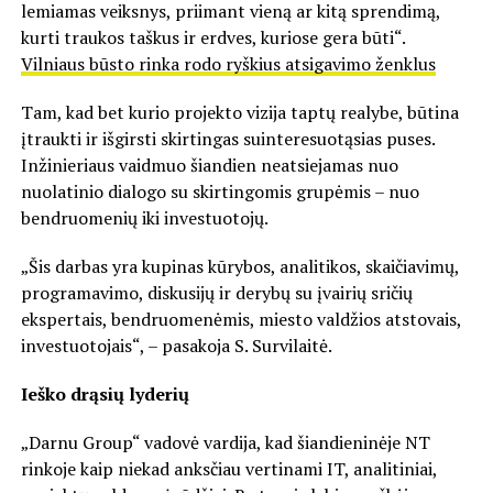
lemiamas veiksnys, priimant vieną ar kitą sprendimą,
kurti traukos taškus ir erdves, kuriose gera būti“.
Vilniaus būsto rinka rodo ryškius atsigavimo ženklus
Tam, kad bet kurio projekto vizija taptų realybe, būtina
įtraukti ir išgirsti skirtingas suinteresuotąsias puses.
Inžinieriaus vaidmuo šiandien neatsiejamas nuo
nuolatinio dialogo su skirtingomis grupėmis – nuo
bendruomenių iki investuotojų.
„Šis darbas yra kupinas kūrybos, analitikos, skaičiavimų,
programavimo, diskusijų ir derybų su įvairių sričių
ekspertais, bendruomenėmis, miesto valdžios atstovais,
investuotojais“, – pasakoja S. Survilaitė.
Ieško drąsių lyderių
„Darnu Group“ vadovė vardija, kad šiandieninėje NT
rinkoje kaip niekad anksčiau vertinami IT, analitiniai,