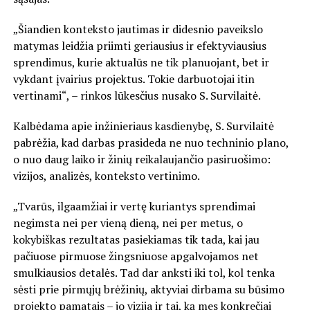
„Šiandien konteksto jautimas ir didesnio paveikslo
matymas leidžia priimti geriausius ir efektyviausius
sprendimus, kurie aktualūs ne tik planuojant, bet ir
vykdant įvairius projektus. Tokie darbuotojai itin
vertinami“, – rinkos lūkesčius nusako S. Survilaitė.
Kalbėdama apie inžinieriaus kasdienybę, S. Survilaitė
pabrėžia, kad darbas prasideda ne nuo techninio plano,
o nuo daug laiko ir žinių reikalaujančio pasiruošimo:
vizijos, analizės, konteksto vertinimo.
„Tvarūs, ilgaamžiai ir vertę kuriantys sprendimai
negimsta nei per vieną dieną, nei per metus, o
kokybiškas rezultatas pasiekiamas tik tada, kai jau
pačiuose pirmuose žingsniuose apgalvojamos net
smulkiausios detalės. Tad dar anksti iki tol, kol tenka
sėsti prie pirmųjų brėžinių, aktyviai dirbama su būsimo
projekto pamatais – jo vizija ir tai, ką mes konkrečiai