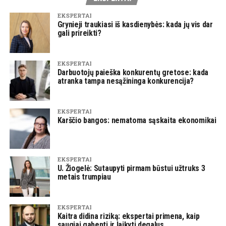
EKSPERTAI
Grynieji traukiasi iš kasdienybės: kada jų vis dar
gali prireikti?
EKSPERTAI
Darbuotojų paieška konkurentų gretose: kada
atranka tampa nesąžininga konkurencija?
EKSPERTAI
Karščio bangos: nematoma sąskaita ekonomikai
EKSPERTAI
U. Žiogelė: Sutaupyti pirmam būstui užtruks 3
metais trumpiau
EKSPERTAI
Kaitra didina riziką: ekspertai primena, kaip
saugiai gabenti ir laikyti degalus