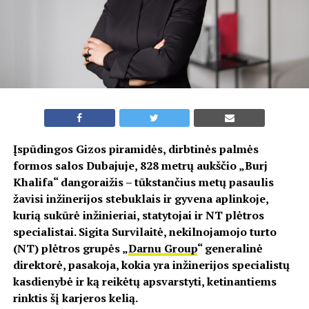
Įspūdingos Gizos piramidės, dirbtinės palmės
formos salos Dubajuje, 828 metrų aukščio „Burj
Khalifa“ dangoraižis – tūkstančius metų pasaulis
žavisi inžinerijos stebuklais ir gyvena aplinkoje,
kurią sukūrė inžinieriai, statytojai ir NT plėtros
specialistai. Sigita Survilaitė, nekilnojamojo turto
(NT) plėtros grupės „
Darnu Group
“ generalinė
direktorė, pasakoja, kokia yra inžinerijos specialistų
kasdienybė ir ką reikėtų apsvarstyti, ketinantiems
rinktis šį karjeros kelią.