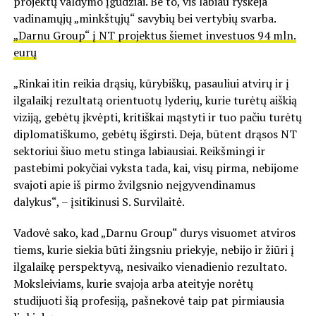
projektų valdymo įgūdžiai. Be to, vis labiau ryškėja
vadinamųjų „minkštųjų“ savybių bei vertybių svarba.
„Darnu Group“ į NT projektus šiemet investuos 94 mln.
eurų
„Rinkai itin reikia drąsių, kūrybiškų, pasauliui atvirų ir į
ilgalaikį rezultatą orientuotų lyderių, kurie turėtų aiškią
viziją, gebėtų įkvėpti, kritiškai mąstyti ir tuo pačiu turėtų
diplomatiškumo, gebėtų išgirsti. Deja, būtent drąsos NT
sektoriui šiuo metu stinga labiausiai. Reikšmingi ir
pastebimi pokyčiai vyksta tada, kai, visų pirma, nebijome
svajoti apie iš pirmo žvilgsnio neįgyvendinamus
dalykus“, – įsitikinusi S. Survilaitė.
Vadovė sako, kad „Darnu Group“ durys visuomet atviros
tiems, kurie siekia būti žingsniu priekyje, nebijo ir žiūri į
ilgalaikę perspektyvą, nesivaiko vienadienio rezultato.
Moksleiviams, kurie svajoja arba ateityje norėtų
studijuoti šią profesiją, pašnekovė taip pat pirmiausia