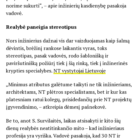
norime sukurti“, – apie inžinierių kasdienybę pasakoja
vadovė.
Realybė paneigia stereotipus
Nors inžinierius dažnai vis dar vaizduojamas kaip šalmą
dėvintis, brėžinį rankose laikantis vyras, toks
stereotipas, pasak vadovės, rodo šablonišką ir
paviršutinišką požiūrį tiek į šią rinką, tiek į inžinerinės
krypties specialybes.
NT vystytojai Lietuvoje
„Minimus atributus galėtume taikyti ne tik inžinieriams,
architektams, NT plėtros specialistams, bet ir kur kas
platesniam ratui kolegų, prisidedančių prie NT projektų
įgyvendinimo, – atkreipia dėmesį pašnekovė.
Be to, anot S. Survilaitės, laikas atsisakyti ir kito šių
dienų realybės neatitinkančio mito – kad inžinieriaus
profesija yra vyriška. Vadovė pasakoja, kad 30 NT ir