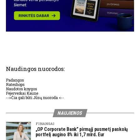
Naudingos nuorodos:
Padangos
Rateshops
Naudotos knygos
Fejerverkai Kaune
-->Čia gali būti Jūsų nuoroda <--
NAUJIENOS
FINANSAI
„OP Corporate Bank” pirmąjį pusmetį paskolų
portfelį augino 8% iki 1,7 mlrd. Eur