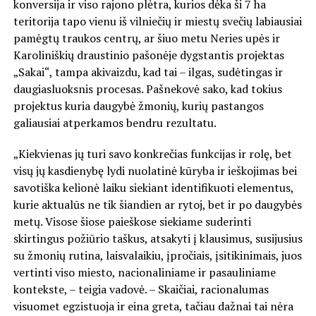
konversija ir viso rajono plėtra, kurios dėka ši 7 ha
teritorija tapo vienu iš vilniečių ir miestų svečių labiausiai
pamėgtų traukos centrų, ar šiuo metu Neries upės ir
Karoliniškių draustinio pašonėje dygstantis projektas
„Sakai“, tampa akivaizdu, kad tai – ilgas, sudėtingas ir
daugiasluoksnis procesas. Pašnekovė sako, kad tokius
projektus kuria daugybė žmonių, kurių pastangos
galiausiai atperkamos bendru rezultatu.
„Kiekvienas jų turi savo konkrečias funkcijas ir rolę, bet
visų jų kasdienybę lydi nuolatinė kūryba ir ieškojimas bei
savotiška kelionė laiku siekiant identifikuoti elementus,
kurie aktualūs ne tik šiandien ar rytoj, bet ir po daugybės
metų. Visose šiose paieškose siekiame suderinti
skirtingus požiūrio taškus, atsakyti į klausimus, susijusius
su žmonių rutina, laisvalaikiu, įpročiais, įsitikinimais, juos
vertinti viso miesto, nacionaliniame ir pasauliniame
kontekste, – teigia vadovė. – Skaičiai, racionalumas
visuomet egzistuoja ir eina greta, tačiau dažnai tai nėra