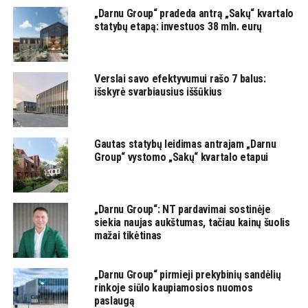
„Darnu Group“ pradeda antrą „Sakų“ kvartalo
statybų etapą: investuos 38 mln. eurų
Verslai savo efektyvumui rašo 7 balus:
išskyrė svarbiausius iššūkius
Gautas statybų leidimas antrajam „Darnu
Group“ vystomo „Sakų“ kvartalo etapui
„Darnu Group“: NT pardavimai sostinėje
siekia naujas aukštumas, tačiau kainų šuolis
mažai tikėtinas
„Darnu Group“ pirmieji prekybinių sandėlių
rinkoje siūlo kaupiamosios nuomos
paslaugą