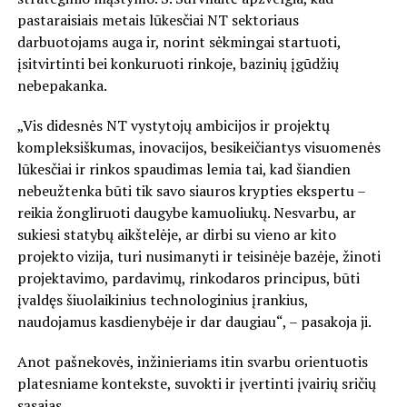
pastaraisiais metais lūkesčiai NT sektoriaus
darbuotojams auga ir, norint sėkmingai startuoti,
įsitvirtinti bei konkuruoti rinkoje, bazinių įgūdžių
nebepakanka.
„Vis didesnės NT vystytojų ambicijos ir projektų
kompleksiškumas, inovacijos, besikeičiantys visuomenės
lūkesčiai ir rinkos spaudimas lemia tai, kad šiandien
nebeužtenka būti tik savo siauros krypties ekspertu –
reikia žongliruoti daugybe kamuoliukų. Nesvarbu, ar
sukiesi statybų aikštelėje, ar dirbi su vieno ar kito
projekto vizija, turi nusimanyti ir teisinėje bazėje, žinoti
projektavimo, pardavimų, rinkodaros principus, būti
įvaldęs šiuolaikinius technologinius įrankius,
naudojamus kasdienybėje ir dar daugiau“, – pasakoja ji.
Anot pašnekovės, inžinieriams itin svarbu orientuotis
platesniame kontekste, suvokti ir įvertinti įvairių sričių
sąsajas.