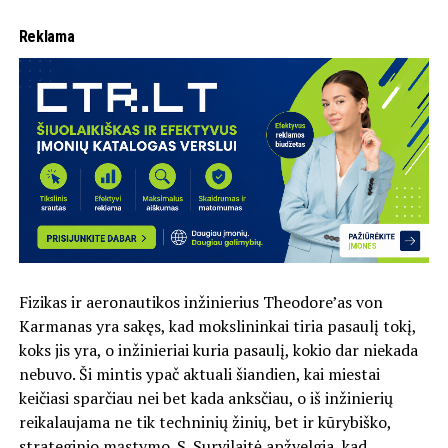
Reklama
Fizikas ir aeronautikos inžinierius Theodore’as von
Karmanas yra sakęs, kad mokslininkai tiria pasaulį tokį,
koks jis yra, o inžinieriai kuria pasaulį, kokio dar niekada
nebuvo. Ši mintis ypač aktuali šiandien, kai miestai
keičiasi sparčiau nei bet kada anksčiau, o iš inžinierių
reikalaujama ne tik techninių žinių, bet ir kūrybiško,
strateginio mąstymo. S. Survilaitė apžvelgia, kad