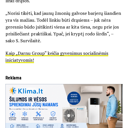
linki drąsos.
„Norisi tikėti, kad jaunų žmonių galvose barjerų šiandien
yra vis mažiau. Todėl linkiu būti drąsiems – juk nėra
geresnio būdo įsitikinti viena ar kita tiesa, negu prie jos
prisiliečiant praktiškai. Ypač, jei kryptį rodo širdis“, –
sako S. Survilaitė.
Kaip „Darnu Group“ keičia gyvenimus socialinėmis
iniciatyvomis!
Reklama