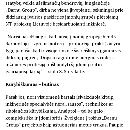
statybų veikla užsiimančių bendrovių, jungiančioje
„Darnu Group“, dirba ne viena įkvepianti, sėkmingai prie
didžiausių įvairios paskirties įmonių grupės plėtojamų
NT projektų Lietuvoje besidarbuojanti inžinierė.
„Norisi pasidžiaugti, kad mūsų įmonių grupėje bendra
darbuotojų – vyrų ir moterų – proporcija praktiškai yra
lygi, panašu, kad ir visoje rinkoje šis reiškinys įgauna vis
didesnį pagreitį. Drąsiai ragintume merginas rinktis
inžinierės profesiją ir išbandyti šį įdomų ir itin
įvairiapusį darbą“, – siūlo S. Survilaitė.
Kūrybiškumas – būtinas
Pasak jos, nors visuomenė kartais įsivaizduoja kitaip,
inžinerinės specialybės nėra „sausos“, techniškos ar
ribojančios kūrybiškumą. Anaiptol – tai be galo
kompleksiška ir įdomi sritis. Žvelgiant į tokius „Darnu
Group“ projektus kaip aštuonerius metus trukusi Paupio