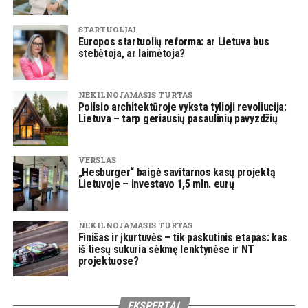
STARTUOLIAI
Europos startuolių reforma: ar Lietuva bus
stebėtoja, ar laimėtoja?
NEKILNOJAMASIS TURTAS
Poilsio architektūroje vyksta tylioji revoliucija:
Lietuva – tarp geriausių pasaulinių pavyzdžių
VERSLAS
„Hesburger“ baigė savitarnos kasų projektą
Lietuvoje – investavo 1,5 mln. eurų
NEKILNOJAMASIS TURTAS
Finišas ir įkurtuvės – tik paskutinis etapas: kas
iš tiesų sukuria sėkmę lenktynėse ir NT
projektuose?
EKSPERTAI