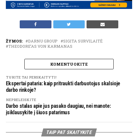
ŽYMOS:
DARNU GROUP
SIGITA SURVILAITĖ
THEODORE’AS VON KARMANAS
KOMENTUOKITE
TURITE TAI PERSKAITYTI!
Ekspertai pataria: kaip pritraukti darbuotojus skalsioje
darbo rinkoje?
NEPRELEISKITE
Darbo stalas apie jus pasako daugiau, nei manote:
įsiklausykite į šiuos patarimus
TAIP PAT SKAITYKITE