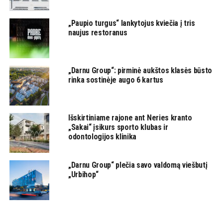
„Paupio turgus“ lankytojus kviečia į tris
naujus restoranus
„Darnu Group“: pirminė aukštos klasės būsto
rinka sostinėje augo 6 kartus
Išskirtiniame rajone ant Neries kranto
„Sakai“ įsikurs sporto klubas ir
odontologijos klinika
„Darnu Group“ plečia savo valdomą viešbutį
„Urbihop“