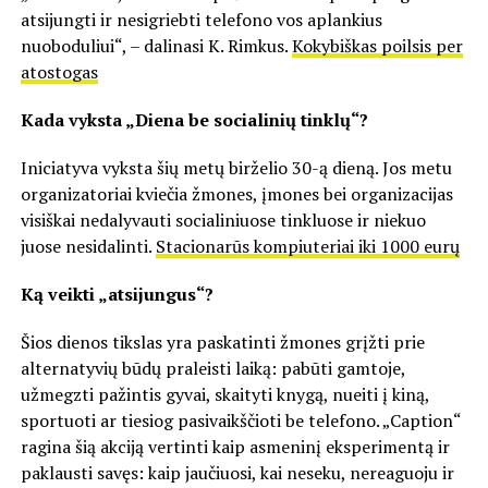
atsijungti ir nesigriebti telefono vos aplankius
nuoboduliui“, – dalinasi K. Rimkus.
Kokybiškas poilsis per
atostogas
Kada vyksta „Diena be socialinių tinklų“?
Iniciatyva vyksta šių metų birželio 30-ą dieną. Jos metu
organizatoriai kviečia žmones, įmones bei organizacijas
visiškai nedalyvauti socialiniuose tinkluose ir niekuo
juose nesidalinti.
Stacionarūs kompiuteriai iki 1000 eurų
Ką veikti „atsijungus“?
Šios dienos tikslas yra paskatinti žmones grįžti prie
alternatyvių būdų praleisti laiką: pabūti gamtoje,
užmegzti pažintis gyvai, skaityti knygą, nueiti į kiną,
sportuoti ar tiesiog pasivaikščioti be telefono. „Caption“
ragina šią akciją vertinti kaip asmeninį eksperimentą ir
paklausti savęs: kaip jaučiuosi, kai neseku, nereaguoju ir