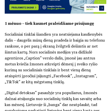
1 mėnuo – tiek kasmet praleidžiame prisijungę
Socialiniai tinklai šiandien yra neatsiejama kasdienybės
dalis – daugelis mūsų dieną pradeda ir baigia su telefonu
rankose, o per parą į ekraną žvilgteli dešimtis ar net
šimtus kartų. Nors socialinės medijos yra didžiulė
agentūros „Caption“ verslo dalis, įmonė jau antrus
metus kviečia žmones atkreipti dėmesį į sveiko ryšio
kurimą su socialiniais tinklais ir bent vieną dieną
atsispirti įpročiui įsijungti „Facebook“, „Instagram“,
„TikTok“ ar kitą mėgstamą tinklą.
„Digital detoksas“ pasaulyje yra populiarus, žmonės
dažnai atsijungia nuo socialinių tinklų kas savaitę arba
kas mėnesį. Lietuvoje ši „banga“ dar neatplaukė, tad
sugalvojome paskatinti lietuvius bent vieną kartą per