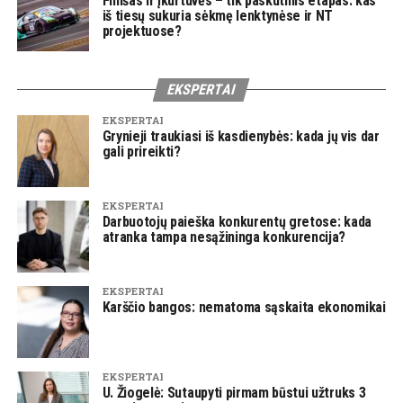
Finišas ir įkurtuvės – tik paskutinis etapas: kas
iš tiesų sukuria sėkmę lenktynėse ir NT
projektuose?
EKSPERTAI
EKSPERTAI
Grynieji traukiasi iš kasdienybės: kada jų vis dar
gali prireikti?
EKSPERTAI
Darbuotojų paieška konkurentų gretose: kada
atranka tampa nesąžininga konkurencija?
EKSPERTAI
Karščio bangos: nematoma sąskaita ekonomikai
EKSPERTAI
U. Žiogelė: Sutaupyti pirmam būstui užtruks 3