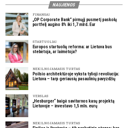
NAUJIENOS
FINANSAI
„OP Corporate Bank” pirmąjį pusmetį paskolų
portfelį augino 8% iki 1,7 mlrd. Eur
STARTUOLIAI
Europos startuolių reforma: ar Lietuva bus
stebėtoja, ar laimėtoja?
NEKILNOJAMASIS TURTAS
Poilsio architektūroje vyksta tylioji revoliucija:
Lietuva – tarp geriausių pasaulinių pavyzdžių
VERSLAS
„Hesburger“ baigė savitarnos kasų projektą
Lietuvoje – investavo 1,5 mln. eurų
NEKILNOJAMASIS TURTAS