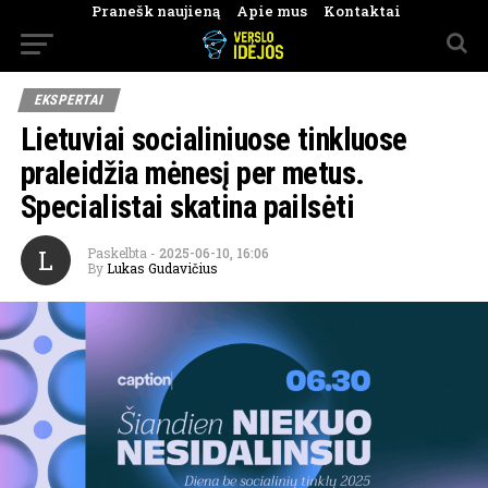
Pranešk naujieną
Apie mus
Kontaktai
EKSPERTAI
Lietuviai socialiniuose tinkluose
praleidžia mėnesį per metus.
Specialistai skatina pailsėti
L
Paskelbta
-
2025-06-10, 16:06
By
Lukas Gudavičius