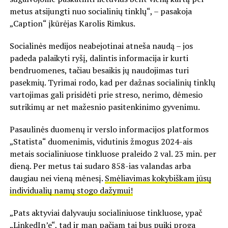
metus atsijungti nuo socialinių tinklų“, – pasakoja
„Caption“ įkūrėjas Karolis Rimkus.
Socialinės medijos neabejotinai atneša naudą – jos
padeda palaikyti ryšį, dalintis informacija ir kurti
bendruomenes, tačiau besaikis jų naudojimas turi
pasekmių. Tyrimai rodo, kad per dažnas socialinių tinklų
vartojimas gali prisidėti prie streso, nerimo, dėmesio
sutrikimų ar net mažesnio pasitenkinimo gyvenimu.
Pasaulinės duomenų ir verslo informacijos platformos
„Statista“ duomenimis, vidutinis žmogus 2024-ais
metais socialiniuose tinkluose praleido 2 val. 23 min. per
dieną. Per metus tai sudaro 858-ias valandas arba
daugiau nei vieną mėnesį.
Smėliavimas kokybiškam jūsų
individualių namų stogo dažymui!
„Pats aktyviai dalyvauju socialiniuose tinkluose, ypač
„LinkedIn’e“, tad ir man pačiam tai bus puiki proga