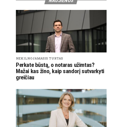
NAUJIENOS
NEKILNOJAMASIS TURTAS
Perkate būstą, o notaras užimtas?
Mažai kas žino, kaip sandorį sutvarkyti
greičiau