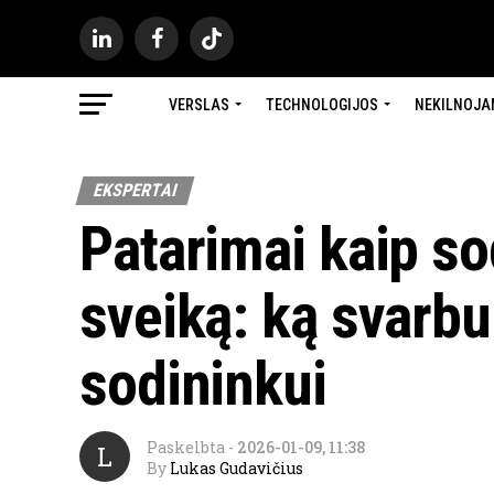
VERSLAS
TECHNOLOGIJOS
NEKILNOJA
EKSPERTAI
Patarimai kaip sod
sveiką: ką svarbu
sodininkui
Paskelbta
-
2026-01-09, 11:38
L
By
Lukas Gudavičius