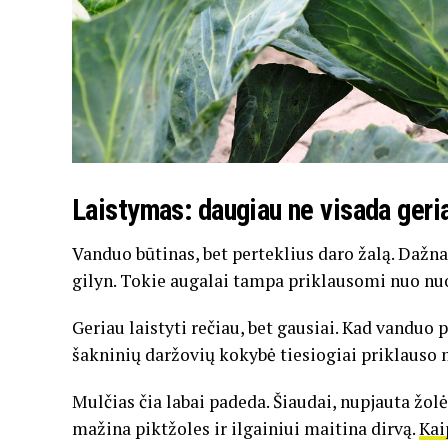
Laistymas: daugiau ne visada geri
Vanduo būtinas, bet perteklius daro žalą. Dažnas
gilyn. Tokie augalai tampa priklausomi nuo nuo
Geriau laistyti rečiau, bet gausiai. Kad vanduo 
šakninių daržovių kokybė tiesiogiai priklauso
Mulčias čia labai padeda. Šiaudai, nupjauta žol
mažina piktžoles ir ilgainiui maitina dirvą.
Kai