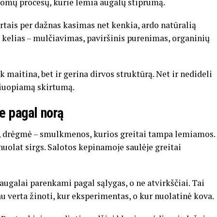
tomų procesų, kurie lemia augalų stiprumą.
artais per dažnas kasimas net kenkia, ardo natūralią
 kelias – mulčiavimas, paviršinis purenimas, organinių
k maitina, bet ir gerina dirvos struktūrą. Net ir nedideli
čiuopiamą skirtumą.
e pagal norą
jas, drėgmė – smulkmenos, kurios greitai tampa lemiamos.
nuolat sirgs. Salotos kepinamoje saulėje greitai
augalai parenkami pagal sąlygas, o ne atvirkščiai. Tai
u verta žinoti, kur eksperimentas, o kur nuolatinė kova.