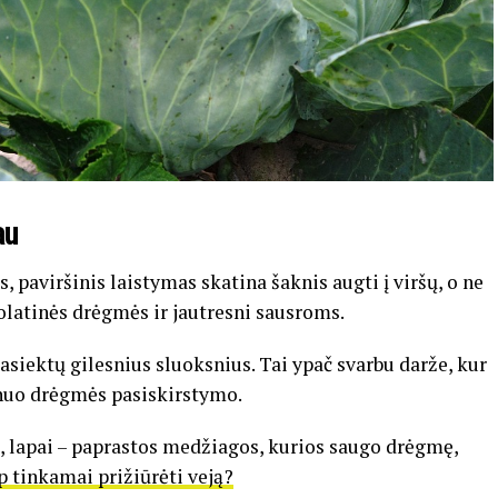
au
, paviršinis laistymas skatina šaknis augti į viršų, o ne
latinės drėgmės ir jautresni sausroms.
pasiektų gilesnius sluoksnius. Tai ypač svarbu darže, kur
 nuo drėgmės pasiskirstymo.
ė, lapai – paprastos medžiagos, kurios saugo drėgmę,
p tinkamai prižiūrėti veją?