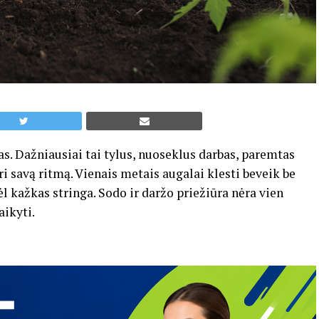
as. Dažniausiai tai tylus, nuoseklus darbas, paremtas
i savą ritmą. Vienais metais augalai klesti beveik be
ėl kažkas stringa. Sodo ir daržo priežiūra nėra vien
aikyti.