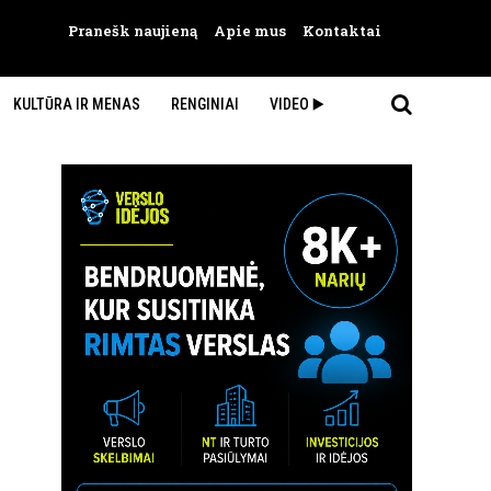
Pranešk naujieną
Apie mus
Kontaktai
KULTŪRA IR MENAS
RENGINIAI
VIDEO ▶️