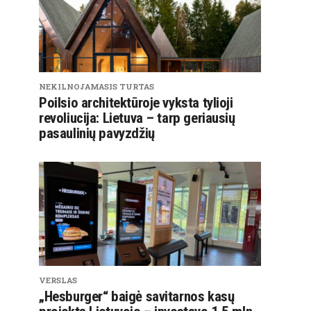
NEKILNOJAMASIS TURTAS
Poilsio architektūroje vyksta tylioji
revoliucija: Lietuva – tarp geriausių
pasaulinių pavyzdžių
VERSLAS
„Hesburger“ baigė savitarnos kasų