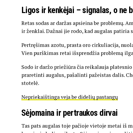
Ligos ir kenkėjai – signalas, o ne
Retas sodas ar daržas apsieina be problemų. Amar
ir ženklai. Dažnai jie rodo, kad augalas patiria s
Pertręšimas azotu, prasta oro cirkuliacija, nuol
Vien purškimas retai išsprendžia problemą ilg
Sodo ir daržo priežiūra čia reikalauja platesnio
praretinti augalus, pašalinti pažeistas dalis. 
stotelė.
Nepriekaištinga veja be didelių pastangų
Sėjomaina ir pertraukos dirvai
Tas pats augalas toje pačioje vietoje metai iš m