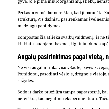
gyva. Joje pilna mikroorganizmų, sliekų, nema
Perkasta žemė dar nereiškia, kad ji paruošta. K
struktūrą. Vis dažniau pasirenkamas švelnesnis
medžiagų papildymas.
Kompostas čia atlieka svarbų vaidmenį. Jis ne ti
kiekiai, naudojami kasmet, ilgainiui duoda ap
Augalų pasirinkimas pagal vietą, n
Ne visi augalai tinka visur. Saulė, pavėsis, vė
Pomidorai, pasodinti vėsioje, drėgnoje vietoje, 
sužydės.
Sodo ir daržo priežiūra tampa paprastesnė, kai 
nereiškia, kad negalima eksperimentuoti. Tačia