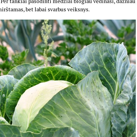
 Per tankiai pasodinti medžiai blogiau vėdinasi, dažniau
irštamas, bet labai svarbus veiksnys.