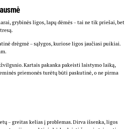
 bausmė
ai, grybinės ligos, lapų dėmės – tai ne tik priešai, bet
tresą.
atinė drėgmė – sąlygos, kuriose ligos jaučiasi puikiai.
am.
 žvilgsnio. Kartais pakanka pakeisti laistymo laiką,
Cheminės priemonės turėtų būti paskutinė, o ne pirma
etų – greitas kelias į problemas. Dirva išsenka, ligos