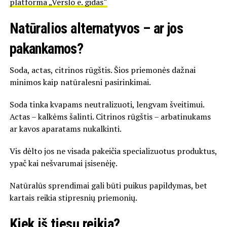
platforma „Verslo e. gidas“
Natūralios alternatyvos – ar jos
pakankamos?
Soda, actas, citrinos rūgštis. Šios priemonės dažnai
minimos kaip natūralesni pasirinkimai.
Soda tinka kvapams neutralizuoti, lengvam šveitimui.
Actas – kalkėms šalinti. Citrinos rūgštis – arbatinukams
ar kavos aparatams nukalkinti.
Vis dėlto jos ne visada pakeičia specializuotus produktus,
ypač kai nešvarumai įsisenėję.
Natūralūs sprendimai gali būti puikus papildymas, bet
kartais reikia stipresnių priemonių.
Kiek iš tiesų reikia?