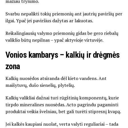
mažiau trynimo.
Svarbu nepalikti tokių priemonių ant jautrių paviršių per
ilgai. Ypač jei paviršius dažytas ar lakuotas.
Reikalingiausių valymo priemonių gidas be gero riebalų
valiklio būtų nepilnas – ypač aktyvioje virtuvėje.
Vonios kambarys – kalkių ir drėgmės
zona
Kalkių nuosėdos atsiranda dėl kieto vandens. Ant
maišytuvų, dušo sienelių, plytelių.
Kalkių valikliai dažnai turi rūgštinių komponentų, kurie
tirpdo mineralines nuosėdas. Acto pagrindu pagaminti
produktai veikia švelniau, bet gali turėti stipresnį kvapą.
Jei kalkės kaupiasi nuolat, verta valyti reguliariai – tada