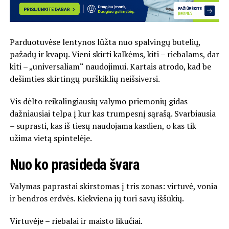
Parduotuvėse lentynos lūžta nuo spalvingų butelių,
pažadų ir kvapų. Vieni skirti kalkėms, kiti – riebalams, dar
kiti – „universaliam“ naudojimui. Kartais atrodo, kad be
dešimties skirtingų purškiklių neišsiversi.
Vis dėlto reikalingiausių valymo priemonių gidas
dažniausiai telpa į kur kas trumpesnį sąrašą. Svarbiausia
– suprasti, kas iš tiesų naudojama kasdien, o kas tik
užima vietą spintelėje.
Nuo ko prasideda švara
Valymas paprastai skirstomas į tris zonas: virtuvė, vonia
ir bendros erdvės. Kiekviena jų turi savų iššūkių.
Virtuvėje – riebalai ir maisto likučiai.