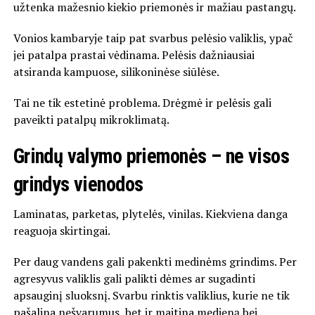
užtenka mažesnio kiekio priemonės ir mažiau pastangų.
Vonios kambaryje taip pat svarbus pelėsio valiklis, ypač
jei patalpa prastai vėdinama. Pelėsis dažniausiai
atsiranda kampuose, silikoninėse siūlėse.
Tai ne tik estetinė problema. Drėgmė ir pelėsis gali
paveikti patalpų mikroklimatą.
Grindų valymo priemonės – ne visos
grindys vienodos
Laminatas, parketas, plytelės, vinilas. Kiekviena danga
reaguoja skirtingai.
Per daug vandens gali pakenkti medinėms grindims. Per
agresyvus valiklis gali palikti dėmes ar sugadinti
apsauginį sluoksnį.
Svarbu rinktis valiklius, kurie ne tik
pašalina nešvarumus, bet ir maitina medieną bei