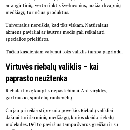
ar augintinių, verta rinktis švelnesnius, mažiau kvapnių
medžiagų turinčius produktus.
Universalus nereiškia, kad tiks viskam. Natūralaus
akmens paviršiai ar jautrus medis gali reikalauti
specialios priežiūros.
Tačiau kasdieniam valymui toks valiklis tampa pagrindu.
Virtuvės riebalų valiklis – kai
paprasto neužtenka
Riebalai linkę kauptis nepastebimai. Ant viryklės,
gartraukio, spintelių rankenėlių.
Čia jau prireikia stipresnio poveikio. Riebalų valikliai
dažnai turi šarminių medžiagų, kurios skaido riebalų
molekules. Dėl to paviršius tampa švarus greičiau ir su