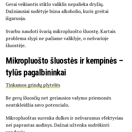
Gerai veikiantis stiklo valiklis nepalieka dryžių.
Dažniausiai sudėtyje būna alkoholio, kuris greitai
išgaruoja.
Svarbu naudoti švarią mikropluošto šluostę. Kartais
problema slypi ne pačiame valiklyje, o nešvarioje
šluostėje.
Mikropluošto šluostės ir kempinės –
tylūs pagalbininkai
Tinkamos grindų plytelės
Be gerų šluosčių net geriausios valymo priemonės
neatskleidžia savo potencialo.
Mikropluoštas surenka dulkes ir nešvarumus efektyviau
nei paprastas audinys. Dažnai užtenka sudrėkinti