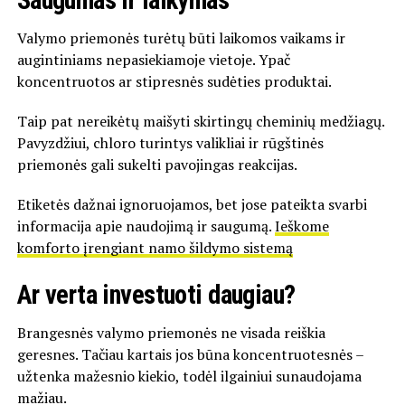
Saugumas ir laikymas
Valymo priemonės turėtų būti laikomos vaikams ir
augintiniams nepasiekiamoje vietoje. Ypač
koncentruotos ar stipresnės sudėties produktai.
Taip pat nereikėtų maišyti skirtingų cheminių medžiagų.
Pavyzdžiui, chloro turintys valikliai ir rūgštinės
priemonės gali sukelti pavojingas reakcijas.
Etiketės dažnai ignoruojamos, bet jose pateikta svarbi
informacija apie naudojimą ir saugumą.
Ieškome
komforto įrengiant namo šildymo sistemą
Ar verta investuoti daugiau?
Brangesnės valymo priemonės ne visada reiškia
geresnes. Tačiau kartais jos būna koncentruotesnės –
užtenka mažesnio kiekio, todėl ilgainiui sunaudojama
mažiau.