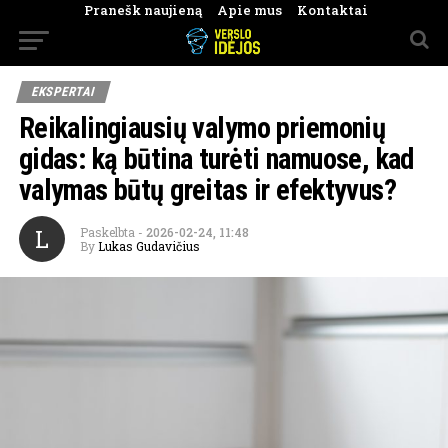
Pranešk naujieną
Apie mus
Kontaktai
EKSPERTAI
Reikalingiausių valymo priemonių
gidas: ką būtina turėti namuose, kad
valymas būtų greitas ir efektyvus?
L
Paskelbta
-
2026-02-24, 11:48
By
Lukas Gudavičius