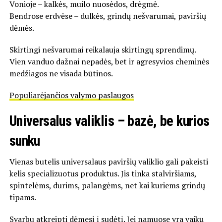
Vonioje – kalkės, muilo nuosėdos, drėgmė.
Bendrose erdvėse – dulkės, grindų nešvarumai, paviršių
dėmės.
Skirtingi nešvarumai reikalauja skirtingų sprendimų.
Vien vanduo dažnai nepadės, bet ir agresyvios cheminės
medžiagos ne visada būtinos.
Populiarėjančios valymo paslaugos
Universalus valiklis – bazė, be kurios
sunku
Vienas butelis universalaus paviršių valiklio gali pakeisti
kelis specializuotus produktus. Jis tinka stalviršiams,
spintelėms, durims, palangėms, net kai kuriems grindų
tipams.
Svarbu atkreipti dėmesį į sudėtį. Jei namuose yra vaikų