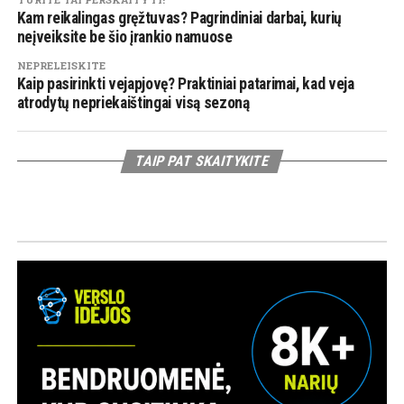
Kam reikalingas gręžtuvas? Pagrindiniai darbai, kurių
neįveiksite be šio įrankio namuose
NEPRELEISKITE
Kaip pasirinkti vejapjovę? Praktiniai patarimai, kad veja
atrodytų nepriekaištingai visą sezoną
TAIP PAT SKAITYKITE