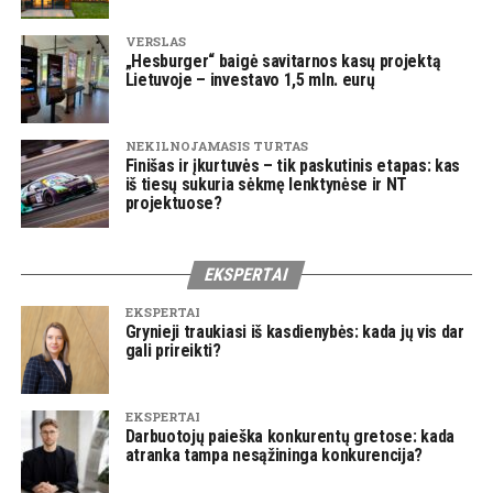
VERSLAS
„Hesburger“ baigė savitarnos kasų projektą
Lietuvoje – investavo 1,5 mln. eurų
NEKILNOJAMASIS TURTAS
Finišas ir įkurtuvės – tik paskutinis etapas: kas
iš tiesų sukuria sėkmę lenktynėse ir NT
projektuose?
EKSPERTAI
EKSPERTAI
Grynieji traukiasi iš kasdienybės: kada jų vis dar
gali prireikti?
EKSPERTAI
Darbuotojų paieška konkurentų gretose: kada
atranka tampa nesąžininga konkurencija?