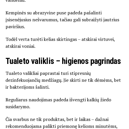
vandeniu.
Kempinės su abrazyvine puse padeda pašalinti
įsisenėjusius nešvarumus, tačiau gali subraižyti jautrius
paviršius.
Todėl verta turėti kelias skirtingas – atskirai virtuvei,
atskirai voniai.
Tualeto valiklis – higienos pagrindas
Tualeto valikliai paprastai turi stipresnių
dezinfekuojančių medžiagų. Jie skirti ne tik dėmėms, bet
ir bakterijoms šalinti.
Reguliarus naudojimas padeda išvengti kalkių žiedo
susidarymo.
Čia svarbus ne tik produktas, bet ir laikas – dažnai
rekomenduojama palikti priemonę kelioms minutėms,