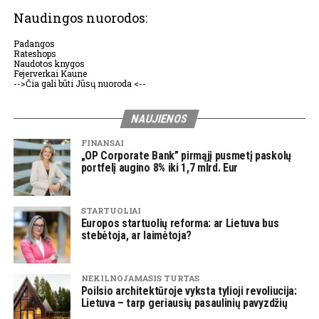
Naudingos nuorodos:
Padangos
Rateshops
Naudotos knygos
Fejerverkai Kaune
-->Čia gali būti Jūsų nuoroda <--
NAUJIENOS
FINANSAI
„OP Corporate Bank” pirmąjį pusmetį paskolų
portfelį augino 8% iki 1,7 mlrd. Eur
STARTUOLIAI
Europos startuolių reforma: ar Lietuva bus
stebėtoja, ar laimėtoja?
NEKILNOJAMASIS TURTAS
Poilsio architektūroje vyksta tylioji revoliucija:
Lietuva – tarp geriausių pasaulinių pavyzdžių