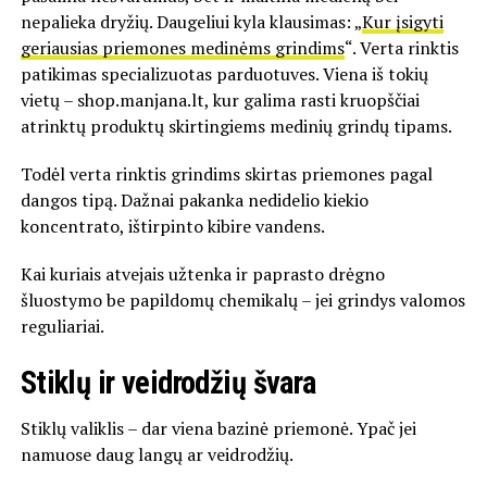
nepalieka dryžių. Daugeliui kyla klausimas: „
Kur įsigyti
geriausias priemones medinėms grindims
“. Verta rinktis
patikimas specializuotas parduotuves. Viena iš tokių
vietų – shop.manjana.lt, kur galima rasti kruopščiai
atrinktų produktų skirtingiems medinių grindų tipams.
Todėl verta rinktis grindims skirtas priemones pagal
dangos tipą. Dažnai pakanka nedidelio kiekio
koncentrato, ištirpinto kibire vandens.
Kai kuriais atvejais užtenka ir paprasto drėgno
šluostymo be papildomų chemikalų – jei grindys valomos
reguliariai.
Stiklų ir veidrodžių švara
Stiklų valiklis – dar viena bazinė priemonė. Ypač jei
namuose daug langų ar veidrodžių.