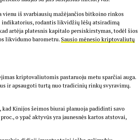
a vienu iš svarbiausių mažėjančios bitkoino rinkos
s indikatorius, rodantis likvidžių lėšų atsiradimą
kad artėja platesnis kapitalo persiskirstymas, todėl šios
kos likvidumo barometru.
Sausio mėnesio kriptovaliutų
ėjimas kriptovaliutomis pastaruoju metu sparčiai auga.
ius ir apsaugoti turtą nuo tradicinių rinkų svyravimų.
 kad Kinijos šeimos biurai planuoja padidinti savo
proc., o ypač aktyvūs yra jaunesnės kartos atstovai,