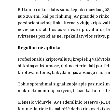
Bitkoino rinkos dalis sumažėjo iki maždaug 58
nuo 2024 m., kai po rinkimų JAV prasidėjo rinkos
persiorientavimą link alternatyviųjų kriptovali
nevienodi: stabiliosios vertės kriptovaliutos, bi
tvirtesnes pozicijas nei spekuliatyvios sritys
Reguliacinė aplinka
Profesionalūs kriptovaliutų krepšelių valdytoja
bitkoiną aukštumose, didino eterio dalį portfe
kriptovaliutoms, laikydami jas apsauga nuo ri
Tokie sprendimai signalizuoja apie pasiruošimą r
makroekonominių pokyčių, tačiau kartu ir sutei
Mėnesio viduryje JAV Federalinio rezervo (FED
forume, kurioje jis pabrėžė darbo rinkos rizika