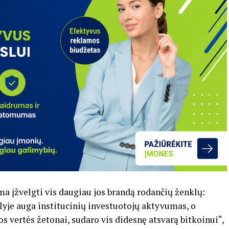
ma įžvelgti vis daugiau jos brandą rodančių ženklų:
lyje auga institucinių investuotojų aktyvumas, o
os vertės žetonai, sudaro vis didesnę atsvarą bitkoinui“,