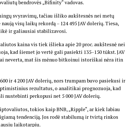
ovaliutų bendrovės „Bifinity“ vadovas.
šmingų svyravimų, tačiau išliko aukštesnės nei metų
 naują visų laikų rekordą – 124 495 JAV dolerių. Tiesa,
ikė ir galiausiai stabilizavosi.
iutos kaina vis tiek išlieka apie 20 proc. aukštesnė nei
oja, kad šiemet jo vertė gali pasiekti 135–150 tūkst. JAV
siai neverta, mat šis mėnuo bitkoinui istoriškai nėra itin
 600 ir 4 200 JAV dolerių, nors trumpam buvo pasiekusi ir
ptimistinius rezultatus, o analitikai prognozuoja, kad
ali nustebinti perkopusi net 5 000 JAV dolerių.
iptovaliutos, tokios kaip BNB, „Ripple“, ar kiek labiau
eigiamą tendenciją. Jos rodė stabilumą ir tvirtą rinkos
ausiu laikotarpiu.