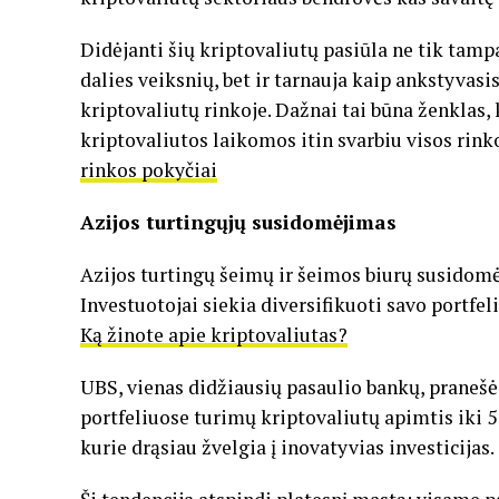
Didėjanti šių kriptovaliutų pasiūla ne tik tamp
dalies veiksnių, bet ir tarnauja kaip ankstyvasi
kriptovaliutų rinkoje. Dažnai tai būna ženklas, 
kriptovaliutos laikomos itin svarbiu visos rin
rinkos pokyčiai
Azijos turtingųjų susidomėjimas
Azijos turtingų šeimų ir šeimos biurų susidom
Investuotojai siekia diversifikuoti savo portfel
Ką žinote apie kriptovaliutas?
UBS, vienas didžiausių pasaulio bankų, pranešė,
portfeliuose turimų kriptovaliutų apimtis iki 5 
kurie drąsiau žvelgia į inovatyvias investicijas.