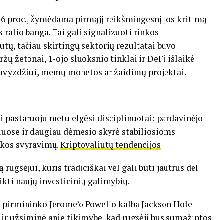
,6 proc., žymėdama pirmąjį reikšmingesnį jos kritimą
 ralio banga. Tai gali signalizuoti rinkos
utų, tačiau skirtingų sektorių rezultatai buvo
ržų žetonai, 1-ojo sluoksnio tinklai ir DeFi išlaikė
, pavyzdžiui, memų monetos ar žaidimų projektai.
i pastaruoju metu elgėsi disciplinuotai: pardavinėjo
liuose ir daugiau dėmesio skyrė stabiliosioms
nkos svyravimų.
Kriptovaliutų tendencijos
ugsėjui, kuris tradiciškai vėl gali būti jautrus dėl
kti naujų investicinių galimybių.
) pirmininko Jerome’o Powello kalba Jackson Hole
s ir užsiminė apie tikimybę, kad rugsėjį bus sumažintos