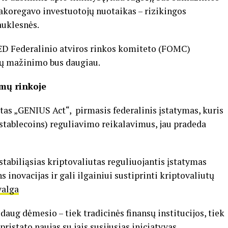
pakoregavo investuotojų nuotaikas – rizikingos
rauklesnės.
FED Federalinio atviros rinkos komiteto (FOMC)
mų mažinimo bus daugiau.
mų rinkoje
as „GENIUS Act“, pirmasis federalinis įstatymas, kuris
. stablecoins) reguliavimo reikalavimus, jau pradeda
stabiliąsias kriptovaliutas reguliuojantis įstatymas
 inovacijas ir gali ilgainiui sustiprinti kriptovaliutų
valga
 daug dėmesio – tiek tradicinės finansų institucijos, tiek
ristato naujas su jais susijusias iniciatyvas.