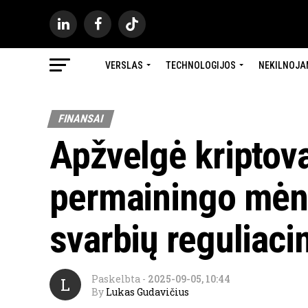
VERSLAS
TECHNOLOGIJOS
NEKILNOJA
FINANSAI
Apžvelgė kriptova
permainingo mėn
svarbių reguliaci
Paskelbta
-
2025-09-05, 10:44
L
By
Lukas Gudavičius