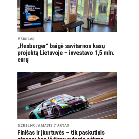
VERSLAS
„Hesburger“ baigė savitarnos kasų
projektą Lietuvoje – investavo 1,5 mln.
eurų
NEKILNOJAMASIS TURTAS
Finišas ir įkurtuvės – tik paskutinis