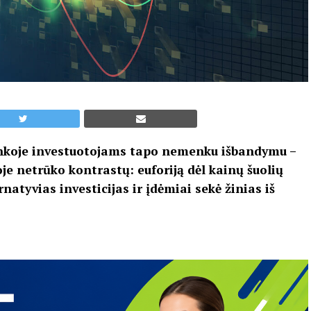
inkoje investuotojams tapo nemenku išbandymu –
je netrūko kontrastų: euforiją dėl kainų šuolių
rnatyvias investicijas ir įdėmiai sekė žinias iš