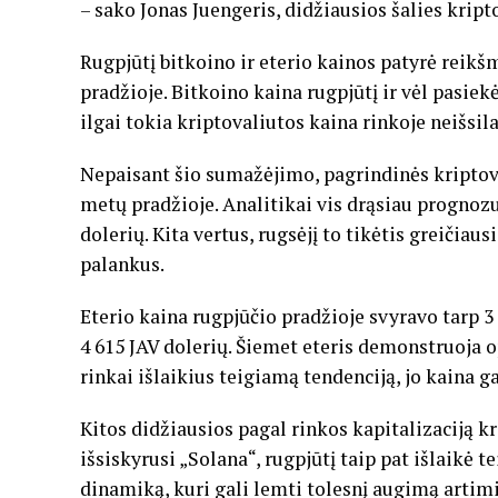
– sako Jonas Juengeris, didžiausios šalies kript
Rugpjūtį bitkoino ir eterio kainos patyrė reik
pradžioje. Bitkoino kaina rugpjūtį ir vėl pasiekė
ilgai tokia kriptovaliutos kaina rinkoje neišsila
Nepaisant šio sumažėjimo, pagrindinės kriptoval
metų pradžioje. Analitikai vis drąsiau prognozu
dolerių. Kita vertus, rugsėjį to tikėtis greičiau
palankus.
Eterio kaina rugpjūčio pradžioje svyravo tarp 3
4 615 JAV dolerių. Šiemet eteris demonstruoja o
rinkai išlaikius teigiamą tendenciją, jo kaina g
Kitos didžiausios pagal rinkos kapitalizaciją kr
išsiskyrusi „Solana“, rugpjūtį taip pat išlaikė t
dinamiką, kuri gali lemti tolesnį augimą artimi