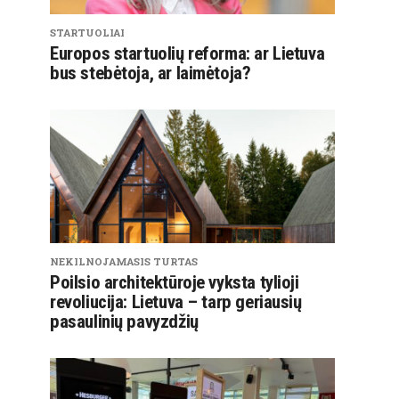
STARTUOLIAI
Europos startuolių reforma: ar Lietuva
bus stebėtoja, ar laimėtoja?
NEKILNOJAMASIS TURTAS
Poilsio architektūroje vyksta tylioji
revoliucija: Lietuva – tarp geriausių
pasaulinių pavyzdžių