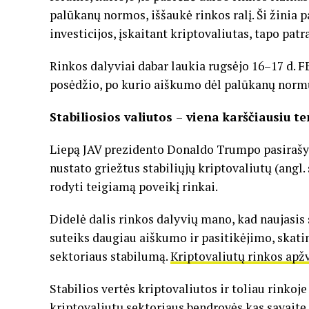
palūkanų normos, iššaukė rinkos ralį. Ši žinia 
investicijos, įskaitant kriptovaliutas, tapo pat
Rinkos dalyviai dabar laukia rugsėjo 16–17 d. 
posėdžio, po kurio aiškumo dėl palūkanų nor
Stabiliosios valiutos
–
viena karščiausiu te
Liepą JAV prezidento Donaldo Trumpo pasirašyt
nustato griežtus stabiliųjų kriptovaliutų (angl
rodyti teigiamą poveikį rinkai.
Didelė dalis rinkos dalyvių mano, kad naujasis 
suteiks daugiau aiškumo ir pasitikėjimo, skatins
sektoriaus stabilumą.
Kriptovaliutų rinkos apž
Stabilios vertės kriptovaliutos ir toliau rinkoje
kriptovaliutų sektoriaus bendrovės kas savaitę p