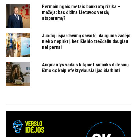
Permainingais metais bankrotų rizika –
mažėja: kas didina Lietuvos verslų
atsparumą?
Juodoji išpardavimų savaitė: dauguma žadėjo
nieko nepirkti, bet išleido trečdaliu daugiau
nei pernai
Auginantys vaikus kitąmet sulauks didesnių
išmokų: kaip efektyviausiai jas įdarbinti