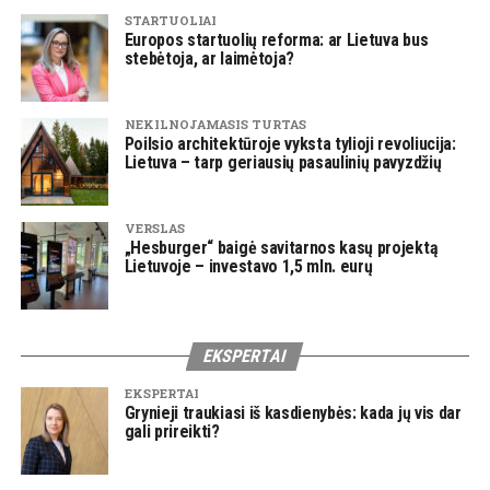
STARTUOLIAI
Europos startuolių reforma: ar Lietuva bus
stebėtoja, ar laimėtoja?
NEKILNOJAMASIS TURTAS
Poilsio architektūroje vyksta tylioji revoliucija:
Lietuva – tarp geriausių pasaulinių pavyzdžių
VERSLAS
„Hesburger“ baigė savitarnos kasų projektą
Lietuvoje – investavo 1,5 mln. eurų
EKSPERTAI
EKSPERTAI
Grynieji traukiasi iš kasdienybės: kada jų vis dar
gali prireikti?