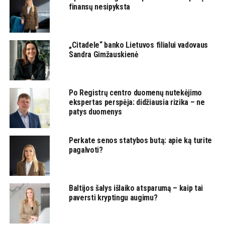
finansų nesipyksta
„Citadele“ banko Lietuvos filialui vadovaus
Sandra Gimžauskienė
Po Registrų centro duomenų nutekėjimo
ekspertas perspėja: didžiausia rizika – ne
patys duomenys
Perkate senos statybos butą: apie ką turite
pagalvoti?
Baltijos šalys išlaiko atsparumą – kaip tai
paversti kryptingu augimu?