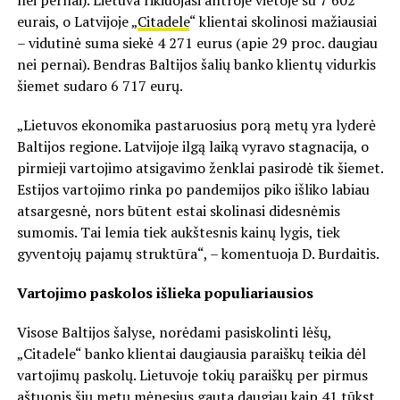
eurais, o Latvijoje „
Citadele
“ klientai skolinosi mažiausiai
– vidutinė suma siekė 4 271 eurus (apie 29 proc. daugiau
nei pernai). Bendras Baltijos šalių banko klientų vidurkis
šiemet sudaro 6 717 eurų.
„Lietuvos ekonomika pastaruosius porą metų yra lyderė
Baltijos regione. Latvijoje ilgą laiką vyravo stagnacija, o
pirmieji vartojimo atsigavimo ženklai pasirodė tik šiemet.
Estijos vartojimo rinka po pandemijos piko išliko labiau
atsargesnė, nors būtent estai skolinasi didesnėmis
sumomis. Tai lemia tiek aukštesnis kainų lygis, tiek
gyventojų pajamų struktūra“, – komentuoja D. Burdaitis.
Vartojimo paskolos išlieka populiariausios
Visose Baltijos šalyse, norėdami pasiskolinti lėšų,
„Citadele“ banko klientai daugiausia paraiškų teikia dėl
vartojimų paskolų. Lietuvoje tokių paraiškų per pirmus
aštuonis šių metų mėnesius gauta daugiau kaip 41 tūkst.