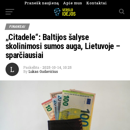
Pranešk naujieną
Apie mus
Kontaktai
FINANSAI
„Citadele“: Baltijos šalyse
skolinimosi sumos auga, Lietuvoje –
sparčiausiai
L
Paskelbta
-
2025-10-14, 10:25
By
Lukas Gudavičius