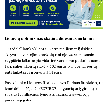
Lietuvių optimizmas skatina didesnius pirkinius
„Citadele“ banko klientai Lietuvoje šiemet išsiskiria
aktyvumu vartojimo paskolų rinkoje. 2025 m. sausio–
rugpjūčio laikotarpiu vidutinė vartojimo paskolos suma
tarp šalies klientų siekė 7 602 eurus, kai pernai per tą
patį laikotarpį ji buvo 5 344 eurai.
Pasak banko Lietuvos filialo vadovo Dariaus Burdaičio, tai
lėmė dėl mažėjančio EURIBOR, augančių atlyginimų ir
suvaldyto infliacijos lygio atsigaunanti gyventojų
perkamoji galia.