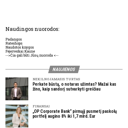
Naudingos nuorodos:
Padangos
Rateshops
Naudotos knygos
Fejerverkai Kaune
-->Čia gali būti Jūsų nuoroda <--
NAUJIENOS
NEKILNOJAMASIS TURTAS
Perkate būstą, o notaras užimtas? Mažai kas
žino, kaip sandorį sutvarkyti greičiau
FINANSAI
„OP Corporate Bank” pirmąjį pusmetį paskolų
portfelį augino 8% iki 1,7 mlrd. Eur