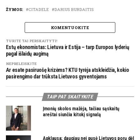
ŽYMOS:
CITADELE
DARIUS BURDAITIS
KOMENTUOKITE
TURITE TAI PERSKAITYTI!
Estų ekonomistas: Lietuva ir Estija – tarp Europos lyderių
pagal išlaidų augimą
NEPRELEISKITE
Ar esate pasiruošę krizėms? KTU tyrėja atskleidžia, kokio
pasirengimo dar trūksta Lietuvos gyventojams
TAIP PAT SKAITYKITE
Įmonių skolos mažėja, tačiau sąskaitų
areštai siunčia kitokį signalą
Apklausa: daugiau nei pusė Lietuvos porų dėl