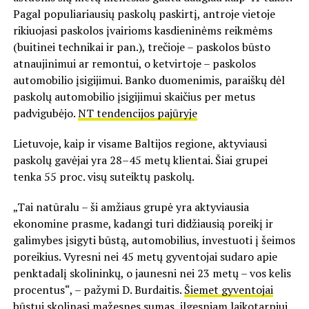
Pagal populiariausių paskolų paskirtį, antroje vietoje
rikiuojasi paskolos įvairioms kasdieninėms reikmėms
(buitinei technikai ir pan.), trečioje – paskolos būsto
atnaujinimui ar remontui, o ketvirtoje – paskolos
automobilio įsigijimui. Banko duomenimis, paraiškų dėl
paskolų automobilio įsigijimui skaičius per metus
padvigubėjo.
NT tendencijos pajūryje
Lietuvoje, kaip ir visame Baltijos regione, aktyviausi
paskolų gavėjai yra 28–45 metų klientai. Šiai grupei
tenka 55 proc. visų suteiktų paskolų.
„Tai natūralu – ši amžiaus grupė yra aktyviausia
ekonomine prasme, kadangi turi didžiausią poreikį ir
galimybes įsigyti būstą, automobilius, investuoti į šeimos
poreikius. Vyresni nei 45 metų gyventojai sudaro apie
penktadalį skolininkų, o jaunesni nei 23 metų – vos kelis
procentus“, – pažymi D. Burdaitis.
Šiemet gyventojai
būstui skolinasi mažesnes sumas, ilgesniam laikotarpiui