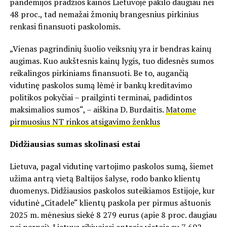
pandemijos pradžios kainos Lietuvoje pakilo daugiau nei
48 proc., tad nemažai žmonių brangesnius pirkinius
renkasi finansuoti paskolomis.
„Vienas pagrindinių šuolio veiksnių yra ir bendras kainų
augimas. Kuo aukštesnis kainų lygis, tuo didesnės sumos
reikalingos pirkiniams finansuoti. Be to, augančią
vidutinę paskolos sumą lėmė ir bankų kreditavimo
politikos pokyčiai – prailginti terminai, padidintos
maksimalios sumos“, – aiškina D. Burdaitis.
Matome
pirmuosius NT rinkos atsigavimo ženklus
Didžiausias sumas skolinasi estai
Lietuva, pagal vidutinę vartojimo paskolos sumą, šiemet
užima antrą vietą Baltijos šalyse, rodo banko klientų
duomenys. Didžiausios paskolos suteikiamos Estijoje, kur
vidutinė „Citadele“ klientų paskola per pirmus aštuonis
2025 m. mėnesius siekė 8 279 eurus (apie 8 proc. daugiau
nei pernai). Lietuva rikiuojasi antroje vietoje su 7 602