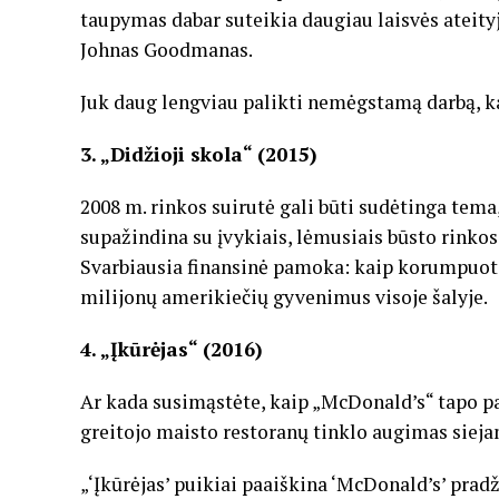
taupymas dabar suteikia daugiau laisvės ateityj
Johnas Goodmanas.
Juk daug lengviau palikti nemėgstamą darbą, k
3. „Didžioji skola“ (2015)
2008 m. rinkos suirutė gali būti sudėtinga tema,
supažindina su įvykiais, lėmusiais būsto rinkos
Svarbiausia finansinė pamoka: kaip korumpuoto
milijonų amerikiečių gyvenimus visoje šalyje.
4. „Įkūrėjas“ (2016)
Ar kada susimąstėte, kaip „McDonald’s“ tapo pa
greitojo maisto restoranų tinklo augimas sieja
„‘Įkūrėjas’ puikiai paaiškina ‘McDonald’s’ prad