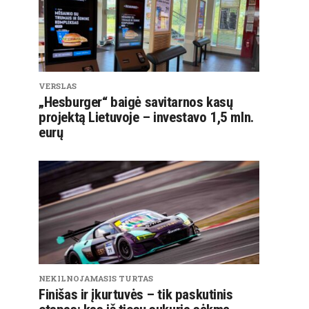
VERSLAS
„Hesburger“ baigė savitarnos kasų
projektą Lietuvoje – investavo 1,5 mln.
eurų
NEKILNOJAMASIS TURTAS
Finišas ir įkurtuvės – tik paskutinis