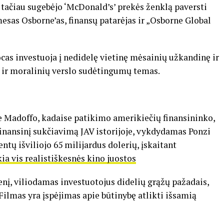
tačiau sugebėjo ‘McDonald’s’ prekės ženklą paversti
esas Osborne’as, finansų patarėjas ir „Osborne Global
cas investuoja į nedidelę vietinę mėsainių užkandinę ir
ų ir moralinių verslo sudėtingumų temas.
ie Madoffo, kadaise patikimo amerikiečių finansininko,
finansinį sukčiavimą JAV istorijoje, vykdydamas Ponzi
entų išviliojo 65 milijardus dolerių, įskaitant
ia vis realistiškesnės kino juostos
nį, viliodamas investuotojus didelių grąžų pažadais,
Filmas yra įspėjimas apie būtinybę atlikti išsamią