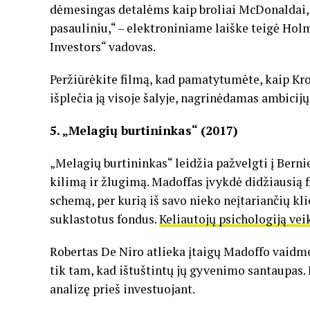
dėmesingas detalėms kaip broliai McDonaldai, 
pasauliniu,“ – elektroniniame laiške teigė Holm
Investors“ vadovas.
Peržiūrėkite filmą, kad pamatytumėte, kaip Kro
išplečia ją visoje šalyje, nagrinėdamas ambicij
5. „Melagių burtininkas“ (2017)
„Melagių burtininkas“ leidžia pažvelgti į Bern
kilimą ir žlugimą. Madoffas įvykdė didžiausią 
schemą, per kurią iš savo nieko neįtariančių kli
suklastotus fondus.
Keliautojų psichologiją veik
Robertas De Niro atlieka įtaigų Madoffo vaidme
tik tam, kad ištuštintų jų gyvenimo santaupas. 
analizę prieš investuojant.