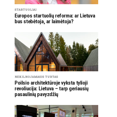
STARTUOLIAI
Europos startuolių reforma: ar Lietuva
bus stebėtoja, ar laimėtoja?
NEKILNOJAMASIS TURTAS
Poilsio architektūroje vyksta tylioji
revoliucija: Lietuva – tarp geriausių
pasaulinių pavyzdžių