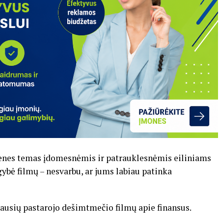
dienes temas įdomesnėmis ir patrauklesnėmis eiliniams
bė filmų – nesvarbu, ar jums labiau patinka
iausių pastarojo dešimtmečio filmų apie finansus.