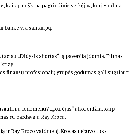
e, kaip paaiškina pagrindinis veikėjas, kurį vaidina
ai banke yra santaupų.
 tačiau „Didysis shortas“ ją paverčia įdomia. Filmas
 krizę.
s finansų profesionalų grupės godumas gali sugriauti
sauliniu fenomenu? „Įkūrėjas“ atskleidžia, kaip
mas su pardavėju Ray Krocu.
žią ir Ray Kroco vaidmenį. Krocas nebuvo toks