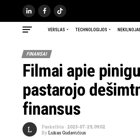
VERSLAS
TECHNOLOGIJOS
NEKILNOJA
FINANSAI
Filmai apie pinig
pastarojo dešimt
finansus
Paskelbta
-
2025-07-29, 09:02
L
By
Lukas Gudavičius