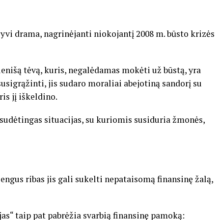
yvi drama, nagrinėjanti niokojantį 2008 m. būsto krizės
ienišą tėvą, kuris, negalėdamas mokėti už būstą, yra
usigrąžinti, jis sudaro moraliai abejotiną sandorį su
s jį iškeldino.
 sudėtingas situacijas, su kuriomis susiduria žmonės,
engus ribas jis gali sukelti nepataisomą finansinę žalą,
as“ taip pat pabrėžia svarbią finansinę pamoką: