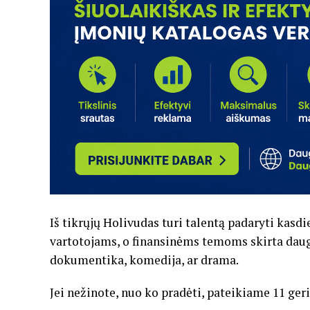
Iš tikrųjų Holivudas turi talentą padaryti kas
vartotojams, o finansinėms temoms skirta daugy
dokumentika, komedija, ar drama.
Jei nežinote, nuo ko pradėti, pateikiame 11 ger