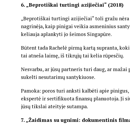
6. „Beprotiškai turtingi azijiečiai“ (2018)
„Beprotiškai turtingi azijiečiai“ toli gražu nėr
nagrinėja, kaip pinigai veikia asmeninius santy
keliauja aplankyti jo šeimos Singapūre.
Būtent tada Rachelė pirmą kartą supranta, koki
tai atneša laimę, iš tikrųjų tai kelia rūpesčių.
Nesvarbu, ar jūsų partneris turi daug, ar mažai 
sukelti nesutarimų santykiuose.
Pamoka: poros turi anksti kalbėti apie pinigus
ekspertė ir sertifikuota finansų planuotoja. Ji s
jūsų tikslai ateityje sutampa.
7. „Žaidimas su ugnimi: dokumentinis film