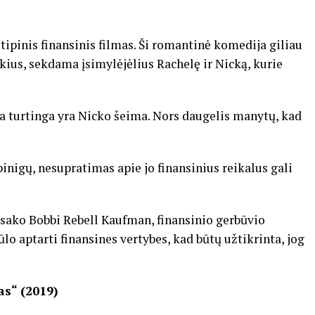
a tipinis finansinis filmas. Ši romantinė komedija giliau
kius, sekdama įsimylėjėlius Rachelę ir Nicką, kurie
a turtinga yra Nicko šeima. Nors daugelis manytų, kad
pinigų, nesupratimas apie jo finansinius reikalus gali
, sako Bobbi Rebell Kaufman, finansinio gerbūvio
iūlo aptarti finansines vertybes, kad būtų užtikrinta, jog
as“ (2019)