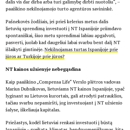
dalis vis dar dirba arba turi galimybę dirbti nuotoliu“, –
paaiškino nekilnojamojo turto agentūros savininkė.
Pašnekovės žodžiais, jei prieš kelerius metus dalis
lietuvių sprendimą investuoti į NT Ispanijoje priimdavo
spontaniškai, šiuo metu sprendimai labiau apgalvoti,
pasverti, juolab kad daugeliui labai svarbu bent dalį NT
išlaikyti gimtinėje.
Nekilnojamas turtas Ispanijoje prie
jūros ar Turkijoje prie jūros?
NT kainos užsienyje nebegąsdina
Kaip paaiškino „Compensa Life“ Verslo plėtros vadovas
Marius Dubnikovas, lietuviams NT kainos Ispanijoje, ypač
lyginant su Lietuvos kurortais, gali atrodyti patrauklios,
tačiau svarbu nepamiršti, jog investuojant į NT užsienio
šalyse, iškeliauja kapitalas.
Priežastys, kodėl lietuviai renkasi investuoti į būstą
Ispanijoje – sveikata, klimatas, bendruomeniškumas, kita