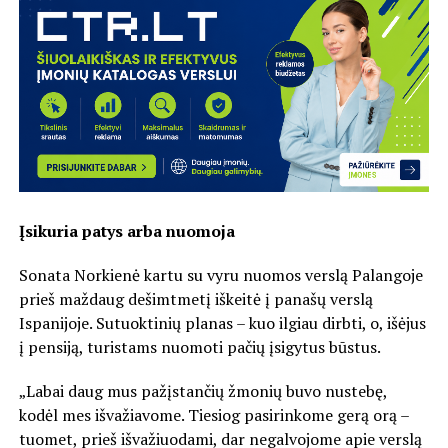
Įsikuria patys arba nuomoja
Sonata Norkienė kartu su vyru nuomos verslą Palangoje
prieš maždaug dešimtmetį iškeitė į panašų verslą
Ispanijoje. Sutuoktinių planas – kuo ilgiau dirbti, o, išėjus
į pensiją, turistams nuomoti pačių įsigytus būstus.
„Labai daug mus pažįstančių žmonių buvo nustebę,
kodėl mes išvažiavome. Tiesiog pasirinkome gerą orą –
tuomet, prieš išvažiuodami, dar negalvojome apie verslą