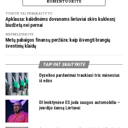
KOMENTUOKITE
TURITE TAI PERSKAITYTI!
Apklausa: kalėdinėms dovanoms lietuviai skirs kuklesnį
biudžetą nei pernai
NEPRELEISKITE
Metų pabaigos finansų peržiūra: kaip išvengti brangių
šventinių klaidų
TAIP PAT SKAITYKITE
Dyzelino pardavimai traukiasi tris mėnesius
iš eilės
DI lenktynėse ES juda saugos automobiliu –
įvardijo šansą Lietuvai