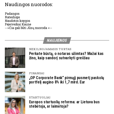
Naudingos nuorodos:
Padangos
Rateshops
Naudotos knygos
Fejerverkai Kaune
-->Čia gali būti Jūsų nuoroda <--
NAUJIENOS
NEKILNOJAMASIS TURTAS
Perkate būstą, o notaras užimtas? Mažai kas
žino, kaip sandorį sutvarkyti greičiau
FINANSAI
„OP Corporate Bank” pirmąjį pusmetį paskolų
portfelį augino 8% iki 1,7 mlrd. Eur
STARTUOLIAI
Europos startuolių reforma: ar Lietuva bus
stebėtoja, ar laimėtoja?