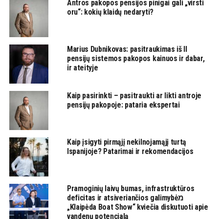
Antros pakopos pensijos pinigai gali „virsti
oru“: kokių klaidų nedaryti?
Marius Dubnikovas: pasitraukimas iš II
pensijų sistemos pakopos kainuos ir dabar,
ir ateityje
Kaip pasirinkti – pasitraukti ar likti antroje
pensijų pakopoje: pataria ekspertai
Kaip įsigyti pirmąjį nekilnojamąjį turtą
Ispanijoje? Patarimai ir rekomendacijos
Pramoginių laivų bumas, infrastruktūros
deficitas ir atsiveriančios galimybėמ
„Klaipėda Boat Show“ kviečia diskutuoti apie
vandenų potencialą