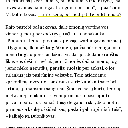
tolerancijos įsivertinimas, racionalumas ir kantrybė, mat
investavimas naudingas tik ilguoju periodu“, – paaiškino
M. Dubnikovas.
Turite seną, bet nedrįstate pirkti naujo?
Kaip pastebi pašnekovas, dalis žmonių vertina vos
vienerių metų perspektyvą, tačiau to nepakanka.
„Planuoti ateities pirkinius, pensiją svarbu gavus pirmąjį
atlyginimą. Iki maždaug 60 metų jaučiamės nenugalimi ir
nemirtingi, o pensijai dažnai vis dar pradedame ruoštis
likus vos dešimtmečiui. Jauni žmonės dažnai mano, jog
jiems nieko nenutiks, pensijai ruoštis per anksti, o jos
sulaukus jais pasirūpins valstybė. Taip atidedame
sprendimą investuoti ar draustis, rizikuodami savo bei
artimųjų finansiniu saugumu. Šimtus metų kurtų teorijų
niekas nepanaikino – savimi pirmiausia pasirūpinti
privalai pats. Juk panaši taisyklė galioja skrydžio metu:
pirmiausia kaukę užsidedi sau, paskui gali rūpintis kitais“,
– kalbėjo M. Dubnikovas.