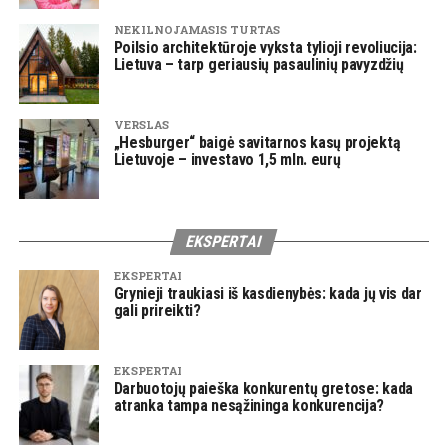
NEKILNOJAMASIS TURTAS
Poilsio architektūroje vyksta tylioji revoliucija:
Lietuva – tarp geriausių pasaulinių pavyzdžių
VERSLAS
„Hesburger“ baigė savitarnos kasų projektą
Lietuvoje – investavo 1,5 mln. eurų
EKSPERTAI
EKSPERTAI
Grynieji traukiasi iš kasdienybės: kada jų vis dar
gali prireikti?
EKSPERTAI
Darbuotojų paieška konkurentų gretose: kada
atranka tampa nesąžininga konkurencija?