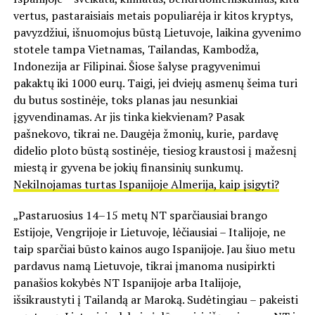
vertus, pastaraisiais metais populiarėja ir kitos kryptys,
pavyzdžiui, išnuomojus būstą Lietuvoje, laikina gyvenimo
stotele tampa Vietnamas, Tailandas, Kambodža,
Indonezija ar Filipinai. Šiose šalyse pragyvenimui
pakaktų iki 1000 eurų. Taigi, jei dviejų asmenų šeima turi
du butus sostinėje, toks planas jau nesunkiai
įgyvendinamas. Ar jis tinka kiekvienam? Pasak
pašnekovo, tikrai ne. Daugėja žmonių, kurie, pardavę
didelio ploto būstą sostinėje, tiesiog kraustosi į mažesnį
miestą ir gyvena be jokių finansinių sunkumų.
Nekilnojamas turtas Ispanijoje Almerija, kaip įsigyti?
„Pastaruosius 14–15 metų NT sparčiausiai brango
Estijoje, Vengrijoje ir Lietuvoje, lėčiausiai – Italijoje, ne
taip sparčiai būsto kainos augo Ispanijoje. Jau šiuo metu
pardavus namą Lietuvoje, tikrai įmanoma nusipirkti
panašios kokybės NT Ispanijoje arba Italijoje,
išsikraustyti į Tailandą ar Maroką. Sudėtingiau – pakeisti