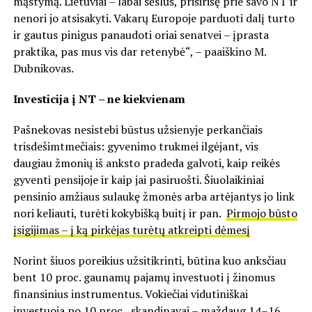
mąstymą. Lietuviai – labai sėslūs, prisirišę prie savo NT ir
nenori jo atsisakyti. Vakarų Europoje parduoti dalį turto
ir gautus pinigus panaudoti oriai senatvei – įprasta
praktika, pas mus vis dar retenybė“, – paaiškino M.
Dubnikovas.
Investicija į NT – ne kiekvienam
Pašnekovas nesistebi būstus užsienyje perkančiais
trisdešimtmečiais: gyvenimo trukmei ilgėjant, vis
daugiau žmonių iš anksto pradeda galvoti, kaip reikės
gyventi pensijoje ir kaip jai pasiruošti. Šiuolaikiniai
pensinio amžiaus sulaukę žmonės arba artėjantys jo link
nori keliauti, turėti kokybišką buitį ir pan.
Pirmojo būsto
įsigijimas – į ką pirkėjas turėtų atkreipti dėmesį
Norint šiuos poreikius užsitikrinti, būtina kuo anksčiau
bent 10 proc. gaunamų pajamų investuoti į žinomus
finansinius instrumentus. Vokiečiai vidutiniškai
investuoja po 10 proc., skandinavai – maždaug 14–16