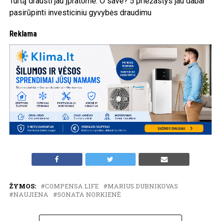
Turtą drausti jau įpratome. O save? 5 priežastys jau dabar
pasirūpinti investiciniu gyvybės draudimu
Reklama
ŽYMOS:
COMPENSA LIFE
MARIUS DUBNIKOVAS
NAUJIENA
SONATA NORKIENĖ