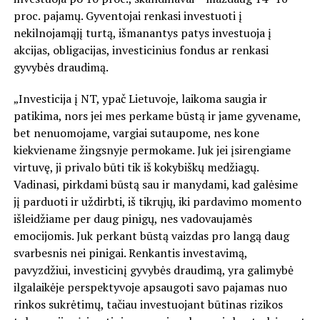
proc. pajamų. Gyventojai renkasi investuoti į
nekilnojamąjį turtą, išmanantys patys investuoja į
akcijas, obligacijas, investicinius fondus ar renkasi
gyvybės draudimą.
„Investicija į NT, ypač Lietuvoje, laikoma saugia ir
patikima, nors jei mes perkame būstą ir jame gyvename,
bet nenuomojame, vargiai sutaupome, nes kone
kiekviename žingsnyje permokame. Juk jei įsirengiame
virtuvę, ji privalo būti tik iš kokybiškų medžiagų.
Vadinasi, pirkdami būstą sau ir manydami, kad galėsime
jį parduoti ir uždirbti, iš tikrųjų, iki pardavimo momento
išleidžiame per daug pinigų, nes vadovaujamės
emocijomis. Juk perkant būstą vaizdas pro langą daug
svarbesnis nei pinigai. Renkantis investavimą,
pavyzdžiui, investicinį gyvybės draudimą, yra galimybė
ilgalaikėje perspektyvoje apsaugoti savo pajamas nuo
rinkos sukrėtimų, tačiau investuojant būtinas rizikos