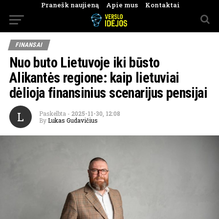
Pranešk naujieną
Apie mus
Kontaktai
FINANSAI
Nuo buto Lietuvoje iki būsto
Alikantės regione: kaip lietuviai
dėlioja finansinius scenarijus pensijai
L
Paskelbta
-
2025-11-30, 12:08
By
Lukas Gudavičius