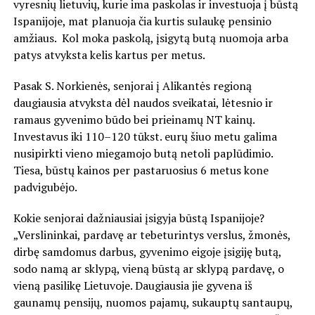
vyresnių lietuvių, kurie ima paskolas ir investuoja į būstą
Ispanijoje, mat planuoja čia kurtis sulaukę pensinio
amžiaus. Kol moka paskolą, įsigytą butą nuomoja arba
patys atvyksta kelis kartus per metus.
Pasak S. Norkienės, senjorai į Alikantės regioną
daugiausia atvyksta dėl naudos sveikatai, lėtesnio ir
ramaus gyvenimo būdo bei prieinamų NT kainų.
Investavus iki 110–120 tūkst. eurų šiuo metu galima
nusipirkti vieno miegamojo butą netoli paplūdimio.
Tiesa, būstų kainos per pastaruosius 6 metus kone
padvigubėjo.
Kokie senjorai dažniausiai įsigyja būstą Ispanijoje?
„Verslininkai, pardavę ar tebeturintys verslus, žmonės,
dirbę samdomus darbus, gyvenimo eigoje įsigiję butą,
sodo namą ar sklypą, vieną būstą ar sklypą pardavę, o
vieną pasilikę Lietuvoje. Daugiausia jie gyvena iš
gaunamų pensijų, nuomos pajamų, sukauptų santaupų,