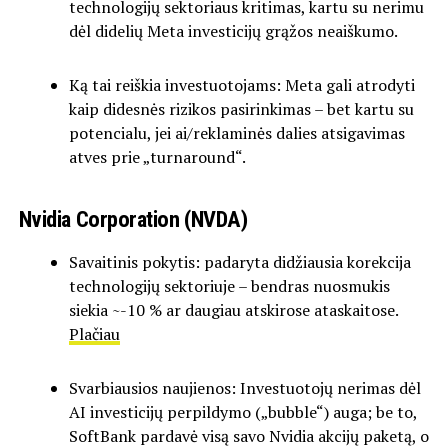
technologijų sektoriaus kritimas, kartu su nerimu
dėl didelių Meta investicijų grąžos neaiškumo.
Ką tai reiškia investuotojams: Meta gali atrodyti
kaip didesnės rizikos pasirinkimas – bet kartu su
potencialu, jei ai/reklaminės dalies atsigavimas
atves prie „turnaround“.
Nvidia Corporation (NVDA)
Savaitinis pokytis: padaryta didžiausia korekcija
technologijų sektoriuje – bendras nuosmukis
siekia ~-10 % ar daugiau atskirose ataskaitose.
Plačiau
Svarbiausios naujienos: Investuotojų nerimas dėl
AI investicijų perpildymo („bubble“) auga; be to,
SoftBank pardavė visą savo Nvidia akcijų paketą, o