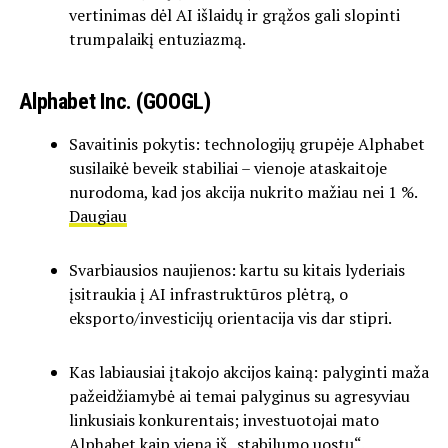
vertinimas dėl AI išlaidų ir grąžos gali slopinti
trumpalaikį entuziazmą.
Alphabet Inc. (GOOGL)
Savaitinis pokytis: technologijų grupėje Alphabet
susilaikė beveik stabiliai – vienoje ataskaitoje
nurodoma, kad jos akcija nukrito mažiau nei 1 %.
Daugiau
Svarbiausios naujienos: kartu su kitais lyderiais
įsitraukia į AI infrastruktūros plėtrą, o
eksporto/investicijų orientacija vis dar stipri.
Kas labiausiai įtakojo akcijos kainą: palyginti maža
pažeidžiamybė ai temai palyginus su agresyviau
linkusiais konkurentais; investuotojai mato
Alphabet kaip vieną iš „stabilumo uostų“.