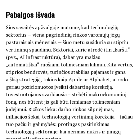
Pabaigos išvada
Šios savaitės apžvalgoje matome, kad technologijų
sektorius — viena pagrindinių rinkos varomųjų jėgų
pastaraisiais mėnesiais — šiuo metu susiduria su stipriu
vertinimų spaudimu. Sektoriai, kurie atrodė itin „karšti“
(pvz., AI infrastruktūra), dabar yra mažiau
„automatiškai“ ruošiami tolimesniam kilimui. Kita vertus,
stiprios bendrovės, turinčios stabilias pajamas ir gana
aiškią strategiją, tokios kaip Apple ar Alphabet, atrodo
geriau pozicionuotos įveikti dabartinę korekciją.
Investuotojams svarbiausia – stebėti makroekonominį
foną, nes būtent jis gali būti lemiamas tolimesniam
judėjimui. Rizikos lieka: darbo rinkos silpnėjimas,
infliacijos šokai, technologijų vertinimų korekcija – tačiau
tuo pačiu ir galimybės: protingas pasirinkimas
technologijų sektoriuje, kai nerimas nukris ir pinigų