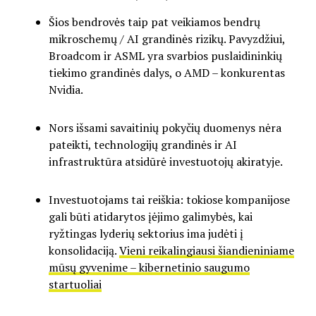
Šios bendrovės taip pat veikiamos bendrų
mikroschemų / AI grandinės rizikų. Pavyzdžiui,
Broadcom ir ASML yra svarbios puslaidininkių
tiekimo grandinės dalys, o AMD – konkurentas
Nvidia.
Nors išsami savaitinių pokyčių duomenys nėra
pateikti, technologijų grandinės ir AI
infrastruktūra atsidūrė investuotojų akiratyje.
Investuotojams tai reiškia: tokiose kompanijose
gali būti atidarytos įėjimo galimybės, kai
ryžtingas lyderių sektorius ima judėti į
konsolidaciją.
Vieni reikalingiausi šiandieniniame
mūsų gyvenime – kibernetinio saugumo
startuoliai