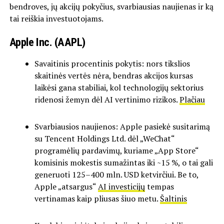
bendroves, jų akcijų pokyčius, svarbiausias naujienas ir ką
tai reiškia investuotojams.
Apple Inc. (AAPL)
Savaitinis procentinis pokytis: nors tikslios
skaitinės vertės nėra, bendras akcijos kursas
laikėsi gana stabiliai, kol technologijų sektorius
ridenosi žemyn dėl AI vertinimo rizikos.
Plačiau
Svarbiausios naujienos: Apple pasiekė susitarimą
su Tencent Holdings Ltd. dėl „WeChat“
programėlių pardavimų, kuriame „App Store“
komisinis mokestis sumažintas iki ~15 %, o tai gali
generuoti 125–400 mln. USD ketvirčiui. Be to,
Apple „atsargus“
AI investicijų
tempas
vertinamas kaip pliusas šiuo metu.
Šaltinis