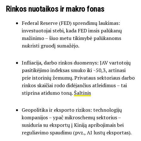
Rinkos nuotaikos ir makro fonas
Federal Reserve (FED) sprendimų laukimas:
investuotojai stebi, kada FED imsis palūkanų
mažinimo – šiuo metu tikimybė palūkanoms
nukristi gruodį sumažėjo.
Infliacija, darbo rinkos duomenys: JAV vartotojų
pasitikėjimo indeksas smuko iki ~50,3, artinasi
prie istorinių žemumų. Privataus sektoriaus darbo
rinkos skaičiai rodo didėjančius atleidimus – tai
stiprina atidumo toną.
Šaltinis
Geopolitika ir eksporto rizikos: technologijų
kompanijos – ypač mikroschemų sektorius –
susiduria su eksportų į Kiniją apribojimais bei
reguliavimo spaudimu (pvz., AI lustų eksportas).