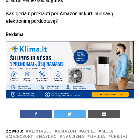
srautai vėl ieškos augimo.
Kas geriau: prekiauti per Amazon ar kurti nuosavą
elektroninę parduotuvę?
Reklama
ŽYMOS:
ALPHABET
AMAZON
APPLE
META
MICROSOFT
NASDAQ
NAUJIENA
NVIDIA
OPENAI