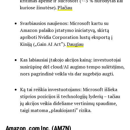
kritimas apėmė ir Microsoft (~-5 % nurodytas kai
kuriose žinutėse).
Plačiau
Svarbiausios naujienos: Microsoft kartu su
Amazon palaiko įstatymo iniciatyvą, skirtą
apriboti Nvidia Corporation lustų eksportą į
Kiniją („Gain AI Act“).
Daugiau
Kas labiausiai įtakojo akcijos kainą: investuotojai
susirūpinę dėl cloud/AI augimo tempo sulėtėjimo,
nors pagrindinė veikla vis dar sugebėjo augti.
Ką tai reiškia investuotojams: Microsoft išlieka
stiprios pozicijos iš technologijų lyderių – tačiau
jų akcijos veikia dideliame vertinimų spaudime,
taigi matoma „plaukiojanti“ rizika.
Amazon .com Inc. (AMZN)