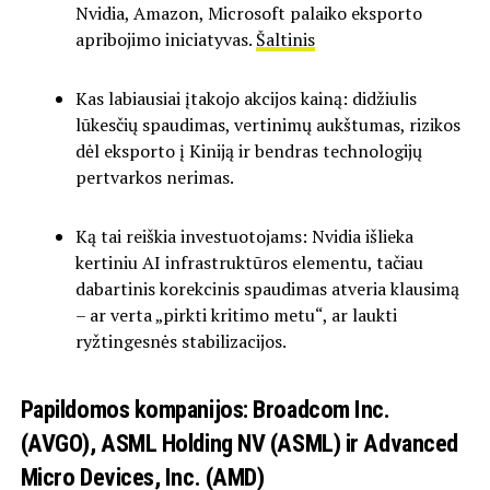
Nvidia, Amazon, Microsoft palaiko eksporto
apribojimo iniciatyvas.
Šaltinis
Kas labiausiai įtakojo akcijos kainą: didžiulis
lūkesčių spaudimas, vertinimų aukštumas, rizikos
dėl eksporto į Kiniją ir bendras technologijų
pertvarkos nerimas.
Ką tai reiškia investuotojams: Nvidia išlieka
kertiniu AI infrastruktūros elementu, tačiau
dabartinis korekcinis spaudimas atveria klausimą
– ar verta „pirkti kritimo metu“, ar laukti
ryžtingesnės stabilizacijos.
Papildomos kompanijos: Broadcom Inc.
(AVGO), ASML Holding NV (ASML) ir Advanced
Micro Devices, Inc. (AMD)