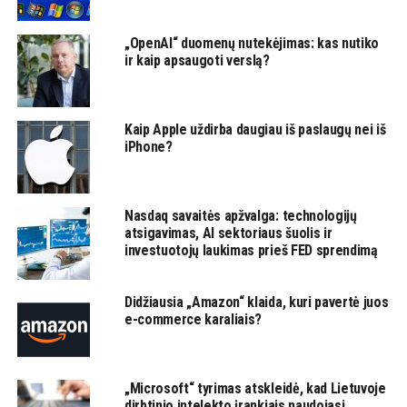
„OpenAI“ duomenų nutekėjimas: kas nutiko
ir kaip apsaugoti verslą?
Kaip Apple uždirba daugiau iš paslaugų nei iš
iPhone?
Nasdaq savaitės apžvalga: technologijų
atsigavimas, AI sektoriaus šuolis ir
investuotojų laukimas prieš FED sprendimą
Didžiausia „Amazon“ klaida, kuri pavertė juos
e-commerce karaliais?
„Microsoft“ tyrimas atskleidė, kad Lietuvoje
dirbtinio intelekto įrankiais naudojasi