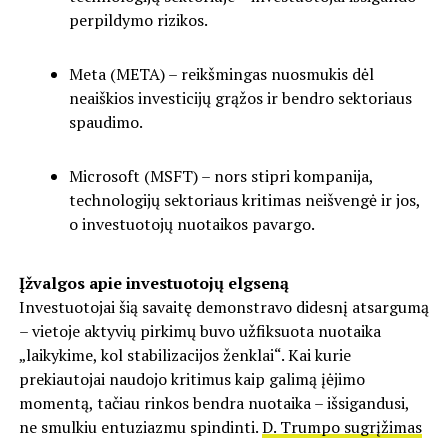
perpildymo rizikos.
Meta (META) – reikšmingas nuosmukis dėl
neaiškios investicijų grąžos ir bendro sektoriaus
spaudimo.
Microsoft (MSFT) – nors stipri kompanija,
technologijų sektoriaus kritimas neišvengė ir jos,
o investuotojų nuotaikos pavargo.
Įžvalgos apie investuotojų elgseną
Investuotojai šią savaitę demonstravo didesnį atsargumą
– vietoje aktyvių pirkimų buvo užfiksuota nuotaika
„laikykime, kol stabilizacijos ženklai“. Kai kurie
prekiautojai naudojo kritimus kaip galimą įėjimo
momentą, tačiau rinkos bendra nuotaika – išsigandusi,
ne smulkiu entuziazmu spindinti.
D. Trumpo sugrįžimas