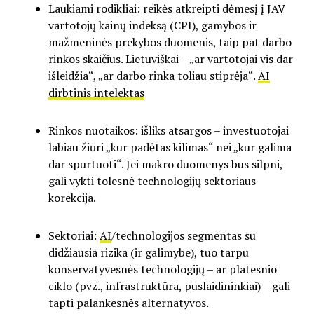
Laukiami rodikliai: reikės atkreipti dėmesį į JAV
vartotojų kainų indeksą (CPI), gamybos ir
mažmeninės prekybos duomenis, taip pat darbo
rinkos skaičius. Lietuviškai – „ar vartotojai vis dar
išleidžia“, „ar darbo rinka toliau stiprėja“.
AI
dirbtinis intelektas
Rinkos nuotaikos: išliks atsargos – investuotojai
labiau žiūri „kur padėtas kilimas“ nei „kur galima
dar spurtuoti“. Jei makro duomenys bus silpni,
gali vykti tolesnė technologijų sektoriaus
korekcija.
Sektoriai:
AI
/technologijos segmentas su
didžiausia rizika (ir galimybe), tuo tarpu
konservatyvesnės technologijų – ar platesnio
ciklo (pvz., infrastruktūra, puslaidininkiai) – gali
tapti palankesnės alternatyvos.