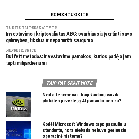
KOMENTUOKITE
TURITE TAI PERSKAITYTI!
Investavimo į kriptovaliutas ABC: svarbiausia įvertinti savo
galimybes, tikslus ir nepamiršti saugumo
NEPRELEISKITE
Buffett metodas: investavimo pamokos, kurios padėjo jam
tapti milijardieriumi
TAIP PAT SKAITYKITE
Nvidia fenomenas: kaip žaidimų vaizdo
plokštės pavertė ją AI pasaulio centru?
Kodėl Microsoft Windows tapo pasauliniu
standartu, nors niekada nebuvo geriausia
operacinė sistema?