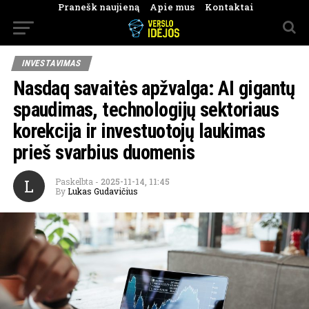
Pranešk naujieną
Apie mus
Kontaktai
INVESTAVIMAS
Nasdaq savaitės apžvalga: AI gigantų
spaudimas, technologijų sektoriaus
korekcija ir investuotojų laukimas
prieš svarbius duomenis
L
Paskelbta
-
2025-11-14, 11:45
By
Lukas Gudavičius