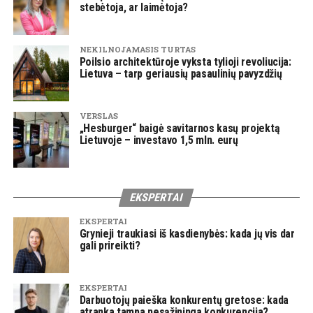
stebėtoja, ar laimėtoja?
NEKILNOJAMASIS TURTAS
Poilsio architektūroje vyksta tylioji revoliucija:
Lietuva – tarp geriausių pasaulinių pavyzdžių
VERSLAS
„Hesburger“ baigė savitarnos kasų projektą
Lietuvoje – investavo 1,5 mln. eurų
EKSPERTAI
EKSPERTAI
Grynieji traukiasi iš kasdienybės: kada jų vis dar
gali prireikti?
EKSPERTAI
Darbuotojų paieška konkurentų gretose: kada
atranka tampa nesąžininga konkurencija?