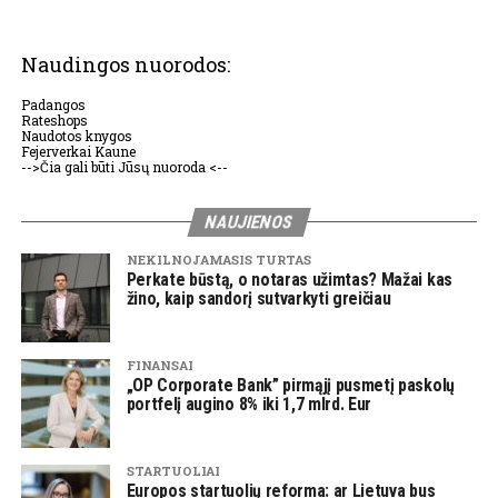
Naudingos nuorodos:
Padangos
Rateshops
Naudotos knygos
Fejerverkai Kaune
-->Čia gali būti Jūsų nuoroda <--
NAUJIENOS
NEKILNOJAMASIS TURTAS
Perkate būstą, o notaras užimtas? Mažai kas
žino, kaip sandorį sutvarkyti greičiau
FINANSAI
„OP Corporate Bank” pirmąjį pusmetį paskolų
portfelį augino 8% iki 1,7 mlrd. Eur
STARTUOLIAI
Europos startuolių reforma: ar Lietuva bus