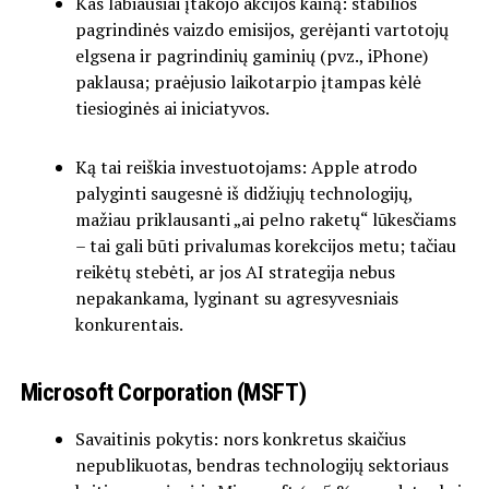
Kas labiausiai įtakojo akcijos kainą: stabilios
pagrindinės vaizdo emisijos, gerėjanti vartotojų
elgsena ir pagrindinių gaminių (pvz., iPhone)
paklausa; praėjusio laikotarpio įtampas kėlė
tiesioginės ai iniciatyvos.
Ką tai reiškia investuotojams: Apple atrodo
palyginti saugesnė iš didžiųjų technologijų,
mažiau priklausanti „ai pelno raketų“ lūkesčiams
– tai gali būti privalumas korekcijos metu; tačiau
reikėtų stebėti, ar jos AI strategija nebus
nepakankama, lyginant su agresyvesniais
konkurentais.
Microsoft Corporation (MSFT)
Savaitinis pokytis: nors konkretus skaičius
nepublikuotas, bendras technologijų sektoriaus