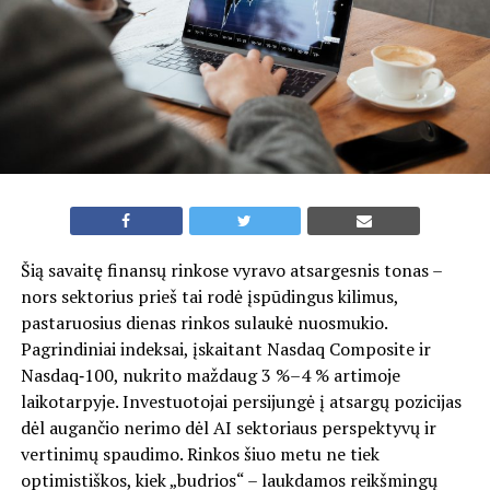
Šią savaitę finansų rinkose vyravo atsargesnis tonas –
nors sektorius prieš tai rodė įspūdingus kilimus,
pastaruosius dienas rinkos sulaukė nuosmukio.
Pagrindiniai indeksai, įskaitant Nasdaq Composite ir
Nasdaq‑100, nukrito maždaug 3 %–4 % artimoje
laikotarpyje. Investuotojai persijungė į atsargų pozicijas
dėl augančio nerimo dėl AI sektoriaus perspektyvų ir
vertinimų spaudimo. Rinkos šiuo metu ne tiek
optimistiškos, kiek „budrios“ – laukdamos reikšmingų