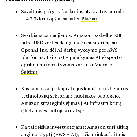
Savaitinis pokytis: kai kurios ataskaitos nurodo
~-4,3 % kritiką šiai savaitei.
Plačiau
Svarbiausios naujienos: Amazon paskelbė ~38
mlrd. USD vertės daugiamečio susitarimą su
OpenAI Inc. dėl AI darbų vykdymo per AWS
platformą. Taip pat – palaikymas AI eksporto
apribojimo iniciatyvoms kartu su Microsoft.
Šaltinis
Kas labiausiai įtakojo akcijos kainą: nors bendros
technologijų sektoriaus nuotaikos pablogėjo,
Amazon strateginis ėjimas į AI infrastruktūrą
išlieka investuotojų akiratyje.
Ką tai reiškia investuotojams: Amazon turi aiškią
augimo kryptį (AWS + AI), tačiau rinkos kritinis