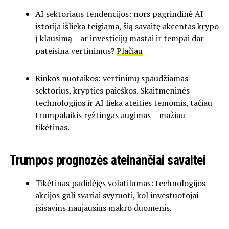
AI sektoriaus tendencijos: nors pagrindinė AI
istorija išlieka teigiama, šią savaitę akcentas krypo
į klausimą – ar investicijų mastai ir tempai dar
pateisina vertinimus?
Plačiau
Rinkos nuotaikos: vertinimų spaudžiamas
sektorius, krypties paieškos. Skaitmeninės
technologijos ir AI lieka ateities temomis, tačiau
trumpalaikis ryžtingas augimas – mažiau
tikėtinas.
Trumpos prognozės ateinančiai savaitei
Tikėtinas padidėjęs volatilumas: technologijos
akcijos gali svariai svyruoti, kol investuotojai
įsisavins naujausius makro duomenis.