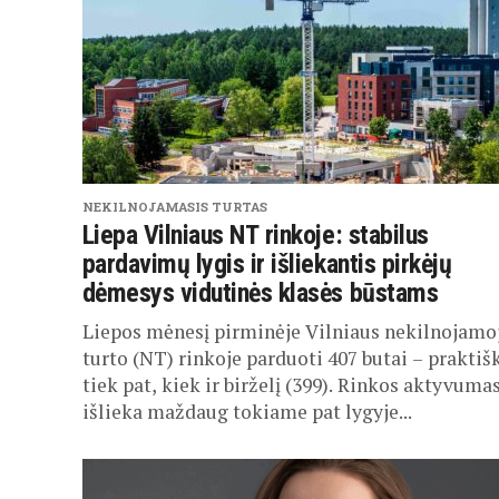
NEKILNOJAMASIS TURTAS
Liepa Vilniaus NT rinkoje: stabilus
pardavimų lygis ir išliekantis pirkėjų
dėmesys vidutinės klasės būstams
Liepos mėnesį pirminėje Vilniaus nekilnojamo
turto (NT) rinkoje parduoti 407 butai – praktiš
tiek pat, kiek ir birželį (399). Rinkos aktyvuma
išlieka maždaug tokiame pat lygyje...