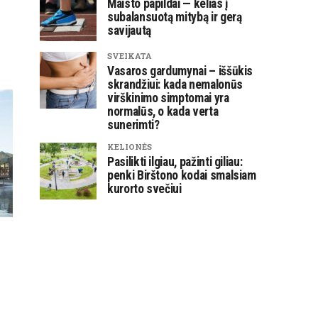
Maisto papildai — kelias į
subalansuotą mitybą ir gerą
savijautą
SVEIKATA
Vasaros gardumynai – iššūkis
skrandžiui: kada nemalonūs
virškinimo simptomai yra
normalūs, o kada verta
sunerimti?
KELIONĖS
Pasilikti ilgiau, pažinti giliau:
penki Birštono kodai smalsiam
kurorto svečiui