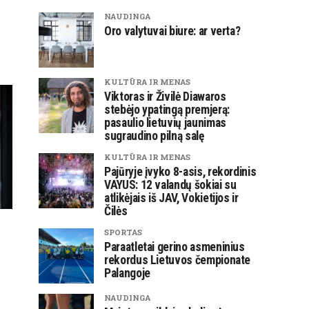
NAUDINGA
Oro valytuvai biure: ar verta?
KULTŪRA IR MENAS
Viktoras ir Živilė Diawaros
stebėjo ypatingą premjerą:
pasaulio lietuvių jaunimas
sugraudino pilną salę
KULTŪRA IR MENAS
Pajūryje įvyko 8-asis, rekordinis
VAYUS: 12 valandų šokiai su
atlikėjais iš JAV, Vokietijos ir
Čilės
SPORTAS
Paraatletai gerino asmeninius
rekordus Lietuvos čempionate
Palangoje
NAUDINGA