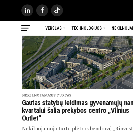
VERSLAS
TECHNOLOGIJOS
NEKILNOJA
NEKILNOJAMASIS TURTAS
Gautas statybų leidimas gyvenamųjų na
kvartalui šalia prekybos centro „Vilnius
Outlet“
Nekilnojamojo turto plėtros bendrovė „Rinvest