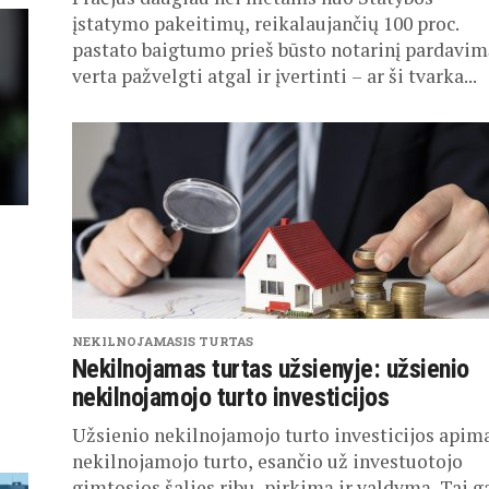
įstatymo pakeitimų, reikalaujančių 100 proc.
pastato baigtumo prieš būsto notarinį pardavim
verta pažvelgti atgal ir įvertinti – ar ši tvarka...
NEKILNOJAMASIS TURTAS
Nekilnojamas turtas užsienyje: užsienio
nekilnojamojo turto investicijos
Užsienio nekilnojamojo turto investicijos apim
nekilnojamojo turto, esančio už investuotojo
gimtosios šalies ribų, pirkimą ir valdymą. Tai ga