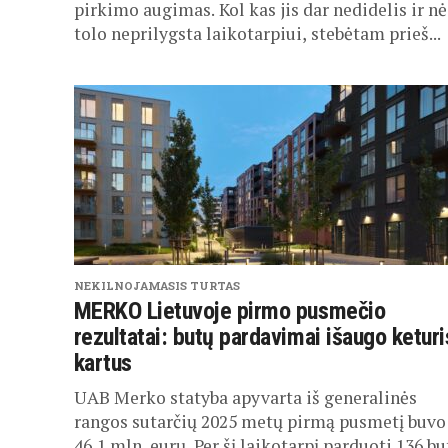
pirkimo augimas. Kol kas jis dar nedidelis ir nė
tolo neprilygsta laikotarpiui, stebėtam prieš...
NEKILNOJAMASIS TURTAS
MERKO Lietuvoje pirmo pusmečio
rezultatai: butų pardavimai išaugo keturi
kartus
UAB Merko statyba apyvarta iš generalinės
rangos sutarčių 2025 metų pirmą pusmetį buvo
46,1 mln. eurų. Per šį laikotarpį parduoti 136 bu