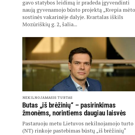
gavo statybos leidimą ir pradeda įgyvendinti
naują gyvenamojo būsto projektą „Kvepia mėt
sostinės vakarinėje dalyje. Kvartalas iškils
Mozūriškių g. 2, šalia...
NEKILNOJAMASIS TURTAS
Butas „iš brėžinių“ – pasirinkimas
žmonėms, norintiems daugiau laisvės
Pastaruoju metu Lietuvos nekilnojamojo turto
(NT) rinkoje pastebimas būstų „iš brėžinių“