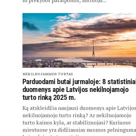
m prekybos patalpomis, antruoju...
NEKILNOJAMASIS TURTAS
Parduodami butai jurmaloje: 8 statistinia
duomenys apie Latvijos nekilnojamojo
turto rinką 2025 m.
Ką atskleidžia naujausi duomenys apie Latvijo
nekilnojamojo turto rinką? Ar nekilnojamojo
turto kainos kyla, ar stabilizuojasi? Kuriuose
miestuose yra didžiausias nuomos pelningumas