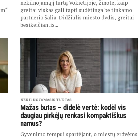
nekilnojamąjį turtą Vokietijoje, žinote, kaip
om“
greitai viskas gali tapti sudėtinga be tinkamo
partnerio šalia. Didžiulis miesto dydis, greitai
besikeičiantis...
NEKILNOJAMASIS TURTAS
Mažas butas – didelė vertė: kodėl vis
daugiau pirkėjų renkasi kompaktiškus
namus?
Gyvenimo tempui spartėjant, o miestų erdvėms