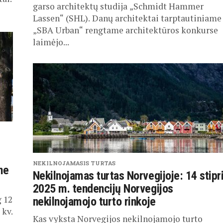
garso architektų studija „Schmidt Hammer
Lassen“ (SHL). Danų architektai tarptautiniame
„SBA Urban“ rengtame architektūros konkurse
laimėjo...
NEKILNOJAMASIS TURTAS
ne
Nekilnojamas turtas Norvegijoje: 14 stipr
2025 m. tendencijų Norvegijos
 12
nekilnojamojo turto rinkoje
 kv.
Kas vyksta Norvegijos nekilnojamojo turto