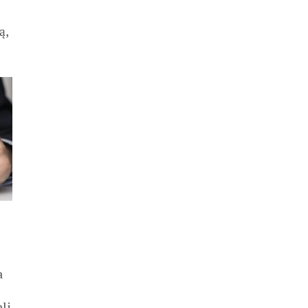
ą,
a
li