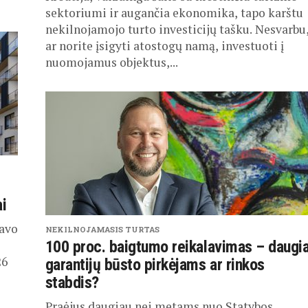
sektoriumi ir augančia ekonomika, tapo karštu
nekilnojamojo turto investicijų tašku. Nesvarbu
ar norite įsigyti atostogų namą, investuoti į
nuomojamus objektus,...
ai
gavo
NEKILNOJAMASIS TURTAS
100 proc. baigtumo reikalavimas – daugi
26
garantijų būsto pirkėjams ar rinkos
stabdis?
Praėjus daugiau nei metams nuo Statybos