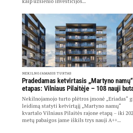
kaip užsienio investicijos...
NEKILNOJAMASIS TURTAS
Pradedamas ketvirtasis „Martyno namų“
etapas: Vilniaus Pilaitėje – 108 nauji but
Nekilnojamojo turto plėtros įmonė „Eriadas“ 
leidimą statyti ketvirtąjį „Martyno namų“
kvartalo Vilniaus Pilaitės rajone etapą – iki 20
metų pabaigos jame iškils trys nauji A++...