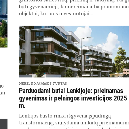
būti gyvenamieji, komerciniai arba pramoniniai
objektai, kuriuos investuotojai...
NEKILNOJAMASIS TURTAS
jo
Parduodami butai Lenkijoje: prieinamas
kai
gyvenimas ir pelningos investicijos 2025
s
m.
Lenkijos būsto rinka išgyvena įspūdingą
transformaciją, siūlydama unikalų prieinamum