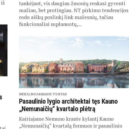
 iš
tankėjant, vis daugiau žmonių renkasi gyventi
mažiau, bet protingiau. NT pirkimo tendencijos
rodo aiškų poslinkį link mažesnių, tačiau
funkcionaliai suplanuotų,...
NEKILNOJAMASIS TURTAS
s
Pasaulinio lygio architektai tęs Kauno
„Nemunaičių“ kvartalo plėtrą
Kairiajame Nemuno krante kylantį Kauno
„Nemunaičių“ kvartalą formuos ir pasaulinio
tai.