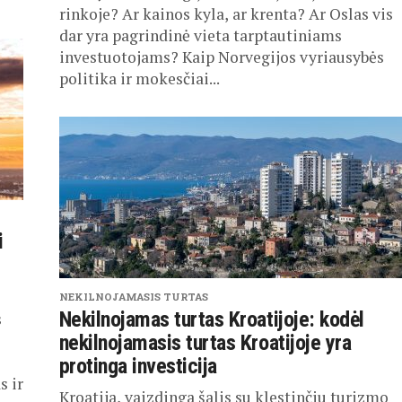
rinkoje? Ar kainos kyla, ar krenta? Ar Oslas vis
dar yra pagrindinė vieta tarptautiniams
investuotojams? Kaip Norvegijos vyriausybės
politika ir mokesčiai...
i
NEKILNOJAMASIS TURTAS
Nekilnojamas turtas Kroatijoje: kodėl
s
nekilnojamasis turtas Kroatijoje yra
protinga investicija
 ir
Kroatija, vaizdinga šalis su klestinčiu turizmo