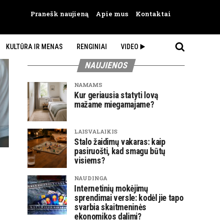
Pranešk naujieną
Apie mus
Kontaktai
KULTŪRA IR MENAS
RENGINIAI
VIDEO ▶️
NAUJIENOS
NAMAMS
Kur geriausia statyti lovą
mažame miegamajame?
LAISVALAIKIS
Stalo žaidimų vakaras: kaip
pasiruošti, kad smagu būtų
visiems?
NAUDINGA
Internetinių mokėjimų
sprendimai versle: kodėl jie tapo
svarbia skaitmeninės
ekonomikos dalimi?