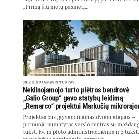
„Pirmą šių metų pusmetį...
NEKILNOJAMASIS TURTAS
Nekilnojamojo turto plėtros bendrovė
„Galio Group“ gavo statybų leidimą
„Remarco“ projektui Markučių mikrorajo
Projektas bus įgyvendinamas dviem etapais –
pirmuoju numatytas verslo centras su maždaug
tūkst. kv. m ploto administracinėmis ir 5 tūkst.