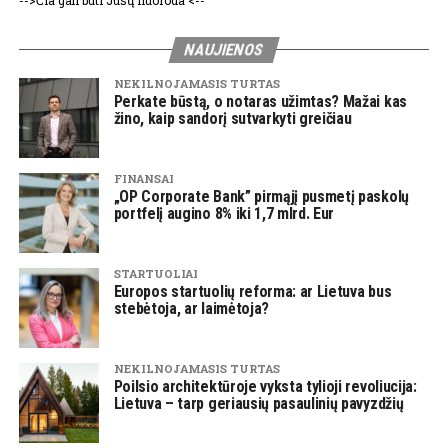
-->Čia gali būti Jūsų nuoroda <--
NAUJIENOS
NEKILNOJAMASIS TURTAS
Perkate būstą, o notaras užimtas? Mažai kas
žino, kaip sandorį sutvarkyti greičiau
FINANSAI
„OP Corporate Bank” pirmąjį pusmetį paskolų
portfelį augino 8% iki 1,7 mlrd. Eur
STARTUOLIAI
Europos startuolių reforma: ar Lietuva bus
stebėtoja, ar laimėtoja?
NEKILNOJAMASIS TURTAS
Poilsio architektūroje vyksta tylioji revoliucija:
Lietuva – tarp geriausių pasaulinių pavyzdžių