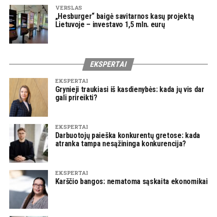
VERSLAS
„Hesburger“ baigė savitarnos kasų projektą
Lietuvoje – investavo 1,5 mln. eurų
EKSPERTAI
EKSPERTAI
Grynieji traukiasi iš kasdienybės: kada jų vis dar
gali prireikti?
EKSPERTAI
Darbuotojų paieška konkurentų gretose: kada
atranka tampa nesąžininga konkurencija?
EKSPERTAI
Karščio bangos: nematoma sąskaita ekonomikai