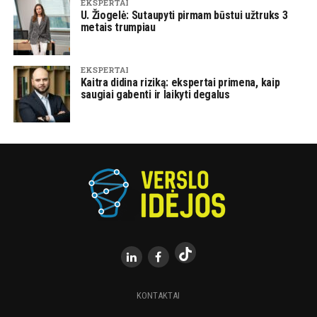
EKSPERTAI
U. Žiogelė: Sutaupyti pirmam būstui užtruks 3
metais trumpiau
EKSPERTAI
Kaitra didina riziką: ekspertai primena, kaip
saugiai gabenti ir laikyti degalus
KONTAKTAI