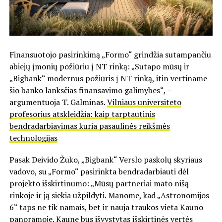
Finansuotojo pasirinkimą „Formo“ grindžia sutampančiu
abiejų įmonių požiūriu į NT rinką: „Sutapo mūsų ir
„Bigbank“ modernus požiūris į NT rinką, itin vertiname
šio banko lanksčias finansavimo galimybes“, –
argumentuoja T. Galminas.
Vilniaus universiteto
profesorius atskleidžia: kaip tarptautinis
bendradarbiavimas kuria pasaulinės reikšmės
technologijas
Pasak Deivido Žuko, „Bigbank“ Verslo paskolų skyriaus
vadovo, su „Formo“ pasirinkta bendradarbiauti dėl
projekto išskirtinumo: „Mūsų partneriai mato nišą
rinkoje ir ją siekia užpildyti. Manome, kad „Astronomijos
6“ taps ne tik namais, bet ir nauja traukos vieta Kauno
panoramoje. Kaune bus išvystytas išskirtinės vertės