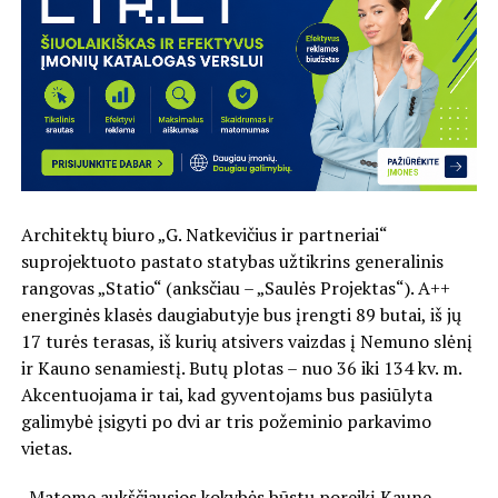
Architektų biuro „G. Natkevičius ir partneriai“
suprojektuoto pastato statybas užtikrins generalinis
rangovas „Statio“ (anksčiau – „Saulės Projektas“). A++
energinės klasės daugiabutyje bus įrengti 89 butai, iš jų
17 turės terasas, iš kurių atsivers vaizdas į Nemuno slėnį
ir Kauno senamiestį. Butų plotas – nuo 36 iki 134 kv. m.
Akcentuojama ir tai, kad gyventojams bus pasiūlyta
galimybė įsigyti po dvi ar tris požeminio parkavimo
vietas.
„Matome aukščiausios kokybės būstų poreikį Kaune.