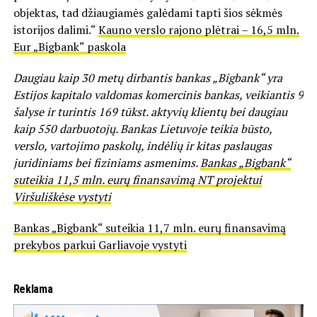
objektas, tad džiaugiamės galėdami tapti šios sėkmės
istorijos dalimi.“
Kauno verslo rajono plėtrai – 16,5 mln.
Eur „Bigbank“ paskola
Daugiau kaip 30 metų dirbantis bankas „Bigbank“ yra
Estijos kapitalo valdomas komercinis bankas, veikiantis 9
šalyse ir turintis 169 tūkst. aktyvių klientų bei daugiau
kaip 550 darbuotojų. Bankas Lietuvoje teikia būsto,
verslo, vartojimo paskolų, indėlių ir kitas paslaugas
juridiniams bei fiziniams asmenims.
Bankas „Bigbank“
suteikia 11,5 mln. eurų finansavimą NT projektui
Viršuliškėse vystyti
Bankas „Bigbank“ suteikia 11,7 mln. eurų finansavimą
prekybos parkui Garliavoje vystyti
Reklama