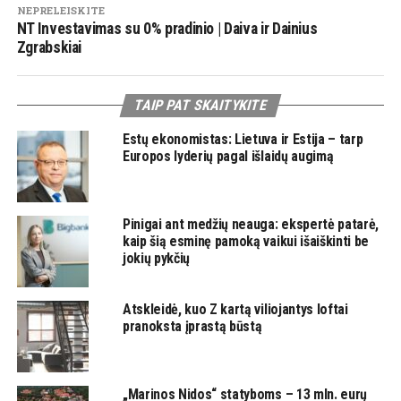
NEPRELEISKITE
NT Investavimas su 0% pradinio | Daiva ir Dainius
Zgrabskiai
TAIP PAT SKAITYKITE
Estų ekonomistas: Lietuva ir Estija – tarp
Europos lyderių pagal išlaidų augimą
Pinigai ant medžių neauga: ekspertė patarė,
kaip šią esminę pamoką vaikui išaiškinti be
jokių pykčių
Atskleidė, kuo Z kartą viliojantys loftai
pranoksta įprastą būstą
„Marinos Nidos“ statyboms – 13 mln. eurų