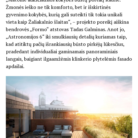
Žmonės ieško ne tik komforto, bet ir išskirtinės
gyvenimo kokybės, kurią gali suteikti tik tokia unikali
vieta kaip Žaliakalnio šlaitas“, – projekto poreikį aiškina
bendrovės „Formo“ atstovas Tadas Galminas. Anot jo,
„Astronomijos 6“ iki smulkiausių detalių kuriamas taip,
kad atitiktų pačių išrankiausių būsto pirkėjų lūkesčius,
pradedant individualiai gaminamais panoraminiais
langais, baigiant ilgaamžėmis klinkerio plytelėmis fasado
apdailai.