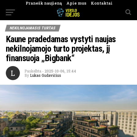
Pranešk naujieną
Apie mus
Kontaktai
NEKILNOJAMASIS TURTAS
Kaune pradedamas vystyti naujas
nekilnojamojo turto projektas, jį
finansuoja „Bigbank“
L
Paskelbta
-
2025-10-06, 15:44
By
Lukas Gudavičius