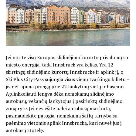
Jei norite visų Europos slidinėjimo kurorto privalumų su
miesto energija, tada Innsbruck yra kelias. Yra 12
skirtingų slidinėjimo kurortų Innsbrucke ir aplink jį, o
Ski Plus City Pass sujungia visus vienu tvarkingu bilietu –
jis net apima prieigą prie 22 lankytinų vietų ir baseino.
Aplinkkeliauti lengva dėka nemokamų slidinėjimo
autobusų, vežančių lankytojus į pasirinktą slidinėjimo
zoną ryte. Jei neviešite palei autobusų maršrutą,
pasinaudokite patogia, nemokama šatlų tarnyba su
paėmimo vietomis aplink Innsbrucką, kuri nuveš jus į
autobusų stotelę.