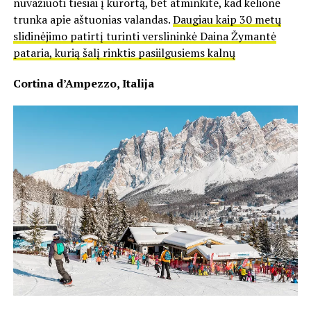
nuvažiuoti tiesiai į kurortą, bet atminkite, kad kelionė
trunka apie aštuonias valandas.
Daugiau kaip 30 metų
slidinėjimo patirtį turinti verslininkė Daina Žymantė
pataria, kurią šalį rinktis pasiilgusiems kalnų
Cortina d’Ampezzo, Italija