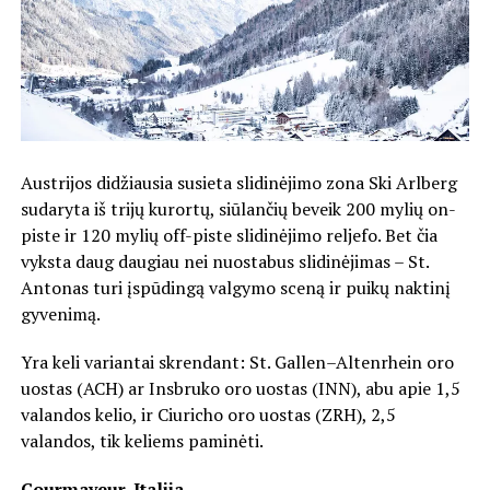
Austrijos didžiausia susieta slidinėjimo zona Ski Arlberg
sudaryta iš trijų kurortų, siūlančių beveik 200 mylių on-
piste ir 120 mylių off-piste slidinėjimo reljefo. Bet čia
vyksta daug daugiau nei nuostabus slidinėjimas – St.
Antonas turi įspūdingą valgymo sceną ir puikų naktinį
gyvenimą.
Yra keli variantai skrendant: St. Gallen–Altenrhein oro
uostas (ACH) ar Insbruko oro uostas (INN), abu apie 1,5
valandos kelio, ir Ciuricho oro uostas (ZRH), 2,5
valandos, tik keliems paminėti.
Courmayeur, Italija