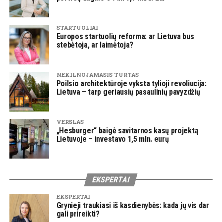
STARTUOLIAI
Europos startuolių reforma: ar Lietuva bus
stebėtoja, ar laimėtoja?
NEKILNOJAMASIS TURTAS
Poilsio architektūroje vyksta tylioji revoliucija:
Lietuva – tarp geriausių pasaulinių pavyzdžių
VERSLAS
„Hesburger“ baigė savitarnos kasų projektą
Lietuvoje – investavo 1,5 mln. eurų
EKSPERTAI
EKSPERTAI
Grynieji traukiasi iš kasdienybės: kada jų vis dar
gali prireikti?