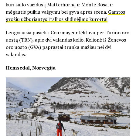
kuri siūlo vaizdus į Matterhorną ir Monte Rosa, ir
mėgautis puikiu valgymu bei gyva après scena.
Gamtos
grožiu užburiantys Italijos slidinėjimo kurortai
Lengviausia pasiekti Courmayeur lėktuvu per Turino oro
uostą (TRN), apie dvi valandas kelio. Kelionė iš Ženevos
oro uosto (GVA) paprastai trunka mažiau nei dvi
valandas.
Hemsedal, Norvegija