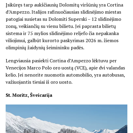
Įsikūręs tarp aukščiausių Dolomitų viršūnių yra Cortina
d’Ampezzo. Italijos rafinuočiausias slidinėjimo miestas
patogiai susietas su Dolomiti Superski – 12 slidinėjimo
zonų, veikiančių su vienu bilietu. Jei paprasta bilietų
sistema ir 75 mylios slidinėjimo reljefo čia nepakanka
viliojimui, galbūt kurorto paskyrimas 2026 m. žiemos
olimpinių žaidynių šeimininku padės.
Lengviausia pasiekti Cortina d’Ampezzo lėktuvu per
Venecijos Marco Polo oro uostą (VCE), apie dvi valandas
kelio. Jei nenorite nuomotis automobilio, yra autobusas,
važiuojantis tiesiai iš oro uosto.
St. Moritz, Šveicarija