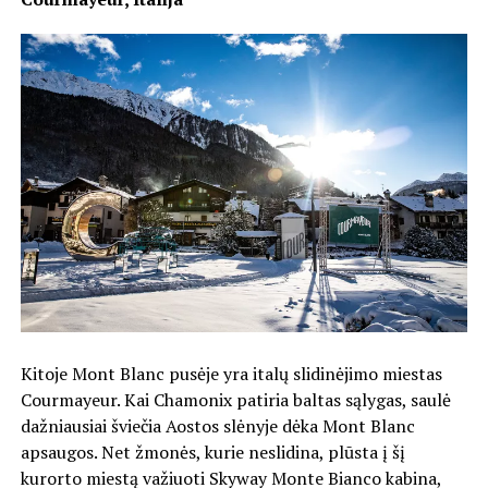
Kitoje Mont Blanc pusėje yra italų slidinėjimo miestas
Courmayeur. Kai Chamonix patiria baltas sąlygas, saulė
dažniausiai šviečia Aostos slėnyje dėka Mont Blanc
apsaugos. Net žmonės, kurie neslidina, plūsta į šį
kurorto miestą važiuoti Skyway Monte Bianco kabina,