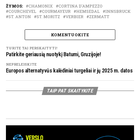
ŽYMOS:
CHAMONIX
CORTINA D'AMPEZZO
COURCHEVEL
COURMAYEUR
HEMSEDAL
INNSBRUCK
ST. ANTON
ST. MORITZ
VERBIER
ZERMATT
KOMENTUOKITE
TURITE TAI PERSKAITYTI!
Patirkite geriausią nuotykį Batumi, Gruzijoje!
NEPRELEISKITE
Europos alternatyvūs kalėdiniai turgeliai ir jų 2025 m. datos
TAIP PAT SKAITYKITE