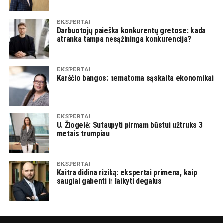
EKSPERTAI
Darbuotojų paieška konkurentų gretose: kada
atranka tampa nesąžininga konkurencija?
EKSPERTAI
Karščio bangos: nematoma sąskaita ekonomikai
EKSPERTAI
U. Žiogelė: Sutaupyti pirmam būstui užtruks 3
metais trumpiau
EKSPERTAI
Kaitra didina riziką: ekspertai primena, kaip
saugiai gabenti ir laikyti degalus