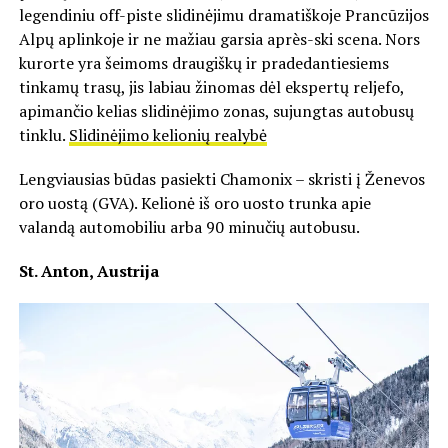
legendiniu off-piste slidinėjimu dramatiškoje Prancūzijos
Alpų aplinkoje ir ne mažiau garsia après-ski scena. Nors
kurorte yra šeimoms draugiškų ir pradedantiesiems
tinkamų trasų, jis labiau žinomas dėl ekspertų reljefo,
apimančio kelias slidinėjimo zonas, sujungtas autobusų
tinklu.
Slidinėjimo kelionių realybė
Lengviausias būdas pasiekti Chamonix – skristi į Ženevos
oro uostą (GVA). Kelionė iš oro uosto trunka apie
valandą automobiliu arba 90 minučių autobusu.
St. Anton, Austrija