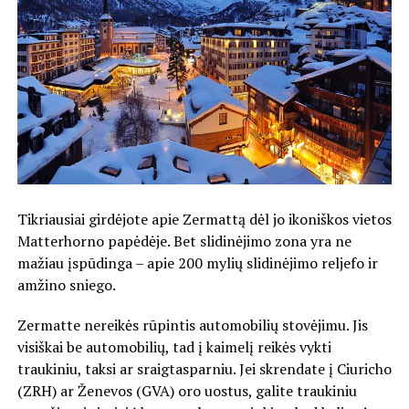
Tikriausiai girdėjote apie Zermattą dėl jo ikoniškos vietos
Matterhorno papėdėje. Bet slidinėjimo zona yra ne
mažiau įspūdinga – apie 200 mylių slidinėjimo reljefo ir
amžino sniego.
Zermatte nereikės rūpintis automobilių stovėjimu. Jis
visiškai be automobilių, tad į kaimelį reikės vykti
traukiniu, taksi ar sraigtasparniu. Jei skrendate į Ciuricho
(ZRH) ar Ženevos (GVA) oro uostus, galite traukiniu