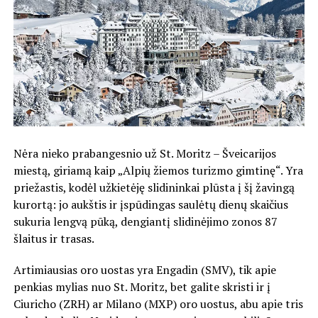
Nėra nieko prabangesnio už St. Moritz – Šveicarijos
miestą, giriamą kaip „Alpių žiemos turizmo gimtinę“. Yra
priežastis, kodėl užkietėję slidininkai plūsta į šį žavingą
kurortą: jo aukštis ir įspūdingas saulėtų dienų skaičius
sukuria lengvą pūką, dengiantį slidinėjimo zonos 87
šlaitus ir trasas.
Artimiausias oro uostas yra Engadin (SMV), tik apie
penkias mylias nuo St. Moritz, bet galite skristi ir į
Ciuricho (ZRH) ar Milano (MXP) oro uostus, abu apie tris