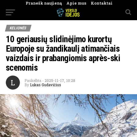
Pranešk naujieną
Apie mus
Kontaktai
KELIONĖS
10 geriausių slidinėjimo kurortų
Europoje su žandikaulį atimančiais
vaizdais ir prabangiomis après-ski
scenomis
L
Paskelbta
-
2025-11-17, 10:28
By
Lukas Gudavičius