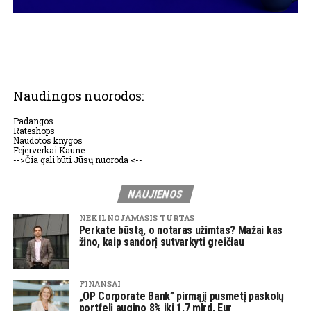
Naudingos nuorodos:
Padangos
Rateshops
Naudotos knygos
Fejerverkai Kaune
-->Čia gali būti Jūsų nuoroda <--
NAUJIENOS
NEKILNOJAMASIS TURTAS
Perkate būstą, o notaras užimtas? Mažai kas
žino, kaip sandorį sutvarkyti greičiau
FINANSAI
„OP Corporate Bank” pirmąjį pusmetį paskolų
portfelį augino 8% iki 1,7 mlrd. Eur