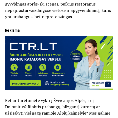
gyvybingas après-ski scenas, puikius restoranus
nepaprastai vaizdingose vietose ir apgyvendinimą, kuris
yra prabangus, bet nepretenzingas.
Reklama
Bet ar turėtumėte vykti į Šveicarijos Alpės, ar į
Dolomitus? Rinktis prabangų, blizgantį kurortą ar
užsisakyti viešnagę ramioje Alpių kaimelyje? Mes galime