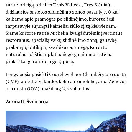
turite prieigą prie Les Trois Vallées (Trys Slėniai) –
didžiausios susietos slidinėjimo zonos pasaulyje. O kai
kalbama apie pramogas po slidinėjimo, kurorto šeši
tarpusavyje sujungti kaimeliai siūlo šį tą kiekvienam.
Šiame kurorte rasite Michelin žvaigždutėmis įvertintus
restoranus, specialią vaikų slidinėjimo zoną, gausybę
prabangių butikų ir, svarbiausia, sniegą. Kurorto
natūralus aukštis ir plati sniego gaminimo sistema
praktiškai garantuoja gerą pūką.
Lengviausia pasiekti Courchevel per Chambéry oro uostą
(CMF), apie 1,5 valandos kelio automobiliu, arba Ženevos
oro uostą (GVA), maždaug 2,5 valandos.
Zermatt, Šveicarija