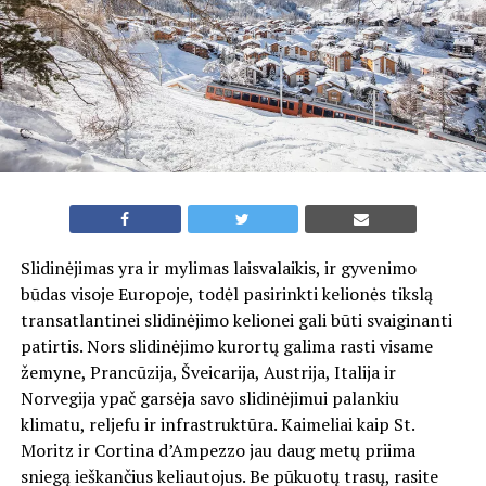
Slidinėjimas yra ir mylimas laisvalaikis, ir gyvenimo
būdas visoje Europoje, todėl pasirinkti kelionės tikslą
transatlantinei slidinėjimo kelionei gali būti svaiginanti
patirtis. Nors slidinėjimo kurortų galima rasti visame
žemyne, Prancūzija, Šveicarija, Austrija, Italija ir
Norvegija ypač garsėja savo slidinėjimui palankiu
klimatu, reljefu ir infrastruktūra. Kaimeliai kaip St.
Moritz ir Cortina d’Ampezzo jau daug metų priima
sniegą ieškančius keliautojus. Be pūkuotų trasų, rasite