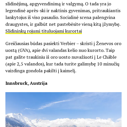
slidinėjimą, apgyvendinimą ir valgymą. O tada yra jo
legendinė après-ski ir naktinis gyvenimas, pritraukiantis
lankytojus iš viso pasaulio. Socialinė scena palengvina
draugystes, ir galbūt net pastebėsite vieną kitą įžymybę.
Slidininkų rojumi tituluojami kurortai
Greičiausias būdas pasiekti Verbier – skristi į Ženevos oro
uostą (GVA), apie dvi valandas kelio nuo kurorto. Taip
pat galite traukiniu iš oro uosto nuvažiuoti į Le Châble
(apie 2,5 valandos), kur tada turite galimybę 10 minučių
vaizdinga gondola pakilti į kaimelį.
Innsbruck, Austrija