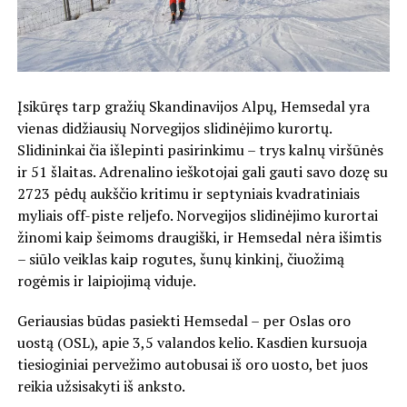
Įsikūręs tarp gražių Skandinavijos Alpų, Hemsedal yra
vienas didžiausių Norvegijos slidinėjimo kurortų.
Slidininkai čia išlepinti pasirinkimu – trys kalnų viršūnės
ir 51 šlaitas. Adrenalino ieškotojai gali gauti savo dozę su
2723 pėdų aukščio kritimu ir septyniais kvadratiniais
myliais off-piste reljefo. Norvegijos slidinėjimo kurortai
žinomi kaip šeimoms draugiški, ir Hemsedal nėra išimtis
– siūlo veiklas kaip rogutes, šunų kinkinį, čiuožimą
rogėmis ir laipiojimą viduje.
Geriausias būdas pasiekti Hemsedal – per Oslas oro
uostą (OSL), apie 3,5 valandos kelio. Kasdien kursuoja
tiesioginiai pervežimo autobusai iš oro uosto, bet juos
reikia užsisakyti iš anksto.