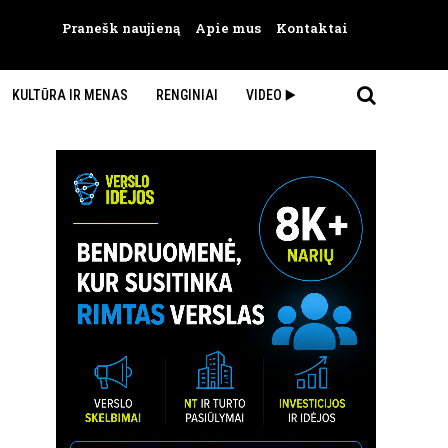
Pranešk naujieną
Apie mus
Kontaktai
KULTŪRA IR MENAS
RENGINIAI
VIDEO ▶️