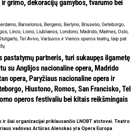
 ir grimo, dekoracijų gamybos, tvarumo bei
erdamo, Barselonos, Bergeno, Berlyno, Briuselio, Geteborgo,
os, Linco, Liono, Liublianos, Londono, Madrido, Malmės, Oslo,
utgarto, Tel Avivo, Varšuvos ir Vienos operos teatrų, taip pat
dų.
s pastatymų partneris, turi sukaupęs ilgametę
artu su Anglijos nacionaline opera, Madrido
tan opera, Paryžiaus nacionaline opera ir
Geteborgo, Hiustono, Romos, San Francisko, Tel
orno operos festivaliu bei kitais reikšmingais
ir šiai organizacijai priklausančio LNOBT atstovai. Teatro
kyriaus vadovas Artūras Alenskas yra Opera Europa