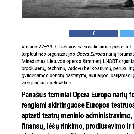
Vasario 27–29 d. Lietuvos nacionaliniame operos ir b
tarptautinės organizacijos
Opera Europa
narių forumas
Minėdamas Lietuvos operos šimtmetį, LNOBT organizuo
prodiuserių, techninių vadovų bei kostiumų, perukų ir
gvildenamos bendrų pastatymų aktualijos, dalijamasi ge
vienijančius spektaklius.
Panašūs teminiai Opera Europa narių f
rengiami skirtinguose Europos teatruose
aptarti teatrų meninio administravimo,
finansų, lėšų rinkimo, prodiusavimo ir 