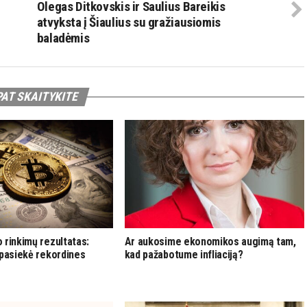
Olegas Ditkovskis ir Saulius Bareikis
atvyksta į Šiaulius su gražiausiomis
baladėmis
PAT SKAITYKITE
 rinkimų rezultatas:
Ar aukosime ekonomikos augimą tam,
 pasiekė rekordines
kad pažabotume infliaciją?