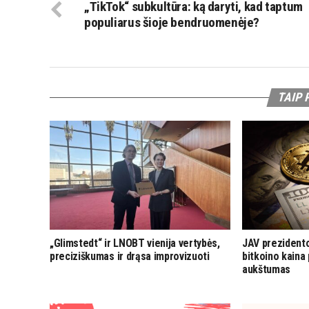
„TikTok“ subkultūra: ką daryti, kad taptum
populiarus šioje bendruomenėje?
TAIP 
„Glimstedt“ ir LNOBT vienija vertybės,
JAV prezidento
preciziškumas ir drąsa improvizuoti
bitkoino kaina
aukštumas