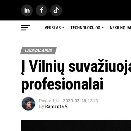
VERSLAS
TECHNOLOGIJOS
NEKILNOJA
LAISVALAIKIS
Į Vilnių suvažiuo
profesionalai
Paskelbta
-
2020-02-25, 13:13
By
Raminta V.