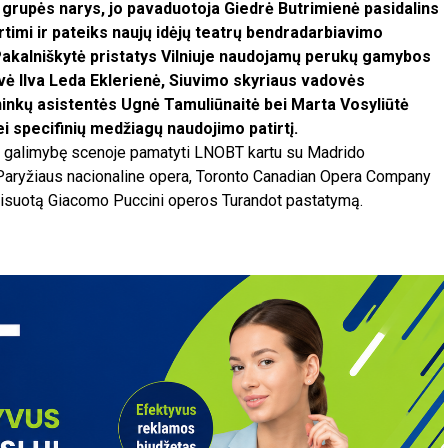
grupės narys, jo pavaduotoja Giedrė Butrimienė pasidalins
imi ir pateiks naujų idėjų teatrų bendradarbiavimo
 Pakalniškytė pristatys Vilniuje naudojamų perukų gamybos
ė Ilva Leda Eklerienė, Siuvimo skyriaus vadovės
ninkų asistentės Ugnė Tamuliūnaitė bei Marta Vosyliūtė
 specifinių medžiagų naudojimo patirtį.
ės galimybę scenoje pamatyti LNOBT kartu su Madrido
, Paryžiaus nacionaline opera, Toronto Canadian Opera Company
isuotą Giacomo Puccini operos Turandot pastatymą.