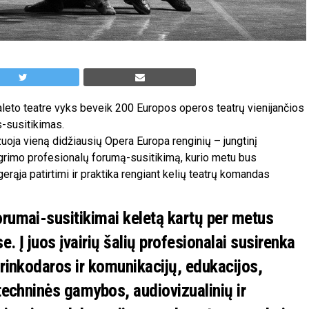
aleto teatre vyks beveik 200 Europos operos teatrų vienijančios
-susitikimas.
ja vieną didžiausių Opera Europa renginių – jungtinį
 grimo profesionalų forumą-susitikimą, kurio metu bus
rąja patirtimi ir praktika rengiant kelių teatrų komandas
orumai-susitikimai keletą kartų per metus
. Į juos įvairių šalių profesionalai susirenka
 rinkodaros ir komunikacijų, edukacijos,
techninės gamybos, audiovizualinių ir