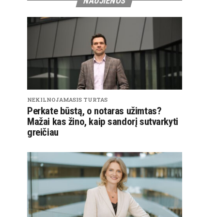
NAUJIENOS
NEKILNOJAMASIS TURTAS
Perkate būstą, o notaras užimtas?
Mažai kas žino, kaip sandorį sutvarkyti
greičiau