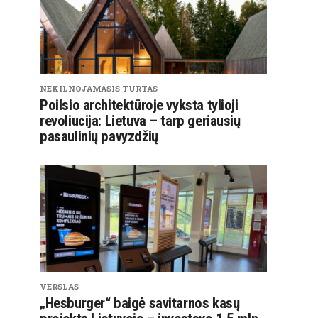
NEKILNOJAMASIS TURTAS
Poilsio architektūroje vyksta tylioji
revoliucija: Lietuva – tarp geriausių
pasaulinių pavyzdžių
VERSLAS
„Hesburger“ baigė savitarnos kasų