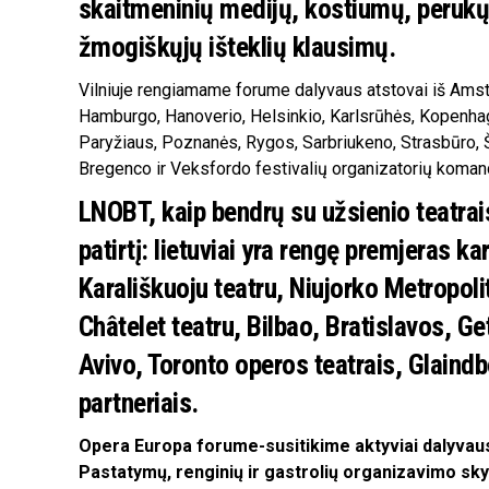
skaitmeninių medijų, kostiumų, perukų
žmogiškųjų išteklių klausimų.
Vilniuje rengiamame forume dalyvaus atstovai iš Amst
Hamburgo, Hanoverio, Helsinkio, Karlsrūhės, Kopenhag
Paryžiaus, Poznanės, Rygos, Sarbriukeno, Strasbūro, Št
Bregenco ir Veksfordo festivalių organizatorių koman
LNOBT, kaip bendrų su užsienio teatrai
patirtį: lietuviai yra rengę premjeras k
Karališkuoju teatru, Niujorko Metropoli
Châtelet teatru, Bilbao, Bratislavos, 
Avivo, Toronto operos teatrais, Glaindb
partneriais.
Opera Europa forume-susitikime aktyviai dalyvaus 
Pastatymų, renginių ir gastrolių organizavimo s