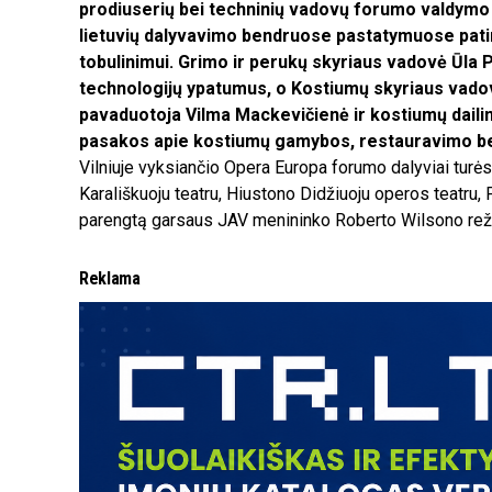
prodiuserių bei techninių vadovų forumo valdymo 
lietuvių dalyvavimo bendruose pastatymuose patirt
tobulinimui. Grimo ir perukų skyriaus vadovė Ūla
technologijų ypatumus, o Kostiumų skyriaus vadov
pavaduotoja Vilma Mackevičienė ir kostiumų daili
pasakos apie kostiumų gamybos, restauravimo bei
Vilniuje vyksiančio Opera Europa forumo dalyviai tur
Karališkuoju teatru, Hiustono Didžiuoju operos teatru
parengtą garsaus JAV menininko Roberto Wilsono rež
Reklama