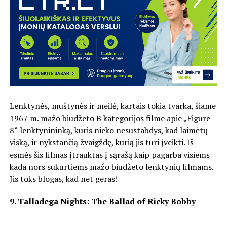
Lenktynės, muštynės ir meilė, kartais tokia tvarka, šiame
1967 m. mažo biudžeto B kategorijos filme apie „Figure-
8“ lenktynininką, kuris nieko nesustabdys, kad laimėtų
viską, ir nykstančią žvaigždę, kurią jis turi įveikti. Iš
esmės šis filmas įtrauktas į sąrašą kaip pagarba visiems
kada nors sukurtiems mažo biudžeto lenktynių filmams.
Jis toks blogas, kad net geras!
9. Talladega Nights: The Ballad of Ricky Bobby