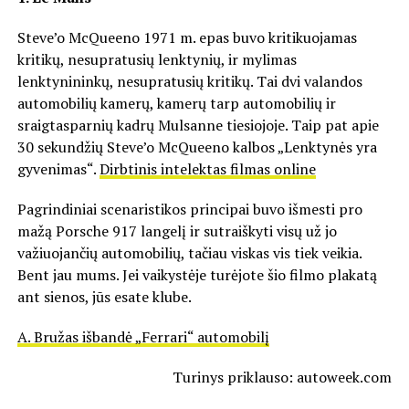
Steve’o McQueeno 1971 m. epas buvo kritikuojamas
kritikų, nesupratusių lenktynių, ir mylimas
lenktynininkų, nesupratusių kritikų. Tai dvi valandos
automobilių kamerų, kamerų tarp automobilių ir
sraigtasparnių kadrų Mulsanne tiesiojoje. Taip pat apie
30 sekundžių Steve’o McQueeno kalbos „Lenktynės yra
gyvenimas“.
Dirbtinis intelektas filmas online
Pagrindiniai scenaristikos principai buvo išmesti pro
mažą Porsche 917 langelį ir sutraiškyti visų už jo
važiuojančių automobilių, tačiau viskas vis tiek veikia.
Bent jau mums. Jei vaikystėje turėjote šio filmo plakatą
ant sienos, jūs esate klube.
A. Bružas išbandė „Ferrari“ automobilį
Turinys priklauso: autoweek.com