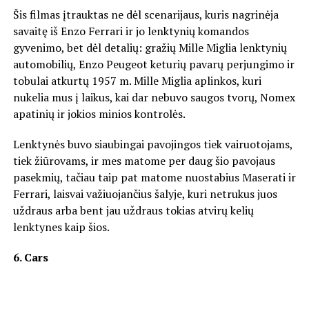
Šis filmas įtrauktas ne dėl scenarijaus, kuris nagrinėja
savaitę iš Enzo Ferrari ir jo lenktynių komandos
gyvenimo, bet dėl detalių: gražių Mille Miglia lenktynių
automobilių, Enzo Peugeot keturių pavarų perjungimo ir
tobulai atkurtų 1957 m. Mille Miglia aplinkos, kuri
nukelia mus į laikus, kai dar nebuvo saugos tvorų, Nomex
apatinių ir jokios minios kontrolės.
Lenktynės buvo siaubingai pavojingos tiek vairuotojams,
tiek žiūrovams, ir mes matome per daug šio pavojaus
pasekmių, tačiau taip pat matome nuostabius Maserati ir
Ferrari, laisvai važiuojančius šalyje, kuri netrukus juos
uždraus arba bent jau uždraus tokias atvirų kelių
lenktynes kaip šios.
6. Cars