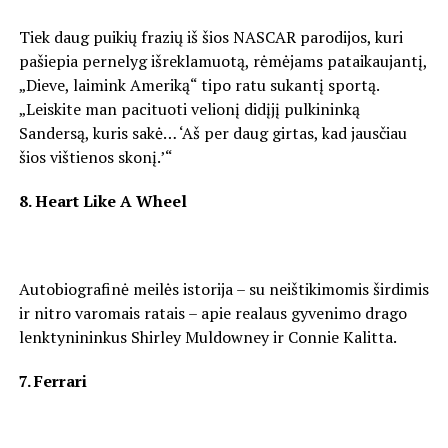
Tiek daug puikių frazių iš šios NASCAR parodijos, kuri
pašiepia pernelyg išreklamuotą, rėmėjams pataikaujantį,
„Dieve, laimink Ameriką“ tipo ratu sukantį sportą.
„Leiskite man pacituoti velionį didįjį pulkininką
Sandersą, kuris sakė… ‘Aš per daug girtas, kad jausčiau
šios vištienos skonį.’“
8. Heart Like A Wheel
Autobiografinė meilės istorija – su neištikimomis širdimis
ir nitro varomais ratais – apie realaus gyvenimo drago
lenktynininkus Shirley Muldowney ir Connie Kalitta.
7. Ferrari