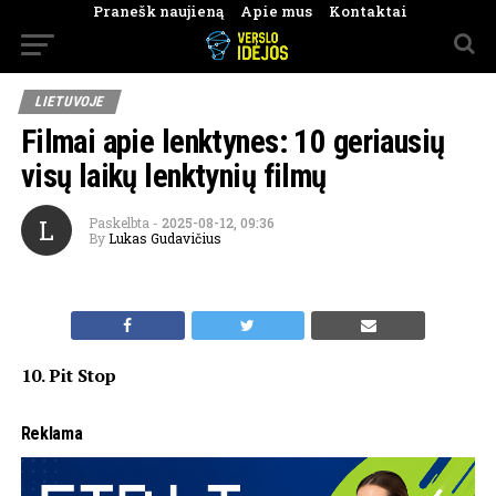
Pranešk naujieną
Apie mus
Kontaktai
LIETUVOJE
Filmai apie lenktynes: 10 geriausių
visų laikų lenktynių filmų
L
Paskelbta
-
2025-08-12, 09:36
By
Lukas Gudavičius
10. Pit Stop
Reklama