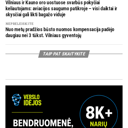
Vilniaus ir Kauno oro uostuose svarbūs pokyčiai
keliautojams: aviacijos saugumo patikroje – visi daiktai ir
skysčiai gali likti bagažo viduje
NEPRELEISKITE
Nuo metų pradžios būsto nuomos kompensacija padėjo
daugiau nei 3 tūkst. Vilniaus gyventojų
TAIP PAT SKAITYKITE