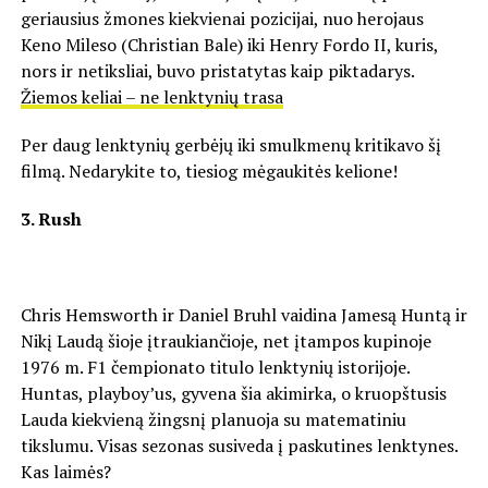
geriausius žmones kiekvienai pozicijai, nuo herojaus
Keno Mileso (Christian Bale) iki Henry Fordo II, kuris,
nors ir netiksliai, buvo pristatytas kaip piktadarys.
Žiemos keliai – ne lenktynių trasa
Per daug lenktynių gerbėjų iki smulkmenų kritikavo šį
filmą. Nedarykite to, tiesiog mėgaukitės kelione!
3. Rush
Chris Hemsworth ir Daniel Bruhl vaidina Jamesą Huntą ir
Nikį Laudą šioje įtraukiančioje, net įtampos kupinoje
1976 m. F1 čempionato titulo lenktynių istorijoje.
Huntas, playboy’us, gyvena šia akimirka, o kruopštusis
Lauda kiekvieną žingsnį planuoja su matematiniu
tikslumu. Visas sezonas susiveda į paskutines lenktynes.
Kas laimės?