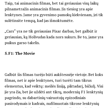
Taip, tai animacinis filmas, bet tai geriausias visų laikų
pilnametražis animacinis filmas. Jis tiesiog yra apie
lenktynes. Jame yra gyvenimo pamokų kiekvienam, jei tik
sulėtinsite tempą, kad jas išmoktumėte.
„Cars“ yra ne tik geriausias Pixar darbas, bet galbūt ir
geriausias, ką Holivudas kada nors sukurs. Be to, jame yra
puikus garso takelis.
5. F1: The Movie
Galbūt šis filmas turėjo būti aukštesnėje vietoje. Bet koks
filmas, net ir apie lenktynes, turi turėti tam tikrus
elementus, kad veiktų: meilės liniją, piktadarį, bičiulį. Visi
jie yra čia, bet jie uždėti ant tikrų, modernių F1 lenktynių
pagrindo, su dabartinių vairuotojų epizodiniais
pasirodymais ir kadrais, nufilmuotais tikrose lenktynių