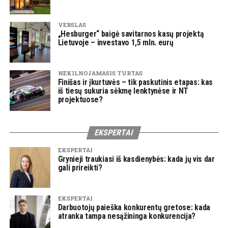
VERSLAS
„Hesburger“ baigė savitarnos kasų projektą
Lietuvoje – investavo 1,5 mln. eurų
NEKILNOJAMASIS TURTAS
Finišas ir įkurtuvės – tik paskutinis etapas: kas
iš tiesų sukuria sėkmę lenktynėse ir NT
projektuose?
EKSPERTAI
EKSPERTAI
Grynieji traukiasi iš kasdienybės: kada jų vis dar
gali prireikti?
EKSPERTAI
Darbuotojų paieška konkurentų gretose: kada
atranka tampa nesąžininga konkurencija?