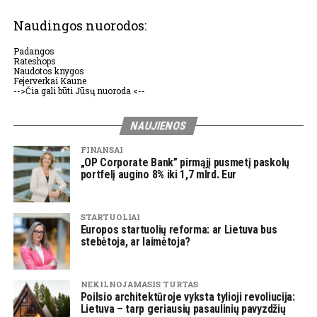
Naudingos nuorodos:
Padangos
Rateshops
Naudotos knygos
Fejerverkai Kaune
-->Čia gali būti Jūsų nuoroda <--
NAUJIENOS
FINANSAI
„OP Corporate Bank” pirmąjį pusmetį paskolų
portfelį augino 8% iki 1,7 mlrd. Eur
STARTUOLIAI
Europos startuolių reforma: ar Lietuva bus
stebėtoja, ar laimėtoja?
NEKILNOJAMASIS TURTAS
Poilsio architektūroje vyksta tylioji revoliucija:
Lietuva – tarp geriausių pasaulinių pavyzdžių