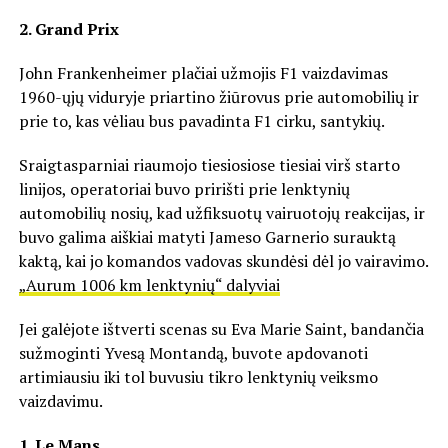
2. Grand Prix
John Frankenheimer plačiai užmojis F1 vaizdavimas
1960-ųjų viduryje priartino žiūrovus prie automobilių ir
prie to, kas vėliau bus pavadinta F1 cirku, santykių.
Sraigtasparniai riaumojo tiesiosiose tiesiai virš starto
linijos, operatoriai buvo pririšti prie lenktynių
automobilių nosių, kad užfiksuotų vairuotojų reakcijas, ir
buvo galima aiškiai matyti Jameso Garnerio surauktą
kaktą, kai jo komandos vadovas skundėsi dėl jo vairavimo.
„Aurum 1006 km lenktynių“ dalyviai
Jei galėjote ištverti scenas su Eva Marie Saint, bandančia
sužmoginti Yvesą Montandą, buvote apdovanoti
artimiausiu iki tol buvusiu tikro lenktynių veiksmo
vaizdavimu.
1. Le Mans