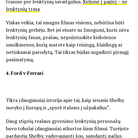
trasose per lenktynių savaitgalius.
Kelionė į pajūrį – ne
lenktynių trasa
Viskas veikia, tai smagus filmas visiems, nebūtina būti
lenktynių gerbėju. Bet jei einate su žmogumi, kuris nėra
lenktynių fanas, prašau, nepointuokite kiekvienos
smulkmenos, kurią matote kaip teisingą, klaidingą ar
netinkamai parodytą. Tai tikras būdas sugadinti pirmąjį
pasimatymą.
4. Ford v Ferrari
Tikra (daugiausia) istorija apie tai, kaip senasis Shelby
nuvyko į Europą ir „spyrė italams į užpakalius“.
Daug stiprių realaus gyvenimo lenktynių personažų
buvo tobulai (daugiausia) atkurtos šiam filmui. Turėjote
pardavėją Shelby, vadovaujantį šou, samdantį pačius