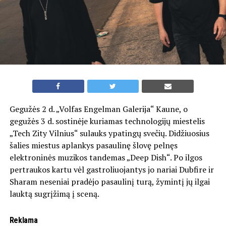
Gegužės 2 d. „Volfas Engelman Galerija“ Kaune, o
gegužės 3 d. sostinėje kuriamas technologijų miestelis
„Tech Zity Vilnius“ sulauks ypatingų svečių. Didžiuosius
šalies miestus aplankys pasaulinę šlovę pelnęs
elektroninės muzikos tandemas „Deep Dish“. Po ilgos
pertraukos kartu vėl gastroliuojantys jo nariai Dubfire ir
Sharam neseniai pradėjo pasaulinį turą, žymintį jų ilgai
lauktą sugrįžimą į sceną.
Reklama