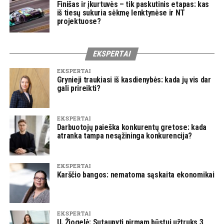
Finišas ir įkurtuvės – tik paskutinis etapas: kas
iš tiesų sukuria sėkmę lenktynėse ir NT
projektuose?
EKSPERTAI
EKSPERTAI
Grynieji traukiasi iš kasdienybės: kada jų vis dar
gali prireikti?
EKSPERTAI
Darbuotojų paieška konkurentų gretose: kada
atranka tampa nesąžininga konkurencija?
EKSPERTAI
Karščio bangos: nematoma sąskaita ekonomikai
EKSPERTAI
U. Žiogelė: Sutaupyti pirmam būstui užtruks 3