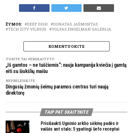
ŽYMOS:
DEEP DISH
DONATAS JAŠMONTAS
TECH ZITY VILNIUS
VOLFAS ENGELMAN GALERIJA
KOMENTUOKITE
TURITE TAI PERSKAITYTI!
„Iš gamtos – ne tuščiomis“: nauja kampanija kviečia į gamtą
eiti su šiukšlių maišu
NEPRELEISKITE
Dingusių žmonių šeimų paramos centras turi naują
direktorę
TAIP PAT SKAITYKITE
Prisišaukti Ugninio arklio sėkmę padės ir
vaišės ant stalo: 5 ypatingi šefo receptai