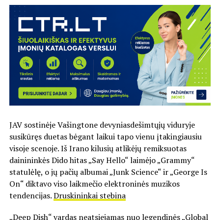
JAV sostinėje Vašingtone devyniasdešimtųjų viduryje
susikūręs duetas bėgant laikui tapo vienu įtakingiausiu
visoje scenoje. Iš Irano kilusių atlikėjų remiksuotas
dainininkės Dido hitas „Say Hello“ laimėjo „Grammy“
statulėlę, o jų pačių albumai „Junk Science“ ir „George Is
On“ diktavo viso laikmečio elektroninės muzikos
tendencijas.
Druskininkai stebina
„Deep Dish“ vardas neatsiejamas nuo legendinės „Global