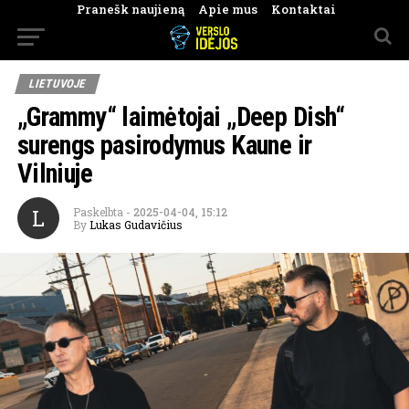
Pranešk naujieną
Apie mus
Kontaktai
LIETUVOJE
„Grammy“ laimėtojai „Deep Dish“
surengs pasirodymus Kaune ir
Vilniuje
L
Paskelbta
-
2025-04-04, 15:12
By
Lukas Gudavičius