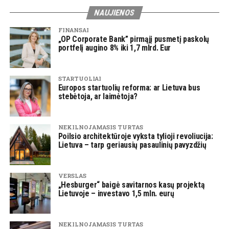
NAUJIENOS
FINANSAI
„OP Corporate Bank” pirmąjį pusmetį paskolų
portfelį augino 8% iki 1,7 mlrd. Eur
STARTUOLIAI
Europos startuolių reforma: ar Lietuva bus
stebėtoja, ar laimėtoja?
NEKILNOJAMASIS TURTAS
Poilsio architektūroje vyksta tylioji revoliucija:
Lietuva – tarp geriausių pasaulinių pavyzdžių
VERSLAS
„Hesburger“ baigė savitarnos kasų projektą
Lietuvoje – investavo 1,5 mln. eurų
NEKILNOJAMASIS TURTAS