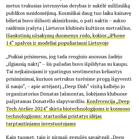
metus trukusias intensyvias derybas ir sukėlė milžinišką
publikos susidomėjimą. Kosmiškai daug tuo laiku kainavę
bilietai buvo iššluoti akimirksniu, o pati naktis – aukso
raidėmis įrašyta į Lietuvos klubinės kultūros metraščius.
Išankstinių užsakymų duomenys rodo, kokios „iPhone
14“ spalvos ir modeliai populiariausi Lietuvoje
„Puikiai prisimenu, jog tada renginio anonsas žadėjo
„ilgiausią naktį“ – šis pažadas buvo išpildytas su kaupu.
Tai neįkainojami ir ypatingus sentimentus keliantys
prisiminimai, kuriuos netrukus turėsime progą išgyventi
iš naujo“, – apie artėjantį „Deep Dish“ vizitą kalbėjo jo
organizatorius Donatas Jašmontas, šokėjams klubuose
pažįstamas Donatello slapyvardžiu.
Konferencija „Deep
Tech Atelier 2024“ skirta biotechnologijoms ir kosmoso
technologijoms: startuoliai pristatys idėjas
tarptautiniams investuotojams
Kaip tuomet, taip ir pirmąjį gegužės savaitgalį „Deep