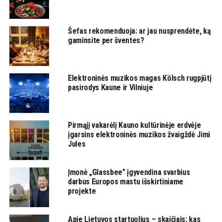
Šefas rekomenduoja: ar jau nusprendėte, ką
gaminsite per šventes?
Elektroninės muzikos magas Kölsch rugpjūtį
pasirodys Kaune ir Vilniuje
Pirmąjį vakarėlį Kauno kultūrinėje erdvėje
įgarsins elektroninės muzikos žvaigždė Jimi
Jules
Įmonė „Glassbee” įgyvendina svarbius
darbus Europos mastu išskirtiniame
projekte
Apie Lietuvos startuolius – skaičiais: kas