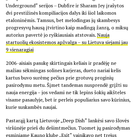
Underground“ serijos – Dubfire ir Sharam Jey įrašytos
dvi prestižinės kompiliacijos dalys iki šiol laikomos
etaloninėmis. Tamsus, bet melodingas jų skambesys
progresyvų hausą įtvirtino kaip madingą žanrą, o miksų
autorius pavertė jo ryškiausiais atstovais.
Nauja
startuolių ekosistemos apžvalga – su Lietuva siejami jau
9 vienaragiai
2006-aisiais pasukę skirtingais keliais ir pradėję ne
mažiau sėkmingas solines karjeras, dueto nariai kelis
kartus buvo surėmę pečius prie grotuvų proginių
pasirodymu metu. Šįmet tandemas nusprendė grįžti su
nauja energija – jos vedami ne tik lepins šokių aikšteles
visame pasaulyje, bet ir perleis populiarius savo kūrinius,
kurie suskambės naujai.
Pastarąjį kartą Lietuvoje „Deep Dish“ lankėsi savo šlovės
viršūnėje prieš du dešimtmečius. Tuomet jų pasirodymas
esminiame Kauno klube „Exit“ vainikavo net trejus