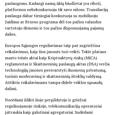
paslaugoms. Kadangi namų ūkių biudžetai yra riboti,
platformos nebekonkuruoja tik savo nišose. Transliacijų
paslauga dabar tiesiogiai konkuruoja su mobiliuoju
žaidimu ar fitneso programa dėl tos pačios valandos
vartotojo dėmesio ir tos pačios disponuojamų pajamų
dalies.
Europos Sąjungos reguliavimas taip pat sugriežtina
reikalavimus, kaip šios įmonės turi veikti. Tokie plataus
masto teisės aktai kaip Kriptoaktyvų rinkų (MiCA)
reglamentas ir Skaitmeninių paslaugų aktas (DSA) verčia
technologijų įmones persvarstyti duomenų privatumą,
turinio moderavimą ir skaitmeninių išteklių valdymą.
Atitiktis reikalavimams tampa didele veiklos sąnaudų
dalimi.
Norėdami išlikti šioje perpildytoje ir griežtai
reguliuojamoje rinkoje, telekomunikacijų operatoriai
įsitraukia kaip galutiniai agregatoriai. Sudėdami