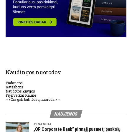
Naudingos nuorodos:
Padangos
Rateshops
Naudotos knygos
Fejerverkai Kaune
-->Čia gali būti Jūsų nuoroda <--
NAUJIENOS
FINANSAI
„OP Corporate Bank” pirmąjį pusmetį paskolų