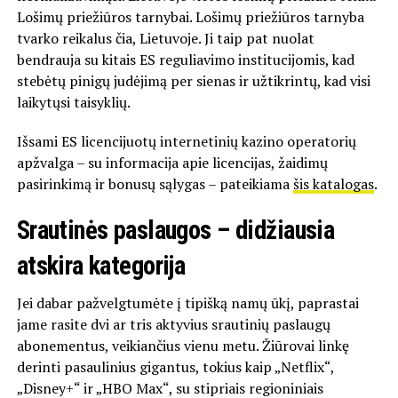
Lošimų priežiūros tarnybai. Lošimų priežiūros tarnyba
tvarko reikalus čia, Lietuvoje. Ji taip pat nuolat
bendrauja su kitais ES reguliavimo institucijomis, kad
stebėtų pinigų judėjimą per sienas ir užtikrintų, kad visi
laikytųsi taisyklių.
Išsami ES licencijuotų internetinių kazino operatorių
apžvalga – su informacija apie licencijas, žaidimų
pasirinkimą ir bonusų sąlygas – pateikiama
šis katalogas
.
Srautinės paslaugos – didžiausia
atskira kategorija
Jei dabar pažvelgtumėte į tipišką namų ūkį, paprastai
jame rasite dvi ar tris aktyvius srautinių paslaugų
abonementus, veikiančius vienu metu. Žiūrovai linkę
derinti pasaulinius gigantus, tokius kaip „Netflix“,
„Disney+“ ir „HBO Max“, su stipriais regioniniais