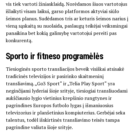
vis tiek vartoti žiniasklaidą. Norėdamos šiuos vartotojus
išlaikyti visam laikui, garso platformos aktyviai siūlo
šeimos planus. Sudėdamos tris ar keturis šeimos narius į
vieną sąskaitą su nuolaida, paslaugų teikėjai veiksmingai
panaikina bet kokią galimybę vartotojui pereiti pas
konkurentą.
Sporto ir fitneso programėlės
Tiesioginės sporto transliacijos beveik visiškai atsisakė
tradicinės televizijos ir pasirinko skaitmeninį
transliavimą. „Go3 Sport“ ir „Telia Play Sport“ yra
neginčijami lyderiai šioje srityje, tiesiogiai transliuodami
aukščiausio lygio vietinius krepšinio rungtynes ir
pagrindines Europos futbolo lygas į išmaniuosius
televizorius ir planšetinius kompiuterius. Gerbėjai seka
talentus, todėl išskirtinės transliavimo teisės tampa
pagrindine valiuta šioje srityje.