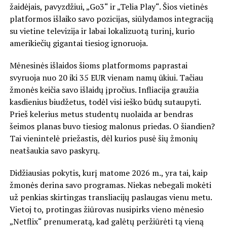
žaidėjais, pavyzdžiui, „Go3“ ir „Telia Play“. Šios vietinės
platformos išlaiko savo pozicijas, siūlydamos integraciją
su vietine televizija ir labai lokalizuotą turinį, kurio
amerikiečių gigantai tiesiog ignoruoja.
Mėnesinės išlaidos šioms platformoms paprastai
svyruoja nuo 20 iki 35 EUR vienam namų ūkiui. Tačiau
žmonės keičia savo išlaidų įpročius. Infliacija graužia
kasdienius biudžetus, todėl visi ieško būdų sutaupyti.
Prieš kelerius metus studentų nuolaida ar bendras
šeimos planas buvo tiesiog malonus priedas. O šiandien?
Tai vienintelė priežastis, dėl kurios pusė šių žmonių
neatšaukia savo paskyrų.
Didžiausias pokytis, kurį matome 2026 m., yra tai, kaip
žmonės derina savo programas. Niekas nebegali mokėti
už penkias skirtingas transliacijų paslaugas vienu metu.
Vietoj to, protingas žiūrovas nusipirks vieno mėnesio
„Netflix“ prenumeratą, kad galėtų peržiūrėti tą vieną