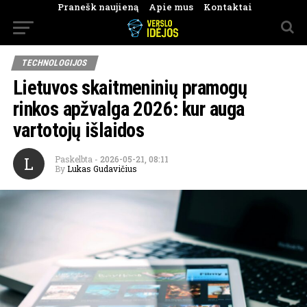
Pranešk naujieną
Apie mus
Kontaktai
TECHNOLOGIJOS
Lietuvos skaitmeninių pramogų
rinkos apžvalga 2026: kur auga
vartotojų išlaidos
L
Paskelbta
-
2026-05-21, 08:11
By
Lukas Gudavičius