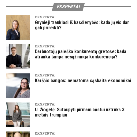
EKSPERTAI
EKSPERTAI
Grynieji traukiasi iš kasdienybės: kada jų vis dar
gali prireikti?
EKSPERTAI
Darbuotojų paieška konkurentų gretose: kada
atranka tampa nesąžininga konkurencija?
EKSPERTAI
Karščio bangos: nematoma sąskaita ekonomikai
EKSPERTAI
U. Žiogelė: Sutaupyti pirmam būstui užtruks 3
metais trumpiau
EKSPERTAI