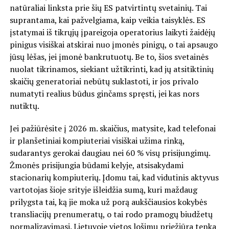
natūraliai linksta prie šių ES patvirtintų svetainių. Tai
suprantama, kai pažvelgiama, kaip veikia taisyklės. ES
įstatymai iš tikrųjų įpareigoja operatorius laikyti žaidėjų
pinigus visiškai atskirai nuo įmonės pinigų, o tai apsaugo
jūsų lėšas, jei įmonė bankrutuotų. Be to, šios svetainės
nuolat tikrinamos, siekiant užtikrinti, kad jų atsitiktinių
skaičių generatoriai nebūtų suklastoti, ir jos privalo
numatyti realius būdus ginčams spręsti, jei kas nors
nutiktų.
Jei pažiūrėsite į 2026 m. skaičius, matysite, kad telefonai
ir planšetiniai kompiuteriai visiškai užima rinką,
sudarantys gerokai daugiau nei 60 % visų prisijungimų.
Žmonės prisijungia būdami kelyje, atsisakydami
stacionarių kompiuterių. Įdomu tai, kad vidutinis aktyvus
vartotojas šioje srityje išleidžia sumą, kuri maždaug
prilygsta tai, ką jie moka už porą aukščiausios kokybės
transliacijų prenumeratų, o tai rodo pramogų biudžetų
normalizavimąsi. Lietuvoje vietos lošimų priežiūra tenka