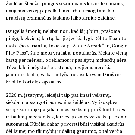
Žaidėjai išleidžia pinigus sezoniniams kovos leidimams,
naujiems veikėjų apvalkalams arba tiesiog tam, kad
praleistų erzinančius laukimo laikotarpius žaidime.
Daugelis žmonių nelabai nori, kad iš jų būtų prašoma
pinigų kiekvieną kartą, kai jie įveikia lygį. Dėl to fiksuoto
mokesčio variantai, tokie kaip „Apple Arcade“ ir „Google
Play Pass“, šiuo metu yra labai populiarūs. Mokate vieną
kartą per mėnesį, o reklamos ir paslėptų mokesčių nėra.
Tėvai labai mėgsta šią sistemą, nes jiems nereikia
jaudintis, kad jų vaikai netyčia nesusidarys milžiniškos
kredito kortelės sąskaitos.
2026 m. įstatymų leidėjai taip pat imasi veiksmų,
siekdami apsaugoti jaunesnius žaidėjus. Vyriausybės
visoje Europoje pagaliau imasi veiksmų prieš loot boxes
ir žaidimų mechanikas, kurios iš esmės veikia kaip lošimo
automatai. Kūrėjai dabar priversti būti visiškai skaidrūs
dėl laimėjimo tikimybių ir daiktų gautumo, o tai verčia