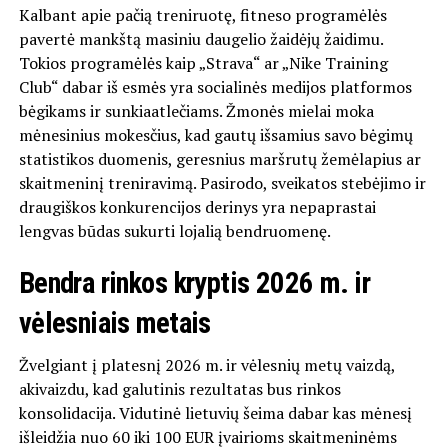
Kalbant apie pačią treniruotę, fitneso programėlės
pavertė mankštą masiniu daugelio žaidėjų žaidimu.
Tokios programėlės kaip „Strava“ ar „Nike Training
Club“ dabar iš esmės yra socialinės medijos platformos
bėgikams ir sunkiaatlečiams. Žmonės mielai moka
mėnesinius mokesčius, kad gautų išsamius savo bėgimų
statistikos duomenis, geresnius maršrutų žemėlapius ar
skaitmeninį treniravimą. Pasirodo, sveikatos stebėjimo ir
draugiškos konkurencijos derinys yra nepaprastai
lengvas būdas sukurti lojalią bendruomenę.
Bendra rinkos kryptis 2026 m. ir
vėlesniais metais
Žvelgiant į platesnį 2026 m. ir vėlesnių metų vaizdą,
akivaizdu, kad galutinis rezultatas bus rinkos
konsolidacija. Vidutinė lietuvių šeima dabar kas mėnesį
išleidžia nuo 60 iki 100 EUR įvairioms skaitmeninėms