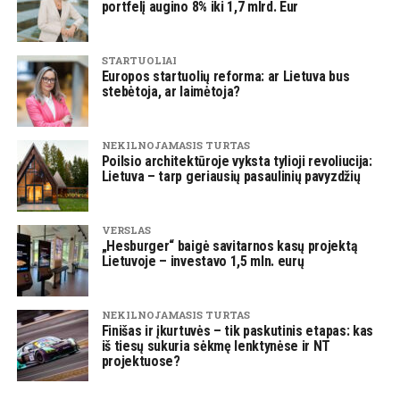
portfelį augino 8% iki 1,7 mlrd. Eur
STARTUOLIAI
Europos startuolių reforma: ar Lietuva bus
stebėtoja, ar laimėtoja?
NEKILNOJAMASIS TURTAS
Poilsio architektūroje vyksta tylioji revoliucija:
Lietuva – tarp geriausių pasaulinių pavyzdžių
VERSLAS
„Hesburger“ baigė savitarnos kasų projektą
Lietuvoje – investavo 1,5 mln. eurų
NEKILNOJAMASIS TURTAS
Finišas ir įkurtuvės – tik paskutinis etapas: kas
iš tiesų sukuria sėkmę lenktynėse ir NT
projektuose?