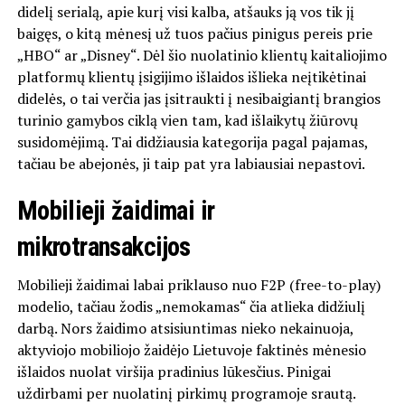
didelį serialą, apie kurį visi kalba, atšauks ją vos tik jį
baigęs, o kitą mėnesį už tuos pačius pinigus pereis prie
„HBO“ ar „Disney“. Dėl šio nuolatinio klientų kaitaliojimo
platformų klientų įsigijimo išlaidos išlieka neįtikėtinai
didelės, o tai verčia jas įsitraukti į nesibaigiantį brangios
turinio gamybos ciklą vien tam, kad išlaikytų žiūrovų
susidomėjimą. Tai didžiausia kategorija pagal pajamas,
tačiau be abejonės, ji taip pat yra labiausiai nepastovi.
Mobilieji žaidimai ir
mikrotransakcijos
Mobilieji žaidimai labai priklauso nuo F2P (free-to-play)
modelio, tačiau žodis „nemokamas“ čia atlieka didžiulį
darbą. Nors žaidimo atsisiuntimas nieko nekainuoja,
aktyviojo mobiliojo žaidėjo Lietuvoje faktinės mėnesio
išlaidos nuolat viršija pradinius lūkesčius. Pinigai
uždirbami per nuolatinį pirkimų programoje srautą.