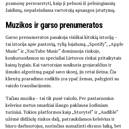
pramonę persvarstyti, kaip ji pelnosi iš pelningiausių
žaidimų, nepažeisdama vartotojų apsaugos įstatymų.
Muzikos ir garso prenumeratos
Garso prenumeratos pasakoja visiškai kitokią istoriją –
tai istorija apie pastovią, tylią lojalumą. „Spotify“, „Apple
Music“ ir „YouTube Music“ dominuoja rinkoje,
konkuruodamos su specialiai Lietuvos rinkai pritaikytais
kainų lygiais. Kai vartotojas susikuria grojaraščius ir
išmoko algoritmą pagal savo skonį, jis retai išeina. Čia
klientų praradimo rodiklis yra ypač žemas, palyginti su
vaizdo transliacijomis.
Tačiau muzika – tai tik pusė vaizdo. Per pastaruosius
kelerius metus smarkiai išaugo paklausa žodiniam
turiniui. Tokios platformos kaip „Storytel“ ir „Audible“
užėmė didžiulę rinkos dalį, patraukdamos keleivius ir
biuro darbuotojus, norinčius sumažinti ekrano laiką, bet