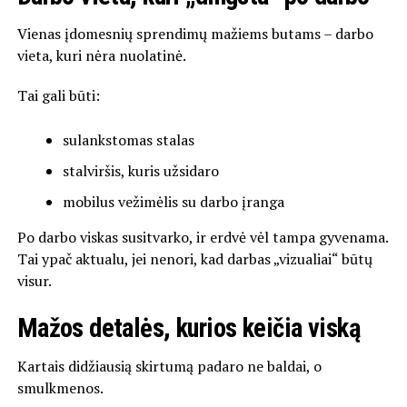
Vienas įdomesnių sprendimų mažiems butams – darbo
vieta, kuri nėra nuolatinė.
Tai gali būti:
sulankstomas stalas
stalviršis, kuris užsidaro
mobilus vežimėlis su darbo įranga
Po darbo viskas susitvarko, ir erdvė vėl tampa gyvenama.
Tai ypač aktualu, jei nenori, kad darbas „vizualiai“ būtų
visur.
Mažos detalės, kurios keičia viską
Kartais didžiausią skirtumą padaro ne baldai, o
smulkmenos.