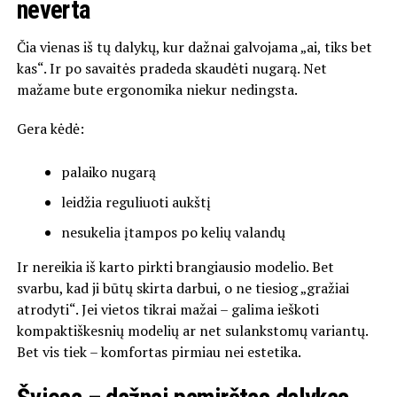
neverta
Čia vienas iš tų dalykų, kur dažnai galvojama „ai, tiks bet
kas“. Ir po savaitės pradeda skaudėti nugarą. Net
mažame bute ergonomika niekur nedingsta.
Gera kėdė:
palaiko nugarą
leidžia reguliuoti aukštį
nesukelia įtampos po kelių valandų
Ir nereikia iš karto pirkti brangiausio modelio. Bet
svarbu, kad ji būtų skirta darbui, o ne tiesiog „gražiai
atrodyti“. Jei vietos tikrai mažai – galima ieškoti
kompaktiškesnių modelių ar net sulankstomų variantų.
Bet vis tiek – komfortas pirmiau nei estetika.