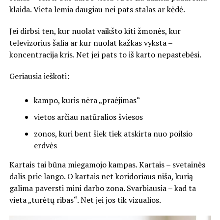
klaida. Vieta lemia daugiau nei pats stalas ar kėdė.
Jei dirbsi ten, kur nuolat vaikšto kiti žmonės, kur
televizorius šalia ar kur nuolat kažkas vyksta –
koncentracija kris. Net jei pats to iš karto nepastebėsi.
Geriausia ieškoti:
kampo, kuris nėra „praėjimas“
vietos arčiau natūralios šviesos
zonos, kuri bent šiek tiek atskirta nuo poilsio
erdvės
Kartais tai būna miegamojo kampas. Kartais – svetainės
dalis prie lango. O kartais net koridoriaus niša, kurią
galima paversti mini darbo zona. Svarbiausia – kad ta
vieta „turėtų ribas“. Net jei jos tik vizualios.