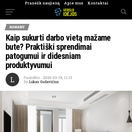
Pranešk naujieną
Apie mus
Kontaktai
NAMAMS
Kaip sukurti darbo vietą mažame
bute? Praktiški sprendimai
patogumui ir didesniam
produktyvumui
L
Paskelbta
-
2026-03-19, 11:13
By
Lukas Gudavičius