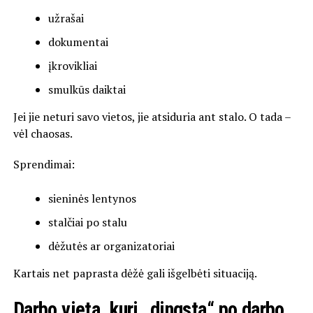
užrašai
dokumentai
įkrovikliai
smulkūs daiktai
Jei jie neturi savo vietos, jie atsiduria ant stalo. O tada –
vėl chaosas.
Sprendimai:
sieninės lentynos
stalčiai po stalu
dėžutės ar organizatoriai
Kartais net paprasta dėžė gali išgelbėti situaciją.
Darbo vieta, kuri „dingsta“ po darbo