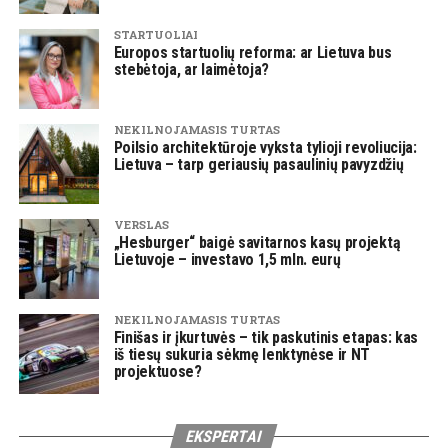
STARTUOLIAI
Europos startuolių reforma: ar Lietuva bus
stebėtoja, ar laimėtoja?
NEKILNOJAMASIS TURTAS
Poilsio architektūroje vyksta tylioji revoliucija:
Lietuva – tarp geriausių pasaulinių pavyzdžių
VERSLAS
„Hesburger“ baigė savitarnos kasų projektą
Lietuvoje – investavo 1,5 mln. eurų
NEKILNOJAMASIS TURTAS
Finišas ir įkurtuvės – tik paskutinis etapas: kas
iš tiesų sukuria sėkmę lenktynėse ir NT
projektuose?
EKSPERTAI