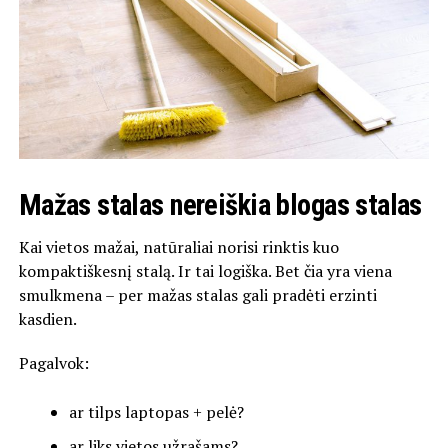
Mažas stalas nereiškia blogas stalas
Kai vietos mažai, natūraliai norisi rinktis kuo
kompaktiškesnį stalą. Ir tai logiška. Bet čia yra viena
smulkmena – per mažas stalas gali pradėti erzinti
kasdien.
Pagalvok:
ar tilps laptopas + pelė?
ar liks vietos užrašams?