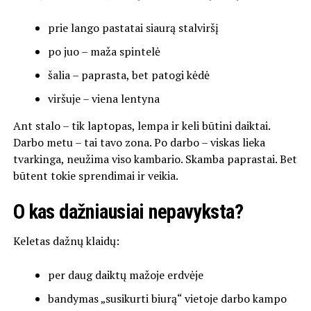
prie lango pastatai siaurą stalviršį
po juo – maža spintelė
šalia – paprasta, bet patogi kėdė
viršuje – viena lentyna
Ant stalo – tik laptopas, lempa ir keli būtini daiktai.
Darbo metu – tai tavo zona. Po darbo – viskas lieka
tvarkinga, neužima viso kambario. Skamba paprastai. Bet
būtent tokie sprendimai ir veikia.
O kas dažniausiai nepavyksta?
Keletas dažnų klaidų:
per daug daiktų mažoje erdvėje
bandymas „susikurti biurą“ vietoje darbo kampo