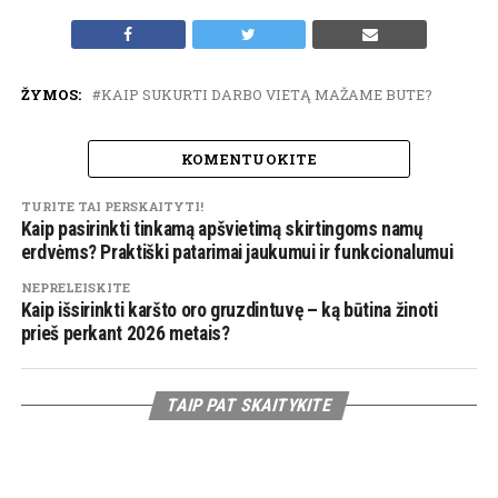
ŽYMOS:
KAIP SUKURTI DARBO VIETĄ MAŽAME BUTE?
KOMENTUOKITE
TURITE TAI PERSKAITYTI!
Kaip pasirinkti tinkamą apšvietimą skirtingoms namų
erdvėms? Praktiški patarimai jaukumui ir funkcionalumui
NEPRELEISKITE
Kaip išsirinkti karšto oro gruzdintuvę – ką būtina žinoti
prieš perkant 2026 metais?
TAIP PAT SKAITYKITE