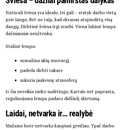
Šviesa – dažnai pamirštas dalykas
Natūrali šviesa yra idealu. Jei gali – statyk darbo vietą
prie lango. Bet ne taip, kad ekranas atspindėtų visą
dangų. Dirbtinė šviesa irgi svarbi. Viena lubinė lempa
dažniausiai neužtenka.
Stalinė lempa:
sumažina akių nuovargį
padeda dirbti vakare
sukuria jaukesnę atmosferą
Ir čia nereikia nieko sudėtingo. Kartais net paprasta,
reguliuojama lempa padaro didžiulį skirtumą.
Laidai, netvarka ir… realybė
Mažame bute netvarka kaupiasi greičiau. Ypač darbo