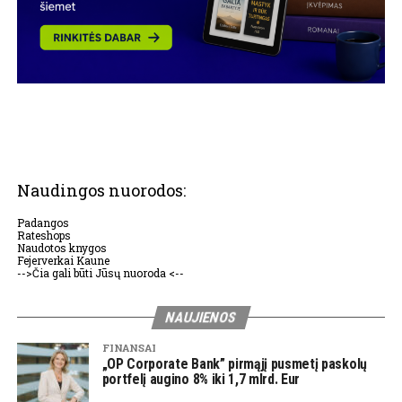
Naudingos nuorodos:
Padangos
Rateshops
Naudotos knygos
Fejerverkai Kaune
-->Čia gali būti Jūsų nuoroda <--
NAUJIENOS
FINANSAI
„OP Corporate Bank” pirmąjį pusmetį paskolų
portfelį augino 8% iki 1,7 mlrd. Eur