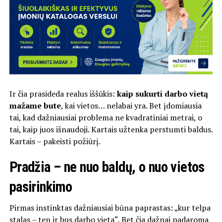
Ir čia prasideda realus iššūkis:
kaip sukurti darbo vietą
mažame bute
, kai vietos… nelabai yra. Bet įdomiausia
tai, kad dažniausiai problema ne kvadratiniai metrai, o
tai, kaip juos išnaudoji. Kartais užtenka perstumti baldus.
Kartais – pakeisti požiūrį.
Pradžia – ne nuo baldų, o nuo vietos
pasirinkimo
Pirmas instinktas dažniausiai būna paprastas: „kur telpa
stalas – ten ir bus darbo vieta“. Bet čia dažnai padaroma