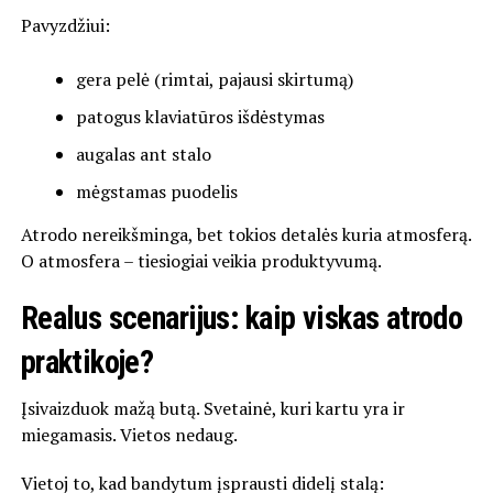
Pavyzdžiui:
gera pelė (rimtai, pajausi skirtumą)
patogus klaviatūros išdėstymas
augalas ant stalo
mėgstamas puodelis
Atrodo nereikšminga, bet tokios detalės kuria atmosferą.
O atmosfera – tiesiogiai veikia produktyvumą.
Realus scenarijus: kaip viskas atrodo
praktikoje?
Įsivaizduok mažą butą. Svetainė, kuri kartu yra ir
miegamasis. Vietos nedaug.
Vietoj to, kad bandytum įsprausti didelį stalą: