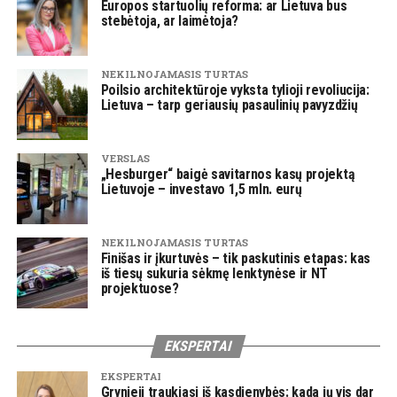
Europos startuolių reforma: ar Lietuva bus
stebėtoja, ar laimėtoja?
NEKILNOJAMASIS TURTAS
Poilsio architektūroje vyksta tylioji revoliucija:
Lietuva – tarp geriausių pasaulinių pavyzdžių
VERSLAS
„Hesburger“ baigė savitarnos kasų projektą
Lietuvoje – investavo 1,5 mln. eurų
NEKILNOJAMASIS TURTAS
Finišas ir įkurtuvės – tik paskutinis etapas: kas
iš tiesų sukuria sėkmę lenktynėse ir NT
projektuose?
EKSPERTAI
EKSPERTAI
Grynieji traukiasi iš kasdienybės: kada jų vis dar