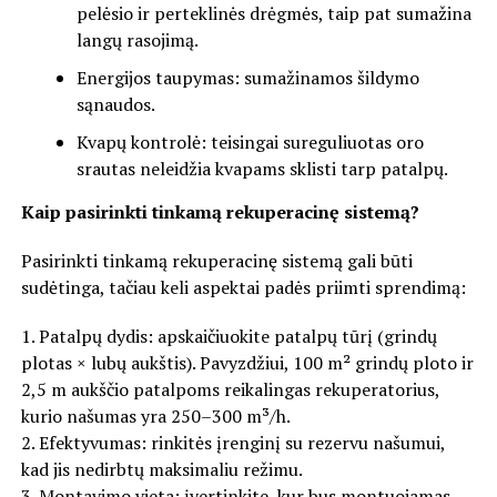
pelėsio ir perteklinės drėgmės, taip pat sumažina
langų rasojimą.
Energijos taupymas: sumažinamos šildymo
sąnaudos.
Kvapų kontrolė: teisingai sureguliuotas oro
srautas neleidžia kvapams sklisti tarp patalpų.
Kaip pasirinkti tinkamą rekuperacinę sistemą?
Pasirinkti tinkamą rekuperacinę sistemą gali būti
sudėtinga, tačiau keli aspektai padės priimti sprendimą:
1. Patalpų dydis: apskaičiuokite patalpų tūrį (grindų
plotas × lubų aukštis). Pavyzdžiui, 100 m² grindų ploto ir
2,5 m aukščio patalpoms reikalingas rekuperatorius,
kurio našumas yra 250–300 m³/h.
2. Efektyvumas: rinkitės įrenginį su rezervu našumui,
kad jis nedirbtų maksimaliu režimu.
3. Montavimo vieta: įvertinkite, kur bus montuojamas