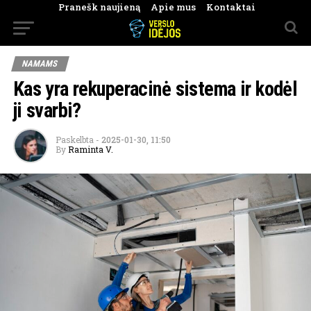
Pranešk naujieną
Apie mus
Kontaktai
NAMAMS
Kas yra rekuperacinė sistema ir kodėl
ji svarbi?
Paskelbta
-
2025-01-30, 11:50
By
Raminta V.