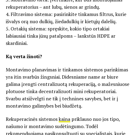
rekuperatorius – ant lubų, sienos ar grindų.
4. Filtravimo sistema: pasirinkite tinkamus filtrus, kurie
išvalys orą nuo dulkių, žiedadulkių ir kietųjų dalelių.
5. Ortakių sistema: spręskite, kokio tipo ortakiai
labiausiai tinka jūsų patalpoms – lankstūs HDPE ar
skardiniai.
Ką verta žinoti?
Montavimo planavimas ir tinkamos sistemos parinkimas
yra itin svarbūs žingsniai. Didesniame name ar biure
galima įrengti centralizuotą rekuperaciją, o mažesniuose
plotuose tinka decentralizuoti mini rekuperatoriai.
Svarbu atsižvelgti ne tik į technines savybes, bet ir į
montavimo galimybes bei biudžetą.
Rekuperacinės sistemos
kaina
priklauso nuo jos tipo,
našumo ir montavimo sudėtingumo. Todėl
rekomenduojama pasikonsultuoti su specialistais, kurie