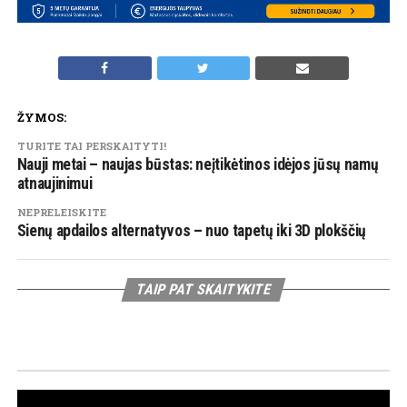
ŽYMOS:
TURITE TAI PERSKAITYTI!
Nauji metai – naujas būstas: neįtikėtinos idėjos jūsų namų
atnaujinimui
NEPRELEISKITE
Sienų apdailos alternatyvos – nuo tapetų iki 3D plokščių
TAIP PAT SKAITYKITE