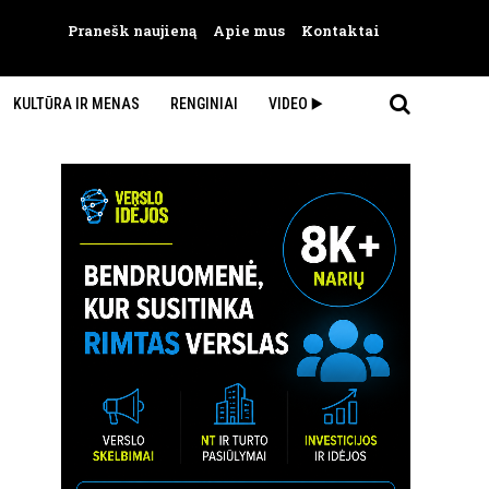
Pranešk naujieną
Apie mus
Kontaktai
KULTŪRA IR MENAS
RENGINIAI
VIDEO ▶️