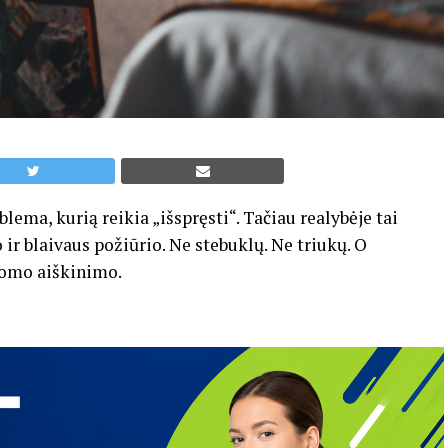
ma, kurią reikia „išspręsti“. Tačiau realybėje tai
 ir blaivaus požiūrio. Ne stebuklų. Ne triukų. O
domo aiškinimo.