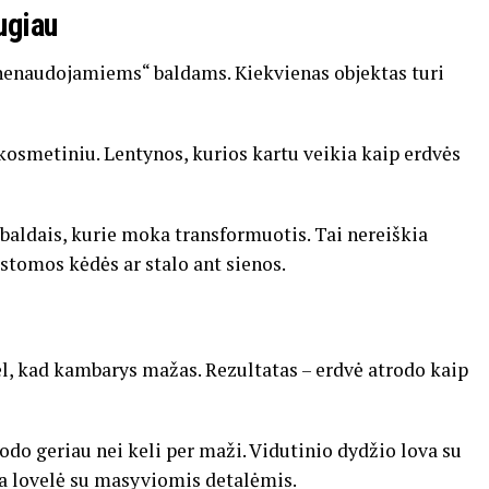
augiau
nenaudojamiems“ baldams. Kiekvienas objektas turi
 kosmetiniu. Lentynos, kurios kartu veikia kaip erdvės
baldais, kurie moka transformuotis. Tai nereiškia
tomos kėdės ar stalo ant sienos.
ėl, kad kambarys mažas. Rezultatas – erdvė atrodo kaip
odo geriau nei keli per maži. Vidutinio dydžio lova su
ra lovelė su masyviomis detalėmis.