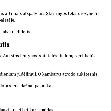
is artimais atspalviais. Skirtingos tekstūros, bet ne
aletėje.
 labai nedidelis.
ptis
. Aukštos lentynos, spintelės iki lubų, vertikalūs
asdieniam judėjimui. O kambarys atrodo aukštesnis.
udota siena dažnai pakanka.
ugiau nei bet kuris baldas.