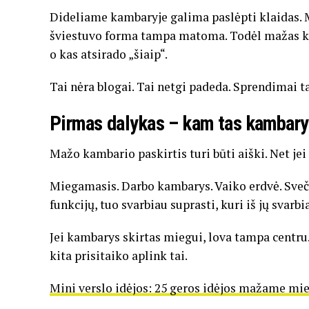
Dideliame kambaryje galima paslėpti klaidas. M
šviestuvo forma tampa matoma. Todėl mažas kam
o kas atsirado „šiaip“.
Tai nėra blogai. Tai netgi padeda. Sprendimai 
Pirmas dalykas – kam tas kambary
Mažo kambario paskirtis turi būti aiški. Net jei 
Miegamasis. Darbo kambarys. Vaiko erdvė. Sveči
funkcijų, tuo svarbiau suprasti, kuri iš jų svarbi
Jei kambarys skirtas miegui, lova tampa centru. J
kita prisitaiko aplink tai.
Mini verslo idėjos: 25 geros idėjos mažame mi