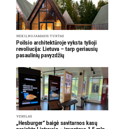
NEKILNOJAMASIS TURTAS
Poilsio architektūroje vyksta tylioji
revoliucija: Lietuva – tarp geriausių
pasaulinių pavyzdžių
VERSLAS
„Hesburger“ baigė savitarnos kasų