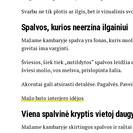
Svarbu ne tik plotis ar ilgis, bet ir vizualinis svo
Spalvos, kurios neerzina ilgainiui
Mažame kambaryje spalva yra fonas, kuris nuola
greitai ima varginti.
Šviesios, šiek tiek „nutildytos“ spalvos leidžia e
šviesi molio, vos melsva, prislopinta žalia.
Akcentai gali atsirasti detalėse. Pagalvės. Pavei
Mažo buto interjero idėjos
Viena spalvinė kryptis vietoj daug
Mažame kambaryje skirtingos spalvos ir raštai 