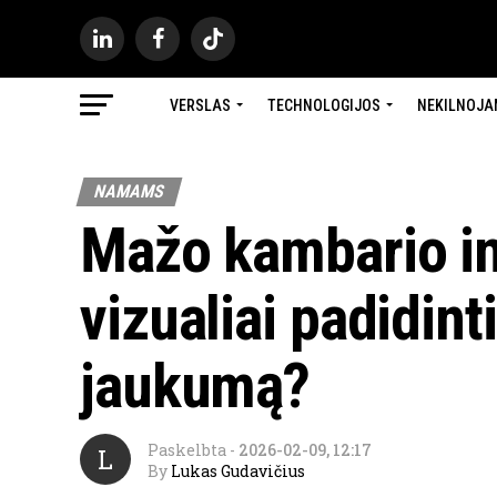
VERSLAS
TECHNOLOGIJOS
NEKILNOJA
NAMAMS
Mažo kambario int
vizualiai padidinti
jaukumą?
Paskelbta
-
2026-02-09, 12:17
L
By
Lukas Gudavičius