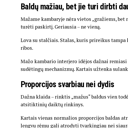
Baldų mažiau, bet jie turi dirbti d
Mažame kambaryje nėra vietos „gražiems, bet 
turėti paskirtį. Geriausia – ne vieną.
Lova su stalčiais. Stalas, kuris prireikus tampa
ribos.
Mažo kambario interjero idėjos dažnai remiasi 
sudėtingų mechanizmų. Kartais užtenka sulanks
Proporcijos svarbiau nei dydis
Dažna klaida – rinktis „mažus“ baldus vien tod
atsitiktinių daiktų rinkinys.
Kartais vienas normalios proporcijos baldas atr
lengvu rėmu gali atrodyti tvarkingiau nei siau