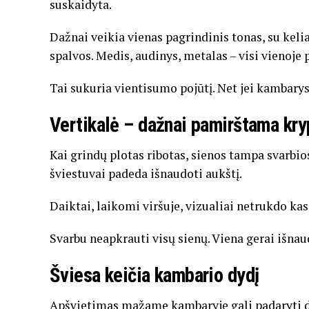
suskaidyta.
Dažnai veikia vienas pagrindinis tonas, su kelia
spalvos. Medis, audinys, metalas – visi vienoje p
Tai sukuria vientisumo pojūtį. Net jei kambarys
Vertikalė – dažnai pamirštama kry
Kai grindų plotas ribotas, sienos tampa svarbios
šviestuvai padeda išnaudoti aukštį.
Daiktai, laikomi viršuje, vizualiai netrukdo k
Svarbu neapkrauti visų sienų. Viena gerai išna
Šviesa keičia kambario dydį
Apšvietimas mažame kambaryje gali padaryti da