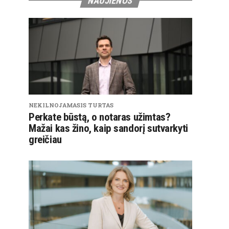
NAUJIENOS
NEKILNOJAMASIS TURTAS
Perkate būstą, o notaras užimtas?
Mažai kas žino, kaip sandorį sutvarkyti
greičiau